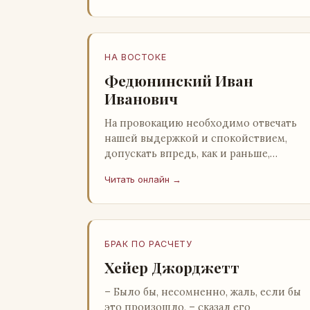
НА ВОСТОКЕ
Федюнинский Иван
Иванович
На провокацию необходимо отвечать
нашей выдержкой и спокойствием,
допускать впредь, как и раньше,
применение оружия исключительно
Читать онлайн →
только в целях собственной
самообороны о…
БРАК ПО РАСЧЕТУ
Хейер Джорджетт
– Было бы, несомненно, жаль, если бы
это произошло, – сказал его