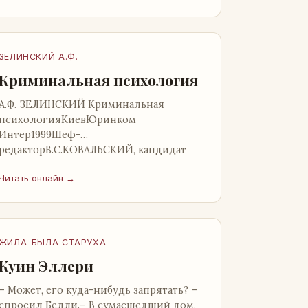
такого предс…
ЗЕЛИНСКИЙ А.Ф.
Криминальная психология
А.Ф. ЗЕЛИНСКИЙ Криминальная
психологияКиевЮринком
Интер1999Шеф-
редакторВ.С.КОВАЛЬСКИЙ, кандидат
юридических наук1999. - 240 с.Книга
Читать онлайн →
содержит первый в Украине
систематизир…
ЖИЛА-БЫЛА СТАРУХА
Куин Эллери
– Может, его куда-нибудь запрятать? –
спросил Белли.– В сумасшедший дом,