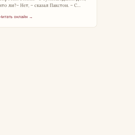
что ли?– Нет, – сказал Пакстон. – С
Поттсами это не пройдет. Старуха будет
Читать онлайн →
драться до последнего …