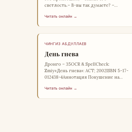
светлость.– В-вы так думаете? –
Горация была удивлена.– Для меня это
Читать онлайн →
большое испытание, могу вас заверить
ЧИНГИЗ АБДУЛЛАЕВ
День гнева
Дронго – 35OCR & SpellCheck:
Zmiy«День гнева»: АСТ; 2002ISBN 5-17-
012438-4Аннотация Покушение на
жизнь министра финансов, к счастью,
Читать онлайн →
по чистой случайности оказалось н…