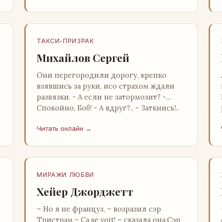
ТАКСИ-ПРИЗРАК
Михайлов Сергей
Они перегородили дорогу, крепко
взявшись за руки, исо страхом ждали
развязки. - А если не затормозит? -
Спокойно, Боб! - А вдруг?.. - Заткнись!..
Буквально в метре от жив…
Читать онлайн →
МИРАЖИ ЛЮБВИ
Хейер Джорджетт
– Но я не француз, – возразил сэр
Тристрам.– Са se voit! – сказала она.Сэр