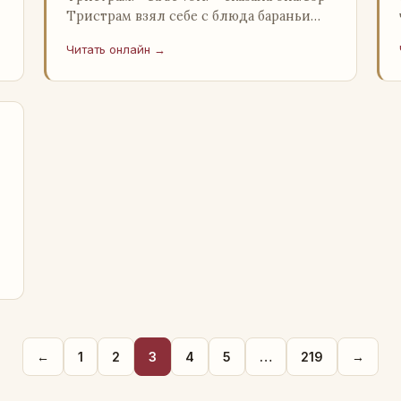
Тристрам взял себе с блюда бараньи
отбивные и огурцы.– Люди, с которыми
Читать онлайн →
…
я встречалась в Англии,…
←
1
2
3
4
5
…
219
→