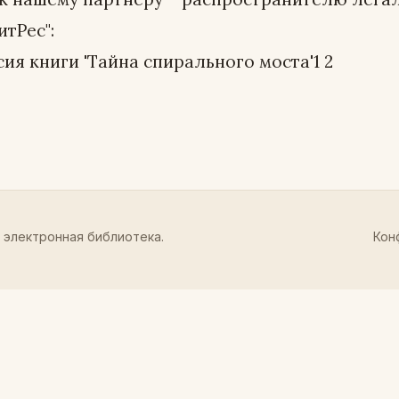
итРес":
ия книги 'Тайна спирального моста'1 2
 электронная библиотека.
Кон