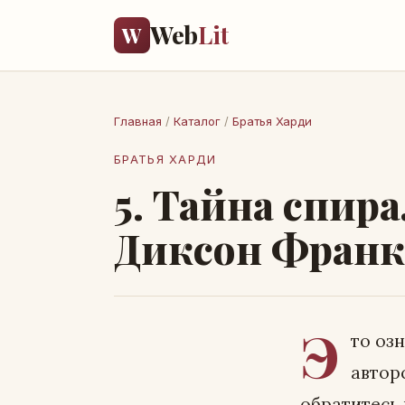
Web
Lit
W
Главная
/
Каталог
/
Братья Харди
БРАТЬЯ ХАРДИ
5. Тайна спир
Диксон Франк
Э
то оз
автор
обратитесь