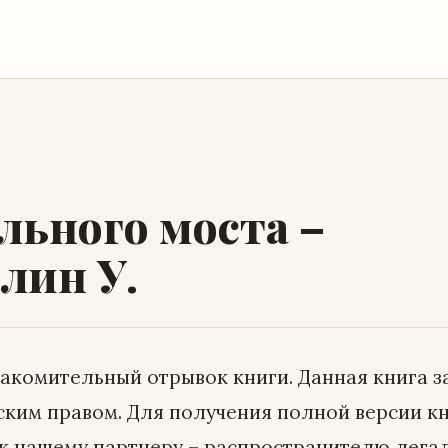
ального моста –
лин У.
накомительный отрывок книги. Данная книга 
ским правом. Для получения полной версии к
 к нашему партнеру – распространителю лега