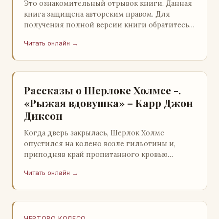
Это ознакомительный отрывок книги. Данная
книга защищена авторским правом. Для
получения полной версии книги обратитесь к
нашему партнеру - распространителю
Читать онлайн →
легального ко…
Рассказы о Шерлоке Холмсе -.
«Рыжая вдовушка» – Карр Джон
Диксон
Когда дверь закрылась, Шерлок Холмс
опустился на колено возле гильотины и,
приподняв край пропитанного кровью
покрывала, взглянул на тот кошмар, который
Читать онлайн →
скрывался под ним…
ЧЕРТОВО КОЛЕСО