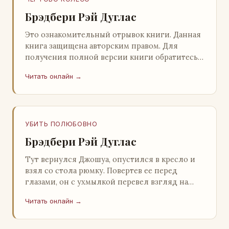
Брэдбери Рэй Дуглас
Это ознакомительный отрывок книги. Данная
книга защищена авторским правом. Для
получения полной версии книги обратитесь к
нашему партнеру - распространителю
Читать онлайн →
легального ко…
УБИТЬ ПОЛЮБОВНО
Брэдбери Рэй Дуглас
Тут вернулся Джошуа, опустился в кресло и
взял со стола рюмку. Повертев ее перед
глазами, он с ухмылкой перевел взгляд на
жену: - Шалишь! - Ты о чем? - с невинным
Читать онлайн →
видом с…