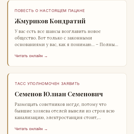
ПОВЕСТЬ О НАСТОЯЩЕМ ПАЦАНЕ
Жмуриков Кондратий
У вас есть все шансы возглавить новое
общество. Вот только с законными
основаниями у вас, как я понимаю… – Полный
голяк, – утвердительно кивнул Вован
Читать онлайн →
Натанович. – Что ж, …
ТАСС УПОЛНОМОЧЕН ЗАЯВИТЬ
Семенов Юлиан Семенович
Размещать советников негде, потому что
бывшие хозяева отелей вывели из строя всю
канализацию, электростанция стоит,
бензохранилища пусты.Посол СССР в Нагонии
Читать онлайн →
А. Алешин». …