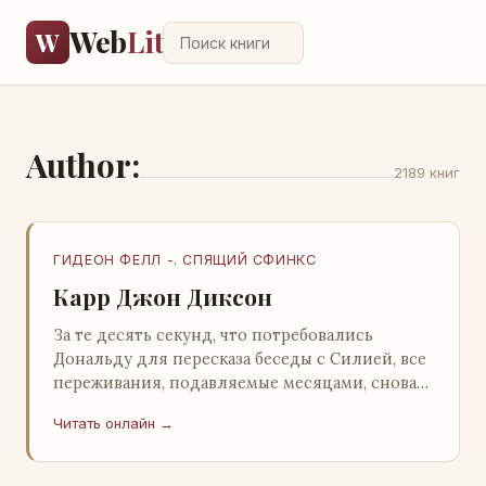
Web
Lit
W
Author:
2189 книг
ГИДЕОН ФЕЛЛ -. СПЯЩИЙ СФИНКС
Карр Джон Диксон
За те десять секунд, что потребовались
Дональду для пересказа беседы с Силией, все
переживания, подавляемые месяцами, снова
захлестнули его. Среди зеленого сумрака,
Читать онлайн →
среди…