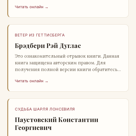
нашему партнеру - распространителю
Читать онлайн →
легального ко…
ВЕТЕР ИЗ ГЕТТИСБЕРГА
Брэдбери Рэй Дуглас
Это ознакомительный отрывок книги. Данная
книга защищена авторским правом. Для
получения полной версии книги обратитесь к
нашему партнеру - распространителю
Читать онлайн →
легального ко…
СУДЬБА ШАРЛЯ ЛОНСЕВИЛЯ
Паустовский Константин
Георгиевич