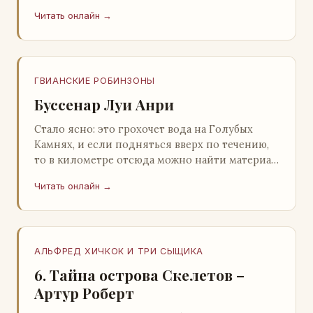
литература; Москва; 1977 Валентина
Читать онлайн →
Александровна ОСЕЕВ…
ГВИАНСКИЕ РОБИНЗОНЫ
Буссенар Луи Анри
Стало ясно: это грохочет вода на Голубых
Камнях, и если подняться вверх по течению,
то в километре отсюда можно найти материал
для плота.Производя не более шуму, чем
Читать онлайн →
крас…
АЛЬФРЕД ХИЧКОК И ТРИ СЫЩИКА
6. Тайна острова Скелетов –
Артур Роберт