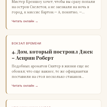
Мистер Креншоу хочет, чтобы вы сразу попали
на остров Скелетов, а не заезжали на ночь в
город, к миссис Бартон.— А, понятно, —
растерянно пробормотал Пит.Услыхав
Читать онлайн →
«кризис»…
ВОКЗАЛ ВРЕМЕНИ
4. Дом, который построил Джек
– Асприн Роберт
Подобных ароматов Скитер в жизни еще не
обонял; что еще важнее, те же официантки
поставили на стол несколько стаканов
жидкого средства для снятия стрессов.
Читать онлайн →
Скитер опрокин…