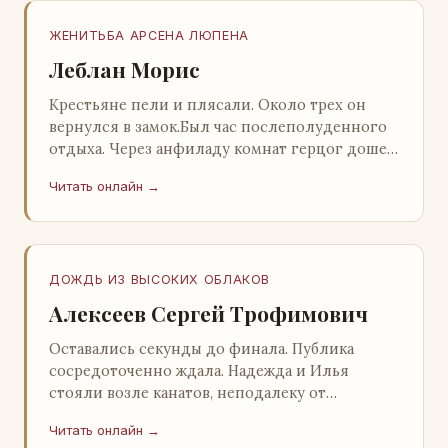
ЖЕНИТЬБА АРСЕНА ЛЮПЕНА
Леблан Морис
Крестьяне пели и плясали. Около трех он
вернулся в замок.Был час послеполуденного
отдыха. Через анфиладу комнат герцог дошел
до кордегардии, но вдруг замер на пороге и
Читать онлайн →
во…
ДОЖДЬ ИЗ ВЫСОКИХ ОБЛАКОВ
Алексеев Сергей Трофимович
Оставались секунды до финала. Публика
сосредоточенно ждала. Надежда и Илья
стояли возле канатов, неподалеку от
сидящего «Будды», и ничем не выделялись из
Читать онлайн →
прочей публики, …