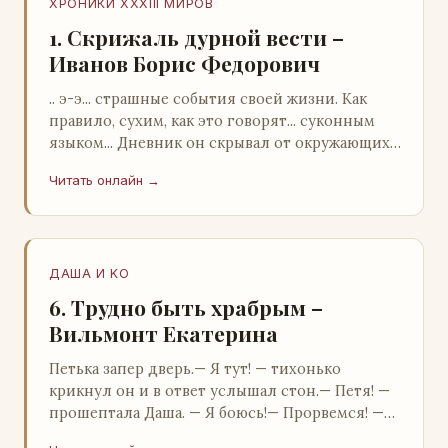
ХРОНИКИ XXXIII МИРОВ
1. Скрижаль дурной вести –
Иванов Борис Федорович
.. э-э... страшные события своей жизни. Как
правило, сухим, как это говорят... суконным
языком... Дневник он скрывал от окружающих.
Тщательно прятал. Скорее всего, даже с…
Читать онлайн →
ДАША И KO
6. Трудно быть храбрым –
Вильмонт Екатерина
Петька запер дверь.— Я тут! — тихонько
крикнул он и в ответ услышал стон.— Петя! —
прошептала Даша. — Я боюсь!— Прорвемся! —
буркнул Петька и распахнул дверь в комнату.—