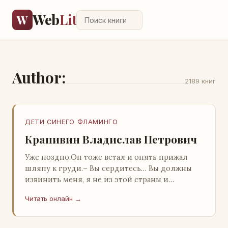
Web
Lit
W
Author:
2189 книг
ДЕТИ СИНЕГО ФЛАМИНГО
Крапивин Владислав Петрович
Уже поздно.Он тоже встал и опять прижал
шляпу к груди.– Вы сердитесь… Вы должны
извинить меня, я не из этой страны и
невольно могу нарушить какие-то обычаи. Но
Читать онлайн →
прошу: выс…