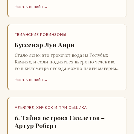
литература; Москва; 1977 Валентина
Читать онлайн →
Александровна ОСЕЕВ…
ГВИАНСКИЕ РОБИНЗОНЫ
Буссенар Луи Анри
Стало ясно: это грохочет вода на Голубых
Камнях, и если подняться вверх по течению,
то в километре отсюда можно найти материал
для плота.Производя не более шуму, чем
Читать онлайн →
крас…
АЛЬФРЕД ХИЧКОК И ТРИ СЫЩИКА
6. Тайна острова Скелетов –
Артур Роберт