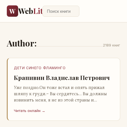
Web
Lit
W
Author:
2189 книг
ДЕТИ СИНЕГО ФЛАМИНГО
Крапивин Владислав Петрович
Уже поздно.Он тоже встал и опять прижал
шляпу к груди.– Вы сердитесь… Вы должны
извинить меня, я не из этой страны и
невольно могу нарушить какие-то обычаи. Но
Читать онлайн →
прошу: выс…