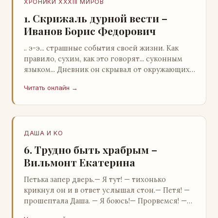
ХРОНИКИ XXXIII МИРОВ
1. Скрижаль дурной вести –
Иванов Борис Федорович
.. э-э... страшные события своей жизни. Как
правило, сухим, как это говорят... суконным
языком... Дневник он скрывал от окружающих.
Тщательно прятал. Скорее всего, даже с…
Читать онлайн →
ДАША И KO
6. Трудно быть храбрым –
Вильмонт Екатерина
Петька запер дверь.— Я тут! — тихонько
крикнул он и в ответ услышал стон.— Петя! —
прошептала Даша. — Я боюсь!— Прорвемся! —
буркнул Петька и распахнул дверь в комнату.—