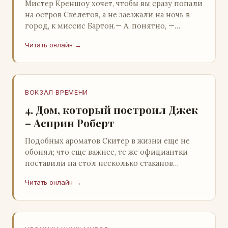
Мистер Креншоу хочет, чтобы вы сразу попали
на остров Скелетов, а не заезжали на ночь в
город, к миссис Бартон.— А, понятно, —
растерянно пробормотал Пит.Услыхав
Читать онлайн →
«кризис»…
ВОКЗАЛ ВРЕМЕНИ
4. Дом, который построил Джек
– Асприн Роберт
Подобных ароматов Скитер в жизни еще не
обонял; что еще важнее, те же официантки
поставили на стол несколько стаканов
жидкого средства для снятия стрессов.
Читать онлайн →
Скитер опрокин…