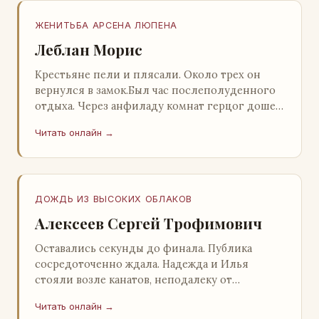
ЖЕНИТЬБА АРСЕНА ЛЮПЕНА
Леблан Морис
Крестьяне пели и плясали. Около трех он
вернулся в замок.Был час послеполуденного
отдыха. Через анфиладу комнат герцог дошел
до кордегардии, но вдруг замер на пороге и
Читать онлайн →
во…
ДОЖДЬ ИЗ ВЫСОКИХ ОБЛАКОВ
Алексеев Сергей Трофимович
Оставались секунды до финала. Публика
сосредоточенно ждала. Надежда и Илья
стояли возле канатов, неподалеку от
сидящего «Будды», и ничем не выделялись из
Читать онлайн →
прочей публики, …