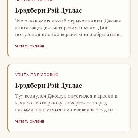
Брэдбери Рэй Дуглас
Это ознакомительный отрывок книги. Данная
книга защищена авторским правом. Для
получения полной версии книги обратитесь к
нашему партнеру - распространителю
Читать онлайн →
легального ко…
УБИТЬ ПОЛЮБОВНО
Брэдбери Рэй Дуглас
Тут вернулся Джошуа, опустился в кресло и
взял со стола рюмку. Повертев ее перед
глазами, он с ухмылкой перевел взгляд на
жену: - Шалишь! - Ты о чем? - с невинным
Читать онлайн →
видом с…