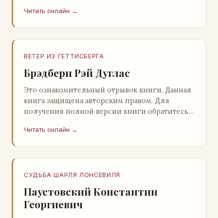
нашему партнеру - распространителю
Читать онлайн →
легального ко…
ВЕТЕР ИЗ ГЕТТИСБЕРГА
Брэдбери Рэй Дуглас
Это ознакомительный отрывок книги. Данная
книга защищена авторским правом. Для
получения полной версии книги обратитесь к
нашему партнеру - распространителю
Читать онлайн →
легального ко…
СУДЬБА ШАРЛЯ ЛОНСЕВИЛЯ
Паустовский Константин
Георгиевич