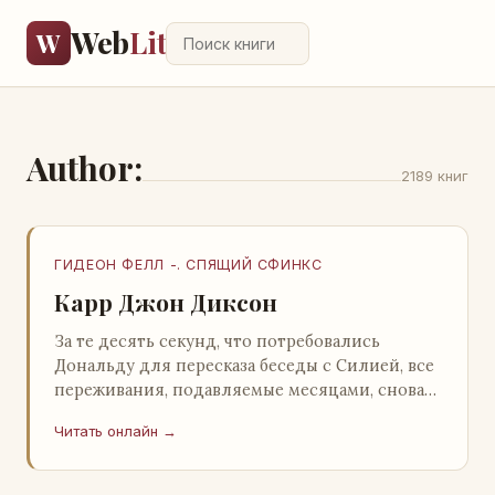
Web
Lit
W
Author:
2189 книг
ГИДЕОН ФЕЛЛ -. СПЯЩИЙ СФИНКС
Карр Джон Диксон
За те десять секунд, что потребовались
Дональду для пересказа беседы с Силией, все
переживания, подавляемые месяцами, снова
захлестнули его. Среди зеленого сумрака,
Читать онлайн →
среди…