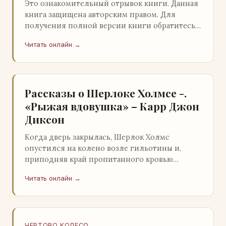
Это ознакомительный отрывок книги. Данная
книга защищена авторским правом. Для
получения полной версии книги обратитесь к
нашему партнеру - распространителю
Читать онлайн →
легального ко…
Рассказы о Шерлоке Холмсе -.
«Рыжая вдовушка» – Карр Джон
Диксон
Когда дверь закрылась, Шерлок Холмс
опустился на колено возле гильотины и,
приподняв край пропитанного кровью
покрывала, взглянул на тот кошмар, который
Читать онлайн →
скрывался под ним…
ЧЕРТОВО КОЛЕСО