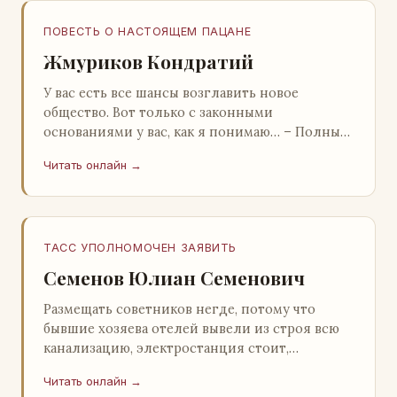
ПОВЕСТЬ О НАСТОЯЩЕМ ПАЦАНЕ
Жмуриков Кондратий
У вас есть все шансы возглавить новое
общество. Вот только с законными
основаниями у вас, как я понимаю… – Полный
голяк, – утвердительно кивнул Вован
Читать онлайн →
Натанович. – Что ж, …
ТАСС УПОЛНОМОЧЕН ЗАЯВИТЬ
Семенов Юлиан Семенович
Размещать советников негде, потому что
бывшие хозяева отелей вывели из строя всю
канализацию, электростанция стоит,
бензохранилища пусты.Посол СССР в Нагонии
Читать онлайн →
А. Алешин». …