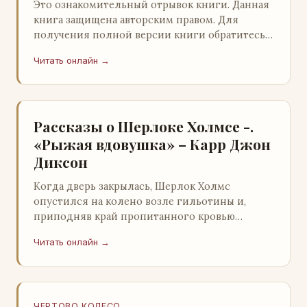
Это ознакомительный отрывок книги. Данная
книга защищена авторским правом. Для
получения полной версии книги обратитесь к
нашему партнеру - распространителю
Читать онлайн →
легального ко…
Рассказы о Шерлоке Холмсе -.
«Рыжая вдовушка» – Карр Джон
Диксон
Когда дверь закрылась, Шерлок Холмс
опустился на колено возле гильотины и,
приподняв край пропитанного кровью
покрывала, взглянул на тот кошмар, который
Читать онлайн →
скрывался под ним…
ЧЕРТОВО КОЛЕСО