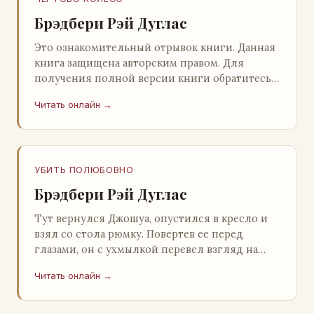
Брэдбери Рэй Дуглас
Это ознакомительный отрывок книги. Данная
книга защищена авторским правом. Для
получения полной версии книги обратитесь к
нашему партнеру - распространителю
Читать онлайн →
легального ко…
УБИТЬ ПОЛЮБОВНО
Брэдбери Рэй Дуглас
Тут вернулся Джошуа, опустился в кресло и
взял со стола рюмку. Повертев ее перед
глазами, он с ухмылкой перевел взгляд на
жену: - Шалишь! - Ты о чем? - с невинным
Читать онлайн →
видом с…