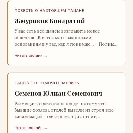
ПОВЕСТЬ О НАСТОЯЩЕМ ПАЦАНЕ
Жмуриков Кондратий
У вас есть все шансы возглавить новое
общество. Вот только с законными
основаниями у вас, как я понимаю… – Полный
голяк, – утвердительно кивнул Вован
Читать онлайн →
Натанович. – Что ж, …
ТАСС УПОЛНОМОЧЕН ЗАЯВИТЬ
Семенов Юлиан Семенович
Размещать советников негде, потому что
бывшие хозяева отелей вывели из строя всю
канализацию, электростанция стоит,
бензохранилища пусты.Посол СССР в Нагонии
Читать онлайн →
А. Алешин». …