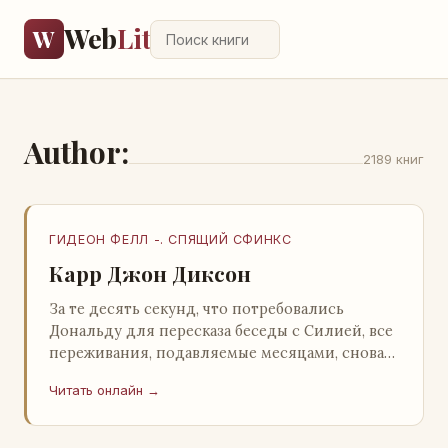
Web
Lit
W
Author:
2189 книг
ГИДЕОН ФЕЛЛ -. СПЯЩИЙ СФИНКС
Карр Джон Диксон
За те десять секунд, что потребовались
Дональду для пересказа беседы с Силией, все
переживания, подавляемые месяцами, снова
захлестнули его. Среди зеленого сумрака,
Читать онлайн →
среди…