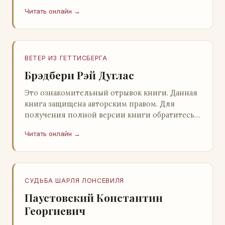
нашему партнеру - распространителю
Читать онлайн →
легального ко…
ВЕТЕР ИЗ ГЕТТИСБЕРГА
Брэдбери Рэй Дуглас
Это ознакомительный отрывок книги. Данная
книга защищена авторским правом. Для
получения полной версии книги обратитесь к
нашему партнеру - распространителю
Читать онлайн →
легального ко…
СУДЬБА ШАРЛЯ ЛОНСЕВИЛЯ
Паустовский Константин
Георгиевич