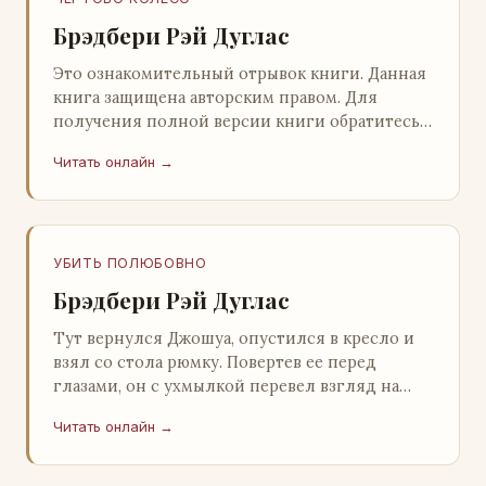
Брэдбери Рэй Дуглас
Это ознакомительный отрывок книги. Данная
книга защищена авторским правом. Для
получения полной версии книги обратитесь к
нашему партнеру - распространителю
Читать онлайн →
легального ко…
УБИТЬ ПОЛЮБОВНО
Брэдбери Рэй Дуглас
Тут вернулся Джошуа, опустился в кресло и
взял со стола рюмку. Повертев ее перед
глазами, он с ухмылкой перевел взгляд на
жену: - Шалишь! - Ты о чем? - с невинным
Читать онлайн →
видом с…