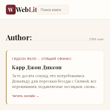
Web
Lit
W
Author:
2189 книг
ГИДЕОН ФЕЛЛ -. СПЯЩИЙ СФИНКС
Карр Джон Диксон
За те десять секунд, что потребовались
Дональду для пересказа беседы с Силией, все
переживания, подавляемые месяцами, снова
захлестнули его. Среди зеленого сумрака,
Читать онлайн →
среди…