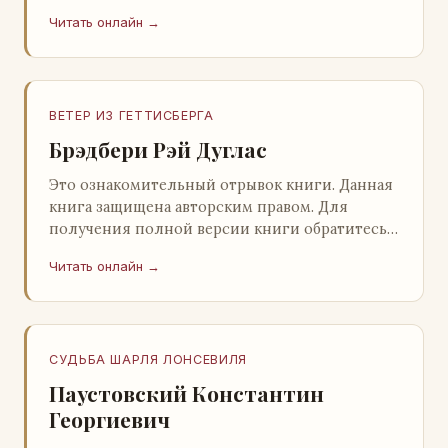
нашему партнеру - распространителю
Читать онлайн →
легального ко…
ВЕТЕР ИЗ ГЕТТИСБЕРГА
Брэдбери Рэй Дуглас
Это ознакомительный отрывок книги. Данная
книга защищена авторским правом. Для
получения полной версии книги обратитесь к
нашему партнеру - распространителю
Читать онлайн →
легального ко…
СУДЬБА ШАРЛЯ ЛОНСЕВИЛЯ
Паустовский Константин
Георгиевич