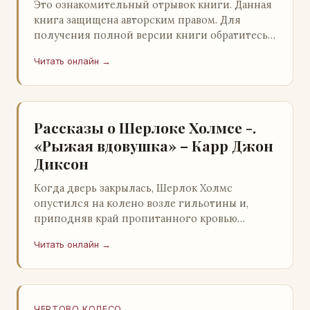
Это ознакомительный отрывок книги. Данная
книга защищена авторским правом. Для
получения полной версии книги обратитесь к
нашему партнеру - распространителю
Читать онлайн →
легального ко…
Рассказы о Шерлоке Холмсе -.
«Рыжая вдовушка» – Карр Джон
Диксон
Когда дверь закрылась, Шерлок Холмс
опустился на колено возле гильотины и,
приподняв край пропитанного кровью
покрывала, взглянул на тот кошмар, который
Читать онлайн →
скрывался под ним…
ЧЕРТОВО КОЛЕСО