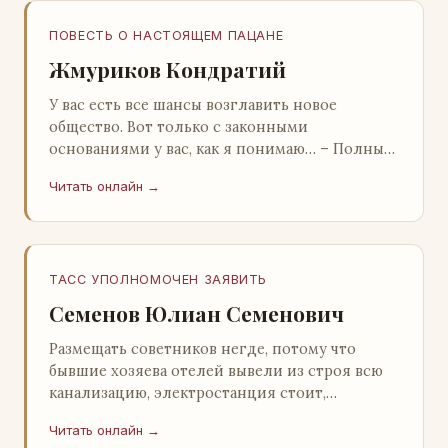
ПОВЕСТЬ О НАСТОЯЩЕМ ПАЦАНЕ
Жмуриков Кондратий
У вас есть все шансы возглавить новое
общество. Вот только с законными
основаниями у вас, как я понимаю… – Полный
голяк, – утвердительно кивнул Вован
Читать онлайн →
Натанович. – Что ж, …
ТАСС УПОЛНОМОЧЕН ЗАЯВИТЬ
Семенов Юлиан Семенович
Размещать советников негде, потому что
бывшие хозяева отелей вывели из строя всю
канализацию, электростанция стоит,
бензохранилища пусты.Посол СССР в Нагонии
Читать онлайн →
А. Алешин». …