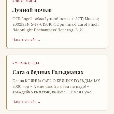
КЭРОЛ ФИНЧ
Лунной ночью
OCR Angelbooks«Лунной ночью»: АСТ; Москва;
2002ISBN 5-17-015010-5Оригинал: Carol Finch,
“Moonlight Enchantress”Перевод: Е. И.
НезлобинаАннотация Красавица Дарси О'Ру…
Читать онлайн →
КОЛИНА ЕЛЕНА
Сага о бедных Гольдманах
Елена КОЛИНА САГА О БЕДНЫХ ГОЛЬДМАНАХ
2000 год – А мне такой любви не надо! –
враждебно выплюнула Лиза. – У меня уже
чужое было! Я всю жизнь Аниного хотела. Мы
Читать онлайн →
бедно жили…