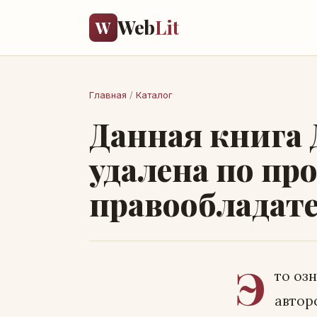
Web
Lit
W
Главная
/
Каталог
Данная книга
удалена по пр
правообладате
Э
то оз
автор