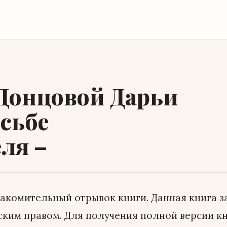
 Донцовой Дарьи
осьбе
ля –
накомительный отрывок книги. Данная книга 
ским правом. Для получения полной версии к