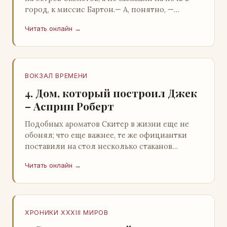
город, к миссис Бартон.— А, понятно, —
растерянно пробормотал Пит.Услыхав
Читать онлайн →
«кризис»…
ВОКЗАЛ ВРЕМЕНИ
4. Дом, который построил Джек
– Асприн Роберт
Подобных ароматов Скитер в жизни еще не
обонял; что еще важнее, те же официантки
поставили на стол несколько стаканов
жидкого средства для снятия стрессов.
Читать онлайн →
Скитер опрокин…
ХРОНИКИ XXXIII МИРОВ