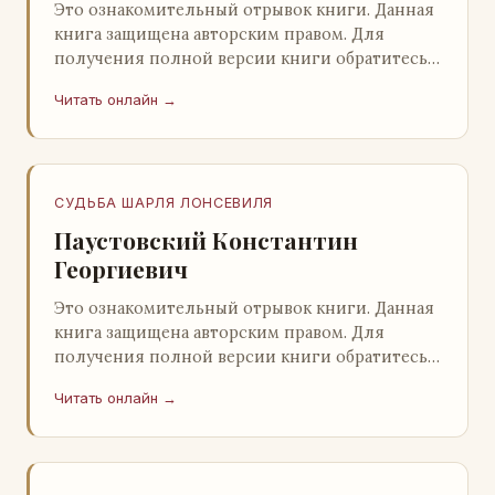
Это ознакомительный отрывок книги. Данная
книга защищена авторским правом. Для
получения полной версии книги обратитесь к
нашему партнеру - распространителю
Читать онлайн →
легального ко…
СУДЬБА ШАРЛЯ ЛОНСЕВИЛЯ
Паустовский Константин
Георгиевич
Это ознакомительный отрывок книги. Данная
книга защищена авторским правом. Для
получения полной версии книги обратитесь к
нашему партнеру - распространителю
Читать онлайн →
легального ко…