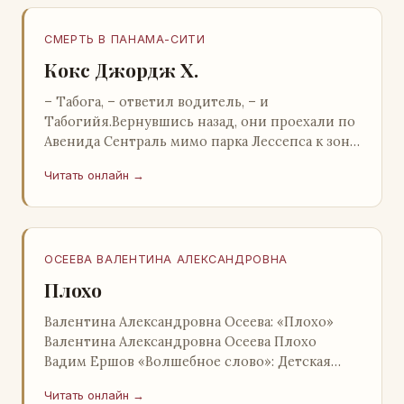
СМЕРТЬ В ПАНАМА-СИТИ
Кокс Джордж Х.
– Табога, – ответил водитель, – и
Табогийя.Вернувшись назад, они проехали по
Авенида Сентраль мимо парка Лессепса к зоне
Панамского канала. Водитель показал Расселу
Читать онлайн →
отель…
ОСЕЕВА ВАЛЕНТИНА АЛЕКСАНДРОВНА
Плохо
Валентина Александровна Осеева: «Плохо»
Валентина Александровна Осеева Плохо
Вадим Ершов «Волшебное слово»: Детская
литература; Москва; 1977 Валентина
Читать онлайн →
Александровна ОСЕЕВ…