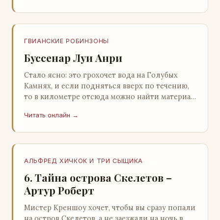
ГВИАНСКИЕ РОБИНЗОНЫ
Буссенар Луи Анри
Стало ясно: это грохочет вода на Голубых
Камнях, и если подняться вверх по течению,
то в километре отсюда можно найти материал
для плота.Производя не более шуму, чем
Читать онлайн →
крас…
АЛЬФРЕД ХИЧКОК И ТРИ СЫЩИКА
6. Тайна острова Скелетов –
Артур Роберт
Мистер Креншоу хочет, чтобы вы сразу попали
на остров Скелетов, а не заезжали на ночь в