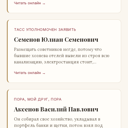
Читать онлайн →
Натанович. – Что ж, …
ТАСС УПОЛНОМОЧЕН ЗАЯВИТЬ
Семенов Юлиан Семенович
Размещать советников негде, потому что
бывшие хозяева отелей вывели из строя всю
канализацию, электростанция стоит,
бензохранилища пусты.Посол СССР в Нагонии
Читать онлайн →
А. Алешин». …
ПОРА, МОЙ ДРУГ, ПОРА
Аксенов Василий Павлович
Он собирал свое хозяйство, укладывал в
портфель банки и щетки, потом взял под