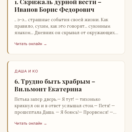
1. Скрижаль дурной вести –
Иванов Борис Федорович
.. э-э... страшные события своей жизни. Как
правило, сухим, как это говорят... суконным
языком... Дневник он скрывал от окружающих.
Тщательно прятал. Скорее всего, даже с…
Читать онлайн →
ДАША И KO
6. Трудно быть храбрым –
Вильмонт Екатерина
Петька запер дверь.— Я тут! — тихонько
крикнул он и в ответ услышал стон.— Петя! —
прошептала Даша. — Я боюсь!— Прорвемся! —
буркнул Петька и распахнул дверь в комнату.—
Читать онлайн →
…