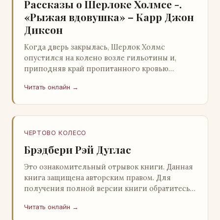
Рассказы о Шерлоке Холмсе -.
«Рыжая вдовушка» – Карр Джон
Диксон
Когда дверь закрылась, Шерлок Холмс
опустился на колено возле гильотины и,
приподняв край пропитанного кровью
покрывала, взглянул на тот кошмар, который
Читать онлайн →
скрывался под ним…
ЧЕРТОВО КОЛЕСО
Брэдбери Рэй Дуглас
Это ознакомительный отрывок книги. Данная
книга защищена авторским правом. Для
получения полной версии книги обратитесь к
нашему партнеру - распространителю
Читать онлайн →
легального ко…