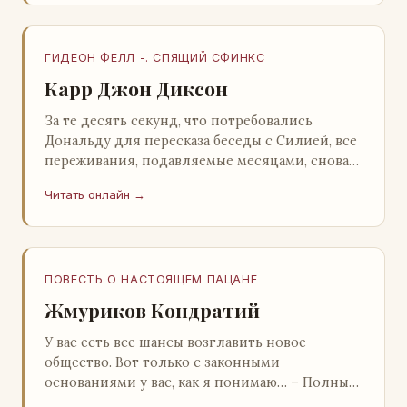
ГИДЕОН ФЕЛЛ -. СПЯЩИЙ СФИНКС
Карр Джон Диксон
За те десять секунд, что потребовались
Дональду для пересказа беседы с Силией, все
переживания, подавляемые месяцами, снова
захлестнули его. Среди зеленого сумрака,
Читать онлайн →
среди…
ПОВЕСТЬ О НАСТОЯЩЕМ ПАЦАНЕ
Жмуриков Кондратий
У вас есть все шансы возглавить новое
общество. Вот только с законными
основаниями у вас, как я понимаю… – Полный
голяк, – утвердительно кивнул Вован