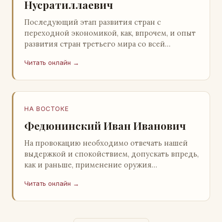
Нусратиллаевич
Последующий этап развития стран с
переходной экономикой, как, впрочем, и опыт
развития стран третьего мира со всей
очевидностью продемонстрировал
Читать онлайн →
ошибочность такого предс…
НА ВОСТОКЕ
Федюнинский Иван Иванович
На провокацию необходимо отвечать нашей
выдержкой и спокойствием, допускать впредь,
как и раньше, применение оружия
исключительно только в целях собственной
Читать онлайн →
самообороны о…