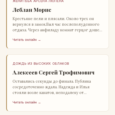
ЖЕНИТЬБА АРСЕНА ЛЮПЕНА
Леблан Морис
Крестьяне пели и плясали. Около трех он
вернулся в замок.Был час послеполуденного
отдыха. Через анфиладу комнат герцог дошел
до кордегардии, но вдруг замер на пороге и
Читать онлайн →
во…
ДОЖДЬ ИЗ ВЫСОКИХ ОБЛАКОВ
Алексеев Сергей Трофимович
Оставались секунды до финала. Публика
сосредоточенно ждала. Надежда и Илья
стояли возле канатов, неподалеку от
сидящего «Будды», и ничем не выделялись из
Читать онлайн →
прочей публики, …