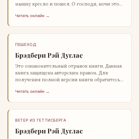
мышку кресло и пошел. О господи, ночи этой
не было конца! Глава 2 Причины, которые
Читать онлайн →
заставлял…
ПЕШЕХОД
Брэдбери Рэй Дуглас
Это ознакомительный отрывок книги. Данная
книга защищена авторским правом. Для
получения полной версии книги обратитесь к
нашему партнеру - распространителю
Читать онлайн →
легального ко…
ВЕТЕР ИЗ ГЕТТИСБЕРГА
Брэдбери Рэй Дуглас