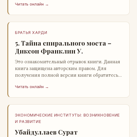
Читать онлайн →
БРАТЬЯ ХАРДИ
5. Тайна спирального моста –
Диксон Франклин У.
Это ознакомительный отрывок книги. Данная
книга защищена авторским правом. Для
получения полной версии книги обратитесь к
нашему партнеру - распространителю
Читать онлайн →
легального ко…
ЭКОНОМИЧЕСКИЕ ИНСТИТУТЫ: ВОЗНИКНОВЕНИЕ
И РАЗВИТИЕ
Убайдуллаев Сурат