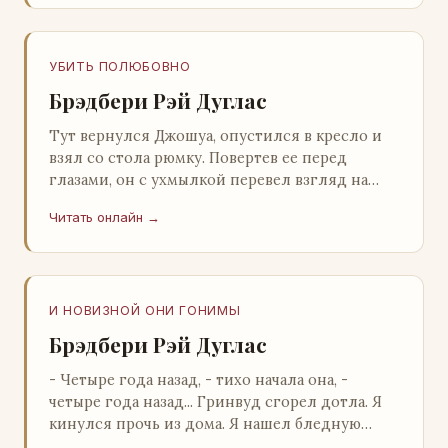
УБИТЬ ПОЛЮБОВНО
Брэдбери Рэй Дуглас
Тут вернулся Джошуа, опустился в кресло и
взял со стола рюмку. Повертев ее перед
глазами, он с ухмылкой перевел взгляд на
жену: - Шалишь! - Ты о чем? - с невинным
Читать онлайн →
видом с…
И НОВИЗНОЙ ОНИ ГОНИМЫ
Брэдбери Рэй Дуглас
- Четыре года назад, - тихо начала она, -
четыре года назад... Гринвуд сгорел дотла. Я
кинулся прочь из дома. Я нашел бледную
Нору у двери. - Что? - вскрикнул я. - Сгорел…