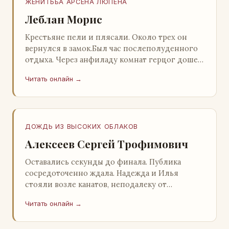
ЖЕНИТЬБА АРСЕНА ЛЮПЕНА
Леблан Морис
Крестьяне пели и плясали. Около трех он
вернулся в замок.Был час послеполуденного
отдыха. Через анфиладу комнат герцог дошел
до кордегардии, но вдруг замер на пороге и
Читать онлайн →
во…
ДОЖДЬ ИЗ ВЫСОКИХ ОБЛАКОВ
Алексеев Сергей Трофимович
Оставались секунды до финала. Публика
сосредоточенно ждала. Надежда и Илья
стояли возле канатов, неподалеку от
сидящего «Будды», и ничем не выделялись из
Читать онлайн →
прочей публики, …