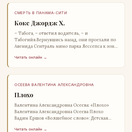
СМЕРТЬ В ПАНАМА-СИТИ
Кокс Джордж Х.
– Табога, – ответил водитель, – и
Табогийя.Вернувшись назад, они проехали по
Авенида Сентраль мимо парка Лессепса к зоне
Панамского канала. Водитель показал Расселу
Читать онлайн →
отель…
ОСЕЕВА ВАЛЕНТИНА АЛЕКСАНДРОВНА
Плохо
Валентина Александровна Осеева: «Плохо»
Валентина Александровна Осеева Плохо
Вадим Ершов «Волшебное слово»: Детская
литература; Москва; 1977 Валентина
Читать онлайн →
Александровна ОСЕЕВ…