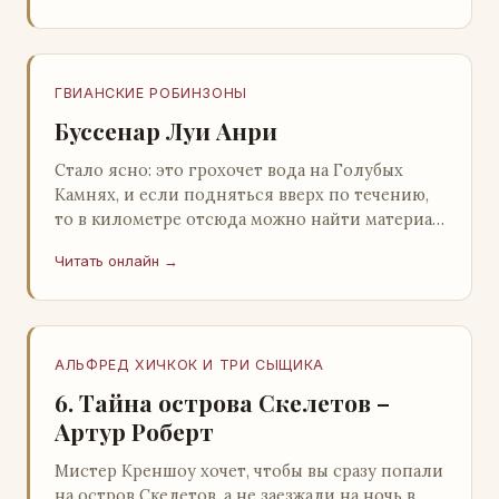
ГВИАНСКИЕ РОБИНЗОНЫ
Буссенар Луи Анри
Стало ясно: это грохочет вода на Голубых
Камнях, и если подняться вверх по течению,
то в километре отсюда можно найти материал
для плота.Производя не более шуму, чем
Читать онлайн →
крас…
АЛЬФРЕД ХИЧКОК И ТРИ СЫЩИКА
6. Тайна острова Скелетов –
Артур Роберт
Мистер Креншоу хочет, чтобы вы сразу попали
на остров Скелетов, а не заезжали на ночь в