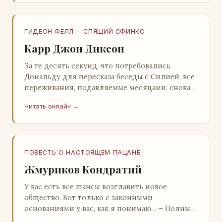
ГИДЕОН ФЕЛЛ -. СПЯЩИЙ СФИНКС
Карр Джон Диксон
За те десять секунд, что потребовались
Дональду для пересказа беседы с Силией, все
переживания, подавляемые месяцами, снова
захлестнули его. Среди зеленого сумрака,
Читать онлайн →
среди…
ПОВЕСТЬ О НАСТОЯЩЕМ ПАЦАНЕ
Жмуриков Кондратий
У вас есть все шансы возглавить новое
общество. Вот только с законными
основаниями у вас, как я понимаю… – Полный
голяк, – утвердительно кивнул Вован