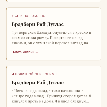
УБИТЬ ПОЛЮБОВНО
Брэдбери Рэй Дуглас
Тут вернулся Джошуа, опустился в кресло и
взял со стола рюмку. Повертев ее перед
глазами, он с ухмылкой перевел взгляд на
жену: - Шалишь! - Ты о чем? - с невинным
Читать онлайн →
видом с…
И НОВИЗНОЙ ОНИ ГОНИМЫ
Брэдбери Рэй Дуглас
- Четыре года назад, - тихо начала она, -
четыре года назад... Гринвуд сгорел дотла. Я
кинулся прочь из дома. Я нашел бледную
Нору у двери. - Что? - вскрикнул я. - Сгорел…