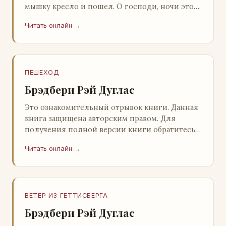
мышку кресло и пошел. О господи, ночи этой
не было конца! Глава 2 Причины, которые
Читать онлайн →
заставлял…
ПЕШЕХОД
Брэдбери Рэй Дуглас
Это ознакомительный отрывок книги. Данная
книга защищена авторским правом. Для
получения полной версии книги обратитесь к
нашему партнеру - распространителю
Читать онлайн →
легального ко…
ВЕТЕР ИЗ ГЕТТИСБЕРГА
Брэдбери Рэй Дуглас