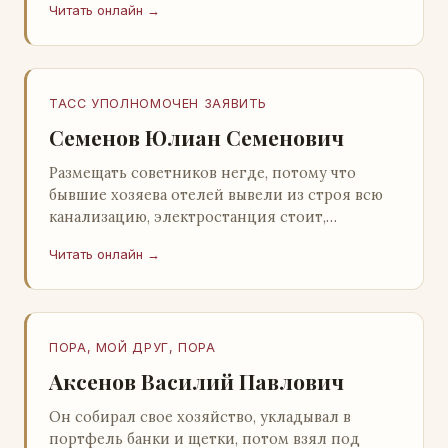
Читать онлайн →
Натанович. – Что ж, …
ТАСС УПОЛНОМОЧЕН ЗАЯВИТЬ
Семенов Юлиан Семенович
Размещать советников негде, потому что
бывшие хозяева отелей вывели из строя всю
канализацию, электростанция стоит,
бензохранилища пусты.Посол СССР в Нагонии
Читать онлайн →
А. Алешин». …
ПОРА, МОЙ ДРУГ, ПОРА
Аксенов Василий Павлович
Он собирал свое хозяйство, укладывал в
портфель банки и щетки, потом взял под