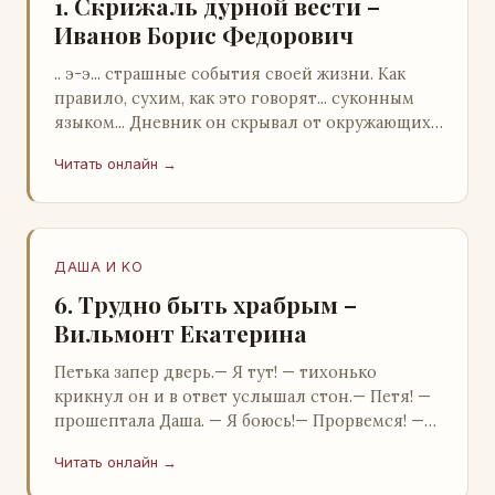
1. Скрижаль дурной вести –
Иванов Борис Федорович
.. э-э... страшные события своей жизни. Как
правило, сухим, как это говорят... суконным
языком... Дневник он скрывал от окружающих.
Тщательно прятал. Скорее всего, даже с…
Читать онлайн →
ДАША И KO
6. Трудно быть храбрым –
Вильмонт Екатерина
Петька запер дверь.— Я тут! — тихонько
крикнул он и в ответ услышал стон.— Петя! —
прошептала Даша. — Я боюсь!— Прорвемся! —
буркнул Петька и распахнул дверь в комнату.—
Читать онлайн →
…