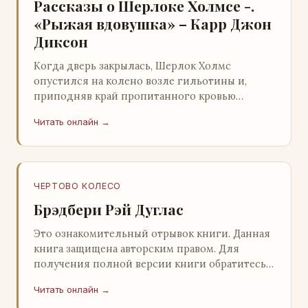
Рассказы о Шерлоке Холмсе -.
«Рыжая вдовушка» – Карр Джон
Диксон
Когда дверь закрылась, Шерлок Холмс
опустился на колено возле гильотины и,
приподняв край пропитанного кровью
покрывала, взглянул на тот кошмар, который
Читать онлайн →
скрывался под ним…
ЧЕРТОВО КОЛЕСО
Брэдбери Рэй Дуглас
Это ознакомительный отрывок книги. Данная
книга защищена авторским правом. Для
получения полной версии книги обратитесь к
нашему партнеру - распространителю
Читать онлайн →
легального ко…