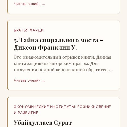
Читать онлайн →
БРАТЬЯ ХАРДИ
5. Тайна спирального моста –
Диксон Франклин У.
Это ознакомительный отрывок книги. Данная
книга защищена авторским правом. Для
получения полной версии книги обратитесь к
нашему партнеру - распространителю
Читать онлайн →
легального ко…
ЭКОНОМИЧЕСКИЕ ИНСТИТУТЫ: ВОЗНИКНОВЕНИЕ
И РАЗВИТИЕ
Убайдуллаев Сурат