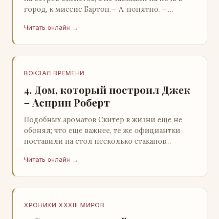
город, к миссис Бартон.— А, понятно, —
растерянно пробормотал Пит.Услыхав
Читать онлайн →
«кризис»…
ВОКЗАЛ ВРЕМЕНИ
4. Дом, который построил Джек
– Асприн Роберт
Подобных ароматов Скитер в жизни еще не
обонял; что еще важнее, те же официантки
поставили на стол несколько стаканов
жидкого средства для снятия стрессов.
Читать онлайн →
Скитер опрокин…
ХРОНИКИ XXXIII МИРОВ