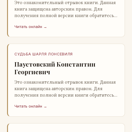
Это ознакомительный отрывок книги. Данная
книга защищена авторским правом. Для
получения полной версии книги обратитесь к
нашему партнеру - распространителю
Читать онлайн →
легального ко…
СУДЬБА ШАРЛЯ ЛОНСЕВИЛЯ
Паустовский Константин
Георгиевич
Это ознакомительный отрывок книги. Данная
книга защищена авторским правом. Для
получения полной версии книги обратитесь к
нашему партнеру - распространителю
Читать онлайн →
легального ко…