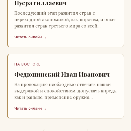
Нусратиллаевич
Последующий этап развития стран с
переходной экономикой, как, впрочем, и опыт
развития стран третьего мира со всей
очевидностью продемонстрировал
Читать онлайн →
ошибочность такого предс…
НА ВОСТОКЕ
Федюнинский Иван Иванович
На провокацию необходимо отвечать нашей
выдержкой и спокойствием, допускать впредь,
как и раньше, применение оружия
исключительно только в целях собственной
Читать онлайн →
самообороны о…