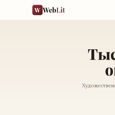
Web
Lit
W
Тыс
о
Художественн