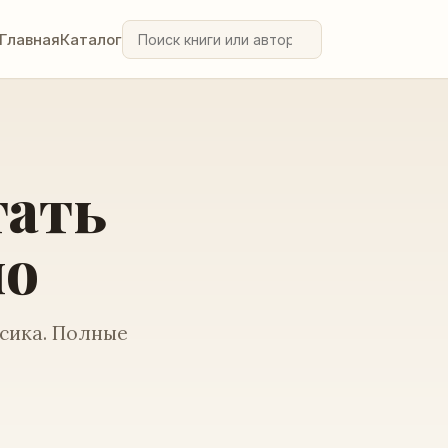
Главная
Каталог
тать
но
ссика. Полные