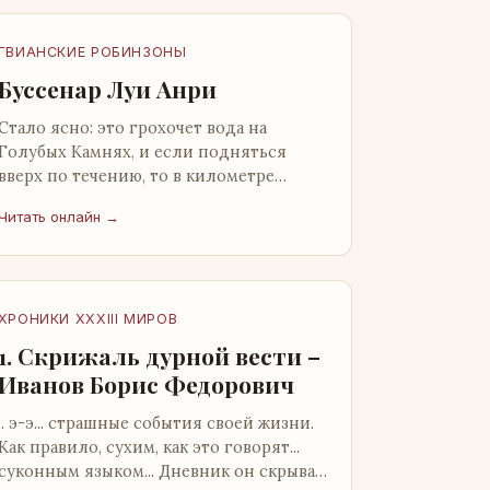
ГВИАНСКИЕ РОБИНЗОНЫ
Буссенар Луи Анри
Стало ясно: это грохочет вода на
Голубых Камнях, и если подняться
вверх по течению, то в километре
отсюда можно найти материал для
Читать онлайн →
плота.Производя не более шуму, чем
крас…
ХРОНИКИ XXXIII МИРОВ
1. Скрижаль дурной вести –
Иванов Борис Федорович
.. э-э... страшные события своей жизни.
Как правило, сухим, как это говорят...
суконным языком... Дневник он скрывал