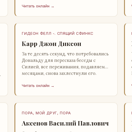
несколько стаканов жидкого средства
Читать онлайн →
для снятия стрессов. Скитер опрокин…
ГИДЕОН ФЕЛЛ -. СПЯЩИЙ СФИНКС
Карр Джон Диксон
За те десять секунд, что потребовались
Дональду для пересказа беседы с
Силией, все переживания, подавляемые
месяцами, снова захлестнули его.
Среди зеленого сумрака, среди…
Читать онлайн →
ПОРА, МОЙ ДРУГ, ПОРА
Аксенов Василий Павлович