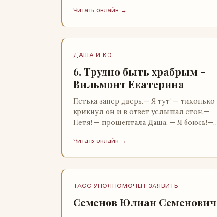
Бартон.— А, понятно, — растерянно
Читать онлайн →
пробормотал Пит.Услыхав «кризис»…
ДАША И KO
6. Трудно быть храбрым –
Вильмонт Екатерина
Петька запер дверь.— Я тут! — тихонько
крикнул он и в ответ услышал стон.—
Петя! — прошептала Даша. — Я боюсь!—
Прорвемся! — буркнул Петька и
Читать онлайн →
распахнул дверь в комнату.— …
ТАСС УПОЛНОМОЧЕН ЗАЯВИТЬ
Семенов Юлиан Семенович