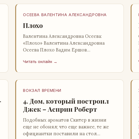
ОСЕЕВА ВАЛЕНТИНА АЛЕКСАНДРОВНА
Плохо
Валентина Александровна Осеева:
«Плохо» Валентина Александровна
Осеева Плохо Вадим Ершов
«Волшебное слово»: Детская
Читать онлайн →
литература; Москва; 1977 Валентина
Александровна ОСЕЕВ…
ВОКЗАЛ ВРЕМЕНИ
–
4. Дом, который построил
Джек – Асприн Роберт
Подобных ароматов Скитер в жизни
еще не обонял; что еще важнее, те же
официантки поставили на стол