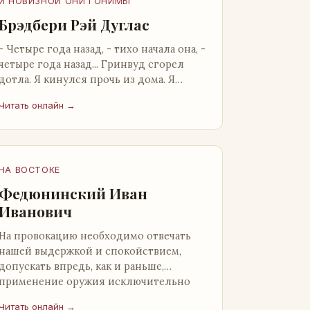
И НОВИЗНОЙ ОНИ ГОНИМЫ
Брэдбери Рэй Дуглас
- Четыре года назад, - тихо начала она, -
четыре года назад... Гринвуд сгорел
дотла. Я кинулся прочь из дома. Я
нашел бледную Нору у двери. - Что? -
Читать онлайн →
вскрикнул я. - Сгорел…
НА ВОСТОКЕ
Федюнинский Иван
Иванович
На провокацию необходимо отвечать
нашей выдержкой и спокойствием,
допускать впредь, как и раньше,
применение оружия исключительно
только в целях собственной
Читать онлайн →