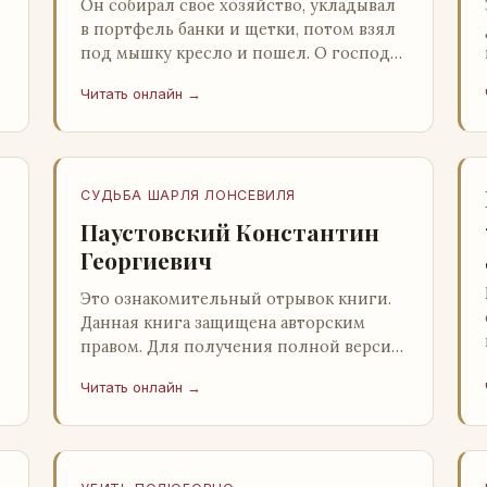
Он собирал свое хозяйство, укладывал
в портфель банки и щетки, потом взял
под мышку кресло и пошел. О господи,
ночи этой не было конца! Глава 2
Читать онлайн →
Причины, которые заставлял…
СУДЬБА ШАРЛЯ ЛОНСЕВИЛЯ
Паустовский Константин
Георгиевич
Это ознакомительный отрывок книги.
Данная книга защищена авторским
правом. Для получения полной версии
книги обратитесь к нашему партнеру -
Читать онлайн →
распространителю легального ко…