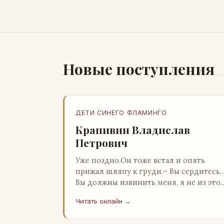
Новые поступления
ДЕТИ СИНЕГО ФЛАМИНГО
Крапивин Владислав
Петрович
Уже поздно.Он тоже встал и опять
прижал шляпу к груди.– Вы сердитесь
Вы должны извинить меня, я не из это
страны и невольно могу нарушить
Читать онлайн →
какие-то обычаи. Но прошу: выс…