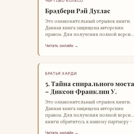
ЧЕРТОВО КОЛЕСО
Брэдбери Рэй Дуглас
Это ознакомительный отрывок книги.
Данная книга защищена авторским
правом. Для получения полной версии
книги обратитесь к нашему партнеру -
Читать онлайн →
распространителю легального ко…
БРАТЬЯ ХАРДИ
5. Тайна спирального мост
– Диксон Франклин У.
Это ознакомительный отрывок книги.
Данная книга защищена авторским
правом. Для получения полной версии
книги обратитесь к нашему партнеру -
распространителю легального ко…
Читать онлайн →