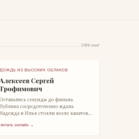
2189 книг
ДОЖДЬ ИЗ ВЫСОКИХ ОБЛАКОВ
Алексеев Сергей
Трофимович
Оставались секунды до финала.
Публика сосредоточенно ждала.
Надежда и Илья стояли возле канатов,
неподалеку от сидящего «Будды», и
Читать онлайн →
ничем не выделялись из прочей
публики, …