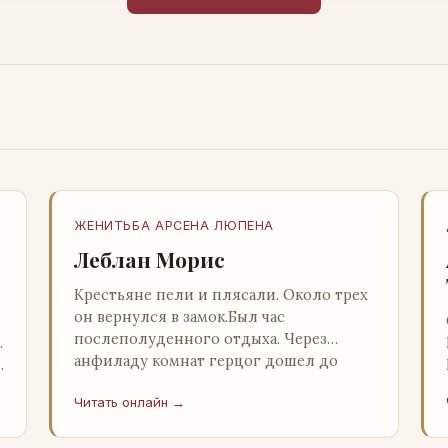
ЖЕНИТЬБА АРСЕНА ЛЮПЕНА
Леблан Морис
Крестьяне пели и плясали. Около трех
он вернулся в замок.Был час
послеполуденного отдыха. Через
…
анфиладу комнат герцог дошел до
й
кордегардии, но вдруг замер на пороге
Читать онлайн →
и во…