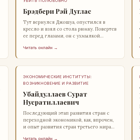
УБИТЬ ПОЛЮБОВНО
Брэдбери Рэй Дуглас
Тут вернулся Джошуа, опустился в
кресло и взял со стола рюмку. Повертев
ее перед глазами, он с ухмылкой
перевел взгляд на жену: - Шалишь! - Ты
Читать онлайн →
о чем? - с невинным видом с…
ЭКОНОМИЧЕСКИЕ ИНСТИТУТЫ:
ВОЗНИКНОВЕНИЕ И РАЗВИТИЕ
а
Убайдуллаев Сурат
Нусратиллаевич
Последующий этап развития стран с
переходной экономикой, как, впрочем,
и опыт развития стран третьего мира
со всей очевидностью
Читать онлайн →