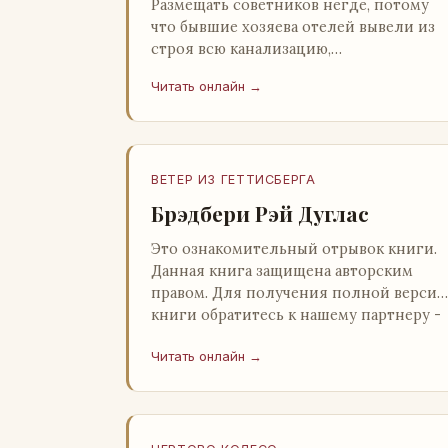
Размещать советников негде, потому
что бывшие хозяева отелей вывели из
строя всю канализацию,
электростанция стоит,
Читать онлайн →
бензохранилища пусты.Посол СССР в
Нагонии А. Алешин». …
ВЕТЕР ИЗ ГЕТТИСБЕРГА
Брэдбери Рэй Дуглас
Это ознакомительный отрывок книги.
Данная книга защищена авторским
правом. Для получения полной версии
книги обратитесь к нашему партнеру -
распространителю легального ко…
Читать онлайн →