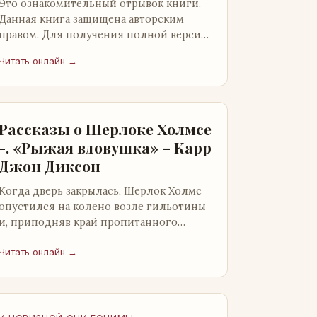
Это ознакомительный отрывок книги.
Данная книга защищена авторским
правом. Для получения полной версии
книги обратитесь к нашему партнеру -
Читать онлайн →
распространителю легального ко…
Рассказы о Шерлоке Холмсе
-. «Рыжая вдовушка» – Карр
Джон Диксон
Когда дверь закрылась, Шерлок Холмс
опустился на колено возле гильотины
и, приподняв край пропитанного
кровью покрывала, взглянул на тот
кошмар, который скрывался под ним…
Читать онлайн →