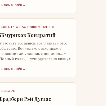
от окружающих. Тщательно прятал.
Читать онлайн →
Скорее всего, даже с…
ПОВЕСТЬ О НАСТОЯЩЕМ ПАЦАНЕ
Жмуриков Кондратий
У вас есть все шансы возглавить новое
общество. Вот только с законными
основаниями у вас, как я понимаю… –
Полный голяк, – утвердительно кивнул
Вован Натанович. – Что ж, …
Читать онлайн →
ПЕШЕХОД
Брэдбери Рэй Дуглас