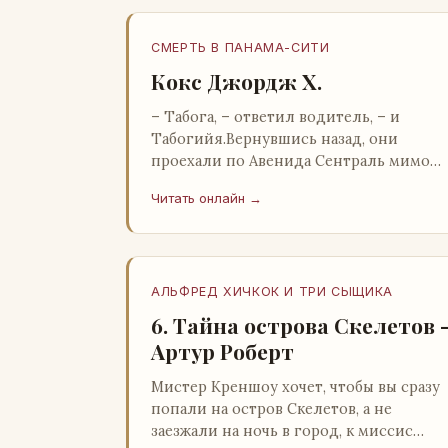
СМЕРТЬ В ПАНАМА-СИТИ
Кокс Джордж Х.
– Табога, – ответил водитель, – и
Табогийя.Вернувшись назад, они
проехали по Авенида Сентраль мимо
парка Лессепса к зоне Панамского
Читать онлайн →
канала. Водитель показал Расселу
отель…
АЛЬФРЕД ХИЧКОК И ТРИ СЫЩИКА
6. Тайна острова Скелетов 
Артур Роберт
Мистер Креншоу хочет, чтобы вы сразу
попали на остров Скелетов, а не
заезжали на ночь в город, к миссис