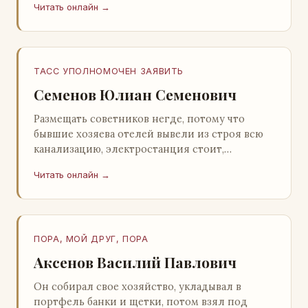
Читать онлайн →
Натанович. – Что ж, …
ТАСС УПОЛНОМОЧЕН ЗАЯВИТЬ
Семенов Юлиан Семенович
Размещать советников негде, потому что
бывшие хозяева отелей вывели из строя всю
канализацию, электростанция стоит,
бензохранилища пусты.Посол СССР в Нагонии
Читать онлайн →
А. Алешин». …
ПОРА, МОЙ ДРУГ, ПОРА
Аксенов Василий Павлович
Он собирал свое хозяйство, укладывал в
портфель банки и щетки, потом взял под