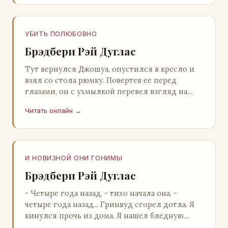
УБИТЬ ПОЛЮБОВНО
Брэдбери Рэй Дуглас
Тут вернулся Джошуа, опустился в кресло и
взял со стола рюмку. Повертев ее перед
глазами, он с ухмылкой перевел взгляд на
жену: - Шалишь! - Ты о чем? - с невинным
Читать онлайн →
видом с…
И НОВИЗНОЙ ОНИ ГОНИМЫ
Брэдбери Рэй Дуглас
- Четыре года назад, - тихо начала она, -
четыре года назад... Гринвуд сгорел дотла. Я
кинулся прочь из дома. Я нашел бледную
Нору у двери. - Что? - вскрикнул я. - Сгорел…