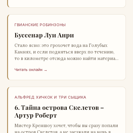
ГВИАНСКИЕ РОБИНЗОНЫ
Буссенар Луи Анри
Стало ясно: это грохочет вода на Голубых
Камнях, и если подняться вверх по течению,
то в километре отсюда можно найти материал
для плота.Производя не более шуму, чем
Читать онлайн →
крас…
АЛЬФРЕД ХИЧКОК И ТРИ СЫЩИКА
6. Тайна острова Скелетов –
Артур Роберт
Мистер Креншоу хочет, чтобы вы сразу попали
на остров Скелетов, а не заезжали на ночь в