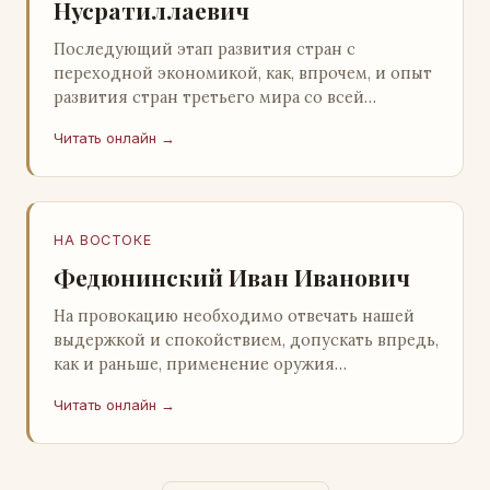
Нусратиллаевич
Последующий этап развития стран с
переходной экономикой, как, впрочем, и опыт
развития стран третьего мира со всей
очевидностью продемонстрировал
Читать онлайн →
ошибочность такого предс…
НА ВОСТОКЕ
Федюнинский Иван Иванович
На провокацию необходимо отвечать нашей
выдержкой и спокойствием, допускать впредь,
как и раньше, применение оружия
исключительно только в целях собственной
Читать онлайн →
самообороны о…