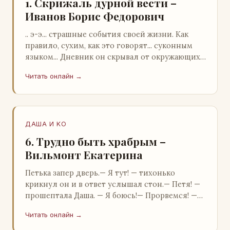
1. Скрижаль дурной вести –
Иванов Борис Федорович
.. э-э... страшные события своей жизни. Как
правило, сухим, как это говорят... суконным
языком... Дневник он скрывал от окружающих.
Тщательно прятал. Скорее всего, даже с…
Читать онлайн →
ДАША И KO
6. Трудно быть храбрым –
Вильмонт Екатерина
Петька запер дверь.— Я тут! — тихонько
крикнул он и в ответ услышал стон.— Петя! —
прошептала Даша. — Я боюсь!— Прорвемся! —
буркнул Петька и распахнул дверь в комнату.—
Читать онлайн →
…