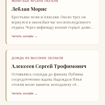
ЖЕНИТЬБА АРСЕНА ЛЮПЕНА
Леблан Морис
Крестьяне пели и плясали. Около трех он
вернулся в замок.Был час послеполуденного
отдыха. Через анфиладу комнат герцог дошел
до кордегардии, но вдруг замер на пороге и
Читать онлайн →
во…
ДОЖДЬ ИЗ ВЫСОКИХ ОБЛАКОВ
Алексеев Сергей Трофимович
Оставались секунды до финала. Публика
сосредоточенно ждала. Надежда и Илья
стояли возле канатов, неподалеку от
сидящего «Будды», и ничем не выделялись из
Читать онлайн →
прочей публики, …