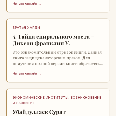
Читать онлайн →
БРАТЬЯ ХАРДИ
5. Тайна спирального моста –
Диксон Франклин У.
Это ознакомительный отрывок книги. Данная
книга защищена авторским правом. Для
получения полной версии книги обратитесь к
нашему партнеру - распространителю
Читать онлайн →
легального ко…
ЭКОНОМИЧЕСКИЕ ИНСТИТУТЫ: ВОЗНИКНОВЕНИЕ
И РАЗВИТИЕ
Убайдуллаев Сурат