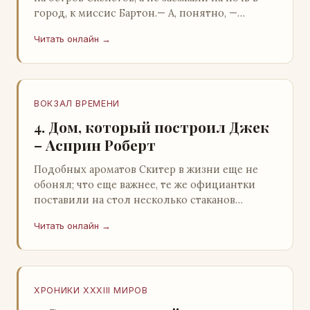
город, к миссис Бартон.— А, понятно, —
растерянно пробормотал Пит.Услыхав
Читать онлайн →
«кризис»…
ВОКЗАЛ ВРЕМЕНИ
4. Дом, который построил Джек
– Асприн Роберт
Подобных ароматов Скитер в жизни еще не
обонял; что еще важнее, те же официантки
поставили на стол несколько стаканов
жидкого средства для снятия стрессов.
Читать онлайн →
Скитер опрокин…
ХРОНИКИ XXXIII МИРОВ