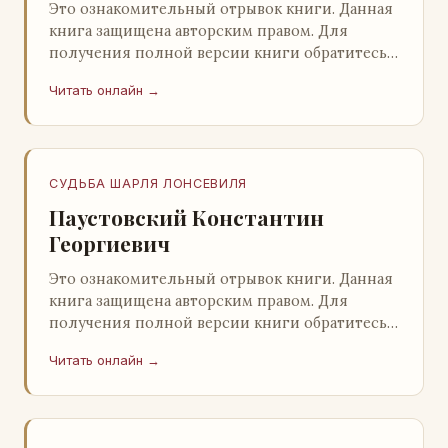
Это ознакомительный отрывок книги. Данная
книга защищена авторским правом. Для
получения полной версии книги обратитесь к
нашему партнеру - распространителю
Читать онлайн →
легального ко…
СУДЬБА ШАРЛЯ ЛОНСЕВИЛЯ
Паустовский Константин
Георгиевич
Это ознакомительный отрывок книги. Данная
книга защищена авторским правом. Для
получения полной версии книги обратитесь к
нашему партнеру - распространителю
Читать онлайн →
легального ко…