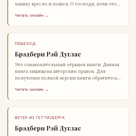
мышку кресло и пошел. О господи, ночи этой
не было конца! Глава 2 Причины, которые
Читать онлайн →
заставлял…
ПЕШЕХОД
Брэдбери Рэй Дуглас
Это ознакомительный отрывок книги. Данная
книга защищена авторским правом. Для
получения полной версии книги обратитесь к
нашему партнеру - распространителю
Читать онлайн →
легального ко…
ВЕТЕР ИЗ ГЕТТИСБЕРГА
Брэдбери Рэй Дуглас