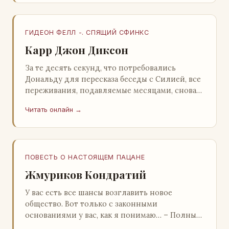
ГИДЕОН ФЕЛЛ -. СПЯЩИЙ СФИНКС
Карр Джон Диксон
За те десять секунд, что потребовались
Дональду для пересказа беседы с Силией, все
переживания, подавляемые месяцами, снова
захлестнули его. Среди зеленого сумрака,
Читать онлайн →
среди…
ПОВЕСТЬ О НАСТОЯЩЕМ ПАЦАНЕ
Жмуриков Кондратий
У вас есть все шансы возглавить новое
общество. Вот только с законными
основаниями у вас, как я понимаю… – Полный
голяк, – утвердительно кивнул Вован