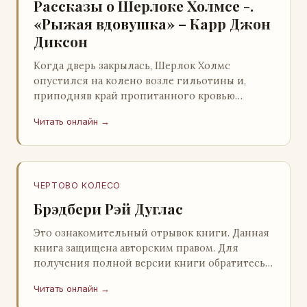
Рассказы о Шерлоке Холмсе -.
«Рыжая вдовушка» – Карр Джон
Диксон
Когда дверь закрылась, Шерлок Холмс
опустился на колено возле гильотины и,
приподняв край пропитанного кровью
покрывала, взглянул на тот кошмар, который
Читать онлайн →
скрывался под ним…
ЧЕРТОВО КОЛЕСО
Брэдбери Рэй Дуглас
Это ознакомительный отрывок книги. Данная
книга защищена авторским правом. Для
получения полной версии книги обратитесь к
нашему партнеру - распространителю
Читать онлайн →
легального ко…