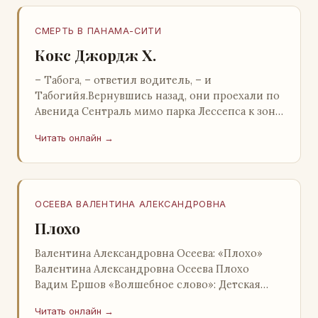
СМЕРТЬ В ПАНАМА-СИТИ
Кокс Джордж Х.
– Табога, – ответил водитель, – и
Табогийя.Вернувшись назад, они проехали по
Авенида Сентраль мимо парка Лессепса к зоне
Панамского канала. Водитель показал Расселу
Читать онлайн →
отель…
ОСЕЕВА ВАЛЕНТИНА АЛЕКСАНДРОВНА
Плохо
Валентина Александровна Осеева: «Плохо»
Валентина Александровна Осеева Плохо
Вадим Ершов «Волшебное слово»: Детская
литература; Москва; 1977 Валентина
Читать онлайн →
Александровна ОСЕЕВ…