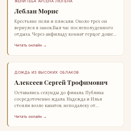
ЖЕНИТЬБА АРСЕНА ЛЮПЕНА
Леблан Морис
Крестьяне пели и плясали. Около трех он
вернулся в замок.Был час послеполуденного
отдыха. Через анфиладу комнат герцог дошел
до кордегардии, но вдруг замер на пороге и
Читать онлайн →
во…
ДОЖДЬ ИЗ ВЫСОКИХ ОБЛАКОВ
Алексеев Сергей Трофимович
Оставались секунды до финала. Публика
сосредоточенно ждала. Надежда и Илья
стояли возле канатов, неподалеку от
сидящего «Будды», и ничем не выделялись из
Читать онлайн →
прочей публики, …