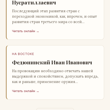
Нусратиллаевич
Последующий этап развития стран с
переходной экономикой, как, впрочем, и опыт
развития стран третьего мира со всей
очевидностью продемонстрировал
Читать онлайн →
ошибочность такого предс…
НА ВОСТОКЕ
Федюнинский Иван Иванович
На провокацию необходимо отвечать нашей
выдержкой и спокойствием, допускать впредь,
как и раньше, применение оружия
исключительно только в целях собственной
Читать онлайн →
самообороны о…