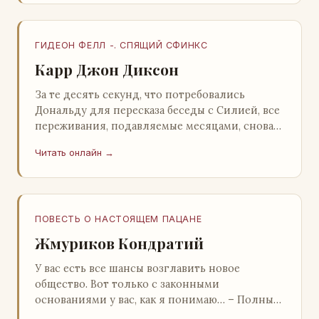
ГИДЕОН ФЕЛЛ -. СПЯЩИЙ СФИНКС
Карр Джон Диксон
За те десять секунд, что потребовались
Дональду для пересказа беседы с Силией, все
переживания, подавляемые месяцами, снова
захлестнули его. Среди зеленого сумрака,
Читать онлайн →
среди…
ПОВЕСТЬ О НАСТОЯЩЕМ ПАЦАНЕ
Жмуриков Кондратий
У вас есть все шансы возглавить новое
общество. Вот только с законными
основаниями у вас, как я понимаю… – Полный
голяк, – утвердительно кивнул Вован