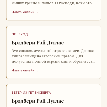
мышку кресло и пошел. О господи, ночи этой
не было конца! Глава 2 Причины, которые
Читать онлайн →
заставлял…
ПЕШЕХОД
Брэдбери Рэй Дуглас
Это ознакомительный отрывок книги. Данная
книга защищена авторским правом. Для
получения полной версии книги обратитесь к
нашему партнеру - распространителю
Читать онлайн →
легального ко…
ВЕТЕР ИЗ ГЕТТИСБЕРГА
Брэдбери Рэй Дуглас