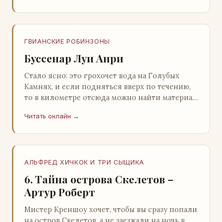
ГВИАНСКИЕ РОБИНЗОНЫ
Буссенар Луи Анри
Стало ясно: это грохочет вода на Голубых
Камнях, и если подняться вверх по течению,
то в километре отсюда можно найти материал
для плота.Производя не более шуму, чем
Читать онлайн →
крас…
АЛЬФРЕД ХИЧКОК И ТРИ СЫЩИКА
6. Тайна острова Скелетов –
Артур Роберт
Мистер Креншоу хочет, чтобы вы сразу попали
на остров Скелетов, а не заезжали на ночь в