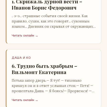
1. Скрижаль дурной вести –
Иванов Борис Федорович
.. э-э... страшные события своей жизни. Как
правило, сухим, как это говорят... суконным
языком... Дневник он скрывал от окружающих.
Тщательно прятал. Скорее всего, даже с…
Читать онлайн →
ДАША И KO
6. Трудно быть храбрым –
Вильмонт Екатерина
Петька запер дверь.— Я тут! — тихонько
крикнул он и в ответ услышал стон.— Петя! —
прошептала Даша. — Я боюсь!— Прорвемся! —
буркнул Петька и распахнул дверь в комнату.—
Читать онлайн →
…