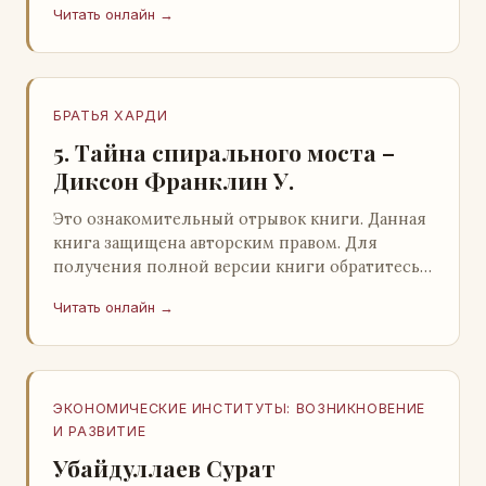
Читать онлайн →
БРАТЬЯ ХАРДИ
5. Тайна спирального моста –
Диксон Франклин У.
Это ознакомительный отрывок книги. Данная
книга защищена авторским правом. Для
получения полной версии книги обратитесь к
нашему партнеру - распространителю
Читать онлайн →
легального ко…
ЭКОНОМИЧЕСКИЕ ИНСТИТУТЫ: ВОЗНИКНОВЕНИЕ
И РАЗВИТИЕ
Убайдуллаев Сурат