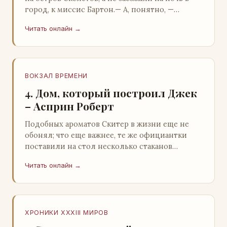
город, к миссис Бартон.— А, понятно, —
растерянно пробормотал Пит.Услыхав
Читать онлайн →
«кризис»…
ВОКЗАЛ ВРЕМЕНИ
4. Дом, который построил Джек
– Асприн Роберт
Подобных ароматов Скитер в жизни еще не
обонял; что еще важнее, те же официантки
поставили на стол несколько стаканов
жидкого средства для снятия стрессов.
Читать онлайн →
Скитер опрокин…
ХРОНИКИ XXXIII МИРОВ