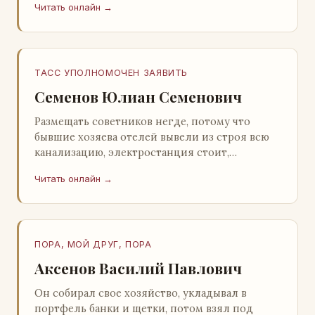
Читать онлайн →
Натанович. – Что ж, …
ТАСС УПОЛНОМОЧЕН ЗАЯВИТЬ
Семенов Юлиан Семенович
Размещать советников негде, потому что
бывшие хозяева отелей вывели из строя всю
канализацию, электростанция стоит,
бензохранилища пусты.Посол СССР в Нагонии
Читать онлайн →
А. Алешин». …
ПОРА, МОЙ ДРУГ, ПОРА
Аксенов Василий Павлович
Он собирал свое хозяйство, укладывал в
портфель банки и щетки, потом взял под