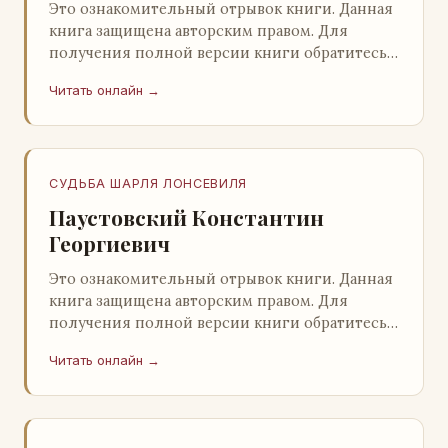
Это ознакомительный отрывок книги. Данная
книга защищена авторским правом. Для
получения полной версии книги обратитесь к
нашему партнеру - распространителю
Читать онлайн →
легального ко…
СУДЬБА ШАРЛЯ ЛОНСЕВИЛЯ
Паустовский Константин
Георгиевич
Это ознакомительный отрывок книги. Данная
книга защищена авторским правом. Для
получения полной версии книги обратитесь к
нашему партнеру - распространителю
Читать онлайн →
легального ко…