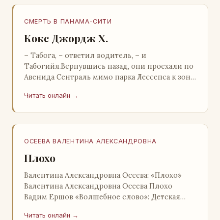
СМЕРТЬ В ПАНАМА-СИТИ
Кокс Джордж Х.
– Табога, – ответил водитель, – и
Табогийя.Вернувшись назад, они проехали по
Авенида Сентраль мимо парка Лессепса к зоне
Панамского канала. Водитель показал Расселу
Читать онлайн →
отель…
ОСЕЕВА ВАЛЕНТИНА АЛЕКСАНДРОВНА
Плохо
Валентина Александровна Осеева: «Плохо»
Валентина Александровна Осеева Плохо
Вадим Ершов «Волшебное слово»: Детская
литература; Москва; 1977 Валентина
Читать онлайн →
Александровна ОСЕЕВ…