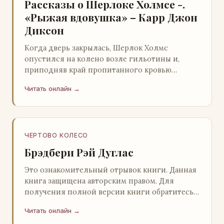
Рассказы о Шерлоке Холмсе -.
«Рыжая вдовушка» – Карр Джон
Диксон
Когда дверь закрылась, Шерлок Холмс
опустился на колено возле гильотины и,
приподняв край пропитанного кровью
покрывала, взглянул на тот кошмар, который
Читать онлайн →
скрывался под ним…
ЧЕРТОВО КОЛЕСО
Брэдбери Рэй Дуглас
Это ознакомительный отрывок книги. Данная
книга защищена авторским правом. Для
получения полной версии книги обратитесь к
нашему партнеру - распространителю
Читать онлайн →
легального ко…