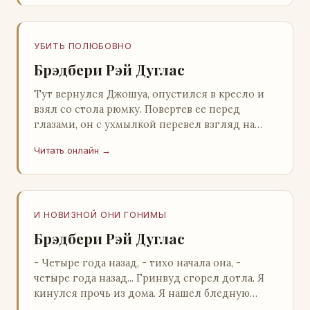
УБИТЬ ПОЛЮБОВНО
Брэдбери Рэй Дуглас
Тут вернулся Джошуа, опустился в кресло и
взял со стола рюмку. Повертев ее перед
глазами, он с ухмылкой перевел взгляд на
жену: - Шалишь! - Ты о чем? - с невинным
Читать онлайн →
видом с…
И НОВИЗНОЙ ОНИ ГОНИМЫ
Брэдбери Рэй Дуглас
- Четыре года назад, - тихо начала она, -
четыре года назад... Гринвуд сгорел дотла. Я
кинулся прочь из дома. Я нашел бледную
Нору у двери. - Что? - вскрикнул я. - Сгорел…