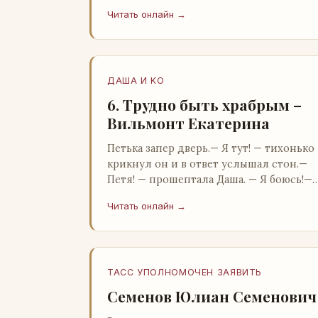
Бартон.— А, понятно, — растерянно
Читать онлайн →
пробормотал Пит.Услыхав «кризис»…
ДАША И KO
6. Трудно быть храбрым –
Вильмонт Екатерина
Петька запер дверь.— Я тут! — тихонько
крикнул он и в ответ услышал стон.—
Петя! — прошептала Даша. — Я боюсь!—
Прорвемся! — буркнул Петька и
Читать онлайн →
распахнул дверь в комнату.— …
ТАСС УПОЛНОМОЧЕН ЗАЯВИТЬ
Семенов Юлиан Семенович