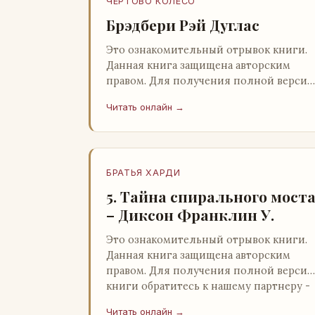
ЧЕРТОВО КОЛЕСО
Брэдбери Рэй Дуглас
Это ознакомительный отрывок книги.
Данная книга защищена авторским
правом. Для получения полной версии
книги обратитесь к нашему партнеру -
Читать онлайн →
распространителю легального ко…
БРАТЬЯ ХАРДИ
5. Тайна спирального мост
– Диксон Франклин У.
Это ознакомительный отрывок книги.
Данная книга защищена авторским
правом. Для получения полной версии
книги обратитесь к нашему партнеру -
распространителю легального ко…
Читать онлайн →