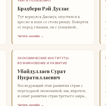
УБИТЬ ПОЛЮБОВНО
Брэдбери Рэй Дуглас
Тут вернулся Джошуа, опустился в
кресло и взял со стола рюмку. Повертев
ее перед глазами, он с ухмылкой
перевел взгляд на жену: - Шалишь! - Ты
Читать онлайн →
о чем? - с невинным видом с…
ЭКОНОМИЧЕСКИЕ ИНСТИТУТЫ:
ВОЗНИКНОВЕНИЕ И РАЗВИТИЕ
а
Убайдуллаев Сурат
Нусратиллаевич
Последующий этап развития стран с
переходной экономикой, как, впрочем,
и опыт развития стран третьего мира
со всей очевидностью
Читать онлайн →