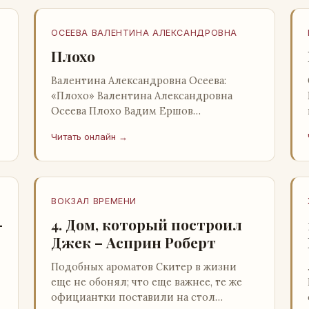
ОСЕЕВА ВАЛЕНТИНА АЛЕКСАНДРОВНА
Плохо
Валентина Александровна Осеева:
«Плохо» Валентина Александровна
Осеева Плохо Вадим Ершов
«Волшебное слово»: Детская
Читать онлайн →
литература; Москва; 1977 Валентина
Александровна ОСЕЕВ…
ВОКЗАЛ ВРЕМЕНИ
–
4. Дом, который построил
Джек – Асприн Роберт
Подобных ароматов Скитер в жизни
еще не обонял; что еще важнее, те же
официантки поставили на стол