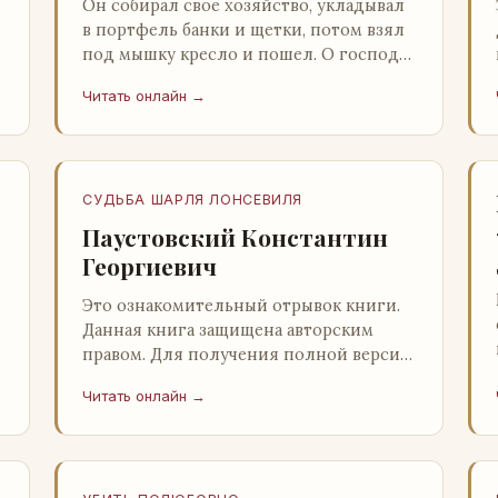
Он собирал свое хозяйство, укладывал
в портфель банки и щетки, потом взял
под мышку кресло и пошел. О господи,
ночи этой не было конца! Глава 2
Читать онлайн →
Причины, которые заставлял…
СУДЬБА ШАРЛЯ ЛОНСЕВИЛЯ
Паустовский Константин
Георгиевич
Это ознакомительный отрывок книги.
Данная книга защищена авторским
правом. Для получения полной версии
книги обратитесь к нашему партнеру -
Читать онлайн →
распространителю легального ко…