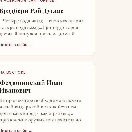
И НОВИЗНОЙ ОНИ ГОНИМЫ
Брэдбери Рэй Дуглас
- Четыре года назад, - тихо начала она, -
четыре года назад... Гринвуд сгорел
дотла. Я кинулся прочь из дома. Я
нашел бледную Нору у двери. - Что? -
Читать онлайн →
вскрикнул я. - Сгорел…
НА ВОСТОКЕ
Федюнинский Иван
Иванович
На провокацию необходимо отвечать
нашей выдержкой и спокойствием,
допускать впредь, как и раньше,
применение оружия исключительно
только в целях собственной
Читать онлайн →