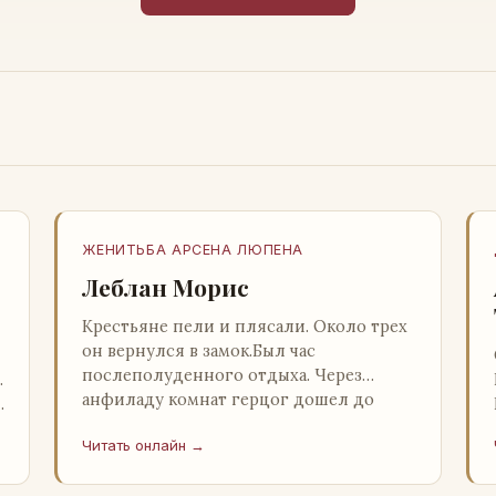
ЖЕНИТЬБА АРСЕНА ЛЮПЕНА
Леблан Морис
Крестьяне пели и плясали. Около трех
он вернулся в замок.Был час
послеполуденного отдыха. Через
…
анфиладу комнат герцог дошел до
й
кордегардии, но вдруг замер на пороге
Читать онлайн →
и во…