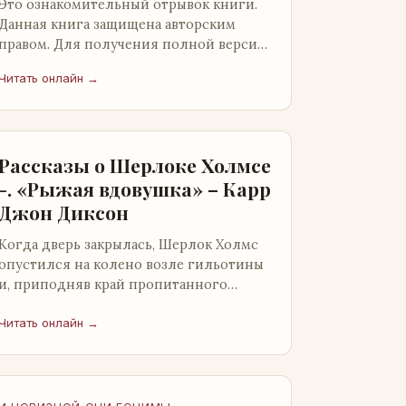
Это ознакомительный отрывок книги.
Данная книга защищена авторским
правом. Для получения полной версии
книги обратитесь к нашему партнеру -
Читать онлайн →
распространителю легального ко…
Рассказы о Шерлоке Холмсе
-. «Рыжая вдовушка» – Карр
Джон Диксон
Когда дверь закрылась, Шерлок Холмс
опустился на колено возле гильотины
и, приподняв край пропитанного
кровью покрывала, взглянул на тот
кошмар, который скрывался под ним…
Читать онлайн →