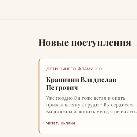
Новые поступления
ДЕТИ СИНЕГО ФЛАМИНГО
Крапивин Владислав
Петрович
Уже поздно.Он тоже встал и опять
прижал шляпу к груди.– Вы сердитесь
Вы должны извинить меня, я не из это
страны и невольно могу нарушить
Читать онлайн →
какие-то обычаи. Но прошу: выс…