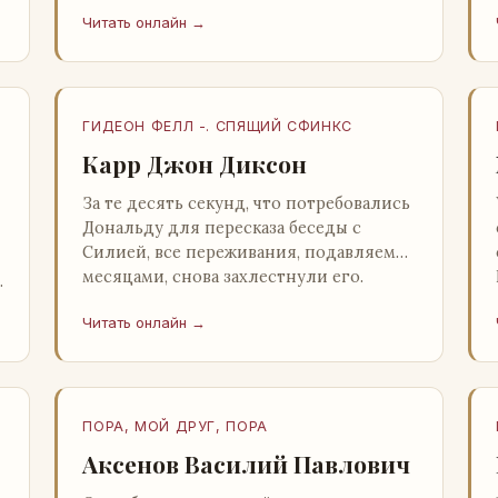
несколько стаканов жидкого средства
Читать онлайн →
для снятия стрессов. Скитер опрокин…
ГИДЕОН ФЕЛЛ -. СПЯЩИЙ СФИНКС
Карр Джон Диксон
За те десять секунд, что потребовались
Дональду для пересказа беседы с
Силией, все переживания, подавляемые
месяцами, снова захлестнули его.
Среди зеленого сумрака, среди…
Читать онлайн →
ПОРА, МОЙ ДРУГ, ПОРА
Аксенов Василий Павлович