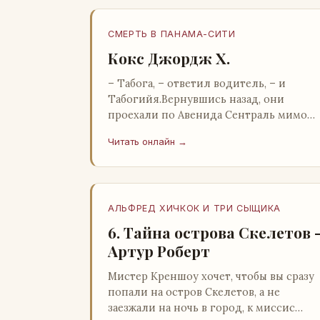
СМЕРТЬ В ПАНАМА-СИТИ
Кокс Джордж Х.
– Табога, – ответил водитель, – и
Табогийя.Вернувшись назад, они
проехали по Авенида Сентраль мимо
парка Лессепса к зоне Панамского
Читать онлайн →
канала. Водитель показал Расселу
отель…
АЛЬФРЕД ХИЧКОК И ТРИ СЫЩИКА
6. Тайна острова Скелетов 
Артур Роберт
Мистер Креншоу хочет, чтобы вы сразу
попали на остров Скелетов, а не
заезжали на ночь в город, к миссис