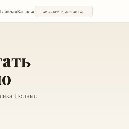
Главная
Каталог
тать
но
ссика. Полные