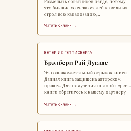
Размещать советников негде, потому
что бывшие хозяева отелей вывели из
строя всю канализацию,
электростанция стоит,
Читать онлайн →
бензохранилища пусты.Посол СССР в
Нагонии А. Алешин». …
ВЕТЕР ИЗ ГЕТТИСБЕРГА
Брэдбери Рэй Дуглас
Это ознакомительный отрывок книги.
Данная книга защищена авторским
правом. Для получения полной версии
книги обратитесь к нашему партнеру -
распространителю легального ко…
Читать онлайн →