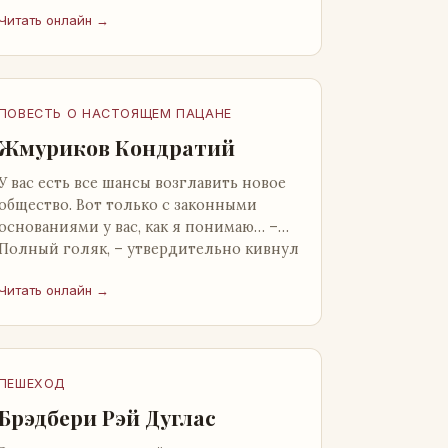
от окружающих. Тщательно прятал.
Читать онлайн →
Скорее всего, даже с…
ПОВЕСТЬ О НАСТОЯЩЕМ ПАЦАНЕ
Жмуриков Кондратий
У вас есть все шансы возглавить новое
общество. Вот только с законными
основаниями у вас, как я понимаю… –
Полный голяк, – утвердительно кивнул
Вован Натанович. – Что ж, …
Читать онлайн →
ПЕШЕХОД
Брэдбери Рэй Дуглас