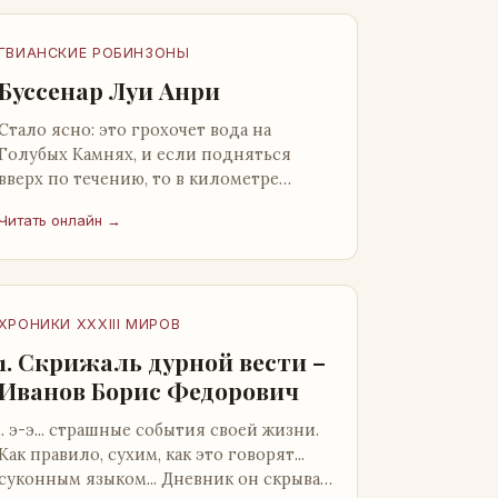
ГВИАНСКИЕ РОБИНЗОНЫ
Буссенар Луи Анри
Стало ясно: это грохочет вода на
Голубых Камнях, и если подняться
вверх по течению, то в километре
отсюда можно найти материал для
Читать онлайн →
плота.Производя не более шуму, чем
крас…
ХРОНИКИ XXXIII МИРОВ
1. Скрижаль дурной вести –
Иванов Борис Федорович
.. э-э... страшные события своей жизни.
Как правило, сухим, как это говорят...
суконным языком... Дневник он скрывал