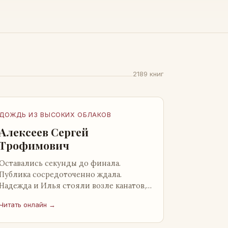
2189 книг
ДОЖДЬ ИЗ ВЫСОКИХ ОБЛАКОВ
Алексеев Сергей
Трофимович
Оставались секунды до финала.
Публика сосредоточенно ждала.
Надежда и Илья стояли возле канатов,
неподалеку от сидящего «Будды», и
Читать онлайн →
ничем не выделялись из прочей
публики, …