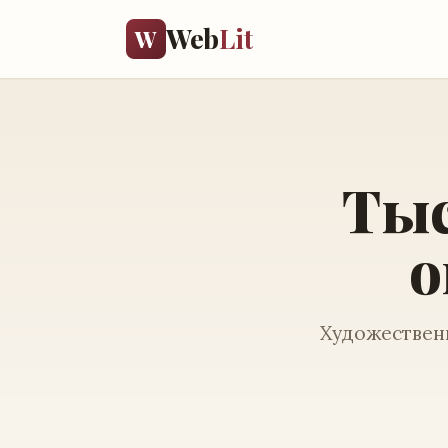
Web
Lit
W
Тыс
о
Художественн