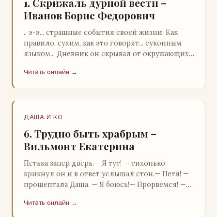
1. Скрижаль дурной вести –
Иванов Борис Федорович
.. э-э... страшные события своей жизни. Как
правило, сухим, как это говорят... суконным
языком... Дневник он скрывал от окружающих.
Тщательно прятал. Скорее всего, даже с…
Читать онлайн →
ДАША И KO
6. Трудно быть храбрым –
Вильмонт Екатерина
Петька запер дверь.— Я тут! — тихонько
крикнул он и в ответ услышал стон.— Петя! —
прошептала Даша. — Я боюсь!— Прорвемся! —
буркнул Петька и распахнул дверь в комнату.—
Читать онлайн →
…