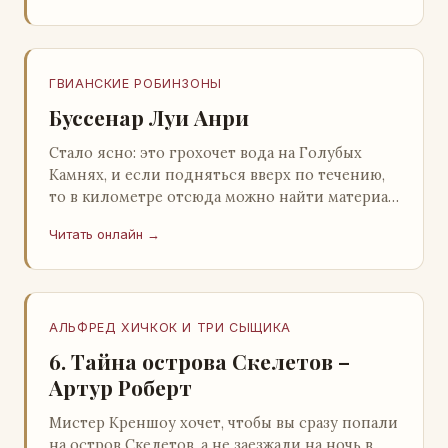
ГВИАНСКИЕ РОБИНЗОНЫ
Буссенар Луи Анри
Стало ясно: это грохочет вода на Голубых
Камнях, и если подняться вверх по течению,
то в километре отсюда можно найти материал
для плота.Производя не более шуму, чем
Читать онлайн →
крас…
АЛЬФРЕД ХИЧКОК И ТРИ СЫЩИКА
6. Тайна острова Скелетов –
Артур Роберт
Мистер Креншоу хочет, чтобы вы сразу попали
на остров Скелетов, а не заезжали на ночь в