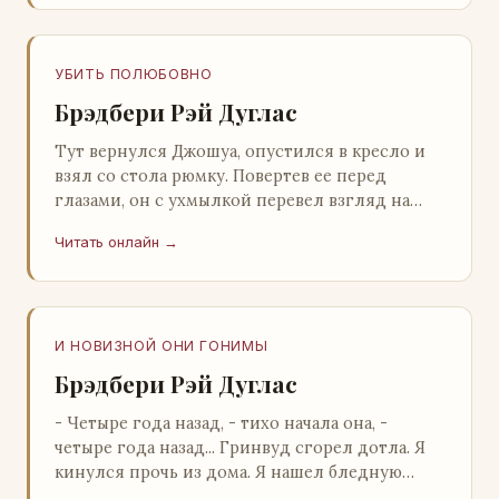
УБИТЬ ПОЛЮБОВНО
Брэдбери Рэй Дуглас
Тут вернулся Джошуа, опустился в кресло и
взял со стола рюмку. Повертев ее перед
глазами, он с ухмылкой перевел взгляд на
жену: - Шалишь! - Ты о чем? - с невинным
Читать онлайн →
видом с…
И НОВИЗНОЙ ОНИ ГОНИМЫ
Брэдбери Рэй Дуглас
- Четыре года назад, - тихо начала она, -
четыре года назад... Гринвуд сгорел дотла. Я
кинулся прочь из дома. Я нашел бледную
Нору у двери. - Что? - вскрикнул я. - Сгорел…