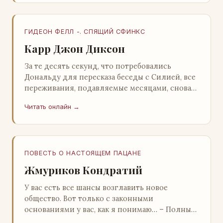
ГИДЕОН ФЕЛЛ -. СПЯЩИЙ СФИНКС
Карр Джон Диксон
За те десять секунд, что потребовались
Дональду для пересказа беседы с Силией, все
переживания, подавляемые месяцами, снова
захлестнули его. Среди зеленого сумрака,
Читать онлайн →
среди…
ПОВЕСТЬ О НАСТОЯЩЕМ ПАЦАНЕ
Жмуриков Кондратий
У вас есть все шансы возглавить новое
общество. Вот только с законными
основаниями у вас, как я понимаю… – Полный
голяк, – утвердительно кивнул Вован