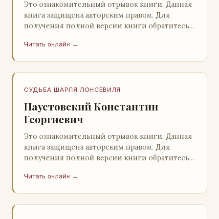
Это ознакомительный отрывок книги. Данная
книга защищена авторским правом. Для
получения полной версии книги обратитесь к
нашему партнеру - распространителю
Читать онлайн →
легального ко…
СУДЬБА ШАРЛЯ ЛОНСЕВИЛЯ
Паустовский Константин
Георгиевич
Это ознакомительный отрывок книги. Данная
книга защищена авторским правом. Для
получения полной версии книги обратитесь к
нашему партнеру - распространителю
Читать онлайн →
легального ко…