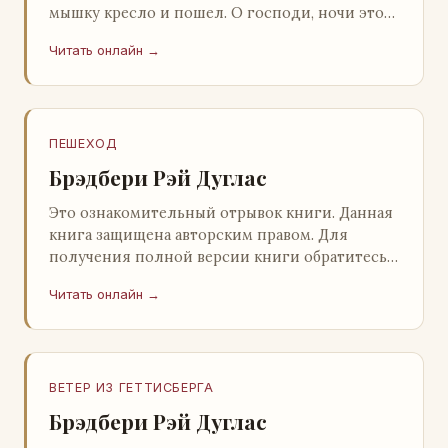
мышку кресло и пошел. О господи, ночи этой
не было конца! Глава 2 Причины, которые
Читать онлайн →
заставлял…
ПЕШЕХОД
Брэдбери Рэй Дуглас
Это ознакомительный отрывок книги. Данная
книга защищена авторским правом. Для
получения полной версии книги обратитесь к
нашему партнеру - распространителю
Читать онлайн →
легального ко…
ВЕТЕР ИЗ ГЕТТИСБЕРГА
Брэдбери Рэй Дуглас