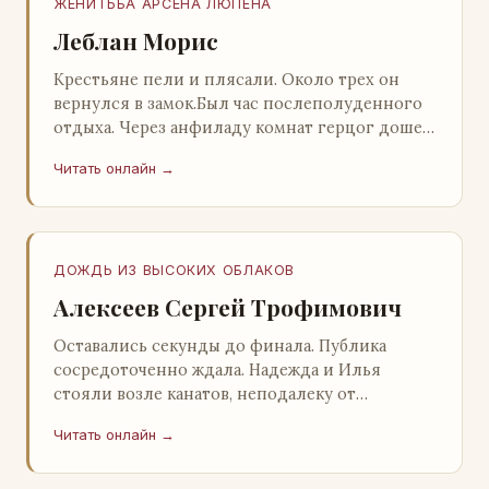
ЖЕНИТЬБА АРСЕНА ЛЮПЕНА
Леблан Морис
Крестьяне пели и плясали. Около трех он
вернулся в замок.Был час послеполуденного
отдыха. Через анфиладу комнат герцог дошел
до кордегардии, но вдруг замер на пороге и
Читать онлайн →
во…
ДОЖДЬ ИЗ ВЫСОКИХ ОБЛАКОВ
Алексеев Сергей Трофимович
Оставались секунды до финала. Публика
сосредоточенно ждала. Надежда и Илья
стояли возле канатов, неподалеку от
сидящего «Будды», и ничем не выделялись из
Читать онлайн →
прочей публики, …