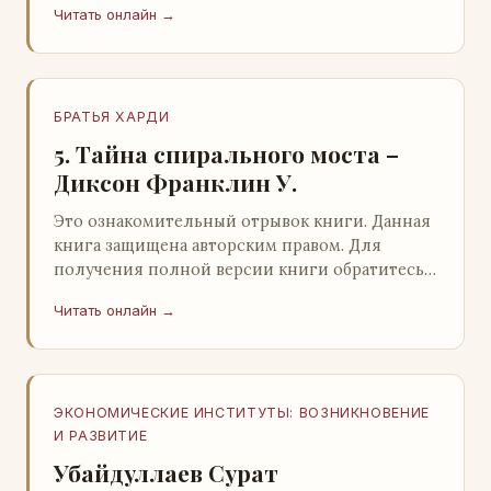
Читать онлайн →
БРАТЬЯ ХАРДИ
5. Тайна спирального моста –
Диксон Франклин У.
Это ознакомительный отрывок книги. Данная
книга защищена авторским правом. Для
получения полной версии книги обратитесь к
нашему партнеру - распространителю
Читать онлайн →
легального ко…
ЭКОНОМИЧЕСКИЕ ИНСТИТУТЫ: ВОЗНИКНОВЕНИЕ
И РАЗВИТИЕ
Убайдуллаев Сурат