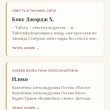
СМЕРТЬ В ПАНАМА-СИТИ
Кокс Джордж Х.
– Табога, – ответил водитель, – и
Табогийя.Вернувшись назад, они проехали по
Авенида Сентраль мимо парка Лессепса к зоне
Панамского канала. Водитель показал Расселу
Читать онлайн →
отель…
ОСЕЕВА ВАЛЕНТИНА АЛЕКСАНДРОВНА
Плохо
Валентина Александровна Осеева: «Плохо»
Валентина Александровна Осеева Плохо
Вадим Ершов «Волшебное слово»: Детская
литература; Москва; 1977 Валентина
Читать онлайн →
Александровна ОСЕЕВ…