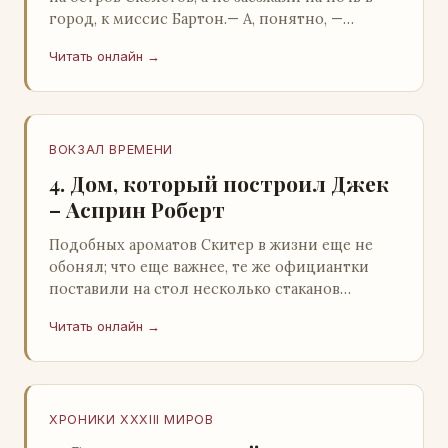
город, к миссис Бартон.— А, понятно, —
растерянно пробормотал Пит.Услыхав
Читать онлайн →
«кризис»…
ВОКЗАЛ ВРЕМЕНИ
4. Дом, который построил Джек
– Асприн Роберт
Подобных ароматов Скитер в жизни еще не
обонял; что еще важнее, те же официантки
поставили на стол несколько стаканов
жидкого средства для снятия стрессов.
Читать онлайн →
Скитер опрокин…
ХРОНИКИ XXXIII МИРОВ