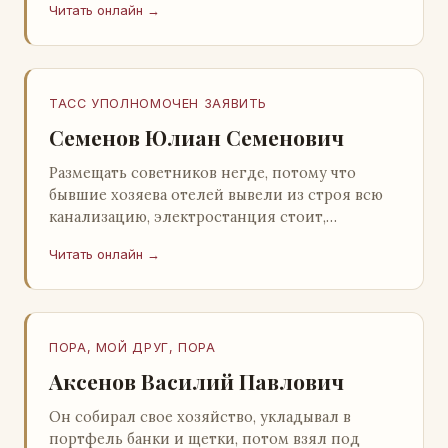
Читать онлайн →
Натанович. – Что ж, …
ТАСС УПОЛНОМОЧЕН ЗАЯВИТЬ
Семенов Юлиан Семенович
Размещать советников негде, потому что
бывшие хозяева отелей вывели из строя всю
канализацию, электростанция стоит,
бензохранилища пусты.Посол СССР в Нагонии
Читать онлайн →
А. Алешин». …
ПОРА, МОЙ ДРУГ, ПОРА
Аксенов Василий Павлович
Он собирал свое хозяйство, укладывал в
портфель банки и щетки, потом взял под