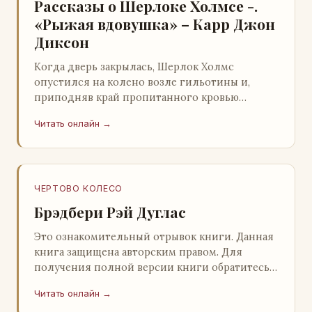
Рассказы о Шерлоке Холмсе -.
«Рыжая вдовушка» – Карр Джон
Диксон
Когда дверь закрылась, Шерлок Холмс
опустился на колено возле гильотины и,
приподняв край пропитанного кровью
покрывала, взглянул на тот кошмар, который
Читать онлайн →
скрывался под ним…
ЧЕРТОВО КОЛЕСО
Брэдбери Рэй Дуглас
Это ознакомительный отрывок книги. Данная
книга защищена авторским правом. Для
получения полной версии книги обратитесь к
нашему партнеру - распространителю
Читать онлайн →
легального ко…