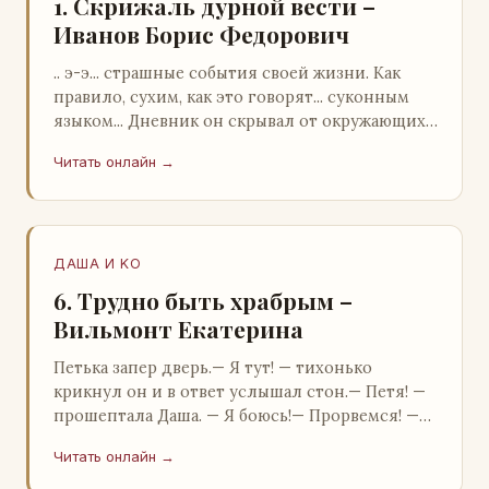
1. Скрижаль дурной вести –
Иванов Борис Федорович
.. э-э... страшные события своей жизни. Как
правило, сухим, как это говорят... суконным
языком... Дневник он скрывал от окружающих.
Тщательно прятал. Скорее всего, даже с…
Читать онлайн →
ДАША И KO
6. Трудно быть храбрым –
Вильмонт Екатерина
Петька запер дверь.— Я тут! — тихонько
крикнул он и в ответ услышал стон.— Петя! —
прошептала Даша. — Я боюсь!— Прорвемся! —
буркнул Петька и распахнул дверь в комнату.—
Читать онлайн →
…