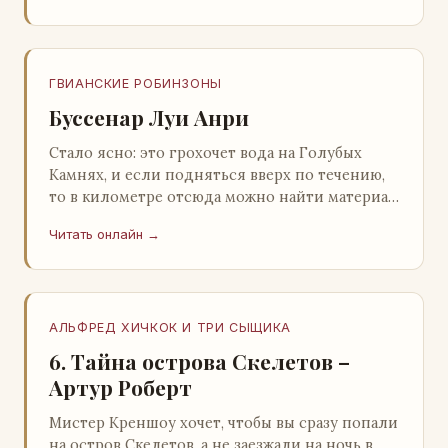
ГВИАНСКИЕ РОБИНЗОНЫ
Буссенар Луи Анри
Стало ясно: это грохочет вода на Голубых
Камнях, и если подняться вверх по течению,
то в километре отсюда можно найти материал
для плота.Производя не более шуму, чем
Читать онлайн →
крас…
АЛЬФРЕД ХИЧКОК И ТРИ СЫЩИКА
6. Тайна острова Скелетов –
Артур Роберт
Мистер Креншоу хочет, чтобы вы сразу попали
на остров Скелетов, а не заезжали на ночь в