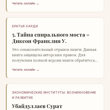
Читать онлайн →
БРАТЬЯ ХАРДИ
5. Тайна спирального моста –
Диксон Франклин У.
Это ознакомительный отрывок книги. Данная
книга защищена авторским правом. Для
получения полной версии книги обратитесь к
нашему партнеру - распространителю
Читать онлайн →
легального ко…
ЭКОНОМИЧЕСКИЕ ИНСТИТУТЫ: ВОЗНИКНОВЕНИЕ
И РАЗВИТИЕ
Убайдуллаев Сурат