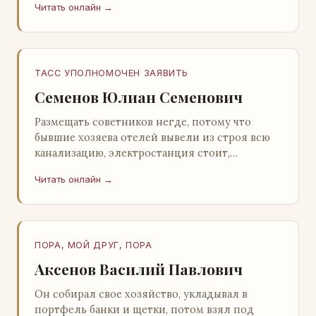
Читать онлайн →
Натанович. – Что ж, …
ТАСС УПОЛНОМОЧЕН ЗАЯВИТЬ
Семенов Юлиан Семенович
Размещать советников негде, потому что
бывшие хозяева отелей вывели из строя всю
канализацию, электростанция стоит,
бензохранилища пусты.Посол СССР в Нагонии
Читать онлайн →
А. Алешин». …
ПОРА, МОЙ ДРУГ, ПОРА
Аксенов Василий Павлович
Он собирал свое хозяйство, укладывал в
портфель банки и щетки, потом взял под