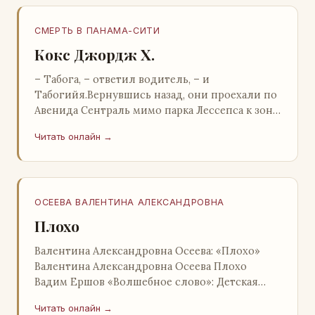
СМЕРТЬ В ПАНАМА-СИТИ
Кокс Джордж Х.
– Табога, – ответил водитель, – и
Табогийя.Вернувшись назад, они проехали по
Авенида Сентраль мимо парка Лессепса к зоне
Панамского канала. Водитель показал Расселу
Читать онлайн →
отель…
ОСЕЕВА ВАЛЕНТИНА АЛЕКСАНДРОВНА
Плохо
Валентина Александровна Осеева: «Плохо»
Валентина Александровна Осеева Плохо
Вадим Ершов «Волшебное слово»: Детская
литература; Москва; 1977 Валентина
Читать онлайн →
Александровна ОСЕЕВ…