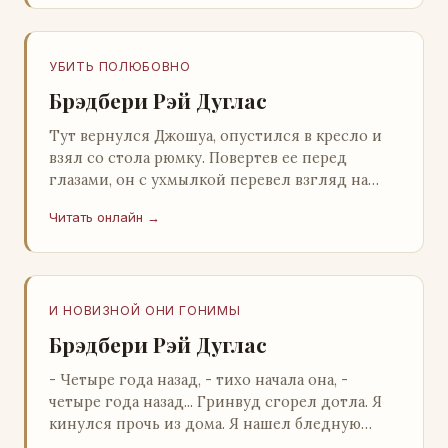
УБИТЬ ПОЛЮБОВНО
Брэдбери Рэй Дуглас
Тут вернулся Джошуа, опустился в кресло и
взял со стола рюмку. Повертев ее перед
глазами, он с ухмылкой перевел взгляд на
жену: - Шалишь! - Ты о чем? - с невинным
Читать онлайн →
видом с…
И НОВИЗНОЙ ОНИ ГОНИМЫ
Брэдбери Рэй Дуглас
- Четыре года назад, - тихо начала она, -
четыре года назад... Гринвуд сгорел дотла. Я
кинулся прочь из дома. Я нашел бледную
Нору у двери. - Что? - вскрикнул я. - Сгорел…