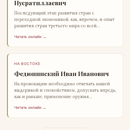
Нусратиллаевич
Последующий этап развития стран с
переходной экономикой, как, впрочем, и опыт
развития стран третьего мира со всей
очевидностью продемонстрировал
Читать онлайн →
ошибочность такого предс…
НА ВОСТОКЕ
Федюнинский Иван Иванович
На провокацию необходимо отвечать нашей
выдержкой и спокойствием, допускать впредь,
как и раньше, применение оружия
исключительно только в целях собственной
Читать онлайн →
самообороны о…