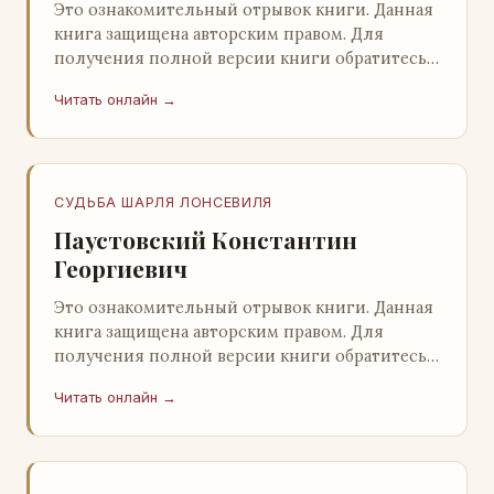
Это ознакомительный отрывок книги. Данная
книга защищена авторским правом. Для
получения полной версии книги обратитесь к
нашему партнеру - распространителю
Читать онлайн →
легального ко…
СУДЬБА ШАРЛЯ ЛОНСЕВИЛЯ
Паустовский Константин
Георгиевич
Это ознакомительный отрывок книги. Данная
книга защищена авторским правом. Для
получения полной версии книги обратитесь к
нашему партнеру - распространителю
Читать онлайн →
легального ко…