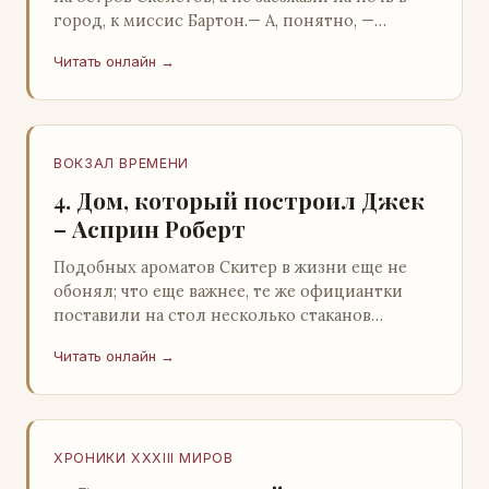
город, к миссис Бартон.— А, понятно, —
растерянно пробормотал Пит.Услыхав
Читать онлайн →
«кризис»…
ВОКЗАЛ ВРЕМЕНИ
4. Дом, который построил Джек
– Асприн Роберт
Подобных ароматов Скитер в жизни еще не
обонял; что еще важнее, те же официантки
поставили на стол несколько стаканов
жидкого средства для снятия стрессов.
Читать онлайн →
Скитер опрокин…
ХРОНИКИ XXXIII МИРОВ