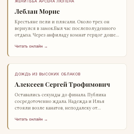
ЖЕНИТЬБА АРСЕНА ЛЮПЕНА
Леблан Морис
Крестьяне пели и плясали. Около трех он
вернулся в замок.Был час послеполуденного
отдыха. Через анфиладу комнат герцог дошел
до кордегардии, но вдруг замер на пороге и
Читать онлайн →
во…
ДОЖДЬ ИЗ ВЫСОКИХ ОБЛАКОВ
Алексеев Сергей Трофимович
Оставались секунды до финала. Публика
сосредоточенно ждала. Надежда и Илья
стояли возле канатов, неподалеку от
сидящего «Будды», и ничем не выделялись из
Читать онлайн →
прочей публики, …