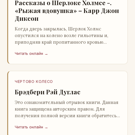
Рассказы о Шерлоке Холмсе -.
«Рыжая вдовушка» – Карр Джон
Диксон
Когда дверь закрылась, Шерлок Холмс
опустился на колено возле гильотины и,
приподняв край пропитанного кровью
покрывала, взглянул на тот кошмар, который
Читать онлайн →
скрывался под ним…
ЧЕРТОВО КОЛЕСО
Брэдбери Рэй Дуглас
Это ознакомительный отрывок книги. Данная
книга защищена авторским правом. Для
получения полной версии книги обратитесь к
нашему партнеру - распространителю
Читать онлайн →
легального ко…