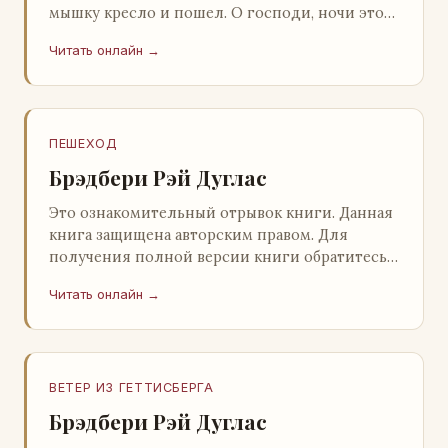
мышку кресло и пошел. О господи, ночи этой
не было конца! Глава 2 Причины, которые
Читать онлайн →
заставлял…
ПЕШЕХОД
Брэдбери Рэй Дуглас
Это ознакомительный отрывок книги. Данная
книга защищена авторским правом. Для
получения полной версии книги обратитесь к
нашему партнеру - распространителю
Читать онлайн →
легального ко…
ВЕТЕР ИЗ ГЕТТИСБЕРГА
Брэдбери Рэй Дуглас