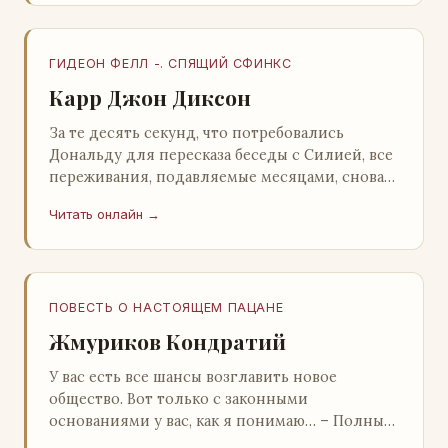
ГИДЕОН ФЕЛЛ -. СПЯЩИЙ СФИНКС
Карр Джон Диксон
За те десять секунд, что потребовались
Дональду для пересказа беседы с Силией, все
переживания, подавляемые месяцами, снова
захлестнули его. Среди зеленого сумрака,
Читать онлайн →
среди…
ПОВЕСТЬ О НАСТОЯЩЕМ ПАЦАНЕ
Жмуриков Кондратий
У вас есть все шансы возглавить новое
общество. Вот только с законными
основаниями у вас, как я понимаю… – Полный
голяк, – утвердительно кивнул Вован