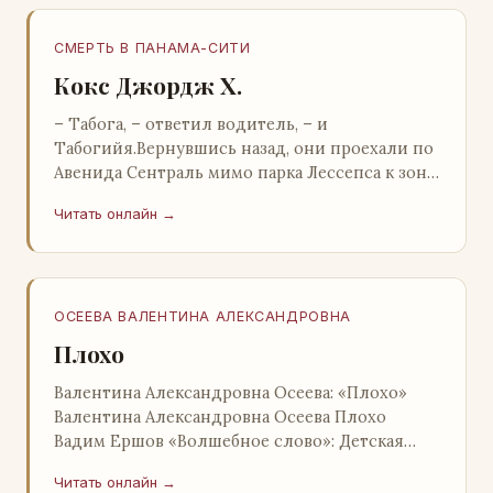
СМЕРТЬ В ПАНАМА-СИТИ
Кокс Джордж Х.
– Табога, – ответил водитель, – и
Табогийя.Вернувшись назад, они проехали по
Авенида Сентраль мимо парка Лессепса к зоне
Панамского канала. Водитель показал Расселу
Читать онлайн →
отель…
ОСЕЕВА ВАЛЕНТИНА АЛЕКСАНДРОВНА
Плохо
Валентина Александровна Осеева: «Плохо»
Валентина Александровна Осеева Плохо
Вадим Ершов «Волшебное слово»: Детская
литература; Москва; 1977 Валентина
Читать онлайн →
Александровна ОСЕЕВ…