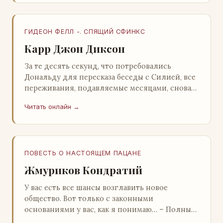
ГИДЕОН ФЕЛЛ -. СПЯЩИЙ СФИНКС
Карр Джон Диксон
За те десять секунд, что потребовались
Дональду для пересказа беседы с Силией, все
переживания, подавляемые месяцами, снова
захлестнули его. Среди зеленого сумрака,
Читать онлайн →
среди…
ПОВЕСТЬ О НАСТОЯЩЕМ ПАЦАНЕ
Жмуриков Кондратий
У вас есть все шансы возглавить новое
общество. Вот только с законными
основаниями у вас, как я понимаю… – Полный
голяк, – утвердительно кивнул Вован