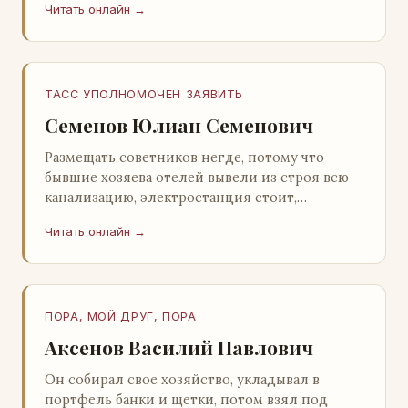
Читать онлайн →
Натанович. – Что ж, …
ТАСС УПОЛНОМОЧЕН ЗАЯВИТЬ
Семенов Юлиан Семенович
Размещать советников негде, потому что
бывшие хозяева отелей вывели из строя всю
канализацию, электростанция стоит,
бензохранилища пусты.Посол СССР в Нагонии
Читать онлайн →
А. Алешин». …
ПОРА, МОЙ ДРУГ, ПОРА
Аксенов Василий Павлович
Он собирал свое хозяйство, укладывал в
портфель банки и щетки, потом взял под