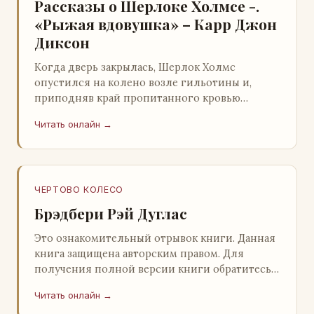
Рассказы о Шерлоке Холмсе -.
«Рыжая вдовушка» – Карр Джон
Диксон
Когда дверь закрылась, Шерлок Холмс
опустился на колено возле гильотины и,
приподняв край пропитанного кровью
покрывала, взглянул на тот кошмар, который
Читать онлайн →
скрывался под ним…
ЧЕРТОВО КОЛЕСО
Брэдбери Рэй Дуглас
Это ознакомительный отрывок книги. Данная
книга защищена авторским правом. Для
получения полной версии книги обратитесь к
нашему партнеру - распространителю
Читать онлайн →
легального ко…