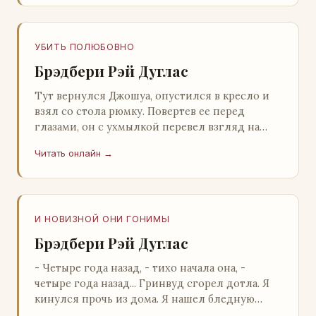
УБИТЬ ПОЛЮБОВНО
Брэдбери Рэй Дуглас
Тут вернулся Джошуа, опустился в кресло и
взял со стола рюмку. Повертев ее перед
глазами, он с ухмылкой перевел взгляд на
жену: - Шалишь! - Ты о чем? - с невинным
Читать онлайн →
видом с…
И НОВИЗНОЙ ОНИ ГОНИМЫ
Брэдбери Рэй Дуглас
- Четыре года назад, - тихо начала она, -
четыре года назад... Гринвуд сгорел дотла. Я
кинулся прочь из дома. Я нашел бледную
Нору у двери. - Что? - вскрикнул я. - Сгорел…