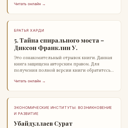
Читать онлайн →
БРАТЬЯ ХАРДИ
5. Тайна спирального моста –
Диксон Франклин У.
Это ознакомительный отрывок книги. Данная
книга защищена авторским правом. Для
получения полной версии книги обратитесь к
нашему партнеру - распространителю
Читать онлайн →
легального ко…
ЭКОНОМИЧЕСКИЕ ИНСТИТУТЫ: ВОЗНИКНОВЕНИЕ
И РАЗВИТИЕ
Убайдуллаев Сурат