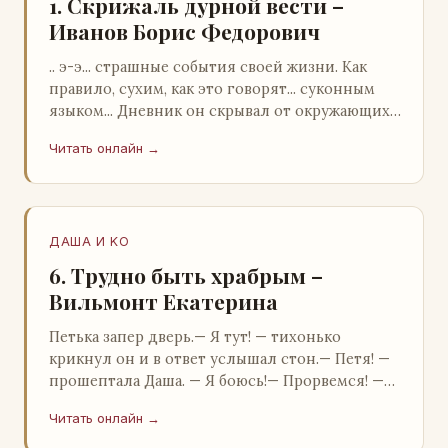
1. Скрижаль дурной вести –
Иванов Борис Федорович
.. э-э... страшные события своей жизни. Как
правило, сухим, как это говорят... суконным
языком... Дневник он скрывал от окружающих.
Тщательно прятал. Скорее всего, даже с…
Читать онлайн →
ДАША И KO
6. Трудно быть храбрым –
Вильмонт Екатерина
Петька запер дверь.— Я тут! — тихонько
крикнул он и в ответ услышал стон.— Петя! —
прошептала Даша. — Я боюсь!— Прорвемся! —
буркнул Петька и распахнул дверь в комнату.—
Читать онлайн →
…