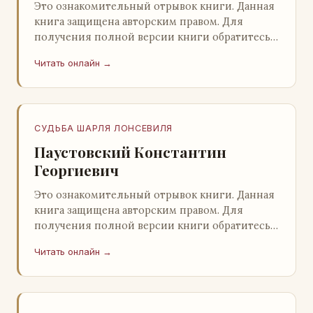
Это ознакомительный отрывок книги. Данная
книга защищена авторским правом. Для
получения полной версии книги обратитесь к
нашему партнеру - распространителю
Читать онлайн →
легального ко…
СУДЬБА ШАРЛЯ ЛОНСЕВИЛЯ
Паустовский Константин
Георгиевич
Это ознакомительный отрывок книги. Данная
книга защищена авторским правом. Для
получения полной версии книги обратитесь к
нашему партнеру - распространителю
Читать онлайн →
легального ко…