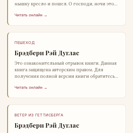
мышку кресло и пошел. О господи, ночи этой
не было конца! Глава 2 Причины, которые
Читать онлайн →
заставлял…
ПЕШЕХОД
Брэдбери Рэй Дуглас
Это ознакомительный отрывок книги. Данная
книга защищена авторским правом. Для
получения полной версии книги обратитесь к
нашему партнеру - распространителю
Читать онлайн →
легального ко…
ВЕТЕР ИЗ ГЕТТИСБЕРГА
Брэдбери Рэй Дуглас