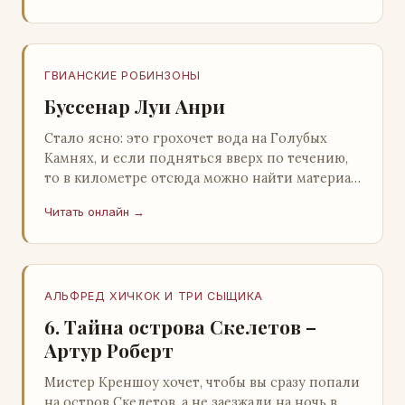
ГВИАНСКИЕ РОБИНЗОНЫ
Буссенар Луи Анри
Стало ясно: это грохочет вода на Голубых
Камнях, и если подняться вверх по течению,
то в километре отсюда можно найти материал
для плота.Производя не более шуму, чем
Читать онлайн →
крас…
АЛЬФРЕД ХИЧКОК И ТРИ СЫЩИКА
6. Тайна острова Скелетов –
Артур Роберт
Мистер Креншоу хочет, чтобы вы сразу попали
на остров Скелетов, а не заезжали на ночь в