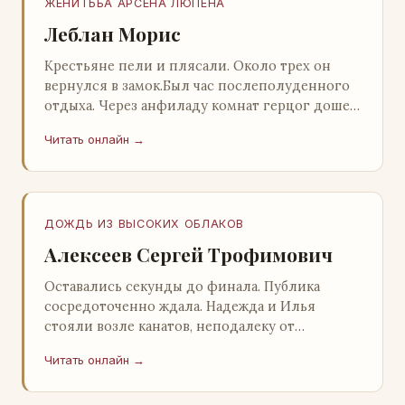
ЖЕНИТЬБА АРСЕНА ЛЮПЕНА
Леблан Морис
Крестьяне пели и плясали. Около трех он
вернулся в замок.Был час послеполуденного
отдыха. Через анфиладу комнат герцог дошел
до кордегардии, но вдруг замер на пороге и
Читать онлайн →
во…
ДОЖДЬ ИЗ ВЫСОКИХ ОБЛАКОВ
Алексеев Сергей Трофимович
Оставались секунды до финала. Публика
сосредоточенно ждала. Надежда и Илья
стояли возле канатов, неподалеку от
сидящего «Будды», и ничем не выделялись из
Читать онлайн →
прочей публики, …