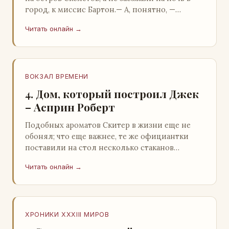
город, к миссис Бартон.— А, понятно, —
растерянно пробормотал Пит.Услыхав
Читать онлайн →
«кризис»…
ВОКЗАЛ ВРЕМЕНИ
4. Дом, который построил Джек
– Асприн Роберт
Подобных ароматов Скитер в жизни еще не
обонял; что еще важнее, те же официантки
поставили на стол несколько стаканов
жидкого средства для снятия стрессов.
Читать онлайн →
Скитер опрокин…
ХРОНИКИ XXXIII МИРОВ