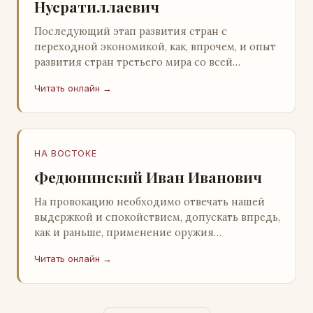
Нусратиллаевич
Последующий этап развития стран с
переходной экономикой, как, впрочем, и опыт
развития стран третьего мира со всей
очевидностью продемонстрировал
Читать онлайн →
ошибочность такого предс…
НА ВОСТОКЕ
Федюнинский Иван Иванович
На провокацию необходимо отвечать нашей
выдержкой и спокойствием, допускать впредь,
как и раньше, применение оружия
исключительно только в целях собственной
Читать онлайн →
самообороны о…