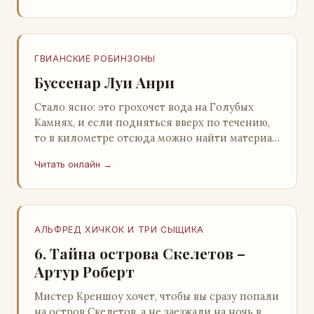
ГВИАНСКИЕ РОБИНЗОНЫ
Буссенар Луи Анри
Стало ясно: это грохочет вода на Голубых
Камнях, и если подняться вверх по течению,
то в километре отсюда можно найти материал
для плота.Производя не более шуму, чем
Читать онлайн →
крас…
АЛЬФРЕД ХИЧКОК И ТРИ СЫЩИКА
6. Тайна острова Скелетов –
Артур Роберт
Мистер Креншоу хочет, чтобы вы сразу попали
на остров Скелетов, а не заезжали на ночь в