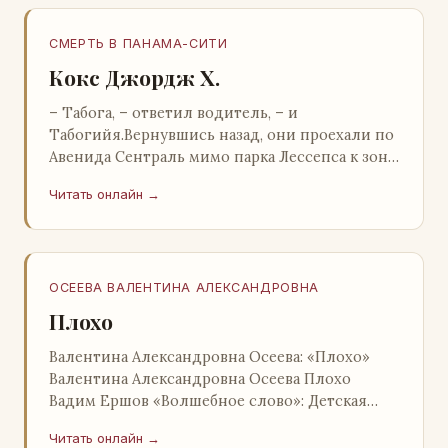
СМЕРТЬ В ПАНАМА-СИТИ
Кокс Джордж Х.
– Табога, – ответил водитель, – и
Табогийя.Вернувшись назад, они проехали по
Авенида Сентраль мимо парка Лессепса к зоне
Панамского канала. Водитель показал Расселу
Читать онлайн →
отель…
ОСЕЕВА ВАЛЕНТИНА АЛЕКСАНДРОВНА
Плохо
Валентина Александровна Осеева: «Плохо»
Валентина Александровна Осеева Плохо
Вадим Ершов «Волшебное слово»: Детская
литература; Москва; 1977 Валентина
Читать онлайн →
Александровна ОСЕЕВ…