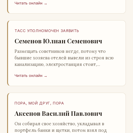
Читать онлайн →
Натанович. – Что ж, …
ТАСС УПОЛНОМОЧЕН ЗАЯВИТЬ
Семенов Юлиан Семенович
Размещать советников негде, потому что
бывшие хозяева отелей вывели из строя всю
канализацию, электростанция стоит,
бензохранилища пусты.Посол СССР в Нагонии
Читать онлайн →
А. Алешин». …
ПОРА, МОЙ ДРУГ, ПОРА
Аксенов Василий Павлович
Он собирал свое хозяйство, укладывал в
портфель банки и щетки, потом взял под