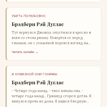
УБИТЬ ПОЛЮБОВНО
Брэдбери Рэй Дуглас
Тут вернулся Джошуа, опустился в кресло и
взял со стола рюмку. Повертев ее перед
глазами, он с ухмылкой перевел взгляд на
жену: - Шалишь! - Ты о чем? - с невинным
Читать онлайн →
видом с…
И НОВИЗНОЙ ОНИ ГОНИМЫ
Брэдбери Рэй Дуглас
- Четыре года назад, - тихо начала она, -
четыре года назад... Гринвуд сгорел дотла. Я
кинулся прочь из дома. Я нашел бледную
Нору у двери. - Что? - вскрикнул я. - Сгорел…