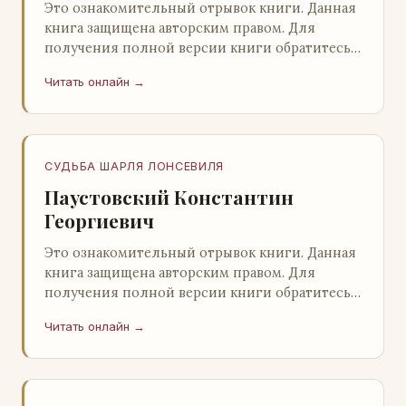
Это ознакомительный отрывок книги. Данная
книга защищена авторским правом. Для
получения полной версии книги обратитесь к
нашему партнеру - распространителю
Читать онлайн →
легального ко…
СУДЬБА ШАРЛЯ ЛОНСЕВИЛЯ
Паустовский Константин
Георгиевич
Это ознакомительный отрывок книги. Данная
книга защищена авторским правом. Для
получения полной версии книги обратитесь к
нашему партнеру - распространителю
Читать онлайн →
легального ко…