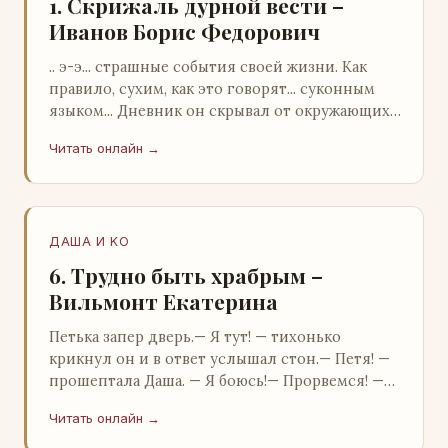
1. Скрижаль дурной вести –
Иванов Борис Федорович
.. э-э... страшные события своей жизни. Как
правило, сухим, как это говорят... суконным
языком... Дневник он скрывал от окружающих.
Тщательно прятал. Скорее всего, даже с…
Читать онлайн →
ДАША И KO
6. Трудно быть храбрым –
Вильмонт Екатерина
Петька запер дверь.— Я тут! — тихонько
крикнул он и в ответ услышал стон.— Петя! —
прошептала Даша. — Я боюсь!— Прорвемся! —
буркнул Петька и распахнул дверь в комнату.—
Читать онлайн →
…