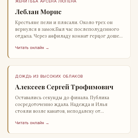
ЖЕНИТЬБА АРСЕНА ЛЮПЕНА
Леблан Морис
Крестьяне пели и плясали. Около трех он
вернулся в замок.Был час послеполуденного
отдыха. Через анфиладу комнат герцог дошел
до кордегардии, но вдруг замер на пороге и
Читать онлайн →
во…
ДОЖДЬ ИЗ ВЫСОКИХ ОБЛАКОВ
Алексеев Сергей Трофимович
Оставались секунды до финала. Публика
сосредоточенно ждала. Надежда и Илья
стояли возле канатов, неподалеку от
сидящего «Будды», и ничем не выделялись из
Читать онлайн →
прочей публики, …