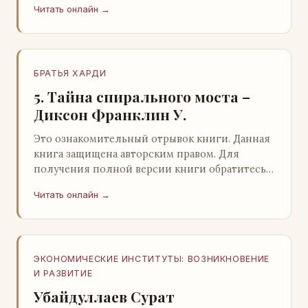
Читать онлайн →
БРАТЬЯ ХАРДИ
5. Тайна спирального моста –
Диксон Франклин У.
Это ознакомительный отрывок книги. Данная
книга защищена авторским правом. Для
получения полной версии книги обратитесь к
нашему партнеру - распространителю
Читать онлайн →
легального ко…
ЭКОНОМИЧЕСКИЕ ИНСТИТУТЫ: ВОЗНИКНОВЕНИЕ
И РАЗВИТИЕ
Убайдуллаев Сурат