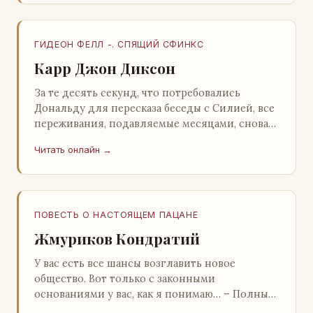
ГИДЕОН ФЕЛЛ -. СПЯЩИЙ СФИНКС
Карр Джон Диксон
За те десять секунд, что потребовались
Дональду для пересказа беседы с Силией, все
переживания, подавляемые месяцами, снова
захлестнули его. Среди зеленого сумрака,
Читать онлайн →
среди…
ПОВЕСТЬ О НАСТОЯЩЕМ ПАЦАНЕ
Жмуриков Кондратий
У вас есть все шансы возглавить новое
общество. Вот только с законными
основаниями у вас, как я понимаю… – Полный
голяк, – утвердительно кивнул Вован