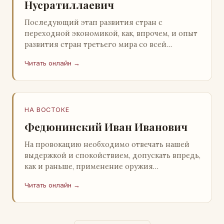
Нусратиллаевич
Последующий этап развития стран с
переходной экономикой, как, впрочем, и опыт
развития стран третьего мира со всей
очевидностью продемонстрировал
Читать онлайн →
ошибочность такого предс…
НА ВОСТОКЕ
Федюнинский Иван Иванович
На провокацию необходимо отвечать нашей
выдержкой и спокойствием, допускать впредь,
как и раньше, применение оружия
исключительно только в целях собственной
Читать онлайн →
самообороны о…