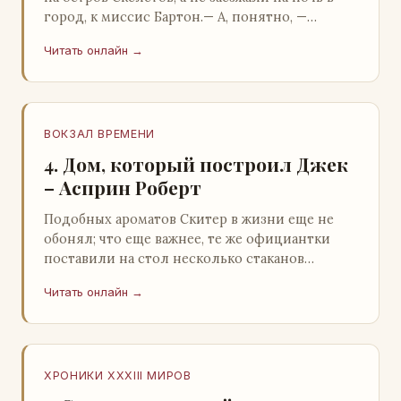
город, к миссис Бартон.— А, понятно, —
растерянно пробормотал Пит.Услыхав
Читать онлайн →
«кризис»…
ВОКЗАЛ ВРЕМЕНИ
4. Дом, который построил Джек
– Асприн Роберт
Подобных ароматов Скитер в жизни еще не
обонял; что еще важнее, те же официантки
поставили на стол несколько стаканов
жидкого средства для снятия стрессов.
Читать онлайн →
Скитер опрокин…
ХРОНИКИ XXXIII МИРОВ