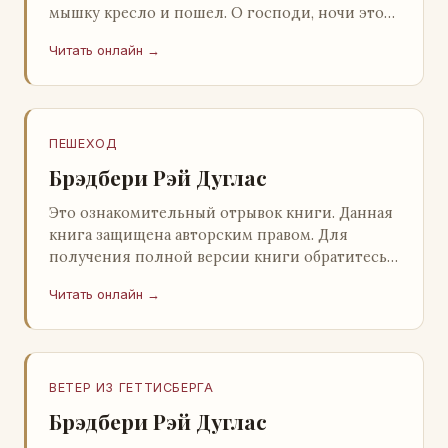
мышку кресло и пошел. О господи, ночи этой
не было конца! Глава 2 Причины, которые
Читать онлайн →
заставлял…
ПЕШЕХОД
Брэдбери Рэй Дуглас
Это ознакомительный отрывок книги. Данная
книга защищена авторским правом. Для
получения полной версии книги обратитесь к
нашему партнеру - распространителю
Читать онлайн →
легального ко…
ВЕТЕР ИЗ ГЕТТИСБЕРГА
Брэдбери Рэй Дуглас