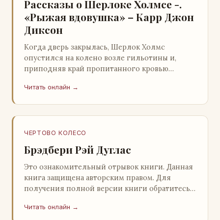
Рассказы о Шерлоке Холмсе -.
«Рыжая вдовушка» – Карр Джон
Диксон
Когда дверь закрылась, Шерлок Холмс
опустился на колено возле гильотины и,
приподняв край пропитанного кровью
покрывала, взглянул на тот кошмар, который
Читать онлайн →
скрывался под ним…
ЧЕРТОВО КОЛЕСО
Брэдбери Рэй Дуглас
Это ознакомительный отрывок книги. Данная
книга защищена авторским правом. Для
получения полной версии книги обратитесь к
нашему партнеру - распространителю
Читать онлайн →
легального ко…