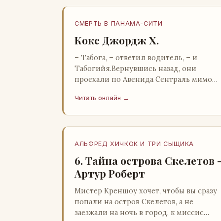
СМЕРТЬ В ПАНАМА-СИТИ
Кокс Джордж Х.
– Табога, – ответил водитель, – и
Табогийя.Вернувшись назад, они
проехали по Авенида Сентраль мимо
парка Лессепса к зоне Панамского
Читать онлайн →
канала. Водитель показал Расселу
отель…
АЛЬФРЕД ХИЧКОК И ТРИ СЫЩИКА
6. Тайна острова Скелетов 
Артур Роберт
Мистер Креншоу хочет, чтобы вы сразу
попали на остров Скелетов, а не
заезжали на ночь в город, к миссис