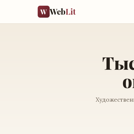
Web
Lit
W
Тыс
о
Художественн