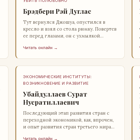
УБИТЬ ПОЛЮБОВНО
Брэдбери Рэй Дуглас
Тут вернулся Джошуа, опустился в
кресло и взял со стола рюмку. Повертев
ее перед глазами, он с ухмылкой
перевел взгляд на жену: - Шалишь! - Ты
Читать онлайн →
о чем? - с невинным видом с…
ЭКОНОМИЧЕСКИЕ ИНСТИТУТЫ:
ВОЗНИКНОВЕНИЕ И РАЗВИТИЕ
а
Убайдуллаев Сурат
Нусратиллаевич
Последующий этап развития стран с
переходной экономикой, как, впрочем,
и опыт развития стран третьего мира
со всей очевидностью
Читать онлайн →