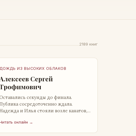
2189 книг
ДОЖДЬ ИЗ ВЫСОКИХ ОБЛАКОВ
Алексеев Сергей
Трофимович
Оставались секунды до финала.
Публика сосредоточенно ждала.
Надежда и Илья стояли возле канатов,
неподалеку от сидящего «Будды», и
Читать онлайн →
ничем не выделялись из прочей
публики, …