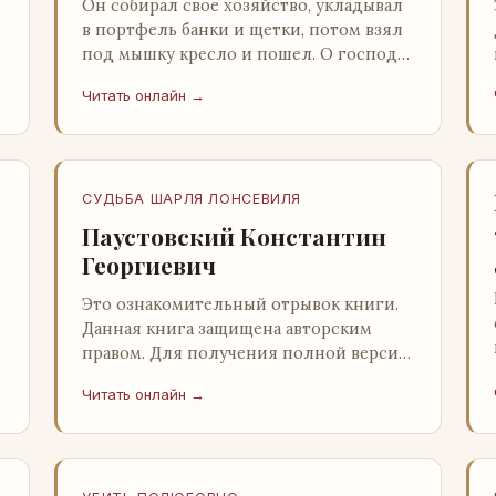
Он собирал свое хозяйство, укладывал
в портфель банки и щетки, потом взял
под мышку кресло и пошел. О господи,
ночи этой не было конца! Глава 2
Читать онлайн →
Причины, которые заставлял…
СУДЬБА ШАРЛЯ ЛОНСЕВИЛЯ
Паустовский Константин
Георгиевич
Это ознакомительный отрывок книги.
Данная книга защищена авторским
правом. Для получения полной версии
книги обратитесь к нашему партнеру -
Читать онлайн →
распространителю легального ко…