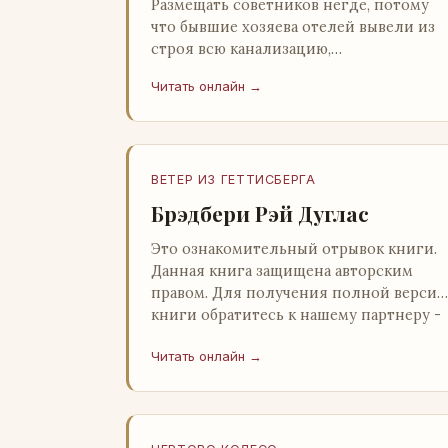
Размещать советников негде, потому
что бывшие хозяева отелей вывели из
строя всю канализацию,
электростанция стоит,
Читать онлайн →
бензохранилища пусты.Посол СССР в
Нагонии А. Алешин». …
ВЕТЕР ИЗ ГЕТТИСБЕРГА
Брэдбери Рэй Дуглас
Это ознакомительный отрывок книги.
Данная книга защищена авторским
правом. Для получения полной версии
книги обратитесь к нашему партнеру -
распространителю легального ко…
Читать онлайн →