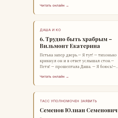
Бартон.— А, понятно, — растерянно
Читать онлайн →
пробормотал Пит.Услыхав «кризис»…
ДАША И KO
6. Трудно быть храбрым –
Вильмонт Екатерина
Петька запер дверь.— Я тут! — тихонько
крикнул он и в ответ услышал стон.—
Петя! — прошептала Даша. — Я боюсь!—
Прорвемся! — буркнул Петька и
Читать онлайн →
распахнул дверь в комнату.— …
ТАСС УПОЛНОМОЧЕН ЗАЯВИТЬ
Семенов Юлиан Семенович