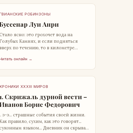
ГВИАНСКИЕ РОБИНЗОНЫ
Буссенар Луи Анри
Стало ясно: это грохочет вода на
Голубых Камнях, и если подняться
вверх по течению, то в километре
отсюда можно найти материал для
Читать онлайн →
плота.Производя не более шуму, чем
крас…
ХРОНИКИ XXXIII МИРОВ
1. Скрижаль дурной вести –
Иванов Борис Федорович
.. э-э... страшные события своей жизни.
Как правило, сухим, как это говорят...
суконным языком... Дневник он скрывал