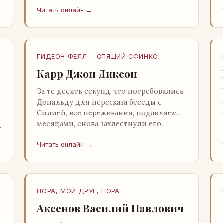
несколько стаканов жидкого средства
Читать онлайн →
для снятия стрессов. Скитер опрокин…
ГИДЕОН ФЕЛЛ -. СПЯЩИЙ СФИНКС
Карр Джон Диксон
За те десять секунд, что потребовались
Дональду для пересказа беседы с
Силией, все переживания, подавляемые
месяцами, снова захлестнули его.
Среди зеленого сумрака, среди…
Читать онлайн →
ПОРА, МОЙ ДРУГ, ПОРА
Аксенов Василий Павлович