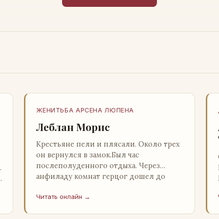
ЖЕНИТЬБА АРСЕНА ЛЮПЕНА
Леблан Морис
Крестьяне пели и плясали. Около трех
он вернулся в замок.Был час
послеполуденного отдыха. Через
…
анфиладу комнат герцог дошел до
й
кордегардии, но вдруг замер на пороге
Читать онлайн →
и во…