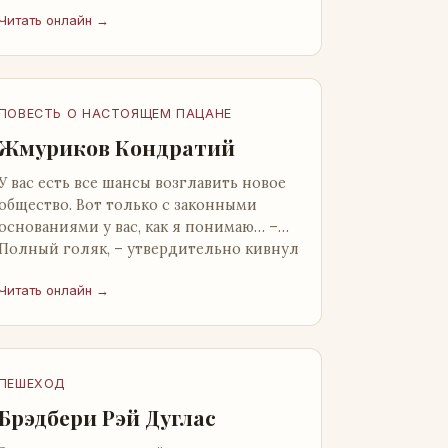
от окружающих. Тщательно прятал.
Читать онлайн →
Скорее всего, даже с…
ПОВЕСТЬ О НАСТОЯЩЕМ ПАЦАНЕ
Жмуриков Кондратий
У вас есть все шансы возглавить новое
общество. Вот только с законными
основаниями у вас, как я понимаю… –
Полный голяк, – утвердительно кивнул
Вован Натанович. – Что ж, …
Читать онлайн →
ПЕШЕХОД
Брэдбери Рэй Дуглас