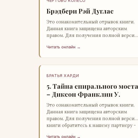
ЧЕРТОВО КОЛЕСО
Брэдбери Рэй Дуглас
Это ознакомительный отрывок книги.
Данная книга защищена авторским
правом. Для получения полной версии
книги обратитесь к нашему партнеру -
Читать онлайн →
распространителю легального ко…
БРАТЬЯ ХАРДИ
5. Тайна спирального мост
– Диксон Франклин У.
Это ознакомительный отрывок книги.
Данная книга защищена авторским
правом. Для получения полной версии
книги обратитесь к нашему партнеру -
распространителю легального ко…
Читать онлайн →