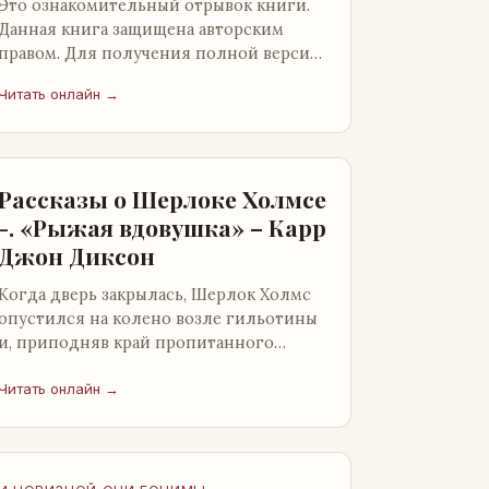
Это ознакомительный отрывок книги.
Данная книга защищена авторским
правом. Для получения полной версии
книги обратитесь к нашему партнеру -
Читать онлайн →
распространителю легального ко…
Рассказы о Шерлоке Холмсе
-. «Рыжая вдовушка» – Карр
Джон Диксон
Когда дверь закрылась, Шерлок Холмс
опустился на колено возле гильотины
и, приподняв край пропитанного
кровью покрывала, взглянул на тот
кошмар, который скрывался под ним…
Читать онлайн →