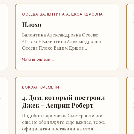
ОСЕЕВА ВАЛЕНТИНА АЛЕКСАНДРОВНА
Плохо
Валентина Александровна Осеева:
«Плохо» Валентина Александровна
Осеева Плохо Вадим Ершов
«Волшебное слово»: Детская
Читать онлайн →
литература; Москва; 1977 Валентина
Александровна ОСЕЕВ…
ВОКЗАЛ ВРЕМЕНИ
–
4. Дом, который построил
Джек – Асприн Роберт
Подобных ароматов Скитер в жизни
еще не обонял; что еще важнее, те же
официантки поставили на стол