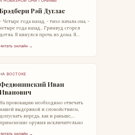
И НОВИЗНОЙ ОНИ ГОНИМЫ
Брэдбери Рэй Дуглас
- Четыре года назад, - тихо начала она, -
четыре года назад... Гринвуд сгорел
дотла. Я кинулся прочь из дома. Я
нашел бледную Нору у двери. - Что? -
Читать онлайн →
вскрикнул я. - Сгорел…
НА ВОСТОКЕ
Федюнинский Иван
Иванович
На провокацию необходимо отвечать
нашей выдержкой и спокойствием,
допускать впредь, как и раньше,
применение оружия исключительно
только в целях собственной
Читать онлайн →