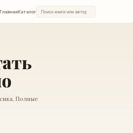
Главная
Каталог
тать
но
ссика. Полные