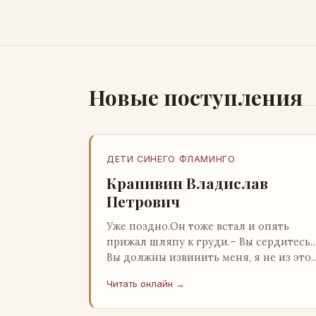
Новые поступления
ДЕТИ СИНЕГО ФЛАМИНГО
Крапивин Владислав
Петрович
Уже поздно.Он тоже встал и опять
прижал шляпу к груди.– Вы сердитесь
Вы должны извинить меня, я не из это
страны и невольно могу нарушить
Читать онлайн →
какие-то обычаи. Но прошу: выс…