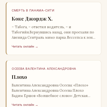
СМЕРТЬ В ПАНАМА-СИТИ
Кокс Джордж Х.
– Табога, – ответил водитель, – и
Табогийя.Вернувшись назад, они проехали по
Авенида Сентраль мимо парка Лессепса к зоне
Панамского канала. Водитель показал Расселу
Читать онлайн →
отель…
ОСЕЕВА ВАЛЕНТИНА АЛЕКСАНДРОВНА
Плохо
Валентина Александровна Осеева: «Плохо»
Валентина Александровна Осеева Плохо
Вадим Ершов «Волшебное слово»: Детская
литература; Москва; 1977 Валентина
Читать онлайн →
Александровна ОСЕЕВ…