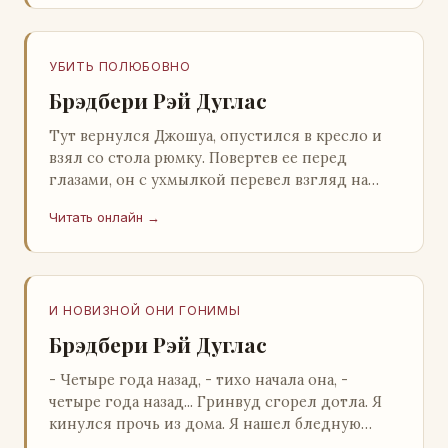
УБИТЬ ПОЛЮБОВНО
Брэдбери Рэй Дуглас
Тут вернулся Джошуа, опустился в кресло и
взял со стола рюмку. Повертев ее перед
глазами, он с ухмылкой перевел взгляд на
жену: - Шалишь! - Ты о чем? - с невинным
Читать онлайн →
видом с…
И НОВИЗНОЙ ОНИ ГОНИМЫ
Брэдбери Рэй Дуглас
- Четыре года назад, - тихо начала она, -
четыре года назад... Гринвуд сгорел дотла. Я
кинулся прочь из дома. Я нашел бледную
Нору у двери. - Что? - вскрикнул я. - Сгорел…