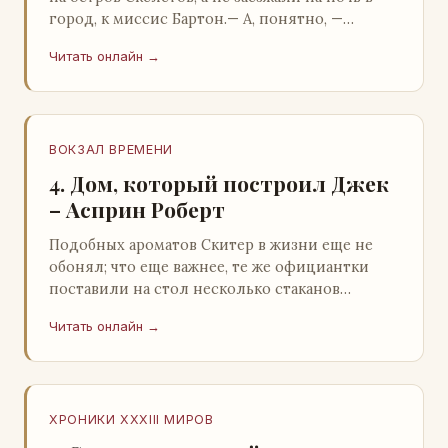
город, к миссис Бартон.— А, понятно, —
растерянно пробормотал Пит.Услыхав
Читать онлайн →
«кризис»…
ВОКЗАЛ ВРЕМЕНИ
4. Дом, который построил Джек
– Асприн Роберт
Подобных ароматов Скитер в жизни еще не
обонял; что еще важнее, те же официантки
поставили на стол несколько стаканов
жидкого средства для снятия стрессов.
Читать онлайн →
Скитер опрокин…
ХРОНИКИ XXXIII МИРОВ