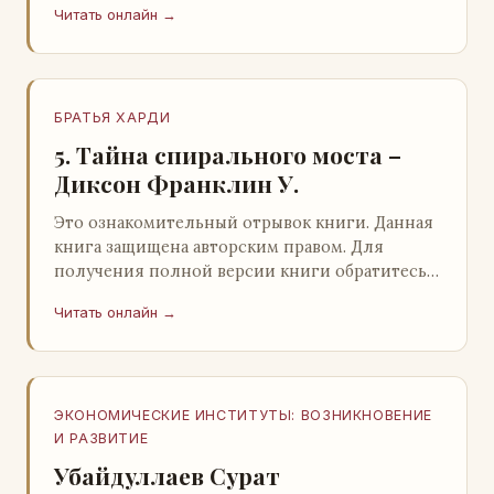
Читать онлайн →
БРАТЬЯ ХАРДИ
5. Тайна спирального моста –
Диксон Франклин У.
Это ознакомительный отрывок книги. Данная
книга защищена авторским правом. Для
получения полной версии книги обратитесь к
нашему партнеру - распространителю
Читать онлайн →
легального ко…
ЭКОНОМИЧЕСКИЕ ИНСТИТУТЫ: ВОЗНИКНОВЕНИЕ
И РАЗВИТИЕ
Убайдуллаев Сурат