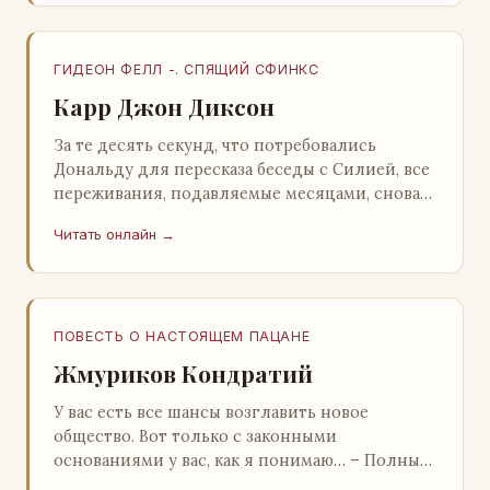
ГИДЕОН ФЕЛЛ -. СПЯЩИЙ СФИНКС
Карр Джон Диксон
За те десять секунд, что потребовались
Дональду для пересказа беседы с Силией, все
переживания, подавляемые месяцами, снова
захлестнули его. Среди зеленого сумрака,
Читать онлайн →
среди…
ПОВЕСТЬ О НАСТОЯЩЕМ ПАЦАНЕ
Жмуриков Кондратий
У вас есть все шансы возглавить новое
общество. Вот только с законными
основаниями у вас, как я понимаю… – Полный
голяк, – утвердительно кивнул Вован