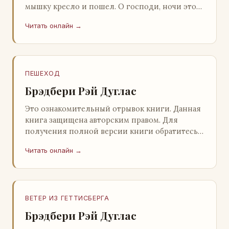
мышку кресло и пошел. О господи, ночи этой
не было конца! Глава 2 Причины, которые
Читать онлайн →
заставлял…
ПЕШЕХОД
Брэдбери Рэй Дуглас
Это ознакомительный отрывок книги. Данная
книга защищена авторским правом. Для
получения полной версии книги обратитесь к
нашему партнеру - распространителю
Читать онлайн →
легального ко…
ВЕТЕР ИЗ ГЕТТИСБЕРГА
Брэдбери Рэй Дуглас