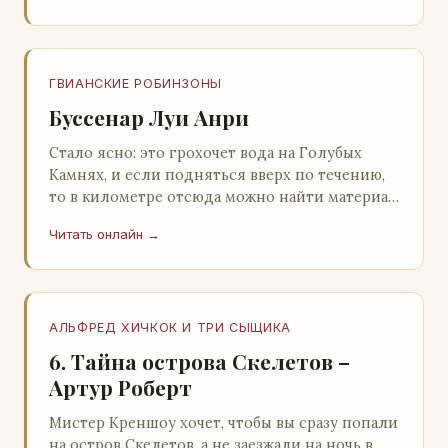
ГВИАНСКИЕ РОБИНЗОНЫ
Буссенар Луи Анри
Стало ясно: это грохочет вода на Голубых
Камнях, и если подняться вверх по течению,
то в километре отсюда можно найти материал
для плота.Производя не более шуму, чем
Читать онлайн →
крас…
АЛЬФРЕД ХИЧКОК И ТРИ СЫЩИКА
6. Тайна острова Скелетов –
Артур Роберт
Мистер Креншоу хочет, чтобы вы сразу попали
на остров Скелетов, а не заезжали на ночь в