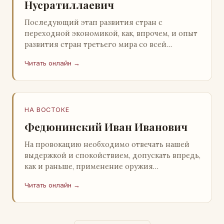
Нусратиллаевич
Последующий этап развития стран с
переходной экономикой, как, впрочем, и опыт
развития стран третьего мира со всей
очевидностью продемонстрировал
Читать онлайн →
ошибочность такого предс…
НА ВОСТОКЕ
Федюнинский Иван Иванович
На провокацию необходимо отвечать нашей
выдержкой и спокойствием, допускать впредь,
как и раньше, применение оружия
исключительно только в целях собственной
Читать онлайн →
самообороны о…