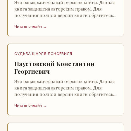
Это ознакомительный отрывок книги. Данная
книга защищена авторским правом. Для
получения полной версии книги обратитесь к
нашему партнеру - распространителю
Читать онлайн →
легального ко…
СУДЬБА ШАРЛЯ ЛОНСЕВИЛЯ
Паустовский Константин
Георгиевич
Это ознакомительный отрывок книги. Данная
книга защищена авторским правом. Для
получения полной версии книги обратитесь к
нашему партнеру - распространителю
Читать онлайн →
легального ко…