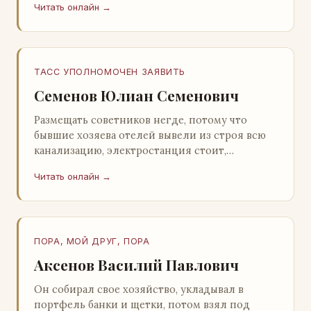
Читать онлайн →
Натанович. – Что ж, …
ТАСС УПОЛНОМОЧЕН ЗАЯВИТЬ
Семенов Юлиан Семенович
Размещать советников негде, потому что
бывшие хозяева отелей вывели из строя всю
канализацию, электростанция стоит,
бензохранилища пусты.Посол СССР в Нагонии
Читать онлайн →
А. Алешин». …
ПОРА, МОЙ ДРУГ, ПОРА
Аксенов Василий Павлович
Он собирал свое хозяйство, укладывал в
портфель банки и щетки, потом взял под