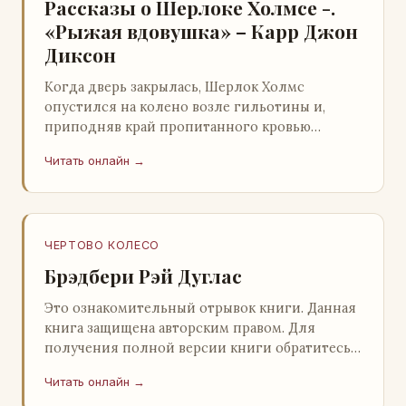
Рассказы о Шерлоке Холмсе -.
«Рыжая вдовушка» – Карр Джон
Диксон
Когда дверь закрылась, Шерлок Холмс
опустился на колено возле гильотины и,
приподняв край пропитанного кровью
покрывала, взглянул на тот кошмар, который
Читать онлайн →
скрывался под ним…
ЧЕРТОВО КОЛЕСО
Брэдбери Рэй Дуглас
Это ознакомительный отрывок книги. Данная
книга защищена авторским правом. Для
получения полной версии книги обратитесь к
нашему партнеру - распространителю
Читать онлайн →
легального ко…