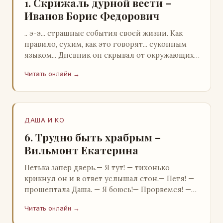
1. Скрижаль дурной вести –
Иванов Борис Федорович
.. э-э... страшные события своей жизни. Как
правило, сухим, как это говорят... суконным
языком... Дневник он скрывал от окружающих.
Тщательно прятал. Скорее всего, даже с…
Читать онлайн →
ДАША И KO
6. Трудно быть храбрым –
Вильмонт Екатерина
Петька запер дверь.— Я тут! — тихонько
крикнул он и в ответ услышал стон.— Петя! —
прошептала Даша. — Я боюсь!— Прорвемся! —
буркнул Петька и распахнул дверь в комнату.—
Читать онлайн →
…