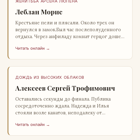
ЖЕНИТЬБА АРСЕНА ЛЮПЕНА
Леблан Морис
Крестьяне пели и плясали. Около трех он
вернулся в замок.Был час послеполуденного
отдыха. Через анфиладу комнат герцог дошел
до кордегардии, но вдруг замер на пороге и
Читать онлайн →
во…
ДОЖДЬ ИЗ ВЫСОКИХ ОБЛАКОВ
Алексеев Сергей Трофимович
Оставались секунды до финала. Публика
сосредоточенно ждала. Надежда и Илья
стояли возле канатов, неподалеку от
сидящего «Будды», и ничем не выделялись из
Читать онлайн →
прочей публики, …