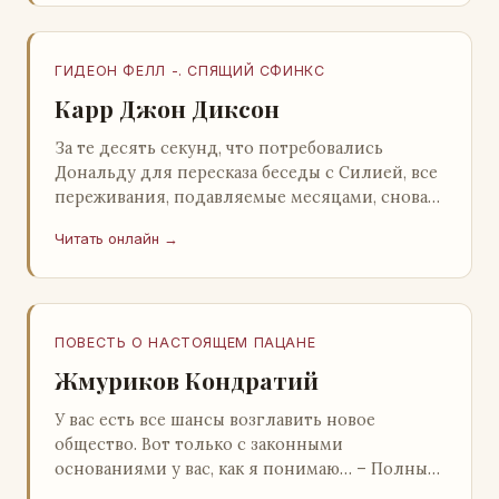
ГИДЕОН ФЕЛЛ -. СПЯЩИЙ СФИНКС
Карр Джон Диксон
За те десять секунд, что потребовались
Дональду для пересказа беседы с Силией, все
переживания, подавляемые месяцами, снова
захлестнули его. Среди зеленого сумрака,
Читать онлайн →
среди…
ПОВЕСТЬ О НАСТОЯЩЕМ ПАЦАНЕ
Жмуриков Кондратий
У вас есть все шансы возглавить новое
общество. Вот только с законными
основаниями у вас, как я понимаю… – Полный
голяк, – утвердительно кивнул Вован