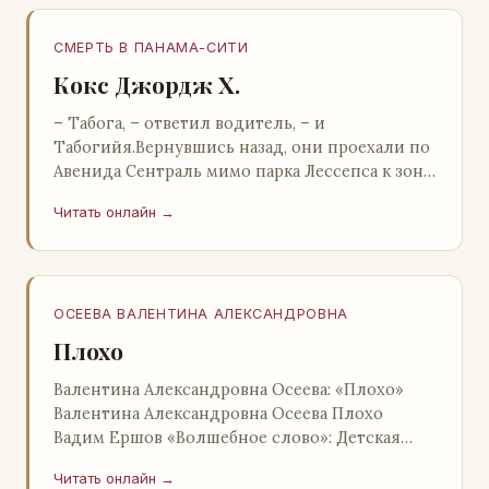
СМЕРТЬ В ПАНАМА-СИТИ
Кокс Джордж Х.
– Табога, – ответил водитель, – и
Табогийя.Вернувшись назад, они проехали по
Авенида Сентраль мимо парка Лессепса к зоне
Панамского канала. Водитель показал Расселу
Читать онлайн →
отель…
ОСЕЕВА ВАЛЕНТИНА АЛЕКСАНДРОВНА
Плохо
Валентина Александровна Осеева: «Плохо»
Валентина Александровна Осеева Плохо
Вадим Ершов «Волшебное слово»: Детская
литература; Москва; 1977 Валентина
Читать онлайн →
Александровна ОСЕЕВ…