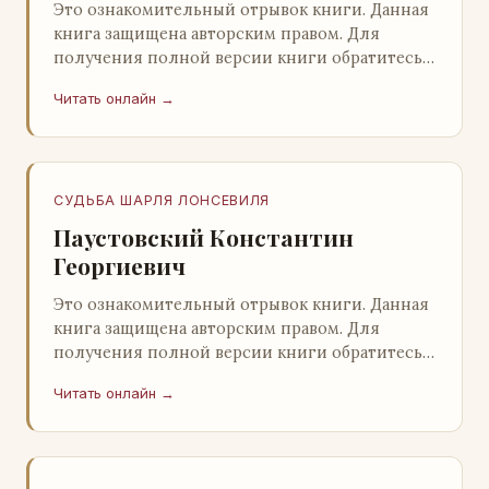
Это ознакомительный отрывок книги. Данная
книга защищена авторским правом. Для
получения полной версии книги обратитесь к
нашему партнеру - распространителю
Читать онлайн →
легального ко…
СУДЬБА ШАРЛЯ ЛОНСЕВИЛЯ
Паустовский Константин
Георгиевич
Это ознакомительный отрывок книги. Данная
книга защищена авторским правом. Для
получения полной версии книги обратитесь к
нашему партнеру - распространителю
Читать онлайн →
легального ко…