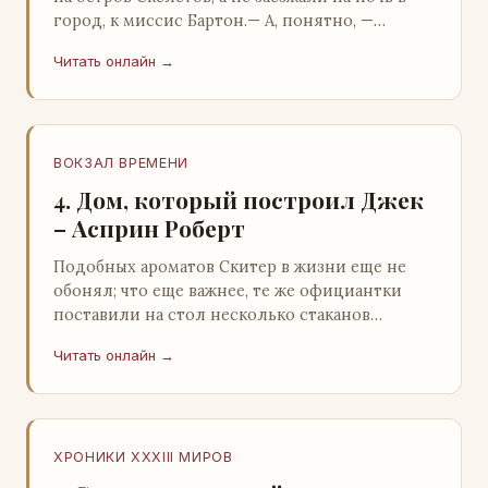
город, к миссис Бартон.— А, понятно, —
растерянно пробормотал Пит.Услыхав
Читать онлайн →
«кризис»…
ВОКЗАЛ ВРЕМЕНИ
4. Дом, который построил Джек
– Асприн Роберт
Подобных ароматов Скитер в жизни еще не
обонял; что еще важнее, те же официантки
поставили на стол несколько стаканов
жидкого средства для снятия стрессов.
Читать онлайн →
Скитер опрокин…
ХРОНИКИ XXXIII МИРОВ