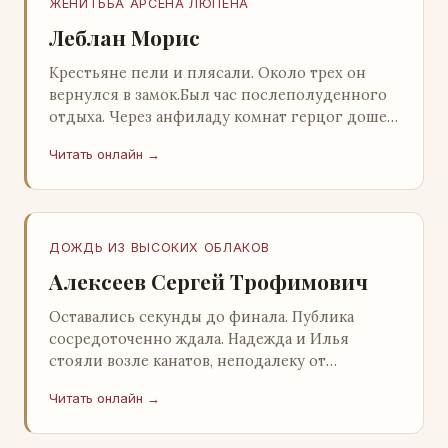
ЖЕНИТЬБА АРСЕНА ЛЮПЕНА
Леблан Морис
Крестьяне пели и плясали. Около трех он
вернулся в замок.Был час послеполуденного
отдыха. Через анфиладу комнат герцог дошел
до кордегардии, но вдруг замер на пороге и
Читать онлайн →
во…
ДОЖДЬ ИЗ ВЫСОКИХ ОБЛАКОВ
Алексеев Сергей Трофимович
Оставались секунды до финала. Публика
сосредоточенно ждала. Надежда и Илья
стояли возле канатов, неподалеку от
сидящего «Будды», и ничем не выделялись из
Читать онлайн →
прочей публики, …