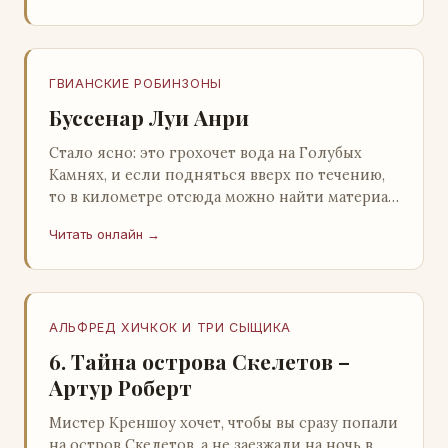
ГВИАНСКИЕ РОБИНЗОНЫ
Буссенар Луи Анри
Стало ясно: это грохочет вода на Голубых
Камнях, и если подняться вверх по течению,
то в километре отсюда можно найти материал
для плота.Производя не более шуму, чем
Читать онлайн →
крас…
АЛЬФРЕД ХИЧКОК И ТРИ СЫЩИКА
6. Тайна острова Скелетов –
Артур Роберт
Мистер Креншоу хочет, чтобы вы сразу попали
на остров Скелетов, а не заезжали на ночь в