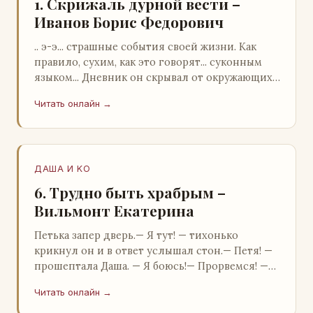
1. Скрижаль дурной вести –
Иванов Борис Федорович
.. э-э... страшные события своей жизни. Как
правило, сухим, как это говорят... суконным
языком... Дневник он скрывал от окружающих.
Тщательно прятал. Скорее всего, даже с…
Читать онлайн →
ДАША И KO
6. Трудно быть храбрым –
Вильмонт Екатерина
Петька запер дверь.— Я тут! — тихонько
крикнул он и в ответ услышал стон.— Петя! —
прошептала Даша. — Я боюсь!— Прорвемся! —
буркнул Петька и распахнул дверь в комнату.—
Читать онлайн →
…