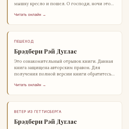
мышку кресло и пошел. О господи, ночи этой
не было конца! Глава 2 Причины, которые
Читать онлайн →
заставлял…
ПЕШЕХОД
Брэдбери Рэй Дуглас
Это ознакомительный отрывок книги. Данная
книга защищена авторским правом. Для
получения полной версии книги обратитесь к
нашему партнеру - распространителю
Читать онлайн →
легального ко…
ВЕТЕР ИЗ ГЕТТИСБЕРГА
Брэдбери Рэй Дуглас