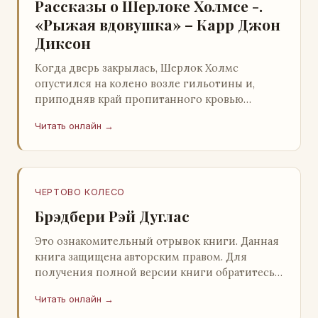
Рассказы о Шерлоке Холмсе -.
«Рыжая вдовушка» – Карр Джон
Диксон
Когда дверь закрылась, Шерлок Холмс
опустился на колено возле гильотины и,
приподняв край пропитанного кровью
покрывала, взглянул на тот кошмар, который
Читать онлайн →
скрывался под ним…
ЧЕРТОВО КОЛЕСО
Брэдбери Рэй Дуглас
Это ознакомительный отрывок книги. Данная
книга защищена авторским правом. Для
получения полной версии книги обратитесь к
нашему партнеру - распространителю
Читать онлайн →
легального ко…