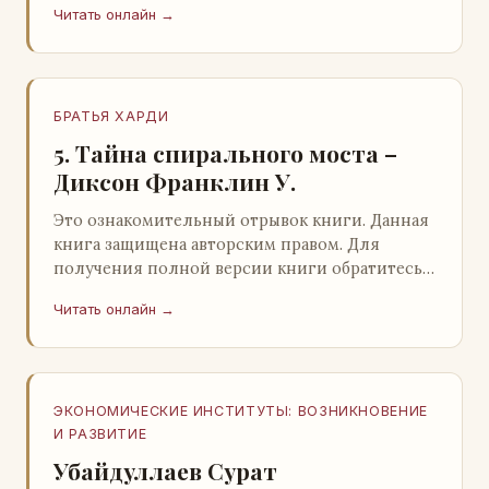
Читать онлайн →
БРАТЬЯ ХАРДИ
5. Тайна спирального моста –
Диксон Франклин У.
Это ознакомительный отрывок книги. Данная
книга защищена авторским правом. Для
получения полной версии книги обратитесь к
нашему партнеру - распространителю
Читать онлайн →
легального ко…
ЭКОНОМИЧЕСКИЕ ИНСТИТУТЫ: ВОЗНИКНОВЕНИЕ
И РАЗВИТИЕ
Убайдуллаев Сурат