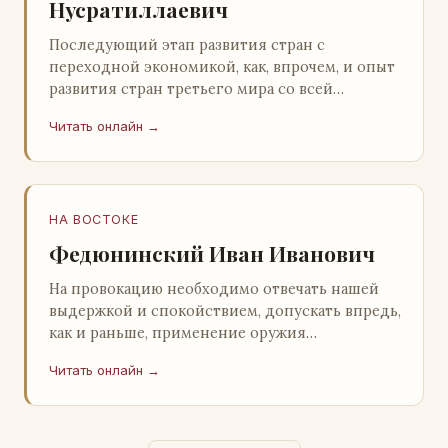
Нусратиллаевич
Последующий этап развития стран с
переходной экономикой, как, впрочем, и опыт
развития стран третьего мира со всей
очевидностью продемонстрировал
Читать онлайн →
ошибочность такого предс…
НА ВОСТОКЕ
Федюнинский Иван Иванович
На провокацию необходимо отвечать нашей
выдержкой и спокойствием, допускать впредь,
как и раньше, применение оружия
исключительно только в целях собственной
Читать онлайн →
самообороны о…