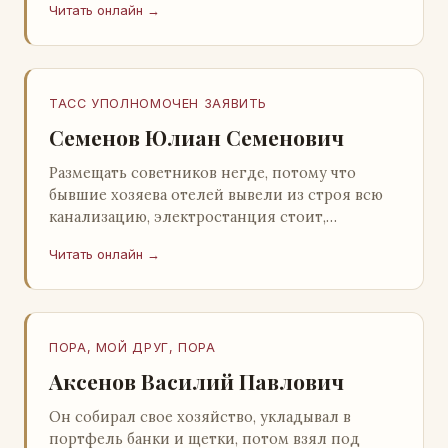
Читать онлайн →
Натанович. – Что ж, …
ТАСС УПОЛНОМОЧЕН ЗАЯВИТЬ
Семенов Юлиан Семенович
Размещать советников негде, потому что
бывшие хозяева отелей вывели из строя всю
канализацию, электростанция стоит,
бензохранилища пусты.Посол СССР в Нагонии
Читать онлайн →
А. Алешин». …
ПОРА, МОЙ ДРУГ, ПОРА
Аксенов Василий Павлович
Он собирал свое хозяйство, укладывал в
портфель банки и щетки, потом взял под