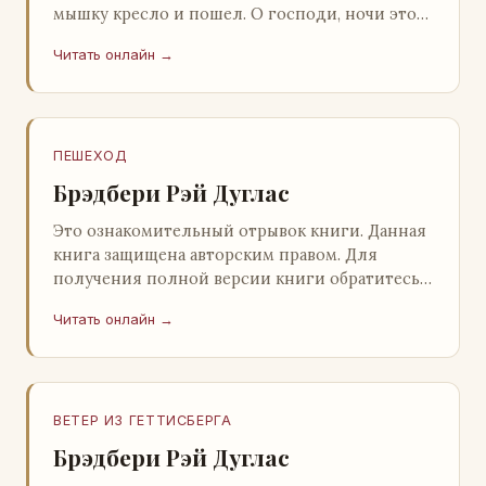
мышку кресло и пошел. О господи, ночи этой
не было конца! Глава 2 Причины, которые
Читать онлайн →
заставлял…
ПЕШЕХОД
Брэдбери Рэй Дуглас
Это ознакомительный отрывок книги. Данная
книга защищена авторским правом. Для
получения полной версии книги обратитесь к
нашему партнеру - распространителю
Читать онлайн →
легального ко…
ВЕТЕР ИЗ ГЕТТИСБЕРГА
Брэдбери Рэй Дуглас