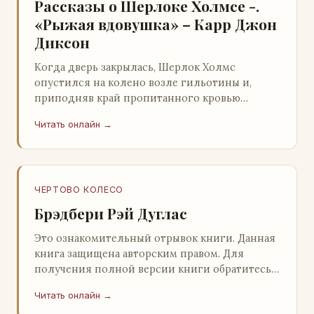
Рассказы о Шерлоке Холмсе -.
«Рыжая вдовушка» – Карр Джон
Диксон
Когда дверь закрылась, Шерлок Холмс
опустился на колено возле гильотины и,
приподняв край пропитанного кровью
покрывала, взглянул на тот кошмар, который
Читать онлайн →
скрывался под ним…
ЧЕРТОВО КОЛЕСО
Брэдбери Рэй Дуглас
Это ознакомительный отрывок книги. Данная
книга защищена авторским правом. Для
получения полной версии книги обратитесь к
нашему партнеру - распространителю
Читать онлайн →
легального ко…