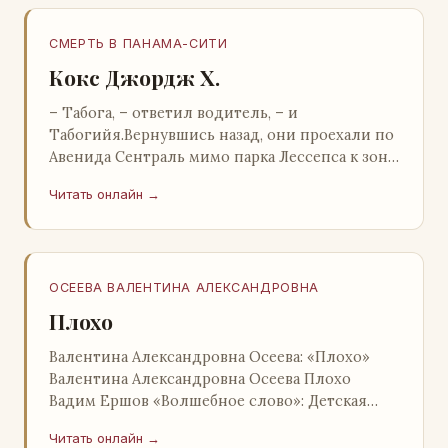
СМЕРТЬ В ПАНАМА-СИТИ
Кокс Джордж Х.
– Табога, – ответил водитель, – и
Табогийя.Вернувшись назад, они проехали по
Авенида Сентраль мимо парка Лессепса к зоне
Панамского канала. Водитель показал Расселу
Читать онлайн →
отель…
ОСЕЕВА ВАЛЕНТИНА АЛЕКСАНДРОВНА
Плохо
Валентина Александровна Осеева: «Плохо»
Валентина Александровна Осеева Плохо
Вадим Ершов «Волшебное слово»: Детская
литература; Москва; 1977 Валентина
Читать онлайн →
Александровна ОСЕЕВ…