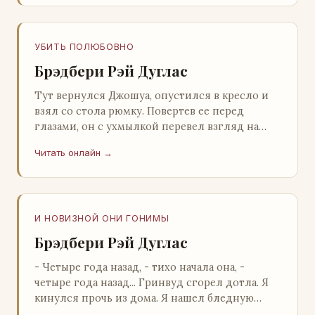
УБИТЬ ПОЛЮБОВНО
Брэдбери Рэй Дуглас
Тут вернулся Джошуа, опустился в кресло и
взял со стола рюмку. Повертев ее перед
глазами, он с ухмылкой перевел взгляд на
жену: - Шалишь! - Ты о чем? - с невинным
Читать онлайн →
видом с…
И НОВИЗНОЙ ОНИ ГОНИМЫ
Брэдбери Рэй Дуглас
- Четыре года назад, - тихо начала она, -
четыре года назад... Гринвуд сгорел дотла. Я
кинулся прочь из дома. Я нашел бледную
Нору у двери. - Что? - вскрикнул я. - Сгорел…