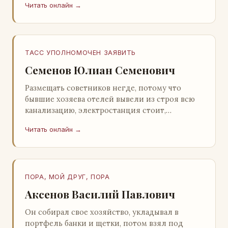
Читать онлайн →
Натанович. – Что ж, …
ТАСС УПОЛНОМОЧЕН ЗАЯВИТЬ
Семенов Юлиан Семенович
Размещать советников негде, потому что
бывшие хозяева отелей вывели из строя всю
канализацию, электростанция стоит,
бензохранилища пусты.Посол СССР в Нагонии
Читать онлайн →
А. Алешин». …
ПОРА, МОЙ ДРУГ, ПОРА
Аксенов Василий Павлович
Он собирал свое хозяйство, укладывал в
портфель банки и щетки, потом взял под