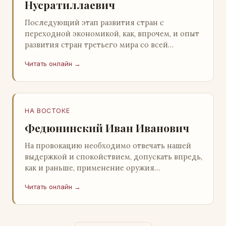
Нусратиллаевич
Последующий этап развития стран с
переходной экономикой, как, впрочем, и опыт
развития стран третьего мира со всей
очевидностью продемонстрировал
Читать онлайн →
ошибочность такого предс…
НА ВОСТОКЕ
Федюнинский Иван Иванович
На провокацию необходимо отвечать нашей
выдержкой и спокойствием, допускать впредь,
как и раньше, применение оружия
исключительно только в целях собственной
Читать онлайн →
самообороны о…