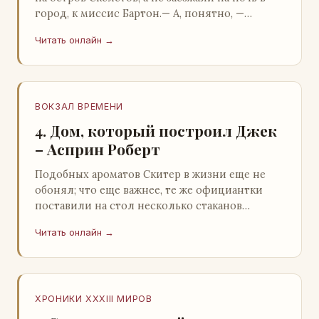
город, к миссис Бартон.— А, понятно, —
растерянно пробормотал Пит.Услыхав
Читать онлайн →
«кризис»…
ВОКЗАЛ ВРЕМЕНИ
4. Дом, который построил Джек
– Асприн Роберт
Подобных ароматов Скитер в жизни еще не
обонял; что еще важнее, те же официантки
поставили на стол несколько стаканов
жидкого средства для снятия стрессов.
Читать онлайн →
Скитер опрокин…
ХРОНИКИ XXXIII МИРОВ