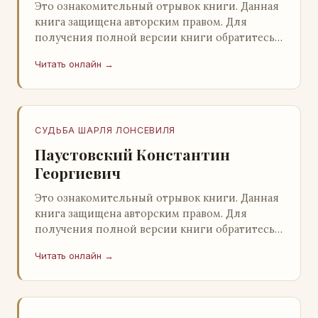
Это ознакомительный отрывок книги. Данная
книга защищена авторским правом. Для
получения полной версии книги обратитесь к
нашему партнеру - распространителю
Читать онлайн →
легального ко…
СУДЬБА ШАРЛЯ ЛОНСЕВИЛЯ
Паустовский Константин
Георгиевич
Это ознакомительный отрывок книги. Данная
книга защищена авторским правом. Для
получения полной версии книги обратитесь к
нашему партнеру - распространителю
Читать онлайн →
легального ко…