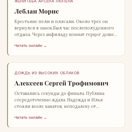
ЖЕНИТЬБА АРСЕНА ЛЮПЕНА
Леблан Морис
Крестьяне пели и плясали. Около трех он
вернулся в замок.Был час послеполуденного
отдыха. Через анфиладу комнат герцог дошел
до кордегардии, но вдруг замер на пороге и
Читать онлайн →
во…
ДОЖДЬ ИЗ ВЫСОКИХ ОБЛАКОВ
Алексеев Сергей Трофимович
Оставались секунды до финала. Публика
сосредоточенно ждала. Надежда и Илья
стояли возле канатов, неподалеку от
сидящего «Будды», и ничем не выделялись из
Читать онлайн →
прочей публики, …