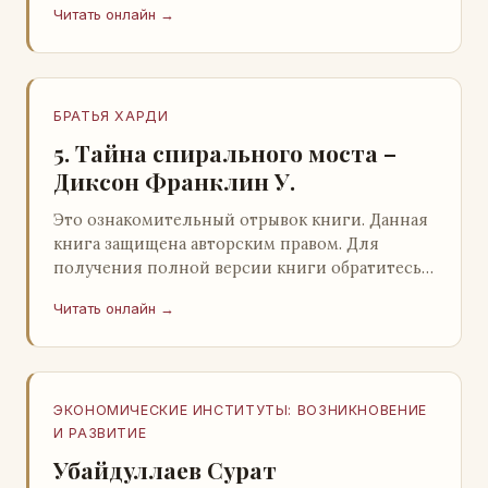
Читать онлайн →
БРАТЬЯ ХАРДИ
5. Тайна спирального моста –
Диксон Франклин У.
Это ознакомительный отрывок книги. Данная
книга защищена авторским правом. Для
получения полной версии книги обратитесь к
нашему партнеру - распространителю
Читать онлайн →
легального ко…
ЭКОНОМИЧЕСКИЕ ИНСТИТУТЫ: ВОЗНИКНОВЕНИЕ
И РАЗВИТИЕ
Убайдуллаев Сурат