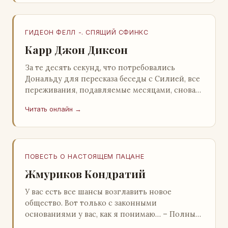
ГИДЕОН ФЕЛЛ -. СПЯЩИЙ СФИНКС
Карр Джон Диксон
За те десять секунд, что потребовались
Дональду для пересказа беседы с Силией, все
переживания, подавляемые месяцами, снова
захлестнули его. Среди зеленого сумрака,
Читать онлайн →
среди…
ПОВЕСТЬ О НАСТОЯЩЕМ ПАЦАНЕ
Жмуриков Кондратий
У вас есть все шансы возглавить новое
общество. Вот только с законными
основаниями у вас, как я понимаю… – Полный
голяк, – утвердительно кивнул Вован