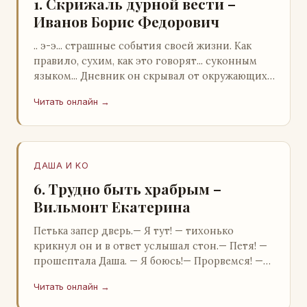
1. Скрижаль дурной вести –
Иванов Борис Федорович
.. э-э... страшные события своей жизни. Как
правило, сухим, как это говорят... суконным
языком... Дневник он скрывал от окружающих.
Тщательно прятал. Скорее всего, даже с…
Читать онлайн →
ДАША И KO
6. Трудно быть храбрым –
Вильмонт Екатерина
Петька запер дверь.— Я тут! — тихонько
крикнул он и в ответ услышал стон.— Петя! —
прошептала Даша. — Я боюсь!— Прорвемся! —
буркнул Петька и распахнул дверь в комнату.—
Читать онлайн →
…