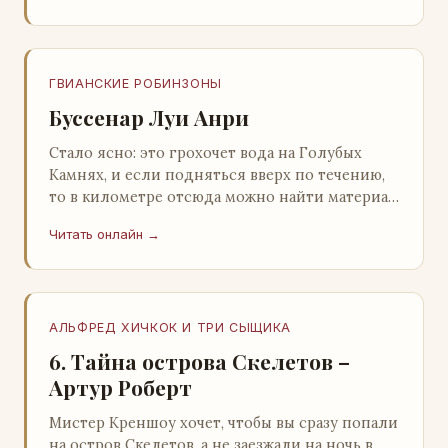
ГВИАНСКИЕ РОБИНЗОНЫ
Буссенар Луи Анри
Стало ясно: это грохочет вода на Голубых
Камнях, и если подняться вверх по течению,
то в километре отсюда можно найти материал
для плота.Производя не более шуму, чем
Читать онлайн →
крас…
АЛЬФРЕД ХИЧКОК И ТРИ СЫЩИКА
6. Тайна острова Скелетов –
Артур Роберт
Мистер Креншоу хочет, чтобы вы сразу попали
на остров Скелетов, а не заезжали на ночь в