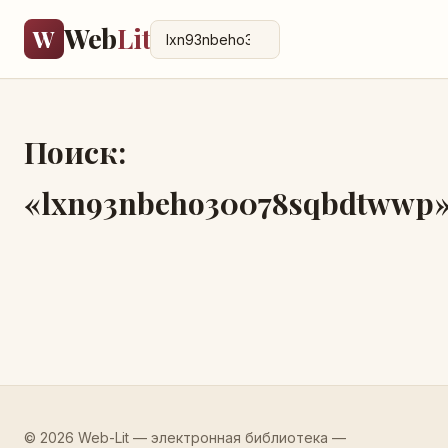
Web
Lit
W
Поиск:
«lxn93nbeho30078sqbdtwwp
© 2026 Web-Lit — электронная библиотека —