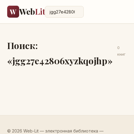
Web
Lit
W
Поиск:
0
книг
«jgg27e42806xyzkqojhp»
© 2026 Web-Lit — электронная библиотека —