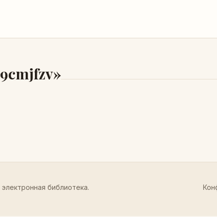
9cmjfzv»
 электронная библиотека.
Кон