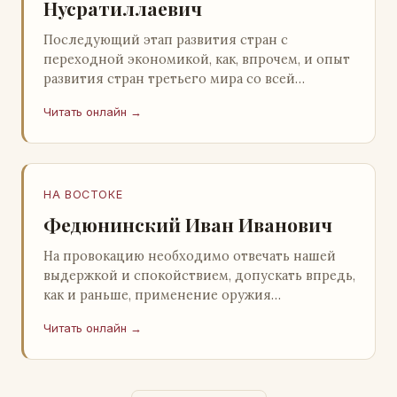
Нусратиллаевич
Последующий этап развития стран с
переходной экономикой, как, впрочем, и опыт
развития стран третьего мира со всей
очевидностью продемонстрировал
Читать онлайн →
ошибочность такого предс…
НА ВОСТОКЕ
Федюнинский Иван Иванович
На провокацию необходимо отвечать нашей
выдержкой и спокойствием, допускать впредь,
как и раньше, применение оружия
исключительно только в целях собственной
Читать онлайн →
самообороны о…