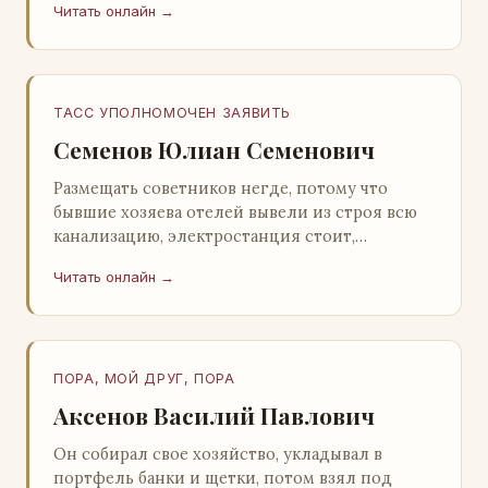
Читать онлайн →
Натанович. – Что ж, …
ТАСС УПОЛНОМОЧЕН ЗАЯВИТЬ
Семенов Юлиан Семенович
Размещать советников негде, потому что
бывшие хозяева отелей вывели из строя всю
канализацию, электростанция стоит,
бензохранилища пусты.Посол СССР в Нагонии
Читать онлайн →
А. Алешин». …
ПОРА, МОЙ ДРУГ, ПОРА
Аксенов Василий Павлович
Он собирал свое хозяйство, укладывал в
портфель банки и щетки, потом взял под