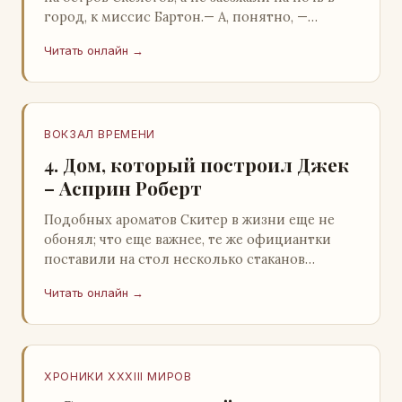
город, к миссис Бартон.— А, понятно, —
растерянно пробормотал Пит.Услыхав
Читать онлайн →
«кризис»…
ВОКЗАЛ ВРЕМЕНИ
4. Дом, который построил Джек
– Асприн Роберт
Подобных ароматов Скитер в жизни еще не
обонял; что еще важнее, те же официантки
поставили на стол несколько стаканов
жидкого средства для снятия стрессов.
Читать онлайн →
Скитер опрокин…
ХРОНИКИ XXXIII МИРОВ