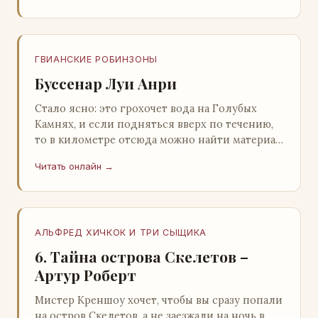
ГВИАНСКИЕ РОБИНЗОНЫ
Буссенар Луи Анри
Стало ясно: это грохочет вода на Голубых
Камнях, и если подняться вверх по течению,
то в километре отсюда можно найти материал
для плота.Производя не более шуму, чем
Читать онлайн →
крас…
АЛЬФРЕД ХИЧКОК И ТРИ СЫЩИКА
6. Тайна острова Скелетов –
Артур Роберт
Мистер Креншоу хочет, чтобы вы сразу попали
на остров Скелетов, а не заезжали на ночь в