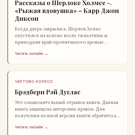
Рассказы о Шерлоке Холмсе -.
«Рыжая вдовушка» – Карр Джон
Диксон
Когда дверь закрылась, Шерлок Холмс
опустился на колено возле гильотины и,
приподняв край пропитанного кровью
покрывала, взглянул на тот кошмар, который
Читать онлайн →
скрывался под ним…
ЧЕРТОВО КОЛЕСО
Брэдбери Рэй Дуглас
Это ознакомительный отрывок книги. Данная
книга защищена авторским правом. Для
получения полной версии книги обратитесь к
нашему партнеру - распространителю
Читать онлайн →
легального ко…