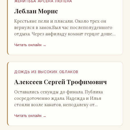
ЖЕНИТЬБА АРСЕНА ЛЮПЕНА
Леблан Морис
Крестьяне пели и плясали. Около трех он
вернулся в замок.Был час послеполуденного
отдыха. Через анфиладу комнат герцог дошел
до кордегардии, но вдруг замер на пороге и
Читать онлайн →
во…
ДОЖДЬ ИЗ ВЫСОКИХ ОБЛАКОВ
Алексеев Сергей Трофимович
Оставались секунды до финала. Публика
сосредоточенно ждала. Надежда и Илья
стояли возле канатов, неподалеку от
сидящего «Будды», и ничем не выделялись из
Читать онлайн →
прочей публики, …