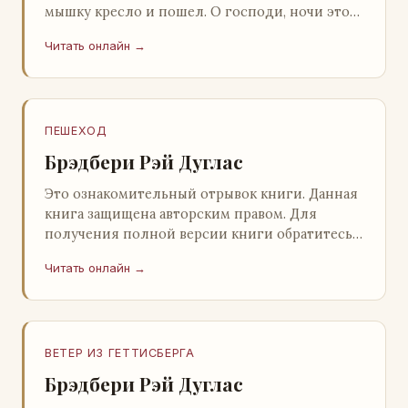
мышку кресло и пошел. О господи, ночи этой
не было конца! Глава 2 Причины, которые
Читать онлайн →
заставлял…
ПЕШЕХОД
Брэдбери Рэй Дуглас
Это ознакомительный отрывок книги. Данная
книга защищена авторским правом. Для
получения полной версии книги обратитесь к
нашему партнеру - распространителю
Читать онлайн →
легального ко…
ВЕТЕР ИЗ ГЕТТИСБЕРГА
Брэдбери Рэй Дуглас