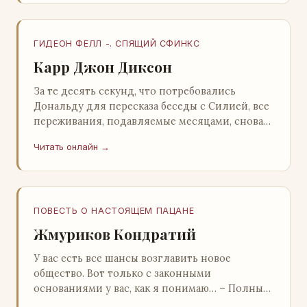
ГИДЕОН ФЕЛЛ -. СПЯЩИЙ СФИНКС
Карр Джон Диксон
За те десять секунд, что потребовались
Дональду для пересказа беседы с Силией, все
переживания, подавляемые месяцами, снова
захлестнули его. Среди зеленого сумрака,
Читать онлайн →
среди…
ПОВЕСТЬ О НАСТОЯЩЕМ ПАЦАНЕ
Жмуриков Кондратий
У вас есть все шансы возглавить новое
общество. Вот только с законными
основаниями у вас, как я понимаю… – Полный
голяк, – утвердительно кивнул Вован