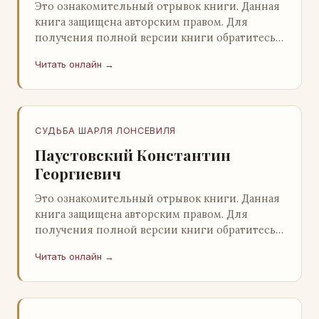
Это ознакомительный отрывок книги. Данная
книга защищена авторским правом. Для
получения полной версии книги обратитесь к
нашему партнеру - распространителю
Читать онлайн →
легального ко…
СУДЬБА ШАРЛЯ ЛОНСЕВИЛЯ
Паустовский Константин
Георгиевич
Это ознакомительный отрывок книги. Данная
книга защищена авторским правом. Для
получения полной версии книги обратитесь к
нашему партнеру - распространителю
Читать онлайн →
легального ко…