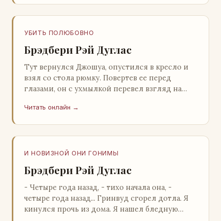
УБИТЬ ПОЛЮБОВНО
Брэдбери Рэй Дуглас
Тут вернулся Джошуа, опустился в кресло и
взял со стола рюмку. Повертев ее перед
глазами, он с ухмылкой перевел взгляд на
жену: - Шалишь! - Ты о чем? - с невинным
Читать онлайн →
видом с…
И НОВИЗНОЙ ОНИ ГОНИМЫ
Брэдбери Рэй Дуглас
- Четыре года назад, - тихо начала она, -
четыре года назад... Гринвуд сгорел дотла. Я
кинулся прочь из дома. Я нашел бледную
Нору у двери. - Что? - вскрикнул я. - Сгорел…