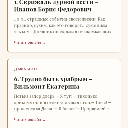
1. Скрижаль дурной вести –
Иванов Борис Федорович
.. э-э... страшные события своей жизни. Как
правило, сухим, как это говорят... суконным
языком... Дневник он скрывал от окружающих.
Тщательно прятал. Скорее всего, даже с…
Читать онлайн →
ДАША И KO
6. Трудно быть храбрым –
Вильмонт Екатерина
Петька запер дверь.— Я тут! — тихонько
крикнул он и в ответ услышал стон.— Петя! —
прошептала Даша. — Я боюсь!— Прорвемся! —
буркнул Петька и распахнул дверь в комнату.—
Читать онлайн →
…