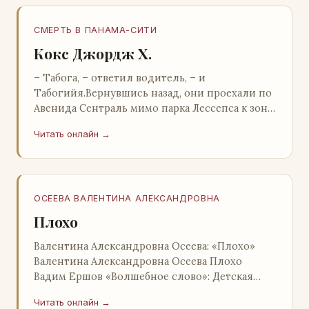
СМЕРТЬ В ПАНАМА-СИТИ
Кокс Джордж Х.
– Табога, – ответил водитель, – и
Табогийя.Вернувшись назад, они проехали по
Авенида Сентраль мимо парка Лессепса к зоне
Панамского канала. Водитель показал Расселу
Читать онлайн →
отель…
ОСЕЕВА ВАЛЕНТИНА АЛЕКСАНДРОВНА
Плохо
Валентина Александровна Осеева: «Плохо»
Валентина Александровна Осеева Плохо
Вадим Ершов «Волшебное слово»: Детская
литература; Москва; 1977 Валентина
Читать онлайн →
Александровна ОСЕЕВ…