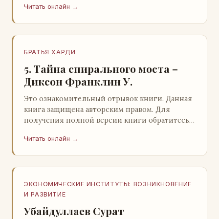
Читать онлайн →
БРАТЬЯ ХАРДИ
5. Тайна спирального моста –
Диксон Франклин У.
Это ознакомительный отрывок книги. Данная
книга защищена авторским правом. Для
получения полной версии книги обратитесь к
нашему партнеру - распространителю
Читать онлайн →
легального ко…
ЭКОНОМИЧЕСКИЕ ИНСТИТУТЫ: ВОЗНИКНОВЕНИЕ
И РАЗВИТИЕ
Убайдуллаев Сурат