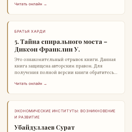
Читать онлайн →
БРАТЬЯ ХАРДИ
5. Тайна спирального моста –
Диксон Франклин У.
Это ознакомительный отрывок книги. Данная
книга защищена авторским правом. Для
получения полной версии книги обратитесь к
нашему партнеру - распространителю
Читать онлайн →
легального ко…
ЭКОНОМИЧЕСКИЕ ИНСТИТУТЫ: ВОЗНИКНОВЕНИЕ
И РАЗВИТИЕ
Убайдуллаев Сурат