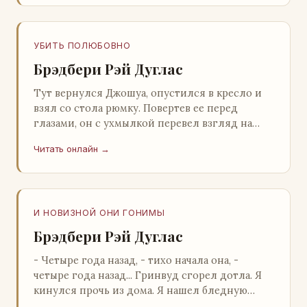
УБИТЬ ПОЛЮБОВНО
Брэдбери Рэй Дуглас
Тут вернулся Джошуа, опустился в кресло и
взял со стола рюмку. Повертев ее перед
глазами, он с ухмылкой перевел взгляд на
жену: - Шалишь! - Ты о чем? - с невинным
Читать онлайн →
видом с…
И НОВИЗНОЙ ОНИ ГОНИМЫ
Брэдбери Рэй Дуглас
- Четыре года назад, - тихо начала она, -
четыре года назад... Гринвуд сгорел дотла. Я
кинулся прочь из дома. Я нашел бледную
Нору у двери. - Что? - вскрикнул я. - Сгорел…