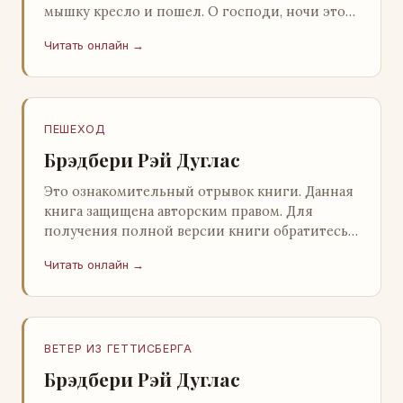
мышку кресло и пошел. О господи, ночи этой
не было конца! Глава 2 Причины, которые
Читать онлайн →
заставлял…
ПЕШЕХОД
Брэдбери Рэй Дуглас
Это ознакомительный отрывок книги. Данная
книга защищена авторским правом. Для
получения полной версии книги обратитесь к
нашему партнеру - распространителю
Читать онлайн →
легального ко…
ВЕТЕР ИЗ ГЕТТИСБЕРГА
Брэдбери Рэй Дуглас