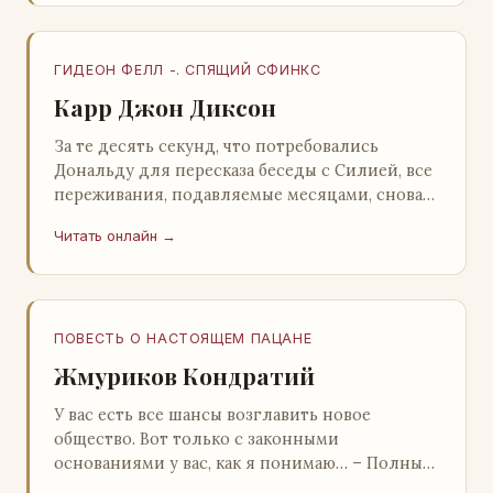
ГИДЕОН ФЕЛЛ -. СПЯЩИЙ СФИНКС
Карр Джон Диксон
За те десять секунд, что потребовались
Дональду для пересказа беседы с Силией, все
переживания, подавляемые месяцами, снова
захлестнули его. Среди зеленого сумрака,
Читать онлайн →
среди…
ПОВЕСТЬ О НАСТОЯЩЕМ ПАЦАНЕ
Жмуриков Кондратий
У вас есть все шансы возглавить новое
общество. Вот только с законными
основаниями у вас, как я понимаю… – Полный
голяк, – утвердительно кивнул Вован