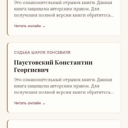
Это ознакомительный отрывок книги. Данная
книга защищена авторским правом. Для
получения полной версии книги обратитесь к
нашему партнеру - распространителю
Читать онлайн →
легального ко…
СУДЬБА ШАРЛЯ ЛОНСЕВИЛЯ
Паустовский Константин
Георгиевич
Это ознакомительный отрывок книги. Данная
книга защищена авторским правом. Для
получения полной версии книги обратитесь к
нашему партнеру - распространителю
Читать онлайн →
легального ко…