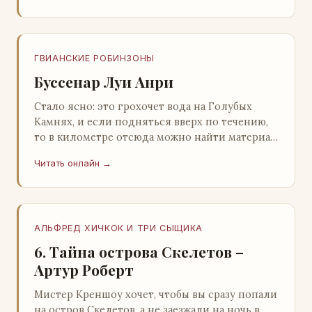
ГВИАНСКИЕ РОБИНЗОНЫ
Буссенар Луи Анри
Стало ясно: это грохочет вода на Голубых
Камнях, и если подняться вверх по течению,
то в километре отсюда можно найти материал
для плота.Производя не более шуму, чем
Читать онлайн →
крас…
АЛЬФРЕД ХИЧКОК И ТРИ СЫЩИКА
6. Тайна острова Скелетов –
Артур Роберт
Мистер Креншоу хочет, чтобы вы сразу попали
на остров Скелетов, а не заезжали на ночь в