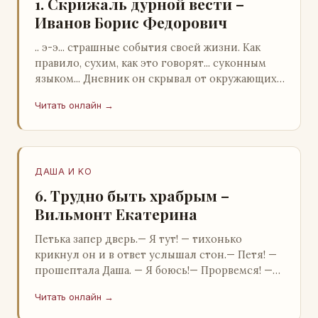
1. Скрижаль дурной вести –
Иванов Борис Федорович
.. э-э... страшные события своей жизни. Как
правило, сухим, как это говорят... суконным
языком... Дневник он скрывал от окружающих.
Тщательно прятал. Скорее всего, даже с…
Читать онлайн →
ДАША И KO
6. Трудно быть храбрым –
Вильмонт Екатерина
Петька запер дверь.— Я тут! — тихонько
крикнул он и в ответ услышал стон.— Петя! —
прошептала Даша. — Я боюсь!— Прорвемся! —
буркнул Петька и распахнул дверь в комнату.—
Читать онлайн →
…