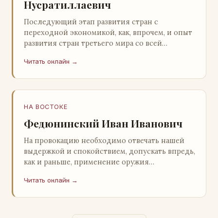
Нусратиллаевич
Последующий этап развития стран с
переходной экономикой, как, впрочем, и опыт
развития стран третьего мира со всей
очевидностью продемонстрировал
Читать онлайн →
ошибочность такого предс…
НА ВОСТОКЕ
Федюнинский Иван Иванович
На провокацию необходимо отвечать нашей
выдержкой и спокойствием, допускать впредь,
как и раньше, применение оружия
исключительно только в целях собственной
Читать онлайн →
самообороны о…