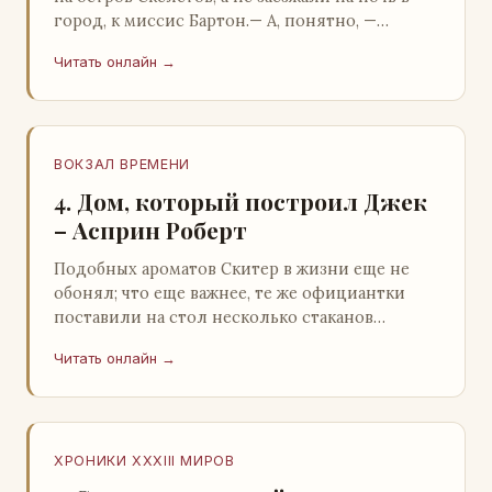
город, к миссис Бартон.— А, понятно, —
растерянно пробормотал Пит.Услыхав
Читать онлайн →
«кризис»…
ВОКЗАЛ ВРЕМЕНИ
4. Дом, который построил Джек
– Асприн Роберт
Подобных ароматов Скитер в жизни еще не
обонял; что еще важнее, те же официантки
поставили на стол несколько стаканов
жидкого средства для снятия стрессов.
Читать онлайн →
Скитер опрокин…
ХРОНИКИ XXXIII МИРОВ