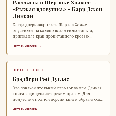
Рассказы о Шерлоке Холмсе -.
«Рыжая вдовушка» – Карр Джон
Диксон
Когда дверь закрылась, Шерлок Холмс
опустился на колено возле гильотины и,
приподняв край пропитанного кровью
покрывала, взглянул на тот кошмар, который
Читать онлайн →
скрывался под ним…
ЧЕРТОВО КОЛЕСО
Брэдбери Рэй Дуглас
Это ознакомительный отрывок книги. Данная
книга защищена авторским правом. Для
получения полной версии книги обратитесь к
нашему партнеру - распространителю
Читать онлайн →
легального ко…