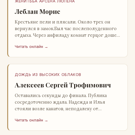
ЖЕНИТЬБА АРСЕНА ЛЮПЕНА
Леблан Морис
Крестьяне пели и плясали. Около трех он
вернулся в замок.Был час послеполуденного
отдыха. Через анфиладу комнат герцог дошел
до кордегардии, но вдруг замер на пороге и
Читать онлайн →
во…
ДОЖДЬ ИЗ ВЫСОКИХ ОБЛАКОВ
Алексеев Сергей Трофимович
Оставались секунды до финала. Публика
сосредоточенно ждала. Надежда и Илья
стояли возле канатов, неподалеку от
сидящего «Будды», и ничем не выделялись из
Читать онлайн →
прочей публики, …