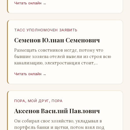
Читать онлайн →
Натанович. – Что ж, …
ТАСС УПОЛНОМОЧЕН ЗАЯВИТЬ
Семенов Юлиан Семенович
Размещать советников негде, потому что
бывшие хозяева отелей вывели из строя всю
канализацию, электростанция стоит,
бензохранилища пусты.Посол СССР в Нагонии
Читать онлайн →
А. Алешин». …
ПОРА, МОЙ ДРУГ, ПОРА
Аксенов Василий Павлович
Он собирал свое хозяйство, укладывал в
портфель банки и щетки, потом взял под