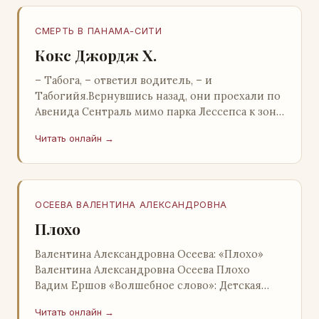
СМЕРТЬ В ПАНАМА-СИТИ
Кокс Джордж Х.
– Табога, – ответил водитель, – и
Табогийя.Вернувшись назад, они проехали по
Авенида Сентраль мимо парка Лессепса к зоне
Панамского канала. Водитель показал Расселу
Читать онлайн →
отель…
ОСЕЕВА ВАЛЕНТИНА АЛЕКСАНДРОВНА
Плохо
Валентина Александровна Осеева: «Плохо»
Валентина Александровна Осеева Плохо
Вадим Ершов «Волшебное слово»: Детская
литература; Москва; 1977 Валентина
Читать онлайн →
Александровна ОСЕЕВ…