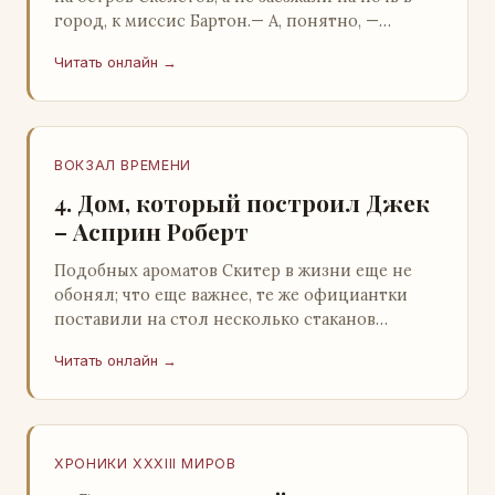
город, к миссис Бартон.— А, понятно, —
растерянно пробормотал Пит.Услыхав
Читать онлайн →
«кризис»…
ВОКЗАЛ ВРЕМЕНИ
4. Дом, который построил Джек
– Асприн Роберт
Подобных ароматов Скитер в жизни еще не
обонял; что еще важнее, те же официантки
поставили на стол несколько стаканов
жидкого средства для снятия стрессов.
Читать онлайн →
Скитер опрокин…
ХРОНИКИ XXXIII МИРОВ