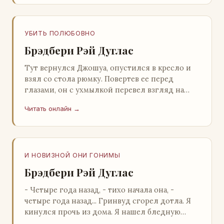
УБИТЬ ПОЛЮБОВНО
Брэдбери Рэй Дуглас
Тут вернулся Джошуа, опустился в кресло и
взял со стола рюмку. Повертев ее перед
глазами, он с ухмылкой перевел взгляд на
жену: - Шалишь! - Ты о чем? - с невинным
Читать онлайн →
видом с…
И НОВИЗНОЙ ОНИ ГОНИМЫ
Брэдбери Рэй Дуглас
- Четыре года назад, - тихо начала она, -
четыре года назад... Гринвуд сгорел дотла. Я
кинулся прочь из дома. Я нашел бледную
Нору у двери. - Что? - вскрикнул я. - Сгорел…