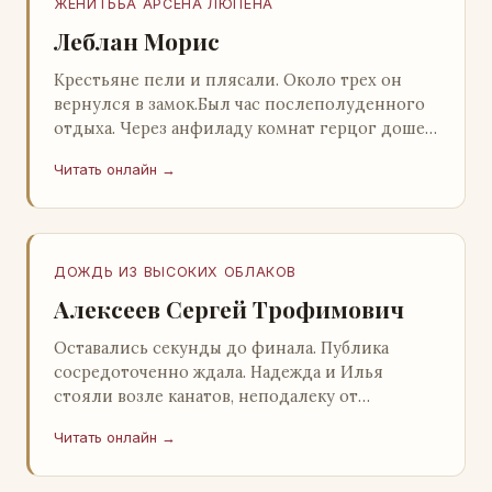
ЖЕНИТЬБА АРСЕНА ЛЮПЕНА
Леблан Морис
Крестьяне пели и плясали. Около трех он
вернулся в замок.Был час послеполуденного
отдыха. Через анфиладу комнат герцог дошел
до кордегардии, но вдруг замер на пороге и
Читать онлайн →
во…
ДОЖДЬ ИЗ ВЫСОКИХ ОБЛАКОВ
Алексеев Сергей Трофимович
Оставались секунды до финала. Публика
сосредоточенно ждала. Надежда и Илья
стояли возле канатов, неподалеку от
сидящего «Будды», и ничем не выделялись из
Читать онлайн →
прочей публики, …