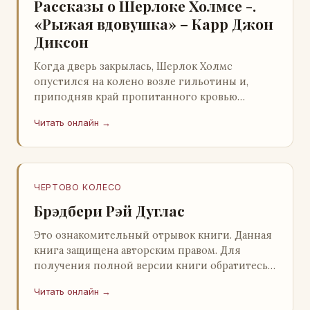
Рассказы о Шерлоке Холмсе -.
«Рыжая вдовушка» – Карр Джон
Диксон
Когда дверь закрылась, Шерлок Холмс
опустился на колено возле гильотины и,
приподняв край пропитанного кровью
покрывала, взглянул на тот кошмар, который
Читать онлайн →
скрывался под ним…
ЧЕРТОВО КОЛЕСО
Брэдбери Рэй Дуглас
Это ознакомительный отрывок книги. Данная
книга защищена авторским правом. Для
получения полной версии книги обратитесь к
нашему партнеру - распространителю
Читать онлайн →
легального ко…