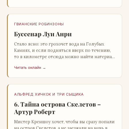
ГВИАНСКИЕ РОБИНЗОНЫ
Буссенар Луи Анри
Стало ясно: это грохочет вода на Голубых
Камнях, и если подняться вверх по течению,
то в километре отсюда можно найти материал
для плота.Производя не более шуму, чем
Читать онлайн →
крас…
АЛЬФРЕД ХИЧКОК И ТРИ СЫЩИКА
6. Тайна острова Скелетов –
Артур Роберт
Мистер Креншоу хочет, чтобы вы сразу попали
на остров Скелетов, а не заезжали на ночь в