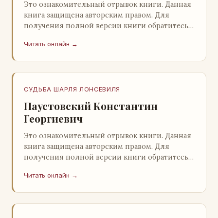
Это ознакомительный отрывок книги. Данная
книга защищена авторским правом. Для
получения полной версии книги обратитесь к
нашему партнеру - распространителю
Читать онлайн →
легального ко…
СУДЬБА ШАРЛЯ ЛОНСЕВИЛЯ
Паустовский Константин
Георгиевич
Это ознакомительный отрывок книги. Данная
книга защищена авторским правом. Для
получения полной версии книги обратитесь к
нашему партнеру - распространителю
Читать онлайн →
легального ко…