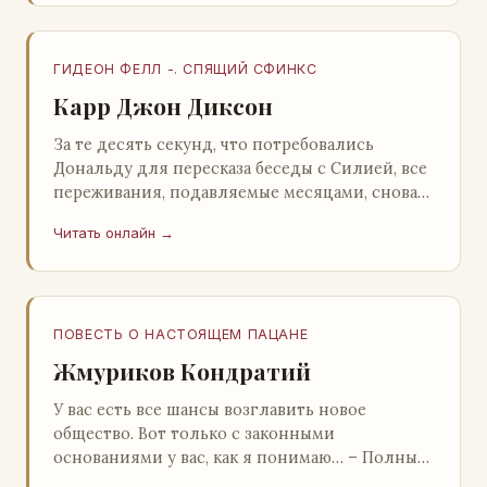
ГИДЕОН ФЕЛЛ -. СПЯЩИЙ СФИНКС
Карр Джон Диксон
За те десять секунд, что потребовались
Дональду для пересказа беседы с Силией, все
переживания, подавляемые месяцами, снова
захлестнули его. Среди зеленого сумрака,
Читать онлайн →
среди…
ПОВЕСТЬ О НАСТОЯЩЕМ ПАЦАНЕ
Жмуриков Кондратий
У вас есть все шансы возглавить новое
общество. Вот только с законными
основаниями у вас, как я понимаю… – Полный
голяк, – утвердительно кивнул Вован