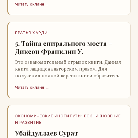
Читать онлайн →
БРАТЬЯ ХАРДИ
5. Тайна спирального моста –
Диксон Франклин У.
Это ознакомительный отрывок книги. Данная
книга защищена авторским правом. Для
получения полной версии книги обратитесь к
нашему партнеру - распространителю
Читать онлайн →
легального ко…
ЭКОНОМИЧЕСКИЕ ИНСТИТУТЫ: ВОЗНИКНОВЕНИЕ
И РАЗВИТИЕ
Убайдуллаев Сурат