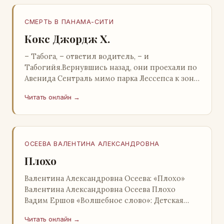
СМЕРТЬ В ПАНАМА-СИТИ
Кокс Джордж Х.
– Табога, – ответил водитель, – и
Табогийя.Вернувшись назад, они проехали по
Авенида Сентраль мимо парка Лессепса к зоне
Панамского канала. Водитель показал Расселу
Читать онлайн →
отель…
ОСЕЕВА ВАЛЕНТИНА АЛЕКСАНДРОВНА
Плохо
Валентина Александровна Осеева: «Плохо»
Валентина Александровна Осеева Плохо
Вадим Ершов «Волшебное слово»: Детская
литература; Москва; 1977 Валентина
Читать онлайн →
Александровна ОСЕЕВ…