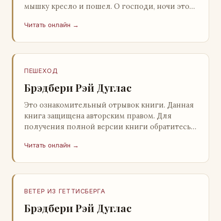
мышку кресло и пошел. О господи, ночи этой
не было конца! Глава 2 Причины, которые
Читать онлайн →
заставлял…
ПЕШЕХОД
Брэдбери Рэй Дуглас
Это ознакомительный отрывок книги. Данная
книга защищена авторским правом. Для
получения полной версии книги обратитесь к
нашему партнеру - распространителю
Читать онлайн →
легального ко…
ВЕТЕР ИЗ ГЕТТИСБЕРГА
Брэдбери Рэй Дуглас