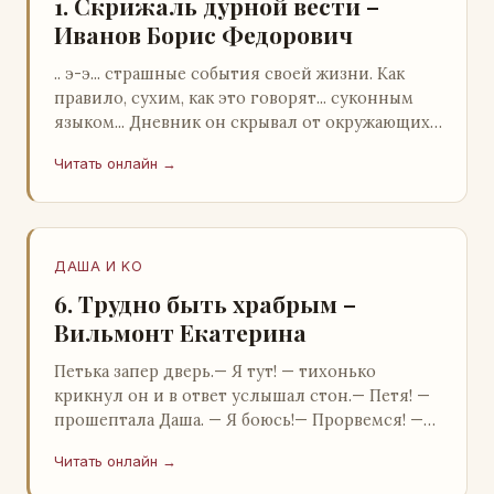
1. Скрижаль дурной вести –
Иванов Борис Федорович
.. э-э... страшные события своей жизни. Как
правило, сухим, как это говорят... суконным
языком... Дневник он скрывал от окружающих.
Тщательно прятал. Скорее всего, даже с…
Читать онлайн →
ДАША И KO
6. Трудно быть храбрым –
Вильмонт Екатерина
Петька запер дверь.— Я тут! — тихонько
крикнул он и в ответ услышал стон.— Петя! —
прошептала Даша. — Я боюсь!— Прорвемся! —
буркнул Петька и распахнул дверь в комнату.—
Читать онлайн →
…