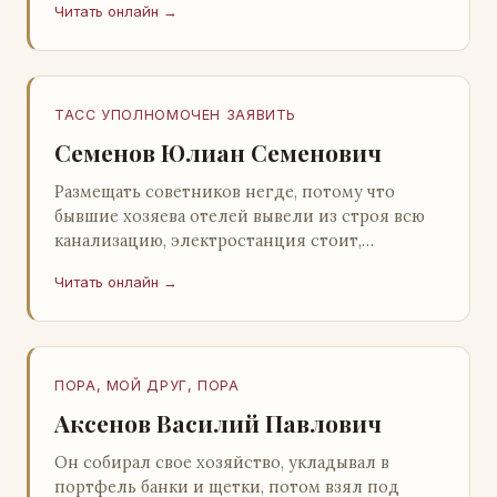
Читать онлайн →
Натанович. – Что ж, …
ТАСС УПОЛНОМОЧЕН ЗАЯВИТЬ
Семенов Юлиан Семенович
Размещать советников негде, потому что
бывшие хозяева отелей вывели из строя всю
канализацию, электростанция стоит,
бензохранилища пусты.Посол СССР в Нагонии
Читать онлайн →
А. Алешин». …
ПОРА, МОЙ ДРУГ, ПОРА
Аксенов Василий Павлович
Он собирал свое хозяйство, укладывал в
портфель банки и щетки, потом взял под