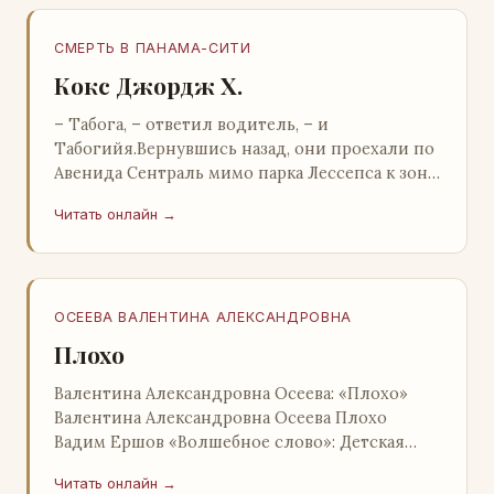
СМЕРТЬ В ПАНАМА-СИТИ
Кокс Джордж Х.
– Табога, – ответил водитель, – и
Табогийя.Вернувшись назад, они проехали по
Авенида Сентраль мимо парка Лессепса к зоне
Панамского канала. Водитель показал Расселу
Читать онлайн →
отель…
ОСЕЕВА ВАЛЕНТИНА АЛЕКСАНДРОВНА
Плохо
Валентина Александровна Осеева: «Плохо»
Валентина Александровна Осеева Плохо
Вадим Ершов «Волшебное слово»: Детская
литература; Москва; 1977 Валентина
Читать онлайн →
Александровна ОСЕЕВ…