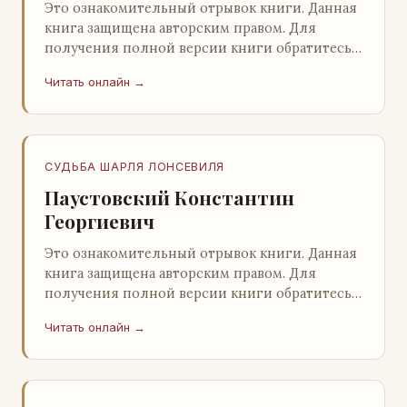
Это ознакомительный отрывок книги. Данная
книга защищена авторским правом. Для
получения полной версии книги обратитесь к
нашему партнеру - распространителю
Читать онлайн →
легального ко…
СУДЬБА ШАРЛЯ ЛОНСЕВИЛЯ
Паустовский Константин
Георгиевич
Это ознакомительный отрывок книги. Данная
книга защищена авторским правом. Для
получения полной версии книги обратитесь к
нашему партнеру - распространителю
Читать онлайн →
легального ко…