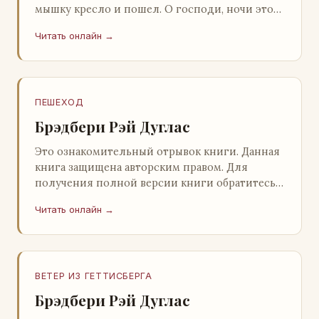
мышку кресло и пошел. О господи, ночи этой
не было конца! Глава 2 Причины, которые
Читать онлайн →
заставлял…
ПЕШЕХОД
Брэдбери Рэй Дуглас
Это ознакомительный отрывок книги. Данная
книга защищена авторским правом. Для
получения полной версии книги обратитесь к
нашему партнеру - распространителю
Читать онлайн →
легального ко…
ВЕТЕР ИЗ ГЕТТИСБЕРГА
Брэдбери Рэй Дуглас