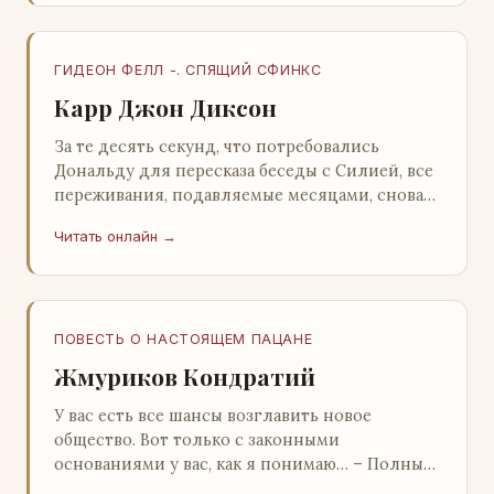
ГИДЕОН ФЕЛЛ -. СПЯЩИЙ СФИНКС
Карр Джон Диксон
За те десять секунд, что потребовались
Дональду для пересказа беседы с Силией, все
переживания, подавляемые месяцами, снова
захлестнули его. Среди зеленого сумрака,
Читать онлайн →
среди…
ПОВЕСТЬ О НАСТОЯЩЕМ ПАЦАНЕ
Жмуриков Кондратий
У вас есть все шансы возглавить новое
общество. Вот только с законными
основаниями у вас, как я понимаю… – Полный
голяк, – утвердительно кивнул Вован