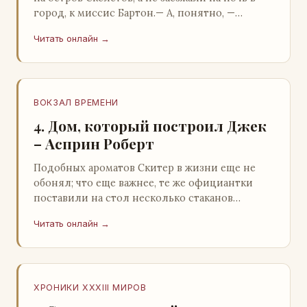
город, к миссис Бартон.— А, понятно, —
растерянно пробормотал Пит.Услыхав
Читать онлайн →
«кризис»…
ВОКЗАЛ ВРЕМЕНИ
4. Дом, который построил Джек
– Асприн Роберт
Подобных ароматов Скитер в жизни еще не
обонял; что еще важнее, те же официантки
поставили на стол несколько стаканов
жидкого средства для снятия стрессов.
Читать онлайн →
Скитер опрокин…
ХРОНИКИ XXXIII МИРОВ