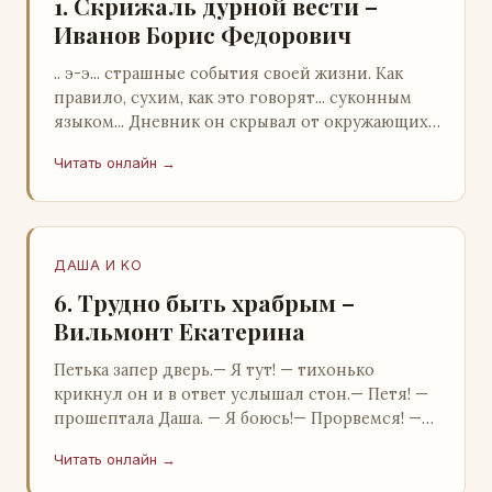
1. Скрижаль дурной вести –
Иванов Борис Федорович
.. э-э... страшные события своей жизни. Как
правило, сухим, как это говорят... суконным
языком... Дневник он скрывал от окружающих.
Тщательно прятал. Скорее всего, даже с…
Читать онлайн →
ДАША И KO
6. Трудно быть храбрым –
Вильмонт Екатерина
Петька запер дверь.— Я тут! — тихонько
крикнул он и в ответ услышал стон.— Петя! —
прошептала Даша. — Я боюсь!— Прорвемся! —
буркнул Петька и распахнул дверь в комнату.—
Читать онлайн →
…