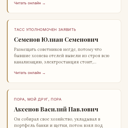
Читать онлайн →
Натанович. – Что ж, …
ТАСС УПОЛНОМОЧЕН ЗАЯВИТЬ
Семенов Юлиан Семенович
Размещать советников негде, потому что
бывшие хозяева отелей вывели из строя всю
канализацию, электростанция стоит,
бензохранилища пусты.Посол СССР в Нагонии
Читать онлайн →
А. Алешин». …
ПОРА, МОЙ ДРУГ, ПОРА
Аксенов Василий Павлович
Он собирал свое хозяйство, укладывал в
портфель банки и щетки, потом взял под