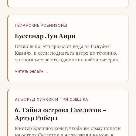
ГВИАНСКИЕ РОБИНЗОНЫ
Буссенар Луи Анри
Стало ясно: это грохочет вода на Голубых
Камнях, и если подняться вверх по течению,
то в километре отсюда можно найти материал
для плота.Производя не более шуму, чем
Читать онлайн →
крас…
АЛЬФРЕД ХИЧКОК И ТРИ СЫЩИКА
6. Тайна острова Скелетов –
Артур Роберт
Мистер Креншоу хочет, чтобы вы сразу попали
на остров Скелетов, а не заезжали на ночь в