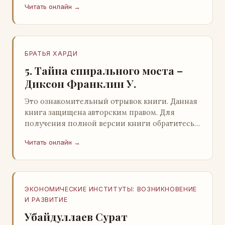
Читать онлайн →
БРАТЬЯ ХАРДИ
5. Тайна спирального моста –
Диксон Франклин У.
Это ознакомительный отрывок книги. Данная
книга защищена авторским правом. Для
получения полной версии книги обратитесь к
нашему партнеру - распространителю
Читать онлайн →
легального ко…
ЭКОНОМИЧЕСКИЕ ИНСТИТУТЫ: ВОЗНИКНОВЕНИЕ
И РАЗВИТИЕ
Убайдуллаев Сурат