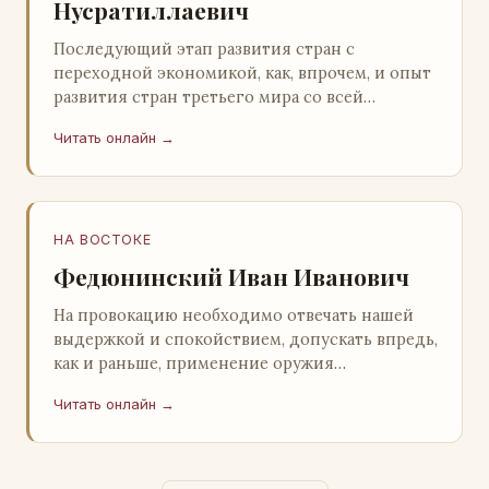
Нусратиллаевич
Последующий этап развития стран с
переходной экономикой, как, впрочем, и опыт
развития стран третьего мира со всей
очевидностью продемонстрировал
Читать онлайн →
ошибочность такого предс…
НА ВОСТОКЕ
Федюнинский Иван Иванович
На провокацию необходимо отвечать нашей
выдержкой и спокойствием, допускать впредь,
как и раньше, применение оружия
исключительно только в целях собственной
Читать онлайн →
самообороны о…