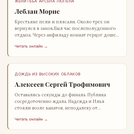
ЖЕНИТЬБА АРСЕНА ЛЮПЕНА
Леблан Морис
Крестьяне пели и плясали. Около трех он
вернулся в замок.Был час послеполуденного
отдыха. Через анфиладу комнат герцог дошел
до кордегардии, но вдруг замер на пороге и
Читать онлайн →
во…
ДОЖДЬ ИЗ ВЫСОКИХ ОБЛАКОВ
Алексеев Сергей Трофимович
Оставались секунды до финала. Публика
сосредоточенно ждала. Надежда и Илья
стояли возле канатов, неподалеку от
сидящего «Будды», и ничем не выделялись из
Читать онлайн →
прочей публики, …