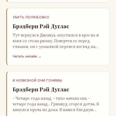
УБИТЬ ПОЛЮБОВНО
Брэдбери Рэй Дуглас
Тут вернулся Джошуа, опустился в кресло и
взял со стола рюмку. Повертев ее перед
глазами, он с ухмылкой перевел взгляд на
жену: - Шалишь! - Ты о чем? - с невинным
Читать онлайн →
видом с…
И НОВИЗНОЙ ОНИ ГОНИМЫ
Брэдбери Рэй Дуглас
- Четыре года назад, - тихо начала она, -
четыре года назад... Гринвуд сгорел дотла. Я
кинулся прочь из дома. Я нашел бледную
Нору у двери. - Что? - вскрикнул я. - Сгорел…