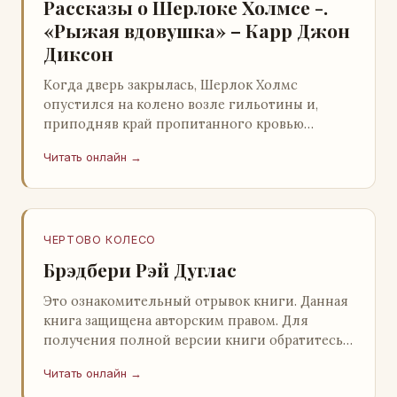
Рассказы о Шерлоке Холмсе -.
«Рыжая вдовушка» – Карр Джон
Диксон
Когда дверь закрылась, Шерлок Холмс
опустился на колено возле гильотины и,
приподняв край пропитанного кровью
покрывала, взглянул на тот кошмар, который
Читать онлайн →
скрывался под ним…
ЧЕРТОВО КОЛЕСО
Брэдбери Рэй Дуглас
Это ознакомительный отрывок книги. Данная
книга защищена авторским правом. Для
получения полной версии книги обратитесь к
нашему партнеру - распространителю
Читать онлайн →
легального ко…