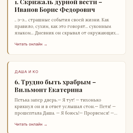
1. Скрижаль дурной вести –
Иванов Борис Федорович
.. э-э... страшные события своей жизни. Как
правило, сухим, как это говорят... суконным
языком... Дневник он скрывал от окружающих.
Тщательно прятал. Скорее всего, даже с…
Читать онлайн →
ДАША И KO
6. Трудно быть храбрым –
Вильмонт Екатерина
Петька запер дверь.— Я тут! — тихонько
крикнул он и в ответ услышал стон.— Петя! —
прошептала Даша. — Я боюсь!— Прорвемся! —
буркнул Петька и распахнул дверь в комнату.—
Читать онлайн →
…