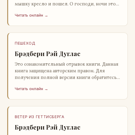
мышку кресло и пошел. О господи, ночи этой
не было конца! Глава 2 Причины, которые
Читать онлайн →
заставлял…
ПЕШЕХОД
Брэдбери Рэй Дуглас
Это ознакомительный отрывок книги. Данная
книга защищена авторским правом. Для
получения полной версии книги обратитесь к
нашему партнеру - распространителю
Читать онлайн →
легального ко…
ВЕТЕР ИЗ ГЕТТИСБЕРГА
Брэдбери Рэй Дуглас