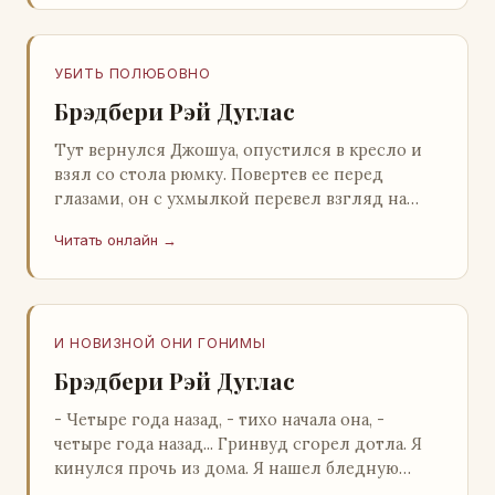
УБИТЬ ПОЛЮБОВНО
Брэдбери Рэй Дуглас
Тут вернулся Джошуа, опустился в кресло и
взял со стола рюмку. Повертев ее перед
глазами, он с ухмылкой перевел взгляд на
жену: - Шалишь! - Ты о чем? - с невинным
Читать онлайн →
видом с…
И НОВИЗНОЙ ОНИ ГОНИМЫ
Брэдбери Рэй Дуглас
- Четыре года назад, - тихо начала она, -
четыре года назад... Гринвуд сгорел дотла. Я
кинулся прочь из дома. Я нашел бледную
Нору у двери. - Что? - вскрикнул я. - Сгорел…