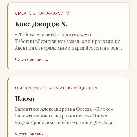
СМЕРТЬ В ПАНАМА-СИТИ
Кокс Джордж Х.
– Табога, – ответил водитель, – и
Табогийя.Вернувшись назад, они проехали по
Авенида Сентраль мимо парка Лессепса к зоне
Панамского канала. Водитель показал Расселу
Читать онлайн →
отель…
ОСЕЕВА ВАЛЕНТИНА АЛЕКСАНДРОВНА
Плохо
Валентина Александровна Осеева: «Плохо»
Валентина Александровна Осеева Плохо
Вадим Ершов «Волшебное слово»: Детская
литература; Москва; 1977 Валентина
Читать онлайн →
Александровна ОСЕЕВ…