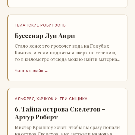
ГВИАНСКИЕ РОБИНЗОНЫ
Буссенар Луи Анри
Стало ясно: это грохочет вода на Голубых
Камнях, и если подняться вверх по течению,
то в километре отсюда можно найти материал
для плота.Производя не более шуму, чем
Читать онлайн →
крас…
АЛЬФРЕД ХИЧКОК И ТРИ СЫЩИКА
6. Тайна острова Скелетов –
Артур Роберт
Мистер Креншоу хочет, чтобы вы сразу попали
на остров Скелетов, а не заезжали на ночь в