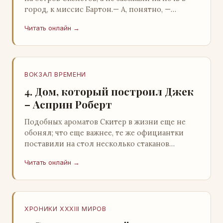
город, к миссис Бартон.— А, понятно, —
растерянно пробормотал Пит.Услыхав
Читать онлайн →
«кризис»…
ВОКЗАЛ ВРЕМЕНИ
4. Дом, который построил Джек
– Асприн Роберт
Подобных ароматов Скитер в жизни еще не
обонял; что еще важнее, те же официантки
поставили на стол несколько стаканов
жидкого средства для снятия стрессов.
Читать онлайн →
Скитер опрокин…
ХРОНИКИ XXXIII МИРОВ