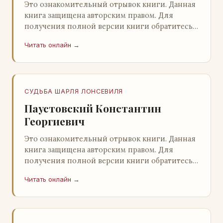
Это ознакомительный отрывок книги. Данная
книга защищена авторским правом. Для
получения полной версии книги обратитесь к
нашему партнеру - распространителю
Читать онлайн →
легального ко…
СУДЬБА ШАРЛЯ ЛОНСЕВИЛЯ
Паустовский Константин
Георгиевич
Это ознакомительный отрывок книги. Данная
книга защищена авторским правом. Для
получения полной версии книги обратитесь к
нашему партнеру - распространителю
Читать онлайн →
легального ко…