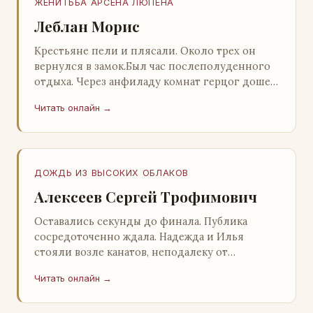
ЖЕНИТЬБА АРСЕНА ЛЮПЕНА
Леблан Морис
Крестьяне пели и плясали. Около трех он
вернулся в замок.Был час послеполуденного
отдыха. Через анфиладу комнат герцог дошел
до кордегардии, но вдруг замер на пороге и
Читать онлайн →
во…
ДОЖДЬ ИЗ ВЫСОКИХ ОБЛАКОВ
Алексеев Сергей Трофимович
Оставались секунды до финала. Публика
сосредоточенно ждала. Надежда и Илья
стояли возле канатов, неподалеку от
сидящего «Будды», и ничем не выделялись из
Читать онлайн →
прочей публики, …