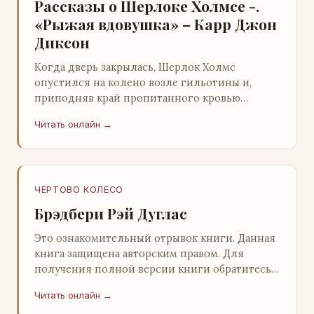
Рассказы о Шерлоке Холмсе -.
«Рыжая вдовушка» – Карр Джон
Диксон
Когда дверь закрылась, Шерлок Холмс
опустился на колено возле гильотины и,
приподняв край пропитанного кровью
покрывала, взглянул на тот кошмар, который
Читать онлайн →
скрывался под ним…
ЧЕРТОВО КОЛЕСО
Брэдбери Рэй Дуглас
Это ознакомительный отрывок книги. Данная
книга защищена авторским правом. Для
получения полной версии книги обратитесь к
нашему партнеру - распространителю
Читать онлайн →
легального ко…