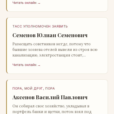
Читать онлайн →
Натанович. – Что ж, …
ТАСС УПОЛНОМОЧЕН ЗАЯВИТЬ
Семенов Юлиан Семенович
Размещать советников негде, потому что
бывшие хозяева отелей вывели из строя всю
канализацию, электростанция стоит,
бензохранилища пусты.Посол СССР в Нагонии
Читать онлайн →
А. Алешин». …
ПОРА, МОЙ ДРУГ, ПОРА
Аксенов Василий Павлович
Он собирал свое хозяйство, укладывал в
портфель банки и щетки, потом взял под