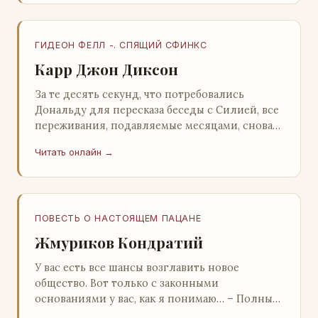
ГИДЕОН ФЕЛЛ -. СПЯЩИЙ СФИНКС
Карр Джон Диксон
За те десять секунд, что потребовались
Дональду для пересказа беседы с Силией, все
переживания, подавляемые месяцами, снова
захлестнули его. Среди зеленого сумрака,
Читать онлайн →
среди…
ПОВЕСТЬ О НАСТОЯЩЕМ ПАЦАНЕ
Жмуриков Кондратий
У вас есть все шансы возглавить новое
общество. Вот только с законными
основаниями у вас, как я понимаю… – Полный
голяк, – утвердительно кивнул Вован