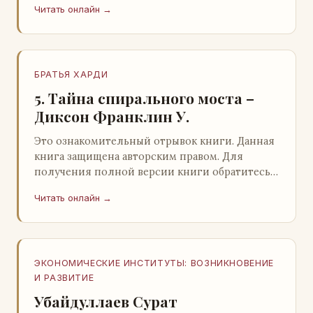
Читать онлайн →
БРАТЬЯ ХАРДИ
5. Тайна спирального моста –
Диксон Франклин У.
Это ознакомительный отрывок книги. Данная
книга защищена авторским правом. Для
получения полной версии книги обратитесь к
нашему партнеру - распространителю
Читать онлайн →
легального ко…
ЭКОНОМИЧЕСКИЕ ИНСТИТУТЫ: ВОЗНИКНОВЕНИЕ
И РАЗВИТИЕ
Убайдуллаев Сурат