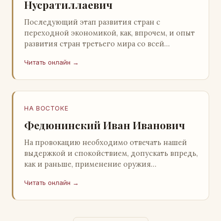
Нусратиллаевич
Последующий этап развития стран с
переходной экономикой, как, впрочем, и опыт
развития стран третьего мира со всей
очевидностью продемонстрировал
Читать онлайн →
ошибочность такого предс…
НА ВОСТОКЕ
Федюнинский Иван Иванович
На провокацию необходимо отвечать нашей
выдержкой и спокойствием, допускать впредь,
как и раньше, применение оружия
исключительно только в целях собственной
Читать онлайн →
самообороны о…