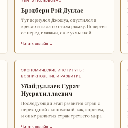
УБИТЬ ПОЛЮБОВНО
Брэдбери Рэй Дуглас
Тут вернулся Джошуа, опустился в
кресло и взял со стола рюмку. Повертев
ее перед глазами, он с ухмылкой
перевел взгляд на жену: - Шалишь! - Ты
Читать онлайн →
о чем? - с невинным видом с…
ЭКОНОМИЧЕСКИЕ ИНСТИТУТЫ:
ВОЗНИКНОВЕНИЕ И РАЗВИТИЕ
а
Убайдуллаев Сурат
Нусратиллаевич
Последующий этап развития стран с
переходной экономикой, как, впрочем,
и опыт развития стран третьего мира
со всей очевидностью
Читать онлайн →