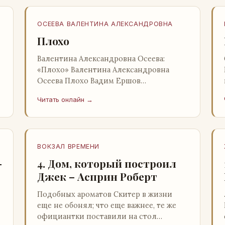
ОСЕЕВА ВАЛЕНТИНА АЛЕКСАНДРОВНА
Плохо
Валентина Александровна Осеева:
«Плохо» Валентина Александровна
Осеева Плохо Вадим Ершов
«Волшебное слово»: Детская
Читать онлайн →
литература; Москва; 1977 Валентина
Александровна ОСЕЕВ…
ВОКЗАЛ ВРЕМЕНИ
–
4. Дом, который построил
Джек – Асприн Роберт
Подобных ароматов Скитер в жизни
еще не обонял; что еще важнее, те же
официантки поставили на стол