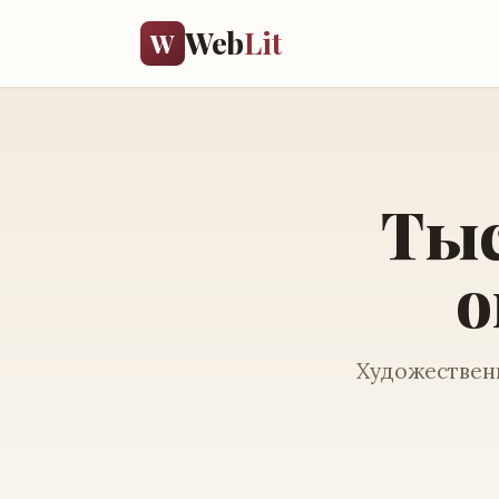
Web
Lit
W
Тыс
о
Художественн