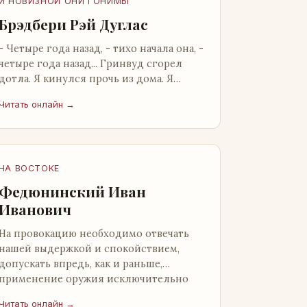
И НОВИЗНОЙ ОНИ ГОНИМЫ
Брэдбери Рэй Дуглас
- Четыре года назад, - тихо начала она, -
четыре года назад... Гринвуд сгорел
дотла. Я кинулся прочь из дома. Я
нашел бледную Нору у двери. - Что? -
Читать онлайн →
вскрикнул я. - Сгорел…
НА ВОСТОКЕ
Федюнинский Иван
Иванович
На провокацию необходимо отвечать
нашей выдержкой и спокойствием,
допускать впредь, как и раньше,
применение оружия исключительно
только в целях собственной
Читать онлайн →