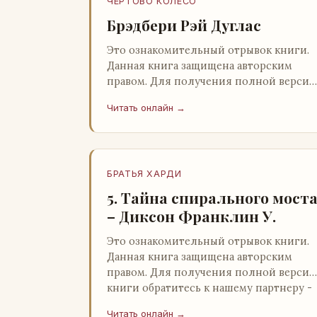
ЧЕРТОВО КОЛЕСО
Брэдбери Рэй Дуглас
Это ознакомительный отрывок книги.
Данная книга защищена авторским
правом. Для получения полной версии
книги обратитесь к нашему партнеру -
Читать онлайн →
распространителю легального ко…
БРАТЬЯ ХАРДИ
5. Тайна спирального мост
– Диксон Франклин У.
Это ознакомительный отрывок книги.
Данная книга защищена авторским
правом. Для получения полной версии
книги обратитесь к нашему партнеру -
распространителю легального ко…
Читать онлайн →