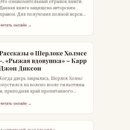
Это ознакомительный отрывок книги.
Данная книга защищена авторским
правом. Для получения полной версии
книги обратитесь к нашему партнеру -
Читать онлайн →
распространителю легального ко…
Рассказы о Шерлоке Холмсе
-. «Рыжая вдовушка» – Карр
Джон Диксон
Когда дверь закрылась, Шерлок Холмс
опустился на колено возле гильотины
и, приподняв край пропитанного
кровью покрывала, взглянул на тот
кошмар, который скрывался под ним…
Читать онлайн →