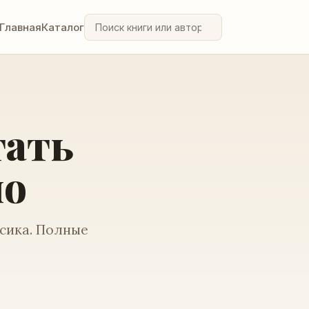
Главная
Каталог
тать
но
ссика. Полные