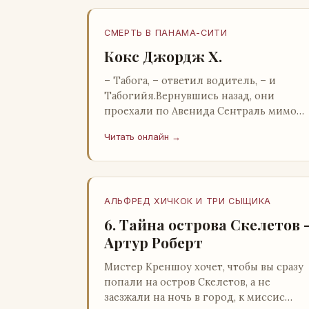
СМЕРТЬ В ПАНАМА-СИТИ
Кокс Джордж Х.
– Табога, – ответил водитель, – и
Табогийя.Вернувшись назад, они
проехали по Авенида Сентраль мимо
парка Лессепса к зоне Панамского
Читать онлайн →
канала. Водитель показал Расселу
отель…
АЛЬФРЕД ХИЧКОК И ТРИ СЫЩИКА
6. Тайна острова Скелетов 
Артур Роберт
Мистер Креншоу хочет, чтобы вы сразу
попали на остров Скелетов, а не
заезжали на ночь в город, к миссис