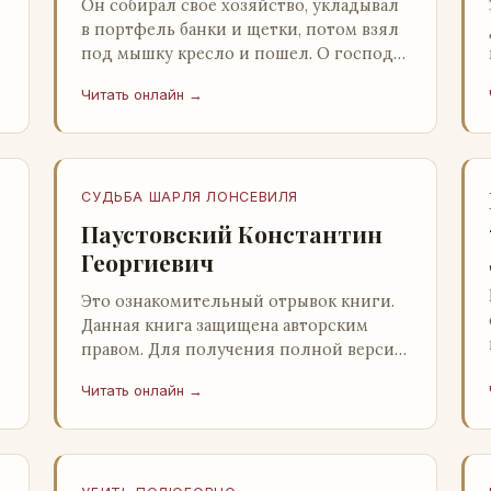
Он собирал свое хозяйство, укладывал
в портфель банки и щетки, потом взял
под мышку кресло и пошел. О господи,
ночи этой не было конца! Глава 2
Читать онлайн →
Причины, которые заставлял…
СУДЬБА ШАРЛЯ ЛОНСЕВИЛЯ
Паустовский Константин
Георгиевич
Это ознакомительный отрывок книги.
Данная книга защищена авторским
правом. Для получения полной версии
книги обратитесь к нашему партнеру -
Читать онлайн →
распространителю легального ко…