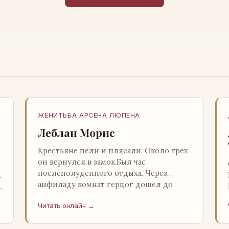
ЖЕНИТЬБА АРСЕНА ЛЮПЕНА
Леблан Морис
Крестьяне пели и плясали. Около трех
он вернулся в замок.Был час
послеполуденного отдыха. Через
…
анфиладу комнат герцог дошел до
й
кордегардии, но вдруг замер на пороге
Читать онлайн →
и во…