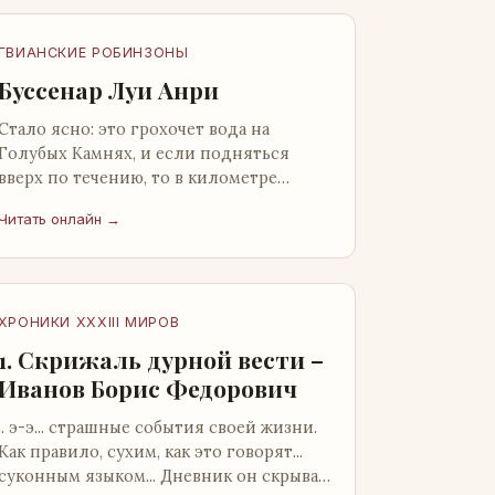
ГВИАНСКИЕ РОБИНЗОНЫ
Буссенар Луи Анри
Стало ясно: это грохочет вода на
Голубых Камнях, и если подняться
вверх по течению, то в километре
отсюда можно найти материал для
Читать онлайн →
плота.Производя не более шуму, чем
крас…
ХРОНИКИ XXXIII МИРОВ
1. Скрижаль дурной вести –
Иванов Борис Федорович
.. э-э... страшные события своей жизни.
Как правило, сухим, как это говорят...
суконным языком... Дневник он скрывал