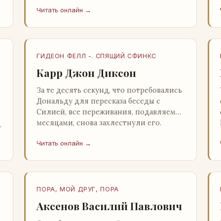
несколько стаканов жидкого средства
Читать онлайн →
для снятия стрессов. Скитер опрокин…
ГИДЕОН ФЕЛЛ -. СПЯЩИЙ СФИНКС
Карр Джон Диксон
За те десять секунд, что потребовались
Дональду для пересказа беседы с
Силией, все переживания, подавляемые
месяцами, снова захлестнули его.
Среди зеленого сумрака, среди…
Читать онлайн →
ПОРА, МОЙ ДРУГ, ПОРА
Аксенов Василий Павлович