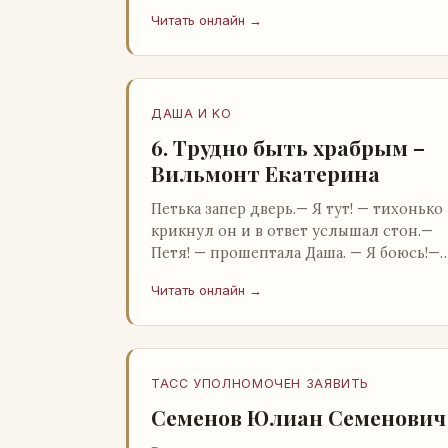
Бартон.— А, понятно, — растерянно
Читать онлайн →
пробормотал Пит.Услыхав «кризис»…
ДАША И KO
6. Трудно быть храбрым –
Вильмонт Екатерина
Петька запер дверь.— Я тут! — тихонько
крикнул он и в ответ услышал стон.—
Петя! — прошептала Даша. — Я боюсь!—
Прорвемся! — буркнул Петька и
Читать онлайн →
распахнул дверь в комнату.— …
ТАСС УПОЛНОМОЧЕН ЗАЯВИТЬ
Семенов Юлиан Семенович