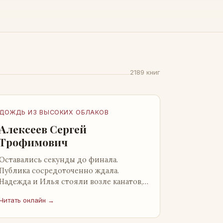
2189 книг
ДОЖДЬ ИЗ ВЫСОКИХ ОБЛАКОВ
Алексеев Сергей
Трофимович
Оставались секунды до финала.
Публика сосредоточенно ждала.
Надежда и Илья стояли возле канатов,
неподалеку от сидящего «Будды», и
Читать онлайн →
ничем не выделялись из прочей
публики, …