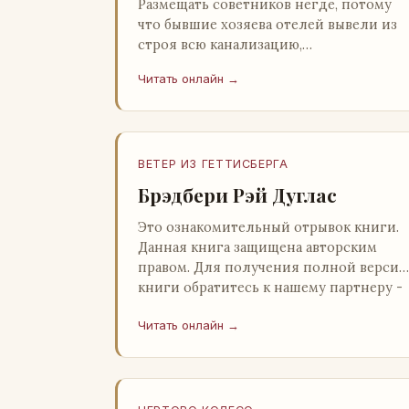
Размещать советников негде, потому
что бывшие хозяева отелей вывели из
строя всю канализацию,
электростанция стоит,
Читать онлайн →
бензохранилища пусты.Посол СССР в
Нагонии А. Алешин». …
ВЕТЕР ИЗ ГЕТТИСБЕРГА
Брэдбери Рэй Дуглас
Это ознакомительный отрывок книги.
Данная книга защищена авторским
правом. Для получения полной версии
книги обратитесь к нашему партнеру -
распространителю легального ко…
Читать онлайн →