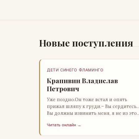
Новые поступления
ДЕТИ СИНЕГО ФЛАМИНГО
Крапивин Владислав
Петрович
Уже поздно.Он тоже встал и опять
прижал шляпу к груди.– Вы сердитесь
Вы должны извинить меня, я не из это
страны и невольно могу нарушить
Читать онлайн →
какие-то обычаи. Но прошу: выс…