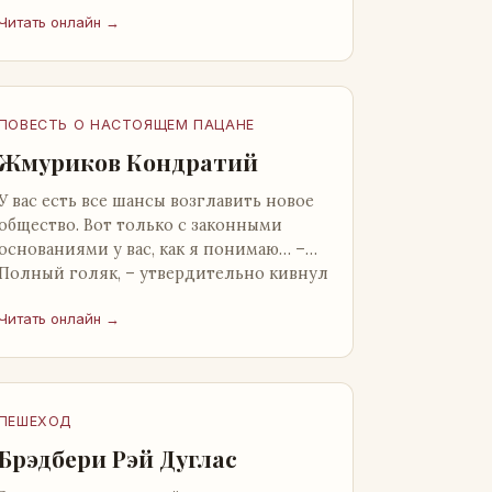
от окружающих. Тщательно прятал.
Читать онлайн →
Скорее всего, даже с…
ПОВЕСТЬ О НАСТОЯЩЕМ ПАЦАНЕ
Жмуриков Кондратий
У вас есть все шансы возглавить новое
общество. Вот только с законными
основаниями у вас, как я понимаю… –
Полный голяк, – утвердительно кивнул
Вован Натанович. – Что ж, …
Читать онлайн →
ПЕШЕХОД
Брэдбери Рэй Дуглас