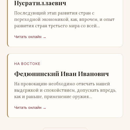
Нусратиллаевич
Последующий этап развития стран с
переходной экономикой, как, впрочем, и опыт
развития стран третьего мира со всей
очевидностью продемонстрировал
Читать онлайн →
ошибочность такого предс…
НА ВОСТОКЕ
Федюнинский Иван Иванович
На провокацию необходимо отвечать нашей
выдержкой и спокойствием, допускать впредь,
как и раньше, применение оружия
исключительно только в целях собственной
Читать онлайн →
самообороны о…