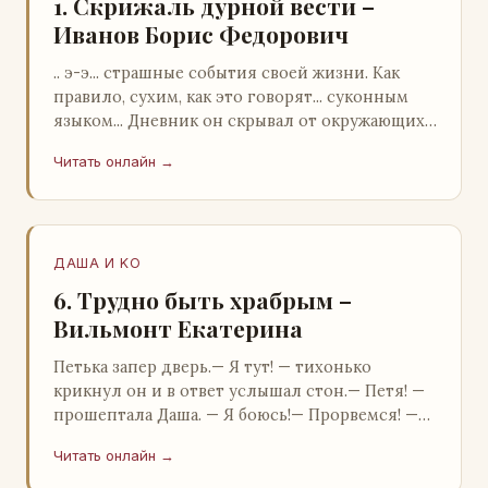
1. Скрижаль дурной вести –
Иванов Борис Федорович
.. э-э... страшные события своей жизни. Как
правило, сухим, как это говорят... суконным
языком... Дневник он скрывал от окружающих.
Тщательно прятал. Скорее всего, даже с…
Читать онлайн →
ДАША И KO
6. Трудно быть храбрым –
Вильмонт Екатерина
Петька запер дверь.— Я тут! — тихонько
крикнул он и в ответ услышал стон.— Петя! —
прошептала Даша. — Я боюсь!— Прорвемся! —
буркнул Петька и распахнул дверь в комнату.—
Читать онлайн →
…