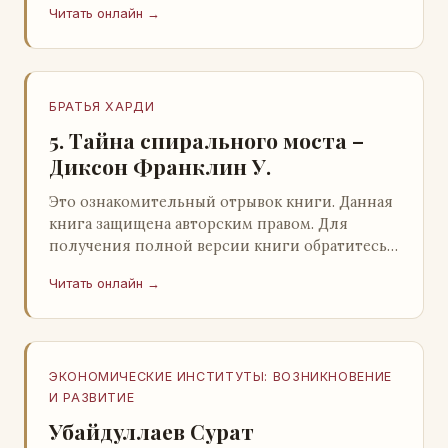
Читать онлайн →
БРАТЬЯ ХАРДИ
5. Тайна спирального моста –
Диксон Франклин У.
Это ознакомительный отрывок книги. Данная
книга защищена авторским правом. Для
получения полной версии книги обратитесь к
нашему партнеру - распространителю
Читать онлайн →
легального ко…
ЭКОНОМИЧЕСКИЕ ИНСТИТУТЫ: ВОЗНИКНОВЕНИЕ
И РАЗВИТИЕ
Убайдуллаев Сурат