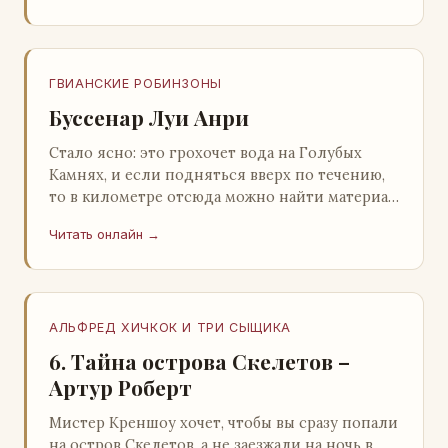
ГВИАНСКИЕ РОБИНЗОНЫ
Буссенар Луи Анри
Стало ясно: это грохочет вода на Голубых
Камнях, и если подняться вверх по течению,
то в километре отсюда можно найти материал
для плота.Производя не более шуму, чем
Читать онлайн →
крас…
АЛЬФРЕД ХИЧКОК И ТРИ СЫЩИКА
6. Тайна острова Скелетов –
Артур Роберт
Мистер Креншоу хочет, чтобы вы сразу попали
на остров Скелетов, а не заезжали на ночь в