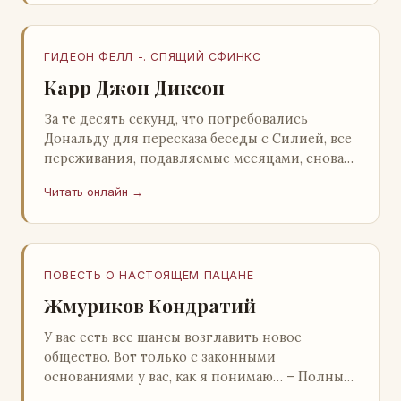
ГИДЕОН ФЕЛЛ -. СПЯЩИЙ СФИНКС
Карр Джон Диксон
За те десять секунд, что потребовались
Дональду для пересказа беседы с Силией, все
переживания, подавляемые месяцами, снова
захлестнули его. Среди зеленого сумрака,
Читать онлайн →
среди…
ПОВЕСТЬ О НАСТОЯЩЕМ ПАЦАНЕ
Жмуриков Кондратий
У вас есть все шансы возглавить новое
общество. Вот только с законными
основаниями у вас, как я понимаю… – Полный
голяк, – утвердительно кивнул Вован