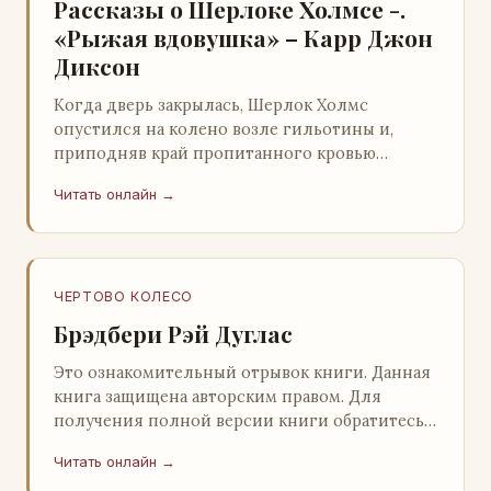
Рассказы о Шерлоке Холмсе -.
«Рыжая вдовушка» – Карр Джон
Диксон
Когда дверь закрылась, Шерлок Холмс
опустился на колено возле гильотины и,
приподняв край пропитанного кровью
покрывала, взглянул на тот кошмар, который
Читать онлайн →
скрывался под ним…
ЧЕРТОВО КОЛЕСО
Брэдбери Рэй Дуглас
Это ознакомительный отрывок книги. Данная
книга защищена авторским правом. Для
получения полной версии книги обратитесь к
нашему партнеру - распространителю
Читать онлайн →
легального ко…