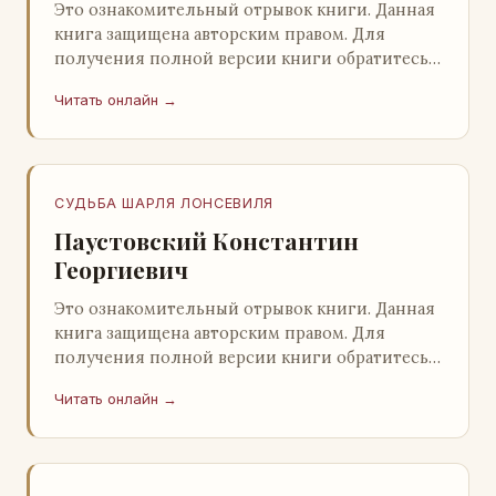
Это ознакомительный отрывок книги. Данная
книга защищена авторским правом. Для
получения полной версии книги обратитесь к
нашему партнеру - распространителю
Читать онлайн →
легального ко…
СУДЬБА ШАРЛЯ ЛОНСЕВИЛЯ
Паустовский Константин
Георгиевич
Это ознакомительный отрывок книги. Данная
книга защищена авторским правом. Для
получения полной версии книги обратитесь к
нашему партнеру - распространителю
Читать онлайн →
легального ко…