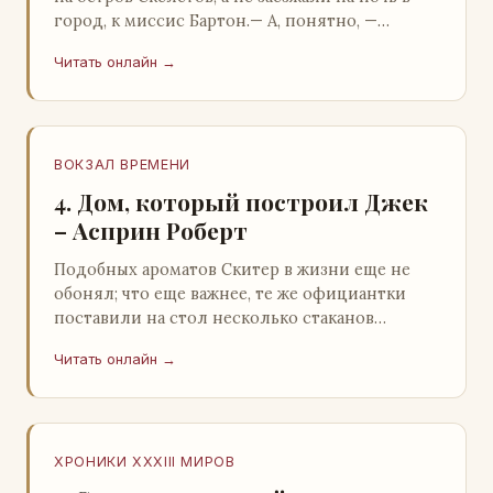
город, к миссис Бартон.— А, понятно, —
растерянно пробормотал Пит.Услыхав
Читать онлайн →
«кризис»…
ВОКЗАЛ ВРЕМЕНИ
4. Дом, который построил Джек
– Асприн Роберт
Подобных ароматов Скитер в жизни еще не
обонял; что еще важнее, те же официантки
поставили на стол несколько стаканов
жидкого средства для снятия стрессов.
Читать онлайн →
Скитер опрокин…
ХРОНИКИ XXXIII МИРОВ