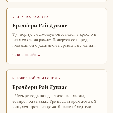
УБИТЬ ПОЛЮБОВНО
Брэдбери Рэй Дуглас
Тут вернулся Джошуа, опустился в кресло и
взял со стола рюмку. Повертев ее перед
глазами, он с ухмылкой перевел взгляд на
жену: - Шалишь! - Ты о чем? - с невинным
Читать онлайн →
видом с…
И НОВИЗНОЙ ОНИ ГОНИМЫ
Брэдбери Рэй Дуглас
- Четыре года назад, - тихо начала она, -
четыре года назад... Гринвуд сгорел дотла. Я
кинулся прочь из дома. Я нашел бледную
Нору у двери. - Что? - вскрикнул я. - Сгорел…