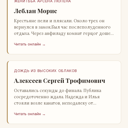
ЖЕНИТЬБА АРСЕНА ЛЮПЕНА
Леблан Морис
Крестьяне пели и плясали. Около трех он
вернулся в замок.Был час послеполуденного
отдыха. Через анфиладу комнат герцог дошел
до кордегардии, но вдруг замер на пороге и
Читать онлайн →
во…
ДОЖДЬ ИЗ ВЫСОКИХ ОБЛАКОВ
Алексеев Сергей Трофимович
Оставались секунды до финала. Публика
сосредоточенно ждала. Надежда и Илья
стояли возле канатов, неподалеку от
сидящего «Будды», и ничем не выделялись из
Читать онлайн →
прочей публики, …