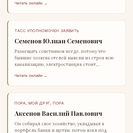
Читать онлайн →
Натанович. – Что ж, …
ТАСС УПОЛНОМОЧЕН ЗАЯВИТЬ
Семенов Юлиан Семенович
Размещать советников негде, потому что
бывшие хозяева отелей вывели из строя всю
канализацию, электростанция стоит,
бензохранилища пусты.Посол СССР в Нагонии
Читать онлайн →
А. Алешин». …
ПОРА, МОЙ ДРУГ, ПОРА
Аксенов Василий Павлович
Он собирал свое хозяйство, укладывал в
портфель банки и щетки, потом взял под