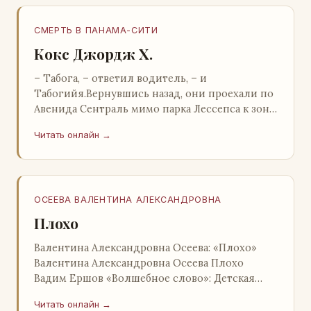
СМЕРТЬ В ПАНАМА-СИТИ
Кокс Джордж Х.
– Табога, – ответил водитель, – и
Табогийя.Вернувшись назад, они проехали по
Авенида Сентраль мимо парка Лессепса к зоне
Панамского канала. Водитель показал Расселу
Читать онлайн →
отель…
ОСЕЕВА ВАЛЕНТИНА АЛЕКСАНДРОВНА
Плохо
Валентина Александровна Осеева: «Плохо»
Валентина Александровна Осеева Плохо
Вадим Ершов «Волшебное слово»: Детская
литература; Москва; 1977 Валентина
Читать онлайн →
Александровна ОСЕЕВ…