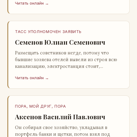
Читать онлайн →
Натанович. – Что ж, …
ТАСС УПОЛНОМОЧЕН ЗАЯВИТЬ
Семенов Юлиан Семенович
Размещать советников негде, потому что
бывшие хозяева отелей вывели из строя всю
канализацию, электростанция стоит,
бензохранилища пусты.Посол СССР в Нагонии
Читать онлайн →
А. Алешин». …
ПОРА, МОЙ ДРУГ, ПОРА
Аксенов Василий Павлович
Он собирал свое хозяйство, укладывал в
портфель банки и щетки, потом взял под