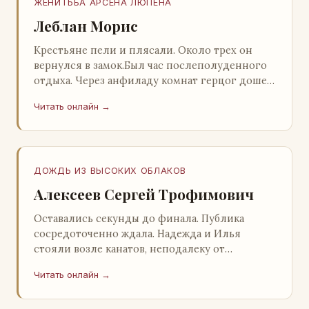
ЖЕНИТЬБА АРСЕНА ЛЮПЕНА
Леблан Морис
Крестьяне пели и плясали. Около трех он
вернулся в замок.Был час послеполуденного
отдыха. Через анфиладу комнат герцог дошел
до кордегардии, но вдруг замер на пороге и
Читать онлайн →
во…
ДОЖДЬ ИЗ ВЫСОКИХ ОБЛАКОВ
Алексеев Сергей Трофимович
Оставались секунды до финала. Публика
сосредоточенно ждала. Надежда и Илья
стояли возле канатов, неподалеку от
сидящего «Будды», и ничем не выделялись из
Читать онлайн →
прочей публики, …