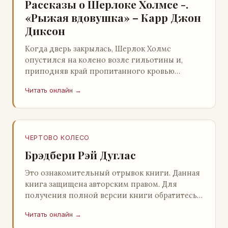
Рассказы о Шерлоке Холмсе -.
«Рыжая вдовушка» – Карр Джон
Диксон
Когда дверь закрылась, Шерлок Холмс
опустился на колено возле гильотины и,
приподняв край пропитанного кровью
покрывала, взглянул на тот кошмар, который
Читать онлайн →
скрывался под ним…
ЧЕРТОВО КОЛЕСО
Брэдбери Рэй Дуглас
Это ознакомительный отрывок книги. Данная
книга защищена авторским правом. Для
получения полной версии книги обратитесь к
нашему партнеру - распространителю
Читать онлайн →
легального ко…