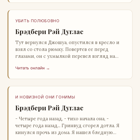
УБИТЬ ПОЛЮБОВНО
Брэдбери Рэй Дуглас
Тут вернулся Джошуа, опустился в кресло и
взял со стола рюмку. Повертев ее перед
глазами, он с ухмылкой перевел взгляд на
жену: - Шалишь! - Ты о чем? - с невинным
Читать онлайн →
видом с…
И НОВИЗНОЙ ОНИ ГОНИМЫ
Брэдбери Рэй Дуглас
- Четыре года назад, - тихо начала она, -
четыре года назад... Гринвуд сгорел дотла. Я
кинулся прочь из дома. Я нашел бледную
Нору у двери. - Что? - вскрикнул я. - Сгорел…