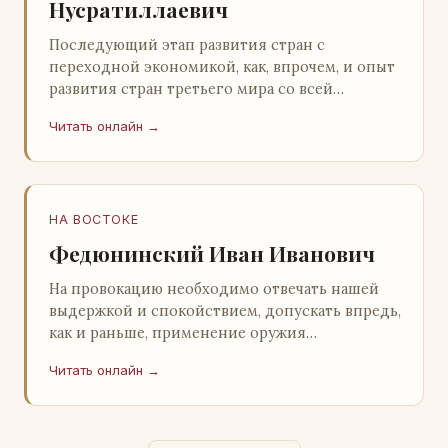
Нусратиллаевич
Последующий этап развития стран с
переходной экономикой, как, впрочем, и опыт
развития стран третьего мира со всей
очевидностью продемонстрировал
Читать онлайн →
ошибочность такого предс…
НА ВОСТОКЕ
Федюнинский Иван Иванович
На провокацию необходимо отвечать нашей
выдержкой и спокойствием, допускать впредь,
как и раньше, применение оружия
исключительно только в целях собственной
Читать онлайн →
самообороны о…