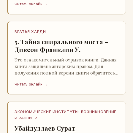
Читать онлайн →
БРАТЬЯ ХАРДИ
5. Тайна спирального моста –
Диксон Франклин У.
Это ознакомительный отрывок книги. Данная
книга защищена авторским правом. Для
получения полной версии книги обратитесь к
нашему партнеру - распространителю
Читать онлайн →
легального ко…
ЭКОНОМИЧЕСКИЕ ИНСТИТУТЫ: ВОЗНИКНОВЕНИЕ
И РАЗВИТИЕ
Убайдуллаев Сурат