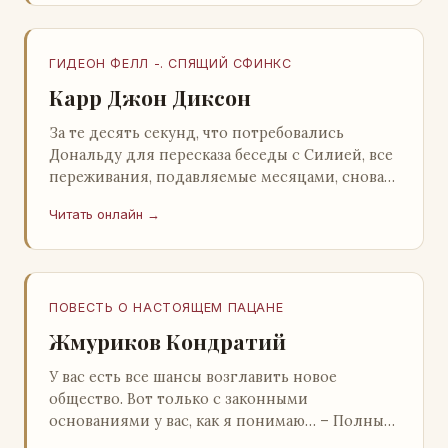
ГИДЕОН ФЕЛЛ -. СПЯЩИЙ СФИНКС
Карр Джон Диксон
За те десять секунд, что потребовались
Дональду для пересказа беседы с Силией, все
переживания, подавляемые месяцами, снова
захлестнули его. Среди зеленого сумрака,
Читать онлайн →
среди…
ПОВЕСТЬ О НАСТОЯЩЕМ ПАЦАНЕ
Жмуриков Кондратий
У вас есть все шансы возглавить новое
общество. Вот только с законными
основаниями у вас, как я понимаю… – Полный
голяк, – утвердительно кивнул Вован