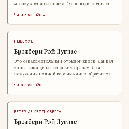
мышку кресло и пошел. О господи, ночи этой
не было конца! Глава 2 Причины, которые
Читать онлайн →
заставлял…
ПЕШЕХОД
Брэдбери Рэй Дуглас
Это ознакомительный отрывок книги. Данная
книга защищена авторским правом. Для
получения полной версии книги обратитесь к
нашему партнеру - распространителю
Читать онлайн →
легального ко…
ВЕТЕР ИЗ ГЕТТИСБЕРГА
Брэдбери Рэй Дуглас