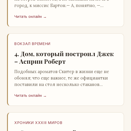
город, к миссис Бартон.— А, понятно, —
растерянно пробормотал Пит.Услыхав
Читать онлайн →
«кризис»…
ВОКЗАЛ ВРЕМЕНИ
4. Дом, который построил Джек
– Асприн Роберт
Подобных ароматов Скитер в жизни еще не
обонял; что еще важнее, те же официантки
поставили на стол несколько стаканов
жидкого средства для снятия стрессов.
Читать онлайн →
Скитер опрокин…
ХРОНИКИ XXXIII МИРОВ