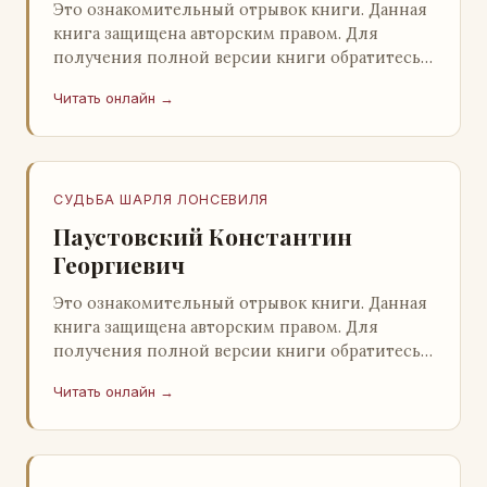
Это ознакомительный отрывок книги. Данная
книга защищена авторским правом. Для
получения полной версии книги обратитесь к
нашему партнеру - распространителю
Читать онлайн →
легального ко…
СУДЬБА ШАРЛЯ ЛОНСЕВИЛЯ
Паустовский Константин
Георгиевич
Это ознакомительный отрывок книги. Данная
книга защищена авторским правом. Для
получения полной версии книги обратитесь к
нашему партнеру - распространителю
Читать онлайн →
легального ко…