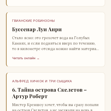
ГВИАНСКИЕ РОБИНЗОНЫ
Буссенар Луи Анри
Стало ясно: это грохочет вода на Голубых
Камнях, и если подняться вверх по течению,
то в километре отсюда можно найти материал
для плота.Производя не более шуму, чем
Читать онлайн →
крас…
АЛЬФРЕД ХИЧКОК И ТРИ СЫЩИКА
6. Тайна острова Скелетов –
Артур Роберт
Мистер Креншоу хочет, чтобы вы сразу попали
на остров Скелетов, а не заезжали на ночь в