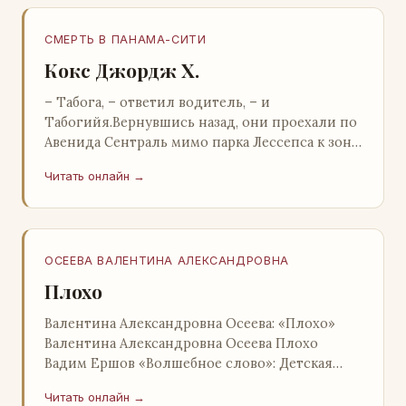
СМЕРТЬ В ПАНАМА-СИТИ
Кокс Джордж Х.
– Табога, – ответил водитель, – и
Табогийя.Вернувшись назад, они проехали по
Авенида Сентраль мимо парка Лессепса к зоне
Панамского канала. Водитель показал Расселу
Читать онлайн →
отель…
ОСЕЕВА ВАЛЕНТИНА АЛЕКСАНДРОВНА
Плохо
Валентина Александровна Осеева: «Плохо»
Валентина Александровна Осеева Плохо
Вадим Ершов «Волшебное слово»: Детская
литература; Москва; 1977 Валентина
Читать онлайн →
Александровна ОСЕЕВ…