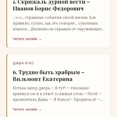
1. Скрижаль дурной вести –
Иванов Борис Федорович
.. э-э... страшные события своей жизни. Как
правило, сухим, как это говорят... суконным
языком... Дневник он скрывал от окружающих.
Тщательно прятал. Скорее всего, даже с…
Читать онлайн →
ДАША И KO
6. Трудно быть храбрым –
Вильмонт Екатерина
Петька запер дверь.— Я тут! — тихонько
крикнул он и в ответ услышал стон.— Петя! —
прошептала Даша. — Я боюсь!— Прорвемся! —
буркнул Петька и распахнул дверь в комнату.—
Читать онлайн →
…