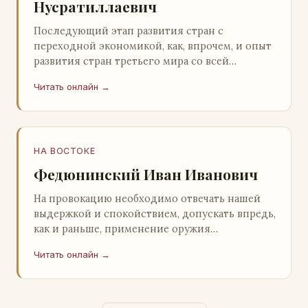
Нусратиллаевич
Последующий этап развития стран с
переходной экономикой, как, впрочем, и опыт
развития стран третьего мира со всей
очевидностью продемонстрировал
Читать онлайн →
ошибочность такого предс…
НА ВОСТОКЕ
Федюнинский Иван Иванович
На провокацию необходимо отвечать нашей
выдержкой и спокойствием, допускать впредь,
как и раньше, применение оружия
исключительно только в целях собственной
Читать онлайн →
самообороны о…