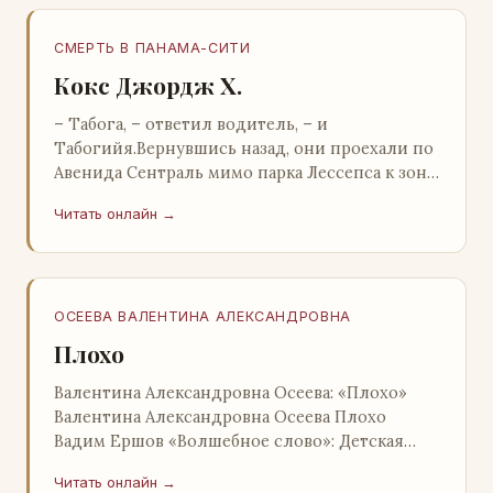
СМЕРТЬ В ПАНАМА-СИТИ
Кокс Джордж Х.
– Табога, – ответил водитель, – и
Табогийя.Вернувшись назад, они проехали по
Авенида Сентраль мимо парка Лессепса к зоне
Панамского канала. Водитель показал Расселу
Читать онлайн →
отель…
ОСЕЕВА ВАЛЕНТИНА АЛЕКСАНДРОВНА
Плохо
Валентина Александровна Осеева: «Плохо»
Валентина Александровна Осеева Плохо
Вадим Ершов «Волшебное слово»: Детская
литература; Москва; 1977 Валентина
Читать онлайн →
Александровна ОСЕЕВ…