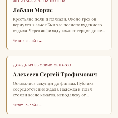
ЖЕНИТЬБА АРСЕНА ЛЮПЕНА
Леблан Морис
Крестьяне пели и плясали. Около трех он
вернулся в замок.Был час послеполуденного
отдыха. Через анфиладу комнат герцог дошел
до кордегардии, но вдруг замер на пороге и
Читать онлайн →
во…
ДОЖДЬ ИЗ ВЫСОКИХ ОБЛАКОВ
Алексеев Сергей Трофимович
Оставались секунды до финала. Публика
сосредоточенно ждала. Надежда и Илья
стояли возле канатов, неподалеку от
сидящего «Будды», и ничем не выделялись из
Читать онлайн →
прочей публики, …