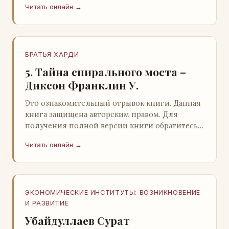
Читать онлайн →
БРАТЬЯ ХАРДИ
5. Тайна спирального моста –
Диксон Франклин У.
Это ознакомительный отрывок книги. Данная
книга защищена авторским правом. Для
получения полной версии книги обратитесь к
нашему партнеру - распространителю
Читать онлайн →
легального ко…
ЭКОНОМИЧЕСКИЕ ИНСТИТУТЫ: ВОЗНИКНОВЕНИЕ
И РАЗВИТИЕ
Убайдуллаев Сурат