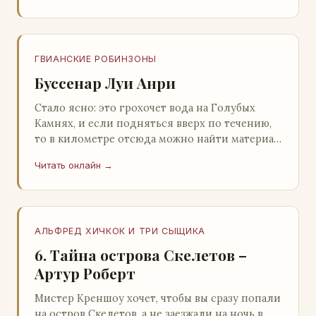
ГВИАНСКИЕ РОБИНЗОНЫ
Буссенар Луи Анри
Стало ясно: это грохочет вода на Голубых
Камнях, и если подняться вверх по течению,
то в километре отсюда можно найти материал
для плота.Производя не более шуму, чем
Читать онлайн →
крас…
АЛЬФРЕД ХИЧКОК И ТРИ СЫЩИКА
6. Тайна острова Скелетов –
Артур Роберт
Мистер Креншоу хочет, чтобы вы сразу попали
на остров Скелетов, а не заезжали на ночь в