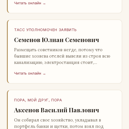
Читать онлайн →
Натанович. – Что ж, …
ТАСС УПОЛНОМОЧЕН ЗАЯВИТЬ
Семенов Юлиан Семенович
Размещать советников негде, потому что
бывшие хозяева отелей вывели из строя всю
канализацию, электростанция стоит,
бензохранилища пусты.Посол СССР в Нагонии
Читать онлайн →
А. Алешин». …
ПОРА, МОЙ ДРУГ, ПОРА
Аксенов Василий Павлович
Он собирал свое хозяйство, укладывал в
портфель банки и щетки, потом взял под