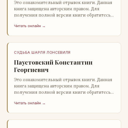
Это ознакомительный отрывок книги. Данная
книга защищена авторским правом. Для
получения полной версии книги обратитесь к
нашему партнеру - распространителю
Читать онлайн →
легального ко…
СУДЬБА ШАРЛЯ ЛОНСЕВИЛЯ
Паустовский Константин
Георгиевич
Это ознакомительный отрывок книги. Данная
книга защищена авторским правом. Для
получения полной версии книги обратитесь к
нашему партнеру - распространителю
Читать онлайн →
легального ко…