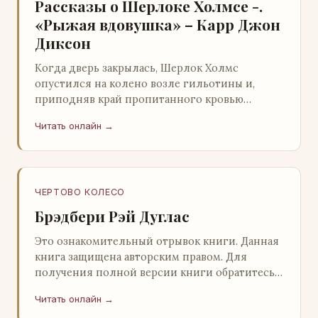
Рассказы о Шерлоке Холмсе -.
«Рыжая вдовушка» – Карр Джон
Диксон
Когда дверь закрылась, Шерлок Холмс
опустился на колено возле гильотины и,
приподняв край пропитанного кровью
покрывала, взглянул на тот кошмар, который
Читать онлайн →
скрывался под ним…
ЧЕРТОВО КОЛЕСО
Брэдбери Рэй Дуглас
Это ознакомительный отрывок книги. Данная
книга защищена авторским правом. Для
получения полной версии книги обратитесь к
нашему партнеру - распространителю
Читать онлайн →
легального ко…