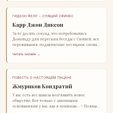
ГИДЕОН ФЕЛЛ -. СПЯЩИЙ СФИНКС
Карр Джон Диксон
За те десять секунд, что потребовались
Дональду для пересказа беседы с Силией, все
переживания, подавляемые месяцами, снова
захлестнули его. Среди зеленого сумрака,
Читать онлайн →
среди…
ПОВЕСТЬ О НАСТОЯЩЕМ ПАЦАНЕ
Жмуриков Кондратий
У вас есть все шансы возглавить новое
общество. Вот только с законными
основаниями у вас, как я понимаю… – Полный
голяк, – утвердительно кивнул Вован