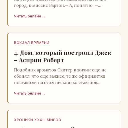
город, к миссис Бартон.— А, понятно, —
растерянно пробормотал Пит.Услыхав
Читать онлайн →
«кризис»…
ВОКЗАЛ ВРЕМЕНИ
4. Дом, который построил Джек
– Асприн Роберт
Подобных ароматов Скитер в жизни еще не
обонял; что еще важнее, те же официантки
поставили на стол несколько стаканов
жидкого средства для снятия стрессов.
Читать онлайн →
Скитер опрокин…
ХРОНИКИ XXXIII МИРОВ