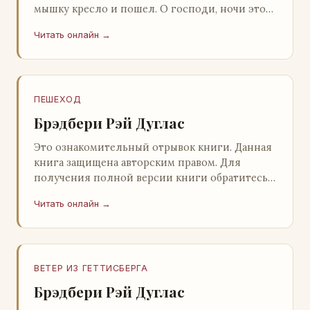
мышку кресло и пошел. О господи, ночи этой
не было конца! Глава 2 Причины, которые
Читать онлайн →
заставлял…
ПЕШЕХОД
Брэдбери Рэй Дуглас
Это ознакомительный отрывок книги. Данная
книга защищена авторским правом. Для
получения полной версии книги обратитесь к
нашему партнеру - распространителю
Читать онлайн →
легального ко…
ВЕТЕР ИЗ ГЕТТИСБЕРГА
Брэдбери Рэй Дуглас