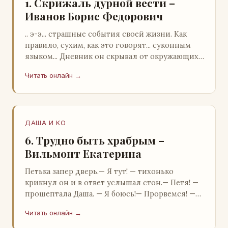
1. Скрижаль дурной вести –
Иванов Борис Федорович
.. э-э... страшные события своей жизни. Как
правило, сухим, как это говорят... суконным
языком... Дневник он скрывал от окружающих.
Тщательно прятал. Скорее всего, даже с…
Читать онлайн →
ДАША И KO
6. Трудно быть храбрым –
Вильмонт Екатерина
Петька запер дверь.— Я тут! — тихонько
крикнул он и в ответ услышал стон.— Петя! —
прошептала Даша. — Я боюсь!— Прорвемся! —
буркнул Петька и распахнул дверь в комнату.—
Читать онлайн →
…