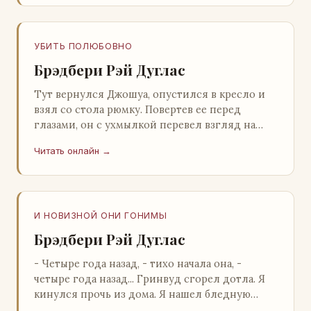
УБИТЬ ПОЛЮБОВНО
Брэдбери Рэй Дуглас
Тут вернулся Джошуа, опустился в кресло и
взял со стола рюмку. Повертев ее перед
глазами, он с ухмылкой перевел взгляд на
жену: - Шалишь! - Ты о чем? - с невинным
Читать онлайн →
видом с…
И НОВИЗНОЙ ОНИ ГОНИМЫ
Брэдбери Рэй Дуглас
- Четыре года назад, - тихо начала она, -
четыре года назад... Гринвуд сгорел дотла. Я
кинулся прочь из дома. Я нашел бледную
Нору у двери. - Что? - вскрикнул я. - Сгорел…