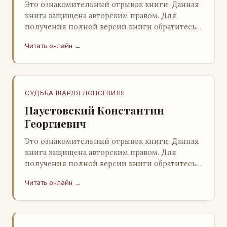
Это ознакомительный отрывок книги. Данная
книга защищена авторским правом. Для
получения полной версии книги обратитесь к
нашему партнеру - распространителю
Читать онлайн →
легального ко…
СУДЬБА ШАРЛЯ ЛОНСЕВИЛЯ
Паустовский Константин
Георгиевич
Это ознакомительный отрывок книги. Данная
книга защищена авторским правом. Для
получения полной версии книги обратитесь к
нашему партнеру - распространителю
Читать онлайн →
легального ко…