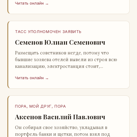
Читать онлайн →
Натанович. – Что ж, …
ТАСС УПОЛНОМОЧЕН ЗАЯВИТЬ
Семенов Юлиан Семенович
Размещать советников негде, потому что
бывшие хозяева отелей вывели из строя всю
канализацию, электростанция стоит,
бензохранилища пусты.Посол СССР в Нагонии
Читать онлайн →
А. Алешин». …
ПОРА, МОЙ ДРУГ, ПОРА
Аксенов Василий Павлович
Он собирал свое хозяйство, укладывал в
портфель банки и щетки, потом взял под