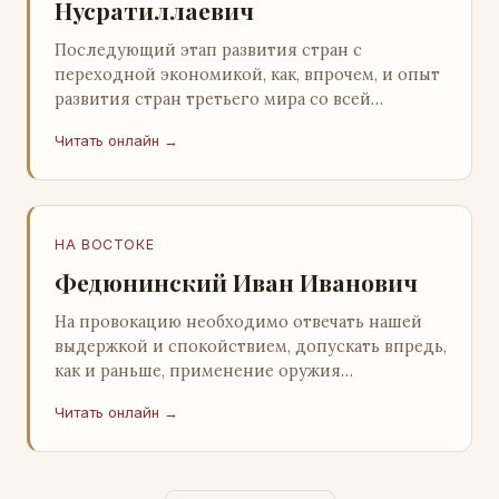
Нусратиллаевич
Последующий этап развития стран с
переходной экономикой, как, впрочем, и опыт
развития стран третьего мира со всей
очевидностью продемонстрировал
Читать онлайн →
ошибочность такого предс…
НА ВОСТОКЕ
Федюнинский Иван Иванович
На провокацию необходимо отвечать нашей
выдержкой и спокойствием, допускать впредь,
как и раньше, применение оружия
исключительно только в целях собственной
Читать онлайн →
самообороны о…