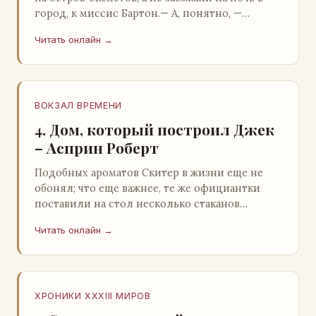
город, к миссис Бартон.— А, понятно, —
растерянно пробормотал Пит.Услыхав
Читать онлайн →
«кризис»…
ВОКЗАЛ ВРЕМЕНИ
4. Дом, который построил Джек
– Асприн Роберт
Подобных ароматов Скитер в жизни еще не
обонял; что еще важнее, те же официантки
поставили на стол несколько стаканов
жидкого средства для снятия стрессов.
Читать онлайн →
Скитер опрокин…
ХРОНИКИ XXXIII МИРОВ