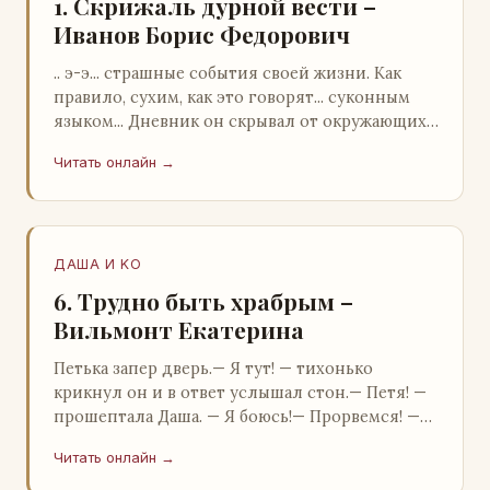
1. Скрижаль дурной вести –
Иванов Борис Федорович
.. э-э... страшные события своей жизни. Как
правило, сухим, как это говорят... суконным
языком... Дневник он скрывал от окружающих.
Тщательно прятал. Скорее всего, даже с…
Читать онлайн →
ДАША И KO
6. Трудно быть храбрым –
Вильмонт Екатерина
Петька запер дверь.— Я тут! — тихонько
крикнул он и в ответ услышал стон.— Петя! —
прошептала Даша. — Я боюсь!— Прорвемся! —
буркнул Петька и распахнул дверь в комнату.—
Читать онлайн →
…