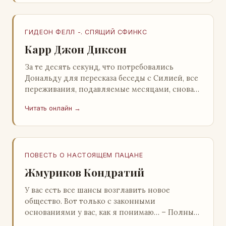
ГИДЕОН ФЕЛЛ -. СПЯЩИЙ СФИНКС
Карр Джон Диксон
За те десять секунд, что потребовались
Дональду для пересказа беседы с Силией, все
переживания, подавляемые месяцами, снова
захлестнули его. Среди зеленого сумрака,
Читать онлайн →
среди…
ПОВЕСТЬ О НАСТОЯЩЕМ ПАЦАНЕ
Жмуриков Кондратий
У вас есть все шансы возглавить новое
общество. Вот только с законными
основаниями у вас, как я понимаю… – Полный
голяк, – утвердительно кивнул Вован