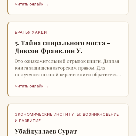
Читать онлайн →
БРАТЬЯ ХАРДИ
5. Тайна спирального моста –
Диксон Франклин У.
Это ознакомительный отрывок книги. Данная
книга защищена авторским правом. Для
получения полной версии книги обратитесь к
нашему партнеру - распространителю
Читать онлайн →
легального ко…
ЭКОНОМИЧЕСКИЕ ИНСТИТУТЫ: ВОЗНИКНОВЕНИЕ
И РАЗВИТИЕ
Убайдуллаев Сурат