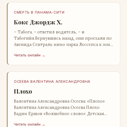
СМЕРТЬ В ПАНАМА-СИТИ
Кокс Джордж Х.
– Табога, – ответил водитель, – и
Табогийя.Вернувшись назад, они проехали по
Авенида Сентраль мимо парка Лессепса к зоне
Панамского канала. Водитель показал Расселу
Читать онлайн →
отель…
ОСЕЕВА ВАЛЕНТИНА АЛЕКСАНДРОВНА
Плохо
Валентина Александровна Осеева: «Плохо»
Валентина Александровна Осеева Плохо
Вадим Ершов «Волшебное слово»: Детская
литература; Москва; 1977 Валентина
Читать онлайн →
Александровна ОСЕЕВ…