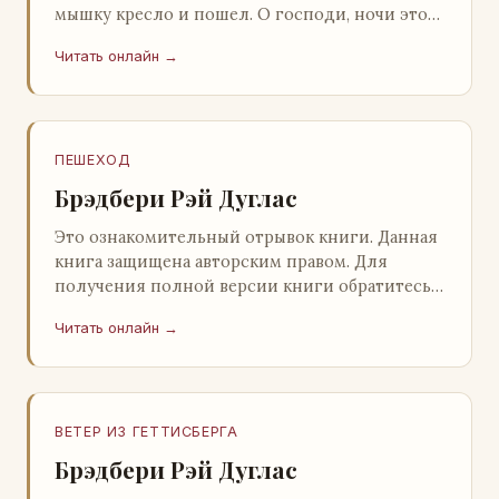
мышку кресло и пошел. О господи, ночи этой
не было конца! Глава 2 Причины, которые
Читать онлайн →
заставлял…
ПЕШЕХОД
Брэдбери Рэй Дуглас
Это ознакомительный отрывок книги. Данная
книга защищена авторским правом. Для
получения полной версии книги обратитесь к
нашему партнеру - распространителю
Читать онлайн →
легального ко…
ВЕТЕР ИЗ ГЕТТИСБЕРГА
Брэдбери Рэй Дуглас