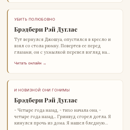
УБИТЬ ПОЛЮБОВНО
Брэдбери Рэй Дуглас
Тут вернулся Джошуа, опустился в кресло и
взял со стола рюмку. Повертев ее перед
глазами, он с ухмылкой перевел взгляд на
жену: - Шалишь! - Ты о чем? - с невинным
Читать онлайн →
видом с…
И НОВИЗНОЙ ОНИ ГОНИМЫ
Брэдбери Рэй Дуглас
- Четыре года назад, - тихо начала она, -
четыре года назад... Гринвуд сгорел дотла. Я
кинулся прочь из дома. Я нашел бледную
Нору у двери. - Что? - вскрикнул я. - Сгорел…