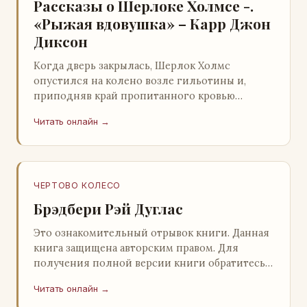
Рассказы о Шерлоке Холмсе -.
«Рыжая вдовушка» – Карр Джон
Диксон
Когда дверь закрылась, Шерлок Холмс
опустился на колено возле гильотины и,
приподняв край пропитанного кровью
покрывала, взглянул на тот кошмар, который
Читать онлайн →
скрывался под ним…
ЧЕРТОВО КОЛЕСО
Брэдбери Рэй Дуглас
Это ознакомительный отрывок книги. Данная
книга защищена авторским правом. Для
получения полной версии книги обратитесь к
нашему партнеру - распространителю
Читать онлайн →
легального ко…