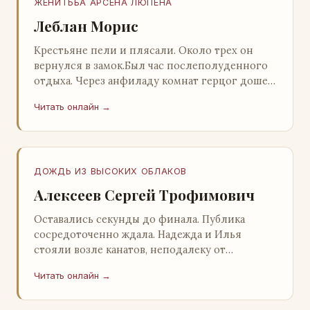
ЖЕНИТЬБА АРСЕНА ЛЮПЕНА
Леблан Морис
Крестьяне пели и плясали. Около трех он
вернулся в замок.Был час послеполуденного
отдыха. Через анфиладу комнат герцог дошел
до кордегардии, но вдруг замер на пороге и
Читать онлайн →
во…
ДОЖДЬ ИЗ ВЫСОКИХ ОБЛАКОВ
Алексеев Сергей Трофимович
Оставались секунды до финала. Публика
сосредоточенно ждала. Надежда и Илья
стояли возле канатов, неподалеку от
сидящего «Будды», и ничем не выделялись из
Читать онлайн →
прочей публики, …