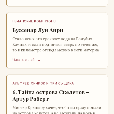
ГВИАНСКИЕ РОБИНЗОНЫ
Буссенар Луи Анри
Стало ясно: это грохочет вода на Голубых
Камнях, и если подняться вверх по течению,
то в километре отсюда можно найти материал
для плота.Производя не более шуму, чем
Читать онлайн →
крас…
АЛЬФРЕД ХИЧКОК И ТРИ СЫЩИКА
6. Тайна острова Скелетов –
Артур Роберт
Мистер Креншоу хочет, чтобы вы сразу попали
на остров Скелетов, а не заезжали на ночь в