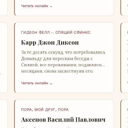
несколько стаканов жидкого средства
Читать онлайн →
для снятия стрессов. Скитер опрокин…
ГИДЕОН ФЕЛЛ -. СПЯЩИЙ СФИНКС
Карр Джон Диксон
За те десять секунд, что потребовались
Дональду для пересказа беседы с
Силией, все переживания, подавляемые
месяцами, снова захлестнули его.
Среди зеленого сумрака, среди…
Читать онлайн →
ПОРА, МОЙ ДРУГ, ПОРА
Аксенов Василий Павлович