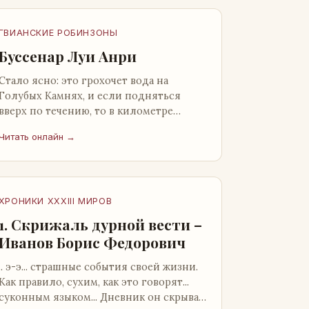
ГВИАНСКИЕ РОБИНЗОНЫ
Буссенар Луи Анри
Стало ясно: это грохочет вода на
Голубых Камнях, и если подняться
вверх по течению, то в километре
отсюда можно найти материал для
Читать онлайн →
плота.Производя не более шуму, чем
крас…
ХРОНИКИ XXXIII МИРОВ
1. Скрижаль дурной вести –
Иванов Борис Федорович
.. э-э... страшные события своей жизни.
Как правило, сухим, как это говорят...
суконным языком... Дневник он скрывал