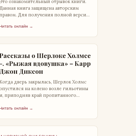
Это ознакомительный отрывок книги.
Данная книга защищена авторским
правом. Для получения полной версии
книги обратитесь к нашему партнеру -
Читать онлайн →
распространителю легального ко…
Рассказы о Шерлоке Холмсе
-. «Рыжая вдовушка» – Карр
Джон Диксон
Когда дверь закрылась, Шерлок Холмс
опустился на колено возле гильотины
и, приподняв край пропитанного
кровью покрывала, взглянул на тот
кошмар, который скрывался под ним…
Читать онлайн →