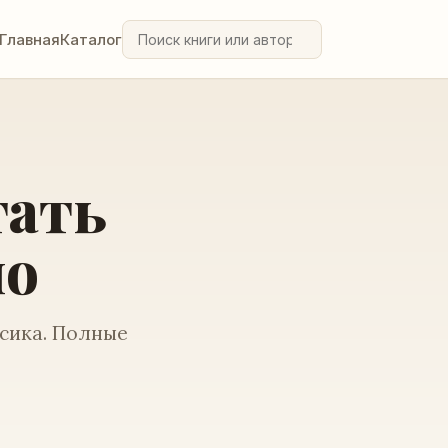
Главная
Каталог
тать
но
ссика. Полные