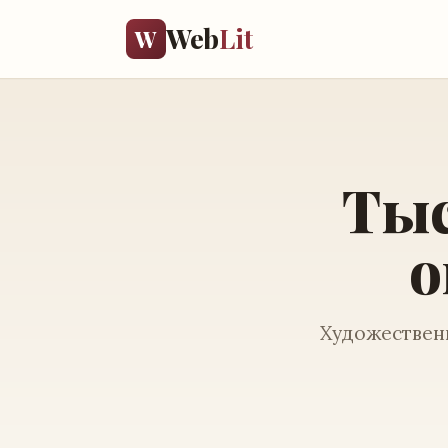
Web
Lit
W
Тыс
о
Художественн