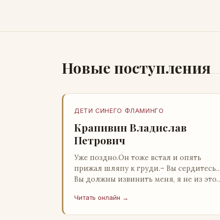
Новые поступления
ДЕТИ СИНЕГО ФЛАМИНГО
Крапивин Владислав
Петрович
Уже поздно.Он тоже встал и опять
прижал шляпу к груди.– Вы сердитесь
Вы должны извинить меня, я не из это
страны и невольно могу нарушить
Читать онлайн →
какие-то обычаи. Но прошу: выс…