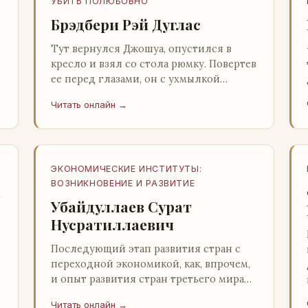
УБИТЬ ПОЛЮБОВНО
Брэдбери Рэй Дуглас
Тут вернулся Джошуа, опустился в
кресло и взял со стола рюмку. Повертев
ее перед глазами, он с ухмылкой
перевел взгляд на жену: - Шалишь! - Ты
Читать онлайн →
о чем? - с невинным видом с…
ЭКОНОМИЧЕСКИЕ ИНСТИТУТЫ:
ВОЗНИКНОВЕНИЕ И РАЗВИТИЕ
а
Убайдуллаев Сурат
Нусратиллаевич
Последующий этап развития стран с
переходной экономикой, как, впрочем,
и опыт развития стран третьего мира
со всей очевидностью
Читать онлайн →