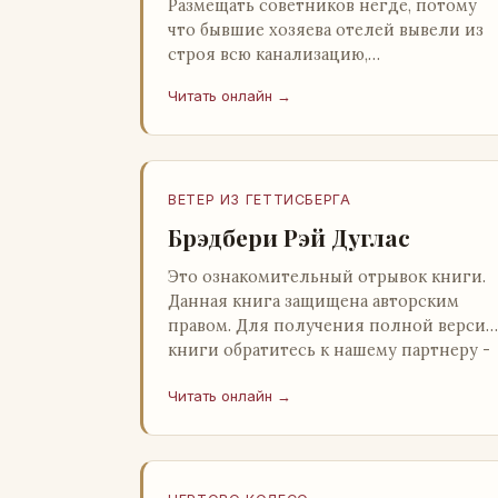
Размещать советников негде, потому
что бывшие хозяева отелей вывели из
строя всю канализацию,
электростанция стоит,
Читать онлайн →
бензохранилища пусты.Посол СССР в
Нагонии А. Алешин». …
ВЕТЕР ИЗ ГЕТТИСБЕРГА
Брэдбери Рэй Дуглас
Это ознакомительный отрывок книги.
Данная книга защищена авторским
правом. Для получения полной версии
книги обратитесь к нашему партнеру -
распространителю легального ко…
Читать онлайн →