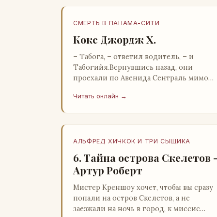
СМЕРТЬ В ПАНАМА-СИТИ
Кокс Джордж Х.
– Табога, – ответил водитель, – и
Табогийя.Вернувшись назад, они
проехали по Авенида Сентраль мимо
парка Лессепса к зоне Панамского
Читать онлайн →
канала. Водитель показал Расселу
отель…
АЛЬФРЕД ХИЧКОК И ТРИ СЫЩИКА
6. Тайна острова Скелетов 
Артур Роберт
Мистер Креншоу хочет, чтобы вы сразу
попали на остров Скелетов, а не
заезжали на ночь в город, к миссис