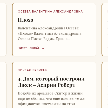
ОСЕЕВА ВАЛЕНТИНА АЛЕКСАНДРОВНА
Плохо
Валентина Александровна Осеева:
«Плохо» Валентина Александровна
Осеева Плохо Вадим Ершов
«Волшебное слово»: Детская
Читать онлайн →
литература; Москва; 1977 Валентина
Александровна ОСЕЕВ…
ВОКЗАЛ ВРЕМЕНИ
–
4. Дом, который построил
Джек – Асприн Роберт
Подобных ароматов Скитер в жизни
еще не обонял; что еще важнее, те же
официантки поставили на стол