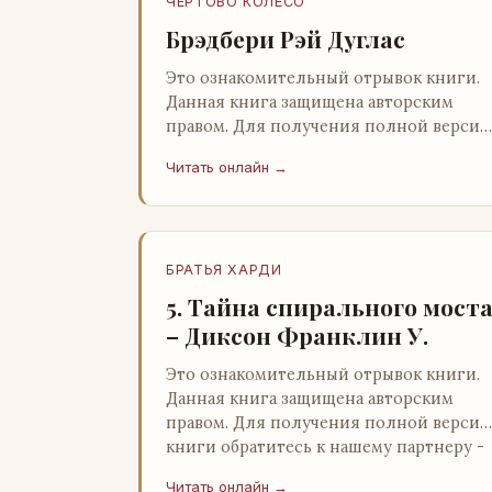
ЧЕРТОВО КОЛЕСО
Брэдбери Рэй Дуглас
Это ознакомительный отрывок книги.
Данная книга защищена авторским
правом. Для получения полной версии
книги обратитесь к нашему партнеру -
Читать онлайн →
распространителю легального ко…
БРАТЬЯ ХАРДИ
5. Тайна спирального мост
– Диксон Франклин У.
Это ознакомительный отрывок книги.
Данная книга защищена авторским
правом. Для получения полной версии
книги обратитесь к нашему партнеру -
распространителю легального ко…
Читать онлайн →