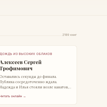
2189 книг
ДОЖДЬ ИЗ ВЫСОКИХ ОБЛАКОВ
Алексеев Сергей
Трофимович
Оставались секунды до финала.
Публика сосредоточенно ждала.
Надежда и Илья стояли возле канатов,
неподалеку от сидящего «Будды», и
Читать онлайн →
ничем не выделялись из прочей
публики, …