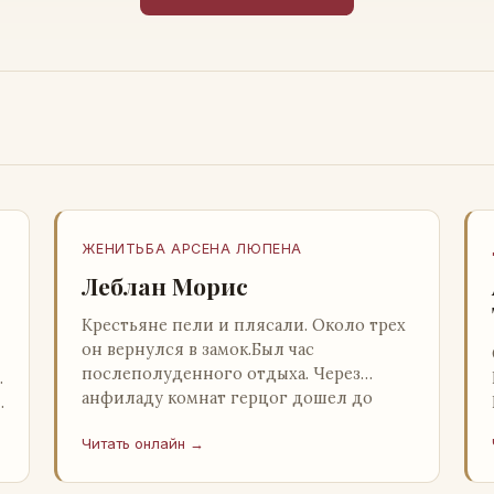
ЖЕНИТЬБА АРСЕНА ЛЮПЕНА
Леблан Морис
Крестьяне пели и плясали. Около трех
он вернулся в замок.Был час
послеполуденного отдыха. Через
…
анфиладу комнат герцог дошел до
й
кордегардии, но вдруг замер на пороге
Читать онлайн →
и во…