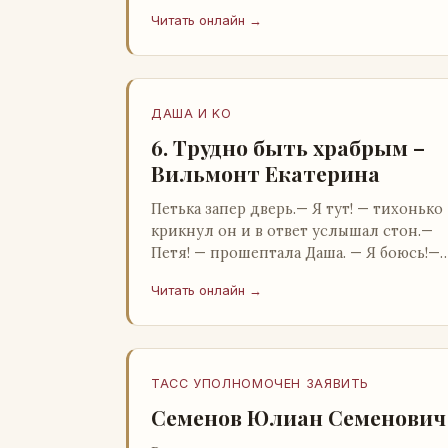
Бартон.— А, понятно, — растерянно
Читать онлайн →
пробормотал Пит.Услыхав «кризис»…
ДАША И KO
6. Трудно быть храбрым –
Вильмонт Екатерина
Петька запер дверь.— Я тут! — тихонько
крикнул он и в ответ услышал стон.—
Петя! — прошептала Даша. — Я боюсь!—
Прорвемся! — буркнул Петька и
Читать онлайн →
распахнул дверь в комнату.— …
ТАСС УПОЛНОМОЧЕН ЗАЯВИТЬ
Семенов Юлиан Семенович