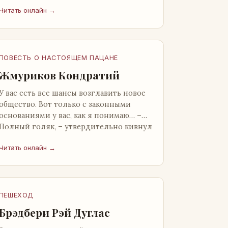
от окружающих. Тщательно прятал.
Читать онлайн →
Скорее всего, даже с…
ПОВЕСТЬ О НАСТОЯЩЕМ ПАЦАНЕ
Жмуриков Кондратий
У вас есть все шансы возглавить новое
общество. Вот только с законными
основаниями у вас, как я понимаю… –
Полный голяк, – утвердительно кивнул
Вован Натанович. – Что ж, …
Читать онлайн →
ПЕШЕХОД
Брэдбери Рэй Дуглас