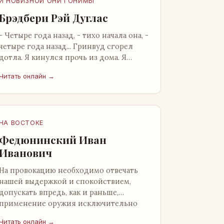
И НОВИЗНОЙ ОНИ ГОНИМЫ
Брэдбери Рэй Дуглас
- Четыре года назад, - тихо начала она, -
четыре года назад... Гринвуд сгорел
дотла. Я кинулся прочь из дома. Я
нашел бледную Нору у двери. - Что? -
Читать онлайн →
вскрикнул я. - Сгорел…
НА ВОСТОКЕ
Федюнинский Иван
Иванович
На провокацию необходимо отвечать
нашей выдержкой и спокойствием,
допускать впредь, как и раньше,
применение оружия исключительно
только в целях собственной
Читать онлайн →