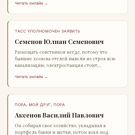
Читать онлайн →
Натанович. – Что ж, …
ТАСС УПОЛНОМОЧЕН ЗАЯВИТЬ
Семенов Юлиан Семенович
Размещать советников негде, потому что
бывшие хозяева отелей вывели из строя всю
канализацию, электростанция стоит,
бензохранилища пусты.Посол СССР в Нагонии
Читать онлайн →
А. Алешин». …
ПОРА, МОЙ ДРУГ, ПОРА
Аксенов Василий Павлович
Он собирал свое хозяйство, укладывал в
портфель банки и щетки, потом взял под