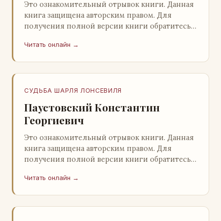
Это ознакомительный отрывок книги. Данная
книга защищена авторским правом. Для
получения полной версии книги обратитесь к
нашему партнеру - распространителю
Читать онлайн →
легального ко…
СУДЬБА ШАРЛЯ ЛОНСЕВИЛЯ
Паустовский Константин
Георгиевич
Это ознакомительный отрывок книги. Данная
книга защищена авторским правом. Для
получения полной версии книги обратитесь к
нашему партнеру - распространителю
Читать онлайн →
легального ко…