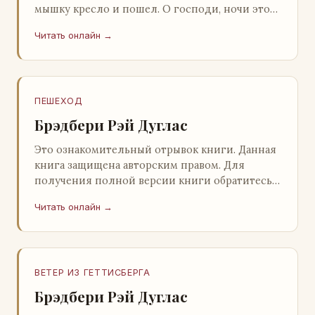
мышку кресло и пошел. О господи, ночи этой
не было конца! Глава 2 Причины, которые
Читать онлайн →
заставлял…
ПЕШЕХОД
Брэдбери Рэй Дуглас
Это ознакомительный отрывок книги. Данная
книга защищена авторским правом. Для
получения полной версии книги обратитесь к
нашему партнеру - распространителю
Читать онлайн →
легального ко…
ВЕТЕР ИЗ ГЕТТИСБЕРГА
Брэдбери Рэй Дуглас