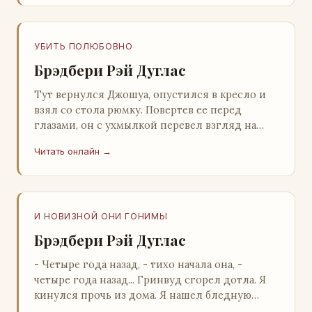
УБИТЬ ПОЛЮБОВНО
Брэдбери Рэй Дуглас
Тут вернулся Джошуа, опустился в кресло и
взял со стола рюмку. Повертев ее перед
глазами, он с ухмылкой перевел взгляд на
жену: - Шалишь! - Ты о чем? - с невинным
Читать онлайн →
видом с…
И НОВИЗНОЙ ОНИ ГОНИМЫ
Брэдбери Рэй Дуглас
- Четыре года назад, - тихо начала она, -
четыре года назад... Гринвуд сгорел дотла. Я
кинулся прочь из дома. Я нашел бледную
Нору у двери. - Что? - вскрикнул я. - Сгорел…