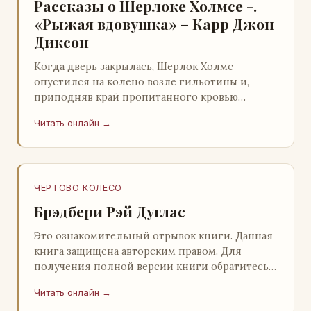
Рассказы о Шерлоке Холмсе -.
«Рыжая вдовушка» – Карр Джон
Диксон
Когда дверь закрылась, Шерлок Холмс
опустился на колено возле гильотины и,
приподняв край пропитанного кровью
покрывала, взглянул на тот кошмар, который
Читать онлайн →
скрывался под ним…
ЧЕРТОВО КОЛЕСО
Брэдбери Рэй Дуглас
Это ознакомительный отрывок книги. Данная
книга защищена авторским правом. Для
получения полной версии книги обратитесь к
нашему партнеру - распространителю
Читать онлайн →
легального ко…