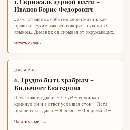
1. Скрижаль дурной вести –
Иванов Борис Федорович
.. э-э... страшные события своей жизни. Как
правило, сухим, как это говорят... суконным
языком... Дневник он скрывал от окружающих.
Тщательно прятал. Скорее всего, даже с…
Читать онлайн →
ДАША И KO
6. Трудно быть храбрым –
Вильмонт Екатерина
Петька запер дверь.— Я тут! — тихонько
крикнул он и в ответ услышал стон.— Петя! —
прошептала Даша. — Я боюсь!— Прорвемся! —
буркнул Петька и распахнул дверь в комнату.—
Читать онлайн →
…