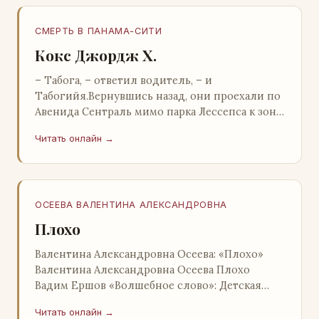
СМЕРТЬ В ПАНАМА-СИТИ
Кокс Джордж Х.
– Табога, – ответил водитель, – и
Табогийя.Вернувшись назад, они проехали по
Авенида Сентраль мимо парка Лессепса к зоне
Панамского канала. Водитель показал Расселу
Читать онлайн →
отель…
ОСЕЕВА ВАЛЕНТИНА АЛЕКСАНДРОВНА
Плохо
Валентина Александровна Осеева: «Плохо»
Валентина Александровна Осеева Плохо
Вадим Ершов «Волшебное слово»: Детская
литература; Москва; 1977 Валентина
Читать онлайн →
Александровна ОСЕЕВ…