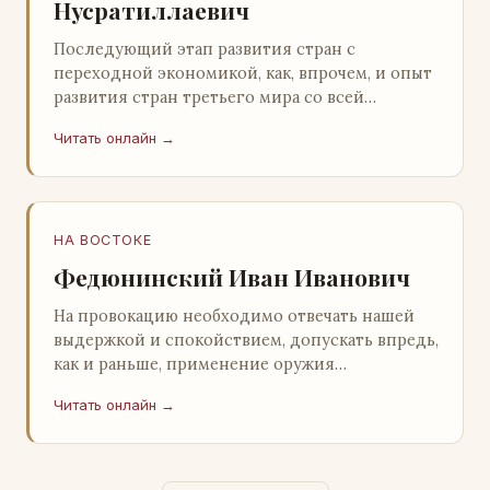
Нусратиллаевич
Последующий этап развития стран с
переходной экономикой, как, впрочем, и опыт
развития стран третьего мира со всей
очевидностью продемонстрировал
Читать онлайн →
ошибочность такого предс…
НА ВОСТОКЕ
Федюнинский Иван Иванович
На провокацию необходимо отвечать нашей
выдержкой и спокойствием, допускать впредь,
как и раньше, применение оружия
исключительно только в целях собственной
Читать онлайн →
самообороны о…