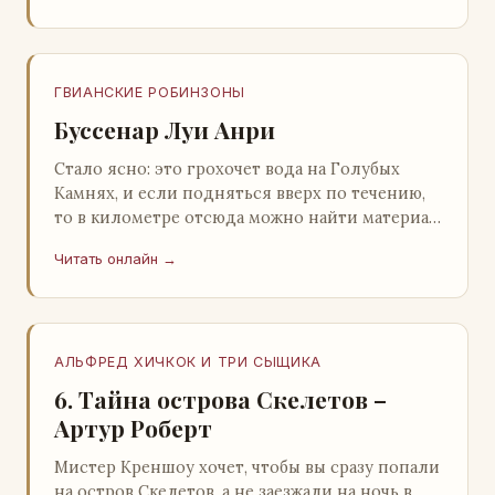
ГВИАНСКИЕ РОБИНЗОНЫ
Буссенар Луи Анри
Стало ясно: это грохочет вода на Голубых
Камнях, и если подняться вверх по течению,
то в километре отсюда можно найти материал
для плота.Производя не более шуму, чем
Читать онлайн →
крас…
АЛЬФРЕД ХИЧКОК И ТРИ СЫЩИКА
6. Тайна острова Скелетов –
Артур Роберт
Мистер Креншоу хочет, чтобы вы сразу попали
на остров Скелетов, а не заезжали на ночь в