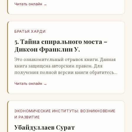
Читать онлайн →
БРАТЬЯ ХАРДИ
5. Тайна спирального моста –
Диксон Франклин У.
Это ознакомительный отрывок книги. Данная
книга защищена авторским правом. Для
получения полной версии книги обратитесь к
нашему партнеру - распространителю
Читать онлайн →
легального ко…
ЭКОНОМИЧЕСКИЕ ИНСТИТУТЫ: ВОЗНИКНОВЕНИЕ
И РАЗВИТИЕ
Убайдуллаев Сурат