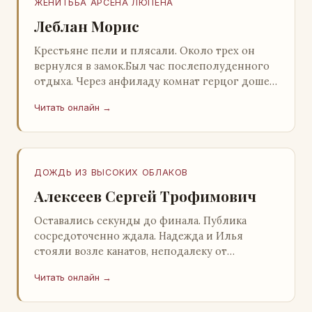
ЖЕНИТЬБА АРСЕНА ЛЮПЕНА
Леблан Морис
Крестьяне пели и плясали. Около трех он
вернулся в замок.Был час послеполуденного
отдыха. Через анфиладу комнат герцог дошел
до кордегардии, но вдруг замер на пороге и
Читать онлайн →
во…
ДОЖДЬ ИЗ ВЫСОКИХ ОБЛАКОВ
Алексеев Сергей Трофимович
Оставались секунды до финала. Публика
сосредоточенно ждала. Надежда и Илья
стояли возле канатов, неподалеку от
сидящего «Будды», и ничем не выделялись из
Читать онлайн →
прочей публики, …