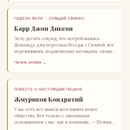
ГИДЕОН ФЕЛЛ -. СПЯЩИЙ СФИНКС
Карр Джон Диксон
За те десять секунд, что потребовались
Дональду для пересказа беседы с Силией, все
переживания, подавляемые месяцами, снова
захлестнули его. Среди зеленого сумрака,
Читать онлайн →
среди…
ПОВЕСТЬ О НАСТОЯЩЕМ ПАЦАНЕ
Жмуриков Кондратий
У вас есть все шансы возглавить новое
общество. Вот только с законными
основаниями у вас, как я понимаю… – Полный
голяк, – утвердительно кивнул Вован