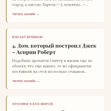
город, к миссис Бартон.— А, понятно, —
растерянно пробормотал Пит.Услыхав
Читать онлайн →
«кризис»…
ВОКЗАЛ ВРЕМЕНИ
4. Дом, который построил Джек
– Асприн Роберт
Подобных ароматов Скитер в жизни еще не
обонял; что еще важнее, те же официантки
поставили на стол несколько стаканов
жидкого средства для снятия стрессов.
Читать онлайн →
Скитер опрокин…
ХРОНИКИ XXXIII МИРОВ