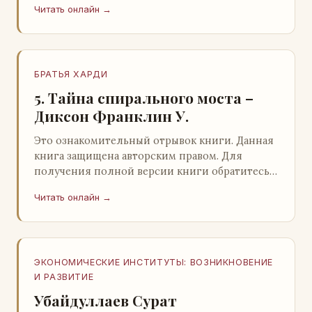
Читать онлайн →
БРАТЬЯ ХАРДИ
5. Тайна спирального моста –
Диксон Франклин У.
Это ознакомительный отрывок книги. Данная
книга защищена авторским правом. Для
получения полной версии книги обратитесь к
нашему партнеру - распространителю
Читать онлайн →
легального ко…
ЭКОНОМИЧЕСКИЕ ИНСТИТУТЫ: ВОЗНИКНОВЕНИЕ
И РАЗВИТИЕ
Убайдуллаев Сурат