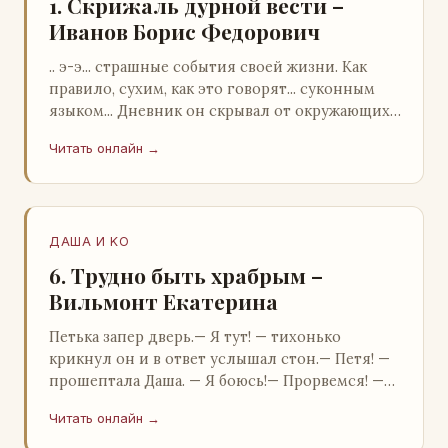
1. Скрижаль дурной вести –
Иванов Борис Федорович
.. э-э... страшные события своей жизни. Как
правило, сухим, как это говорят... суконным
языком... Дневник он скрывал от окружающих.
Тщательно прятал. Скорее всего, даже с…
Читать онлайн →
ДАША И KO
6. Трудно быть храбрым –
Вильмонт Екатерина
Петька запер дверь.— Я тут! — тихонько
крикнул он и в ответ услышал стон.— Петя! —
прошептала Даша. — Я боюсь!— Прорвемся! —
буркнул Петька и распахнул дверь в комнату.—
Читать онлайн →
…