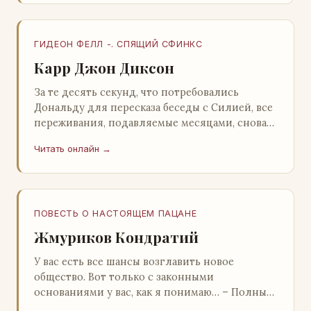
ГИДЕОН ФЕЛЛ -. СПЯЩИЙ СФИНКС
Карр Джон Диксон
За те десять секунд, что потребовались
Дональду для пересказа беседы с Силией, все
переживания, подавляемые месяцами, снова
захлестнули его. Среди зеленого сумрака,
Читать онлайн →
среди…
ПОВЕСТЬ О НАСТОЯЩЕМ ПАЦАНЕ
Жмуриков Кондратий
У вас есть все шансы возглавить новое
общество. Вот только с законными
основаниями у вас, как я понимаю… – Полный
голяк, – утвердительно кивнул Вован