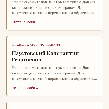
Это ознакомительный отрывок книги. Данная
книга защищена авторским правом. Для
получения полной версии книги обратитесь к
нашему партнеру - распространителю
Читать онлайн →
легального ко…
СУДЬБА ШАРЛЯ ЛОНСЕВИЛЯ
Паустовский Константин
Георгиевич
Это ознакомительный отрывок книги. Данная
книга защищена авторским правом. Для
получения полной версии книги обратитесь к
нашему партнеру - распространителю
Читать онлайн →
легального ко…