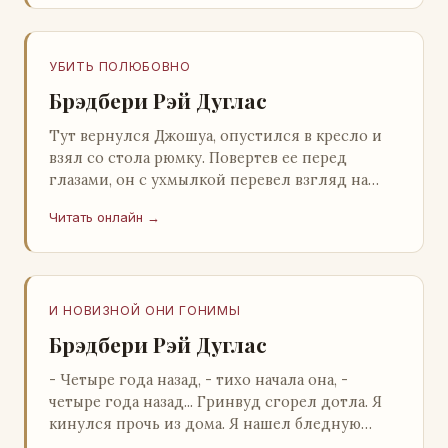
УБИТЬ ПОЛЮБОВНО
Брэдбери Рэй Дуглас
Тут вернулся Джошуа, опустился в кресло и
взял со стола рюмку. Повертев ее перед
глазами, он с ухмылкой перевел взгляд на
жену: - Шалишь! - Ты о чем? - с невинным
Читать онлайн →
видом с…
И НОВИЗНОЙ ОНИ ГОНИМЫ
Брэдбери Рэй Дуглас
- Четыре года назад, - тихо начала она, -
четыре года назад... Гринвуд сгорел дотла. Я
кинулся прочь из дома. Я нашел бледную
Нору у двери. - Что? - вскрикнул я. - Сгорел…