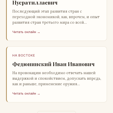
Нусратиллаевич
Последующий этап развития стран с
переходной экономикой, как, впрочем, и опыт
развития стран третьего мира со всей
очевидностью продемонстрировал
Читать онлайн →
ошибочность такого предс…
НА ВОСТОКЕ
Федюнинский Иван Иванович
На провокацию необходимо отвечать нашей
выдержкой и спокойствием, допускать впредь,
как и раньше, применение оружия
исключительно только в целях собственной
Читать онлайн →
самообороны о…