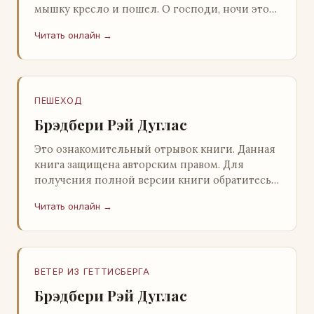
мышку кресло и пошел. О господи, ночи этой
не было конца! Глава 2 Причины, которые
Читать онлайн →
заставлял…
ПЕШЕХОД
Брэдбери Рэй Дуглас
Это ознакомительный отрывок книги. Данная
книга защищена авторским правом. Для
получения полной версии книги обратитесь к
нашему партнеру - распространителю
Читать онлайн →
легального ко…
ВЕТЕР ИЗ ГЕТТИСБЕРГА
Брэдбери Рэй Дуглас