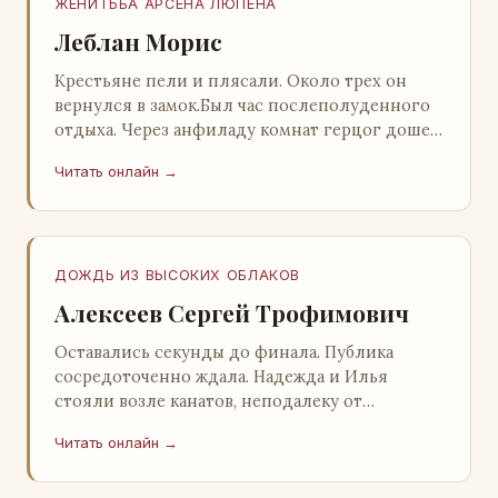
ЖЕНИТЬБА АРСЕНА ЛЮПЕНА
Леблан Морис
Крестьяне пели и плясали. Около трех он
вернулся в замок.Был час послеполуденного
отдыха. Через анфиладу комнат герцог дошел
до кордегардии, но вдруг замер на пороге и
Читать онлайн →
во…
ДОЖДЬ ИЗ ВЫСОКИХ ОБЛАКОВ
Алексеев Сергей Трофимович
Оставались секунды до финала. Публика
сосредоточенно ждала. Надежда и Илья
стояли возле канатов, неподалеку от
сидящего «Будды», и ничем не выделялись из
Читать онлайн →
прочей публики, …