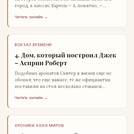
город, к миссис Бартон.— А, понятно, —
растерянно пробормотал Пит.Услыхав
Читать онлайн →
«кризис»…
ВОКЗАЛ ВРЕМЕНИ
4. Дом, который построил Джек
– Асприн Роберт
Подобных ароматов Скитер в жизни еще не
обонял; что еще важнее, те же официантки
поставили на стол несколько стаканов
жидкого средства для снятия стрессов.
Читать онлайн →
Скитер опрокин…
ХРОНИКИ XXXIII МИРОВ