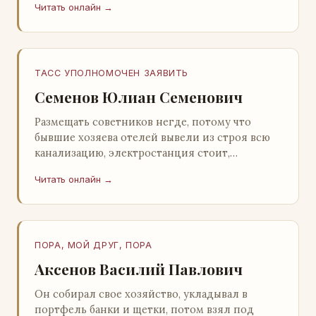
Читать онлайн →
Натанович. – Что ж, …
ТАСС УПОЛНОМОЧЕН ЗАЯВИТЬ
Семенов Юлиан Семенович
Размещать советников негде, потому что
бывшие хозяева отелей вывели из строя всю
канализацию, электростанция стоит,
бензохранилища пусты.Посол СССР в Нагонии
Читать онлайн →
А. Алешин». …
ПОРА, МОЙ ДРУГ, ПОРА
Аксенов Василий Павлович
Он собирал свое хозяйство, укладывал в
портфель банки и щетки, потом взял под