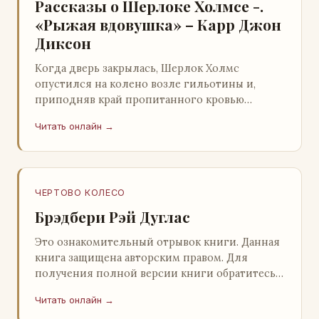
Рассказы о Шерлоке Холмсе -.
«Рыжая вдовушка» – Карр Джон
Диксон
Когда дверь закрылась, Шерлок Холмс
опустился на колено возле гильотины и,
приподняв край пропитанного кровью
покрывала, взглянул на тот кошмар, который
Читать онлайн →
скрывался под ним…
ЧЕРТОВО КОЛЕСО
Брэдбери Рэй Дуглас
Это ознакомительный отрывок книги. Данная
книга защищена авторским правом. Для
получения полной версии книги обратитесь к
нашему партнеру - распространителю
Читать онлайн →
легального ко…