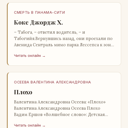
СМЕРТЬ В ПАНАМА-СИТИ
Кокс Джордж Х.
– Табога, – ответил водитель, – и
Табогийя.Вернувшись назад, они проехали по
Авенида Сентраль мимо парка Лессепса к зоне
Панамского канала. Водитель показал Расселу
Читать онлайн →
отель…
ОСЕЕВА ВАЛЕНТИНА АЛЕКСАНДРОВНА
Плохо
Валентина Александровна Осеева: «Плохо»
Валентина Александровна Осеева Плохо
Вадим Ершов «Волшебное слово»: Детская
литература; Москва; 1977 Валентина
Читать онлайн →
Александровна ОСЕЕВ…