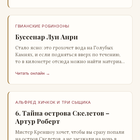
ГВИАНСКИЕ РОБИНЗОНЫ
Буссенар Луи Анри
Стало ясно: это грохочет вода на Голубых
Камнях, и если подняться вверх по течению,
то в километре отсюда можно найти материал
для плота.Производя не более шуму, чем
Читать онлайн →
крас…
АЛЬФРЕД ХИЧКОК И ТРИ СЫЩИКА
6. Тайна острова Скелетов –
Артур Роберт
Мистер Креншоу хочет, чтобы вы сразу попали
на остров Скелетов, а не заезжали на ночь в