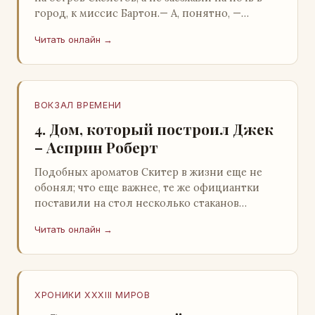
город, к миссис Бартон.— А, понятно, —
растерянно пробормотал Пит.Услыхав
Читать онлайн →
«кризис»…
ВОКЗАЛ ВРЕМЕНИ
4. Дом, который построил Джек
– Асприн Роберт
Подобных ароматов Скитер в жизни еще не
обонял; что еще важнее, те же официантки
поставили на стол несколько стаканов
жидкого средства для снятия стрессов.
Читать онлайн →
Скитер опрокин…
ХРОНИКИ XXXIII МИРОВ