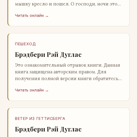
мышку кресло и пошел. О господи, ночи этой
не было конца! Глава 2 Причины, которые
Читать онлайн →
заставлял…
ПЕШЕХОД
Брэдбери Рэй Дуглас
Это ознакомительный отрывок книги. Данная
книга защищена авторским правом. Для
получения полной версии книги обратитесь к
нашему партнеру - распространителю
Читать онлайн →
легального ко…
ВЕТЕР ИЗ ГЕТТИСБЕРГА
Брэдбери Рэй Дуглас