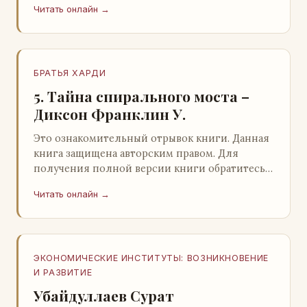
Читать онлайн →
БРАТЬЯ ХАРДИ
5. Тайна спирального моста –
Диксон Франклин У.
Это ознакомительный отрывок книги. Данная
книга защищена авторским правом. Для
получения полной версии книги обратитесь к
нашему партнеру - распространителю
Читать онлайн →
легального ко…
ЭКОНОМИЧЕСКИЕ ИНСТИТУТЫ: ВОЗНИКНОВЕНИЕ
И РАЗВИТИЕ
Убайдуллаев Сурат