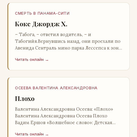
СМЕРТЬ В ПАНАМА-СИТИ
Кокс Джордж Х.
– Табога, – ответил водитель, – и
Табогийя.Вернувшись назад, они проехали по
Авенида Сентраль мимо парка Лессепса к зоне
Панамского канала. Водитель показал Расселу
Читать онлайн →
отель…
ОСЕЕВА ВАЛЕНТИНА АЛЕКСАНДРОВНА
Плохо
Валентина Александровна Осеева: «Плохо»
Валентина Александровна Осеева Плохо
Вадим Ершов «Волшебное слово»: Детская
литература; Москва; 1977 Валентина
Читать онлайн →
Александровна ОСЕЕВ…