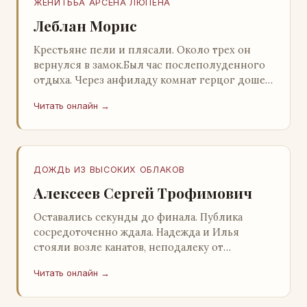
ЖЕНИТЬБА АРСЕНА ЛЮПЕНА
Леблан Морис
Крестьяне пели и плясали. Около трех он
вернулся в замок.Был час послеполуденного
отдыха. Через анфиладу комнат герцог дошел
до кордегардии, но вдруг замер на пороге и
Читать онлайн →
во…
ДОЖДЬ ИЗ ВЫСОКИХ ОБЛАКОВ
Алексеев Сергей Трофимович
Оставались секунды до финала. Публика
сосредоточенно ждала. Надежда и Илья
стояли возле канатов, неподалеку от
сидящего «Будды», и ничем не выделялись из
Читать онлайн →
прочей публики, …