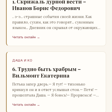
1. Скрижаль дурной вести –
Иванов Борис Федорович
.. э-э... страшные события своей жизни. Как
правило, сухим, как это говорят... суконным
языком... Дневник он скрывал от окружающих.
Тщательно прятал. Скорее всего, даже с…
Читать онлайн →
ДАША И KO
6. Трудно быть храбрым –
Вильмонт Екатерина
Петька запер дверь.— Я тут! — тихонько
крикнул он и в ответ услышал стон.— Петя! —
прошептала Даша. — Я боюсь!— Прорвемся! —
буркнул Петька и распахнул дверь в комнату.—
Читать онлайн →
…