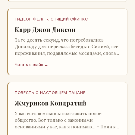
ГИДЕОН ФЕЛЛ -. СПЯЩИЙ СФИНКС
Карр Джон Диксон
За те десять секунд, что потребовались
Дональду для пересказа беседы с Силией, все
переживания, подавляемые месяцами, снова
захлестнули его. Среди зеленого сумрака,
Читать онлайн →
среди…
ПОВЕСТЬ О НАСТОЯЩЕМ ПАЦАНЕ
Жмуриков Кондратий
У вас есть все шансы возглавить новое
общество. Вот только с законными
основаниями у вас, как я понимаю… – Полный
голяк, – утвердительно кивнул Вован