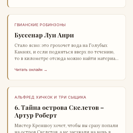
ГВИАНСКИЕ РОБИНЗОНЫ
Буссенар Луи Анри
Стало ясно: это грохочет вода на Голубых
Камнях, и если подняться вверх по течению,
то в километре отсюда можно найти материал
для плота.Производя не более шуму, чем
Читать онлайн →
крас…
АЛЬФРЕД ХИЧКОК И ТРИ СЫЩИКА
6. Тайна острова Скелетов –
Артур Роберт
Мистер Креншоу хочет, чтобы вы сразу попали
на остров Скелетов, а не заезжали на ночь в