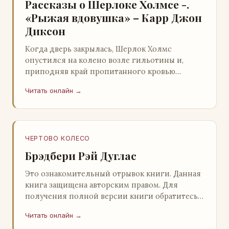
Рассказы о Шерлоке Холмсе -.
«Рыжая вдовушка» – Карр Джон
Диксон
Когда дверь закрылась, Шерлок Холмс
опустился на колено возле гильотины и,
приподняв край пропитанного кровью
покрывала, взглянул на тот кошмар, который
Читать онлайн →
скрывался под ним…
ЧЕРТОВО КОЛЕСО
Брэдбери Рэй Дуглас
Это ознакомительный отрывок книги. Данная
книга защищена авторским правом. Для
получения полной версии книги обратитесь к
нашему партнеру - распространителю
Читать онлайн →
легального ко…