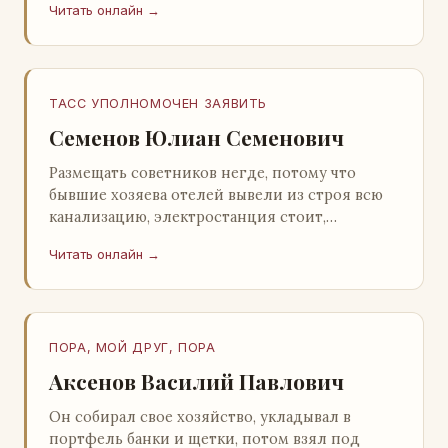
Читать онлайн →
Натанович. – Что ж, …
ТАСС УПОЛНОМОЧЕН ЗАЯВИТЬ
Семенов Юлиан Семенович
Размещать советников негде, потому что
бывшие хозяева отелей вывели из строя всю
канализацию, электростанция стоит,
бензохранилища пусты.Посол СССР в Нагонии
Читать онлайн →
А. Алешин». …
ПОРА, МОЙ ДРУГ, ПОРА
Аксенов Василий Павлович
Он собирал свое хозяйство, укладывал в
портфель банки и щетки, потом взял под