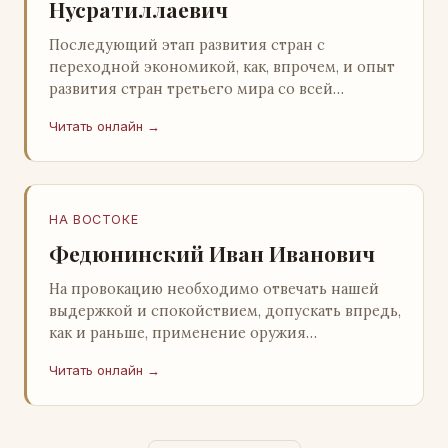
Нусратиллаевич
Последующий этап развития стран с
переходной экономикой, как, впрочем, и опыт
развития стран третьего мира со всей
очевидностью продемонстрировал
Читать онлайн →
ошибочность такого предс…
НА ВОСТОКЕ
Федюнинский Иван Иванович
На провокацию необходимо отвечать нашей
выдержкой и спокойствием, допускать впредь,
как и раньше, применение оружия
исключительно только в целях собственной
Читать онлайн →
самообороны о…