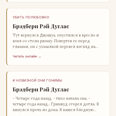
УБИТЬ ПОЛЮБОВНО
Брэдбери Рэй Дуглас
Тут вернулся Джошуа, опустился в кресло и
взял со стола рюмку. Повертев ее перед
глазами, он с ухмылкой перевел взгляд на
жену: - Шалишь! - Ты о чем? - с невинным
Читать онлайн →
видом с…
И НОВИЗНОЙ ОНИ ГОНИМЫ
Брэдбери Рэй Дуглас
- Четыре года назад, - тихо начала она, -
четыре года назад... Гринвуд сгорел дотла. Я
кинулся прочь из дома. Я нашел бледную
Нору у двери. - Что? - вскрикнул я. - Сгорел…