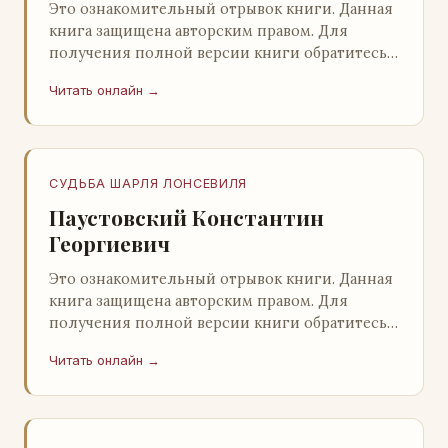
Это ознакомительный отрывок книги. Данная
книга защищена авторским правом. Для
получения полной версии книги обратитесь к
нашему партнеру - распространителю
Читать онлайн →
легального ко…
СУДЬБА ШАРЛЯ ЛОНСЕВИЛЯ
Паустовский Константин
Георгиевич
Это ознакомительный отрывок книги. Данная
книга защищена авторским правом. Для
получения полной версии книги обратитесь к
нашему партнеру - распространителю
Читать онлайн →
легального ко…