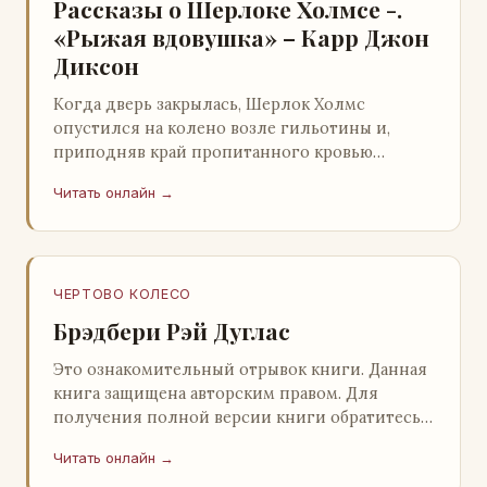
Рассказы о Шерлоке Холмсе -.
«Рыжая вдовушка» – Карр Джон
Диксон
Когда дверь закрылась, Шерлок Холмс
опустился на колено возле гильотины и,
приподняв край пропитанного кровью
покрывала, взглянул на тот кошмар, который
Читать онлайн →
скрывался под ним…
ЧЕРТОВО КОЛЕСО
Брэдбери Рэй Дуглас
Это ознакомительный отрывок книги. Данная
книга защищена авторским правом. Для
получения полной версии книги обратитесь к
нашему партнеру - распространителю
Читать онлайн →
легального ко…