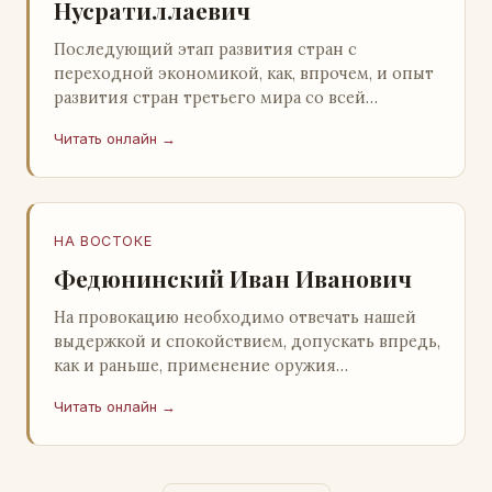
Нусратиллаевич
Последующий этап развития стран с
переходной экономикой, как, впрочем, и опыт
развития стран третьего мира со всей
очевидностью продемонстрировал
Читать онлайн →
ошибочность такого предс…
НА ВОСТОКЕ
Федюнинский Иван Иванович
На провокацию необходимо отвечать нашей
выдержкой и спокойствием, допускать впредь,
как и раньше, применение оружия
исключительно только в целях собственной
Читать онлайн →
самообороны о…