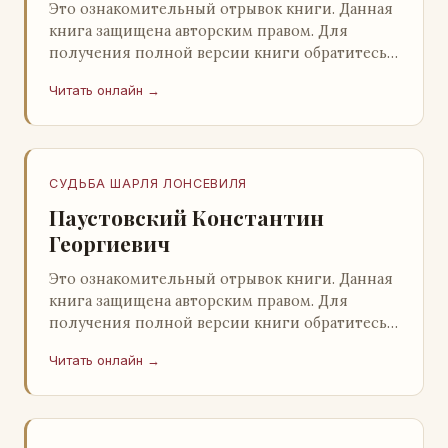
Это ознакомительный отрывок книги. Данная
книга защищена авторским правом. Для
получения полной версии книги обратитесь к
нашему партнеру - распространителю
Читать онлайн →
легального ко…
СУДЬБА ШАРЛЯ ЛОНСЕВИЛЯ
Паустовский Константин
Георгиевич
Это ознакомительный отрывок книги. Данная
книга защищена авторским правом. Для
получения полной версии книги обратитесь к
нашему партнеру - распространителю
Читать онлайн →
легального ко…