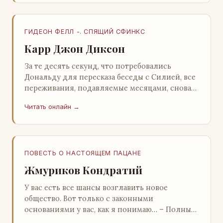
ГИДЕОН ФЕЛЛ -. СПЯЩИЙ СФИНКС
Карр Джон Диксон
За те десять секунд, что потребовались
Дональду для пересказа беседы с Силией, все
переживания, подавляемые месяцами, снова
захлестнули его. Среди зеленого сумрака,
Читать онлайн →
среди…
ПОВЕСТЬ О НАСТОЯЩЕМ ПАЦАНЕ
Жмуриков Кондратий
У вас есть все шансы возглавить новое
общество. Вот только с законными
основаниями у вас, как я понимаю… – Полный
голяк, – утвердительно кивнул Вован