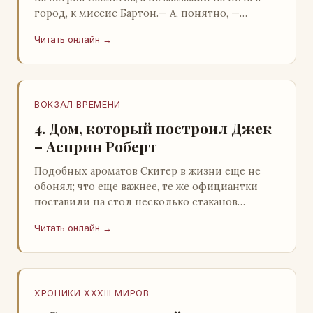
город, к миссис Бартон.— А, понятно, —
растерянно пробормотал Пит.Услыхав
Читать онлайн →
«кризис»…
ВОКЗАЛ ВРЕМЕНИ
4. Дом, который построил Джек
– Асприн Роберт
Подобных ароматов Скитер в жизни еще не
обонял; что еще важнее, те же официантки
поставили на стол несколько стаканов
жидкого средства для снятия стрессов.
Читать онлайн →
Скитер опрокин…
ХРОНИКИ XXXIII МИРОВ