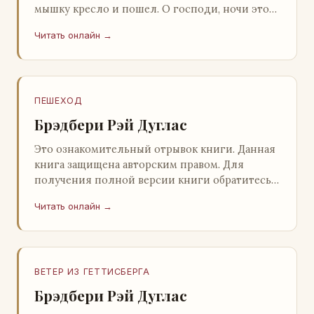
мышку кресло и пошел. О господи, ночи этой
не было конца! Глава 2 Причины, которые
Читать онлайн →
заставлял…
ПЕШЕХОД
Брэдбери Рэй Дуглас
Это ознакомительный отрывок книги. Данная
книга защищена авторским правом. Для
получения полной версии книги обратитесь к
нашему партнеру - распространителю
Читать онлайн →
легального ко…
ВЕТЕР ИЗ ГЕТТИСБЕРГА
Брэдбери Рэй Дуглас