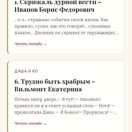
1. Скрижаль дурной вести –
Иванов Борис Федорович
.. э-э... страшные события своей жизни. Как
правило, сухим, как это говорят... суконным
языком... Дневник он скрывал от окружающих.
Тщательно прятал. Скорее всего, даже с…
Читать онлайн →
ДАША И KO
6. Трудно быть храбрым –
Вильмонт Екатерина
Петька запер дверь.— Я тут! — тихонько
крикнул он и в ответ услышал стон.— Петя! —
прошептала Даша. — Я боюсь!— Прорвемся! —
буркнул Петька и распахнул дверь в комнату.—
Читать онлайн →
…