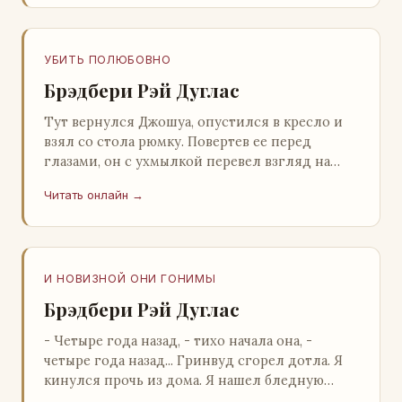
УБИТЬ ПОЛЮБОВНО
Брэдбери Рэй Дуглас
Тут вернулся Джошуа, опустился в кресло и
взял со стола рюмку. Повертев ее перед
глазами, он с ухмылкой перевел взгляд на
жену: - Шалишь! - Ты о чем? - с невинным
Читать онлайн →
видом с…
И НОВИЗНОЙ ОНИ ГОНИМЫ
Брэдбери Рэй Дуглас
- Четыре года назад, - тихо начала она, -
четыре года назад... Гринвуд сгорел дотла. Я
кинулся прочь из дома. Я нашел бледную
Нору у двери. - Что? - вскрикнул я. - Сгорел…