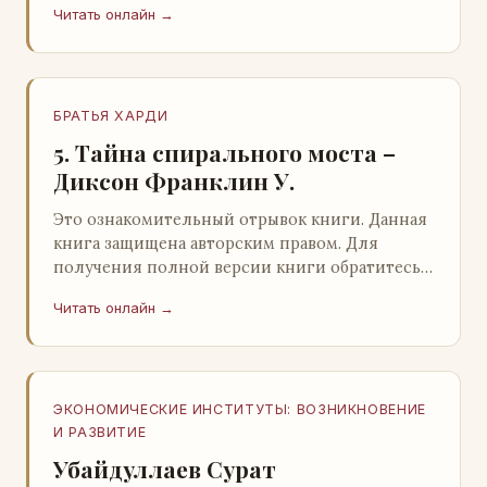
Читать онлайн →
БРАТЬЯ ХАРДИ
5. Тайна спирального моста –
Диксон Франклин У.
Это ознакомительный отрывок книги. Данная
книга защищена авторским правом. Для
получения полной версии книги обратитесь к
нашему партнеру - распространителю
Читать онлайн →
легального ко…
ЭКОНОМИЧЕСКИЕ ИНСТИТУТЫ: ВОЗНИКНОВЕНИЕ
И РАЗВИТИЕ
Убайдуллаев Сурат