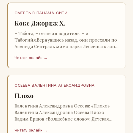
СМЕРТЬ В ПАНАМА-СИТИ
Кокс Джордж Х.
– Табога, – ответил водитель, – и
Табогийя.Вернувшись назад, они проехали по
Авенида Сентраль мимо парка Лессепса к зоне
Панамского канала. Водитель показал Расселу
Читать онлайн →
отель…
ОСЕЕВА ВАЛЕНТИНА АЛЕКСАНДРОВНА
Плохо
Валентина Александровна Осеева: «Плохо»
Валентина Александровна Осеева Плохо
Вадим Ершов «Волшебное слово»: Детская
литература; Москва; 1977 Валентина
Читать онлайн →
Александровна ОСЕЕВ…