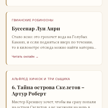
ГВИАНСКИЕ РОБИНЗОНЫ
Буссенар Луи Анри
Стало ясно: это грохочет вода на Голубых
Камнях, и если подняться вверх по течению,
то в километре отсюда можно найти материал
для плота.Производя не более шуму, чем
Читать онлайн →
крас…
АЛЬФРЕД ХИЧКОК И ТРИ СЫЩИКА
6. Тайна острова Скелетов –
Артур Роберт
Мистер Креншоу хочет, чтобы вы сразу попали
на остров Скелетов, а не заезжали на ночь в