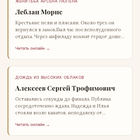
ЖЕНИТЬБА АРСЕНА ЛЮПЕНА
Леблан Морис
Крестьяне пели и плясали. Около трех он
вернулся в замок.Был час послеполуденного
отдыха. Через анфиладу комнат герцог дошел
до кордегардии, но вдруг замер на пороге и
Читать онлайн →
во…
ДОЖДЬ ИЗ ВЫСОКИХ ОБЛАКОВ
Алексеев Сергей Трофимович
Оставались секунды до финала. Публика
сосредоточенно ждала. Надежда и Илья
стояли возле канатов, неподалеку от
сидящего «Будды», и ничем не выделялись из
Читать онлайн →
прочей публики, …