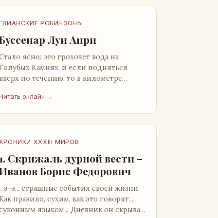
ГВИАНСКИЕ РОБИНЗОНЫ
Буссенар Луи Анри
Стало ясно: это грохочет вода на
Голубых Камнях, и если подняться
вверх по течению, то в километре
отсюда можно найти материал для
Читать онлайн →
плота.Производя не более шуму, чем
крас…
ХРОНИКИ XXXIII МИРОВ
1. Скрижаль дурной вести –
Иванов Борис Федорович
.. э-э... страшные события своей жизни.
Как правило, сухим, как это говорят...
суконным языком... Дневник он скрывал