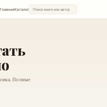
Главная
Каталог
тать
но
ссика. Полные