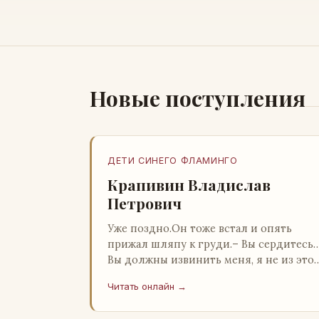
Новые поступления
ДЕТИ СИНЕГО ФЛАМИНГО
Крапивин Владислав
Петрович
Уже поздно.Он тоже встал и опять
прижал шляпу к груди.– Вы сердитесь
Вы должны извинить меня, я не из это
страны и невольно могу нарушить
Читать онлайн →
какие-то обычаи. Но прошу: выс…