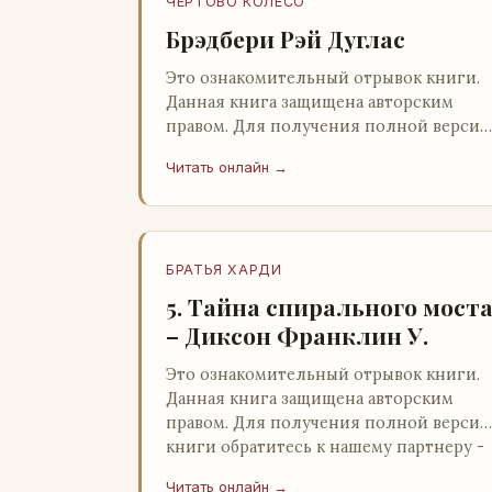
ЧЕРТОВО КОЛЕСО
Брэдбери Рэй Дуглас
Это ознакомительный отрывок книги.
Данная книга защищена авторским
правом. Для получения полной версии
книги обратитесь к нашему партнеру -
Читать онлайн →
распространителю легального ко…
БРАТЬЯ ХАРДИ
5. Тайна спирального мост
– Диксон Франклин У.
Это ознакомительный отрывок книги.
Данная книга защищена авторским
правом. Для получения полной версии
книги обратитесь к нашему партнеру -
распространителю легального ко…
Читать онлайн →