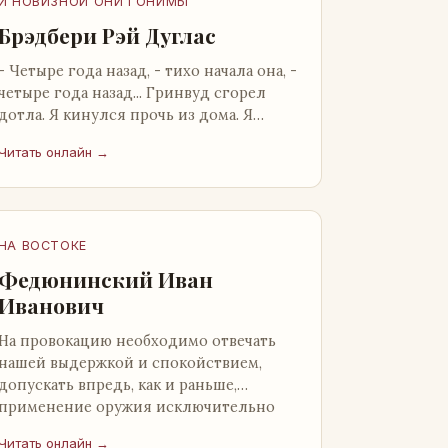
И НОВИЗНОЙ ОНИ ГОНИМЫ
Брэдбери Рэй Дуглас
- Четыре года назад, - тихо начала она, -
четыре года назад... Гринвуд сгорел
дотла. Я кинулся прочь из дома. Я
нашел бледную Нору у двери. - Что? -
Читать онлайн →
вскрикнул я. - Сгорел…
НА ВОСТОКЕ
Федюнинский Иван
Иванович
На провокацию необходимо отвечать
нашей выдержкой и спокойствием,
допускать впредь, как и раньше,
применение оружия исключительно
только в целях собственной
Читать онлайн →