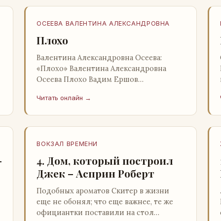
ОСЕЕВА ВАЛЕНТИНА АЛЕКСАНДРОВНА
Плохо
Валентина Александровна Осеева:
«Плохо» Валентина Александровна
Осеева Плохо Вадим Ершов
«Волшебное слово»: Детская
Читать онлайн →
литература; Москва; 1977 Валентина
Александровна ОСЕЕВ…
ВОКЗАЛ ВРЕМЕНИ
–
4. Дом, который построил
Джек – Асприн Роберт
Подобных ароматов Скитер в жизни
еще не обонял; что еще важнее, те же
официантки поставили на стол