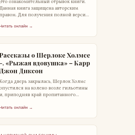
Это ознакомительный отрывок книги.
Данная книга защищена авторским
правом. Для получения полной версии
книги обратитесь к нашему партнеру -
Читать онлайн →
распространителю легального ко…
Рассказы о Шерлоке Холмсе
-. «Рыжая вдовушка» – Карр
Джон Диксон
Когда дверь закрылась, Шерлок Холмс
опустился на колено возле гильотины
и, приподняв край пропитанного
кровью покрывала, взглянул на тот
кошмар, который скрывался под ним…
Читать онлайн →