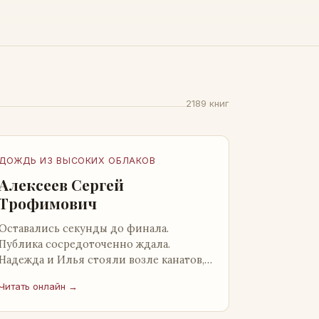
2189 книг
ДОЖДЬ ИЗ ВЫСОКИХ ОБЛАКОВ
Алексеев Сергей
Трофимович
Оставались секунды до финала.
Публика сосредоточенно ждала.
Надежда и Илья стояли возле канатов,
неподалеку от сидящего «Будды», и
Читать онлайн →
ничем не выделялись из прочей
публики, …