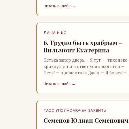
Бартон.— А, понятно, — растерянно
Читать онлайн →
пробормотал Пит.Услыхав «кризис»…
ДАША И KO
6. Трудно быть храбрым –
Вильмонт Екатерина
Петька запер дверь.— Я тут! — тихонько
крикнул он и в ответ услышал стон.—
Петя! — прошептала Даша. — Я боюсь!—
Прорвемся! — буркнул Петька и
Читать онлайн →
распахнул дверь в комнату.— …
ТАСС УПОЛНОМОЧЕН ЗАЯВИТЬ
Семенов Юлиан Семенович