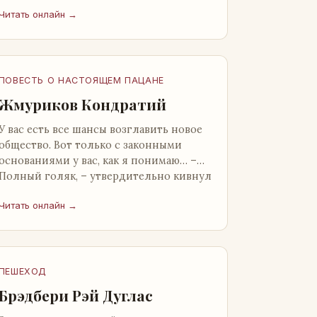
от окружающих. Тщательно прятал.
Читать онлайн →
Скорее всего, даже с…
ПОВЕСТЬ О НАСТОЯЩЕМ ПАЦАНЕ
Жмуриков Кондратий
У вас есть все шансы возглавить новое
общество. Вот только с законными
основаниями у вас, как я понимаю… –
Полный голяк, – утвердительно кивнул
Вован Натанович. – Что ж, …
Читать онлайн →
ПЕШЕХОД
Брэдбери Рэй Дуглас