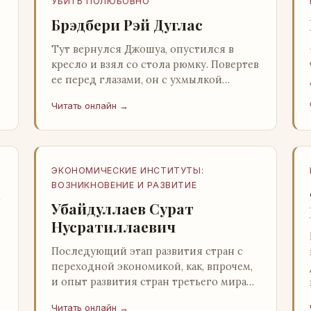
УБИТЬ ПОЛЮБОВНО
Брэдбери Рэй Дуглас
Тут вернулся Джошуа, опустился в
кресло и взял со стола рюмку. Повертев
ее перед глазами, он с ухмылкой
перевел взгляд на жену: - Шалишь! - Ты
Читать онлайн →
о чем? - с невинным видом с…
ЭКОНОМИЧЕСКИЕ ИНСТИТУТЫ:
ВОЗНИКНОВЕНИЕ И РАЗВИТИЕ
а
Убайдуллаев Сурат
Нусратиллаевич
Последующий этап развития стран с
переходной экономикой, как, впрочем,
и опыт развития стран третьего мира
со всей очевидностью
Читать онлайн →