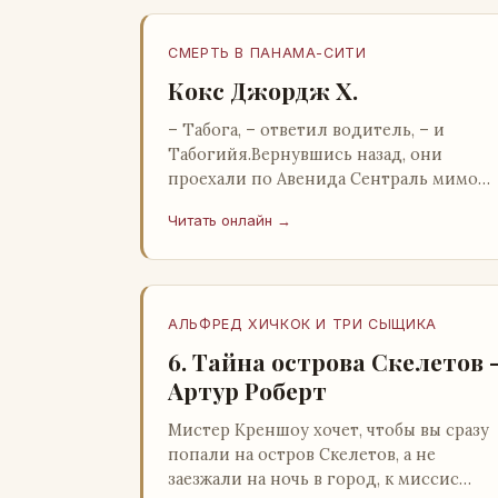
СМЕРТЬ В ПАНАМА-СИТИ
Кокс Джордж Х.
– Табога, – ответил водитель, – и
Табогийя.Вернувшись назад, они
проехали по Авенида Сентраль мимо
парка Лессепса к зоне Панамского
Читать онлайн →
канала. Водитель показал Расселу
отель…
АЛЬФРЕД ХИЧКОК И ТРИ СЫЩИКА
6. Тайна острова Скелетов 
Артур Роберт
Мистер Креншоу хочет, чтобы вы сразу
попали на остров Скелетов, а не
заезжали на ночь в город, к миссис