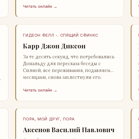
несколько стаканов жидкого средства
Читать онлайн →
для снятия стрессов. Скитер опрокин…
ГИДЕОН ФЕЛЛ -. СПЯЩИЙ СФИНКС
Карр Джон Диксон
За те десять секунд, что потребовались
Дональду для пересказа беседы с
Силией, все переживания, подавляемые
месяцами, снова захлестнули его.
Среди зеленого сумрака, среди…
Читать онлайн →
ПОРА, МОЙ ДРУГ, ПОРА
Аксенов Василий Павлович