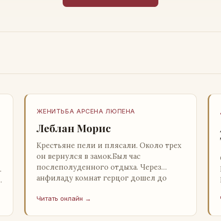
ЖЕНИТЬБА АРСЕНА ЛЮПЕНА
Леблан Морис
Крестьяне пели и плясали. Около трех
он вернулся в замок.Был час
послеполуденного отдыха. Через
…
анфиладу комнат герцог дошел до
й
кордегардии, но вдруг замер на пороге
Читать онлайн →
и во…