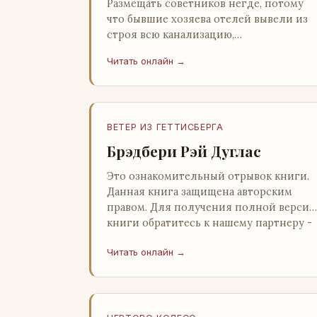
Размещать советников негде, потому
что бывшие хозяева отелей вывели из
строя всю канализацию,
электростанция стоит,
Читать онлайн →
бензохранилища пусты.Посол СССР в
Нагонии А. Алешин». …
ВЕТЕР ИЗ ГЕТТИСБЕРГА
Брэдбери Рэй Дуглас
Это ознакомительный отрывок книги.
Данная книга защищена авторским
правом. Для получения полной версии
книги обратитесь к нашему партнеру -
распространителю легального ко…
Читать онлайн →