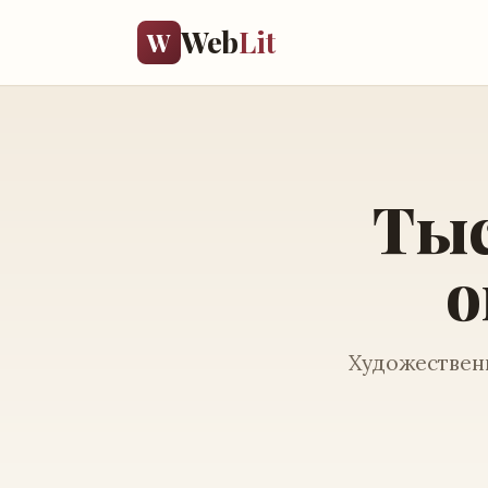
Web
Lit
W
Тыс
о
Художественн