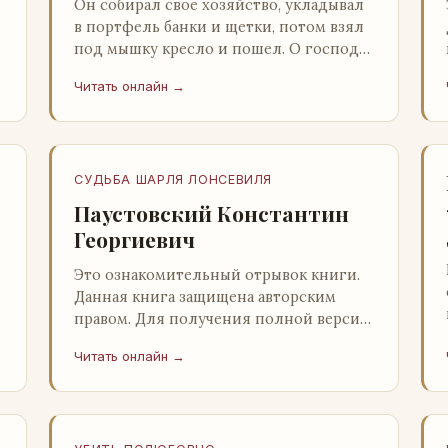
Он собирал свое хозяйство, укладывал
в портфель банки и щетки, потом взял
под мышку кресло и пошел. О господи,
ночи этой не было конца! Глава 2
Читать онлайн →
Причины, которые заставлял…
СУДЬБА ШАРЛЯ ЛОНСЕВИЛЯ
Паустовский Константин
Георгиевич
Это ознакомительный отрывок книги.
Данная книга защищена авторским
правом. Для получения полной версии
книги обратитесь к нашему партнеру -
Читать онлайн →
распространителю легального ко…