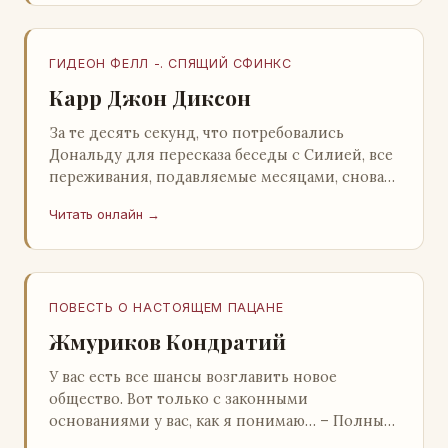
ГИДЕОН ФЕЛЛ -. СПЯЩИЙ СФИНКС
Карр Джон Диксон
За те десять секунд, что потребовались
Дональду для пересказа беседы с Силией, все
переживания, подавляемые месяцами, снова
захлестнули его. Среди зеленого сумрака,
Читать онлайн →
среди…
ПОВЕСТЬ О НАСТОЯЩЕМ ПАЦАНЕ
Жмуриков Кондратий
У вас есть все шансы возглавить новое
общество. Вот только с законными
основаниями у вас, как я понимаю… – Полный
голяк, – утвердительно кивнул Вован