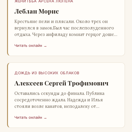
ЖЕНИТЬБА АРСЕНА ЛЮПЕНА
Леблан Морис
Крестьяне пели и плясали. Около трех он
вернулся в замок.Был час послеполуденного
отдыха. Через анфиладу комнат герцог дошел
до кордегардии, но вдруг замер на пороге и
Читать онлайн →
во…
ДОЖДЬ ИЗ ВЫСОКИХ ОБЛАКОВ
Алексеев Сергей Трофимович
Оставались секунды до финала. Публика
сосредоточенно ждала. Надежда и Илья
стояли возле канатов, неподалеку от
сидящего «Будды», и ничем не выделялись из
Читать онлайн →
прочей публики, …