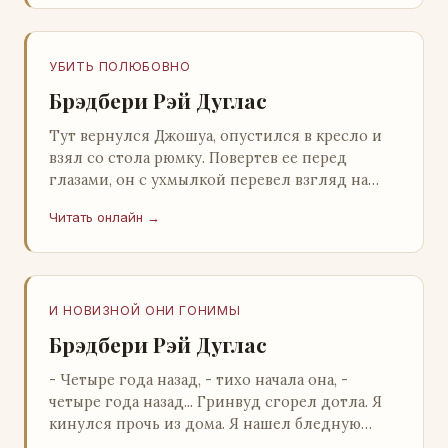
УБИТЬ ПОЛЮБОВНО
Брэдбери Рэй Дуглас
Тут вернулся Джошуа, опустился в кресло и
взял со стола рюмку. Повертев ее перед
глазами, он с ухмылкой перевел взгляд на
жену: - Шалишь! - Ты о чем? - с невинным
Читать онлайн →
видом с…
И НОВИЗНОЙ ОНИ ГОНИМЫ
Брэдбери Рэй Дуглас
- Четыре года назад, - тихо начала она, -
четыре года назад... Гринвуд сгорел дотла. Я
кинулся прочь из дома. Я нашел бледную
Нору у двери. - Что? - вскрикнул я. - Сгорел…