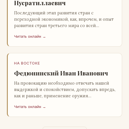
Нусратиллаевич
Последующий этап развития стран с
переходной экономикой, как, впрочем, и опыт
развития стран третьего мира со всей
очевидностью продемонстрировал
Читать онлайн →
ошибочность такого предс…
НА ВОСТОКЕ
Федюнинский Иван Иванович
На провокацию необходимо отвечать нашей
выдержкой и спокойствием, допускать впредь,
как и раньше, применение оружия
исключительно только в целях собственной
Читать онлайн →
самообороны о…