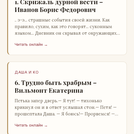
1. Скрижаль дурной вести –
Иванов Борис Федорович
.. э-э... страшные события своей жизни. Как
правило, сухим, как это говорят... суконным
языком... Дневник он скрывал от окружающих.
Тщательно прятал. Скорее всего, даже с…
Читать онлайн →
ДАША И KO
6. Трудно быть храбрым –
Вильмонт Екатерина
Петька запер дверь.— Я тут! — тихонько
крикнул он и в ответ услышал стон.— Петя! —
прошептала Даша. — Я боюсь!— Прорвемся! —
буркнул Петька и распахнул дверь в комнату.—
Читать онлайн →
…