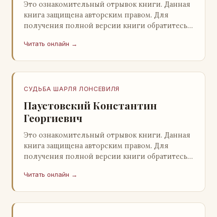
Это ознакомительный отрывок книги. Данная
книга защищена авторским правом. Для
получения полной версии книги обратитесь к
нашему партнеру - распространителю
Читать онлайн →
легального ко…
СУДЬБА ШАРЛЯ ЛОНСЕВИЛЯ
Паустовский Константин
Георгиевич
Это ознакомительный отрывок книги. Данная
книга защищена авторским правом. Для
получения полной версии книги обратитесь к
нашему партнеру - распространителю
Читать онлайн →
легального ко…