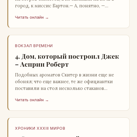
город, к миссис Бартон.— А, понятно, —
растерянно пробормотал Пит.Услыхав
Читать онлайн →
«кризис»…
ВОКЗАЛ ВРЕМЕНИ
4. Дом, который построил Джек
– Асприн Роберт
Подобных ароматов Скитер в жизни еще не
обонял; что еще важнее, те же официантки
поставили на стол несколько стаканов
жидкого средства для снятия стрессов.
Читать онлайн →
Скитер опрокин…
ХРОНИКИ XXXIII МИРОВ