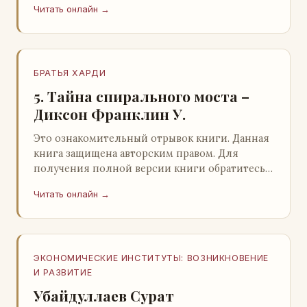
Читать онлайн →
БРАТЬЯ ХАРДИ
5. Тайна спирального моста –
Диксон Франклин У.
Это ознакомительный отрывок книги. Данная
книга защищена авторским правом. Для
получения полной версии книги обратитесь к
нашему партнеру - распространителю
Читать онлайн →
легального ко…
ЭКОНОМИЧЕСКИЕ ИНСТИТУТЫ: ВОЗНИКНОВЕНИЕ
И РАЗВИТИЕ
Убайдуллаев Сурат