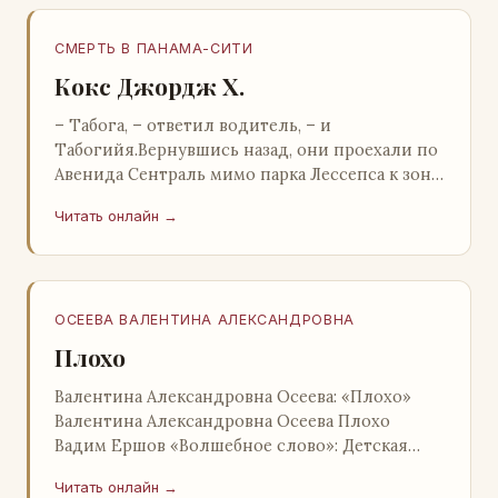
СМЕРТЬ В ПАНАМА-СИТИ
Кокс Джордж Х.
– Табога, – ответил водитель, – и
Табогийя.Вернувшись назад, они проехали по
Авенида Сентраль мимо парка Лессепса к зоне
Панамского канала. Водитель показал Расселу
Читать онлайн →
отель…
ОСЕЕВА ВАЛЕНТИНА АЛЕКСАНДРОВНА
Плохо
Валентина Александровна Осеева: «Плохо»
Валентина Александровна Осеева Плохо
Вадим Ершов «Волшебное слово»: Детская
литература; Москва; 1977 Валентина
Читать онлайн →
Александровна ОСЕЕВ…