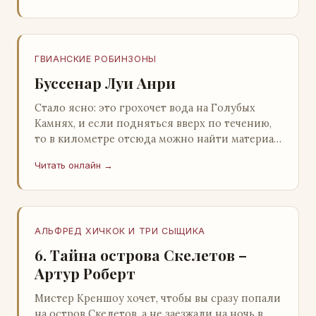
ГВИАНСКИЕ РОБИНЗОНЫ
Буссенар Луи Анри
Стало ясно: это грохочет вода на Голубых
Камнях, и если подняться вверх по течению,
то в километре отсюда можно найти материал
для плота.Производя не более шуму, чем
Читать онлайн →
крас…
АЛЬФРЕД ХИЧКОК И ТРИ СЫЩИКА
6. Тайна острова Скелетов –
Артур Роберт
Мистер Креншоу хочет, чтобы вы сразу попали
на остров Скелетов, а не заезжали на ночь в