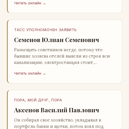
Читать онлайн →
Натанович. – Что ж, …
ТАСС УПОЛНОМОЧЕН ЗАЯВИТЬ
Семенов Юлиан Семенович
Размещать советников негде, потому что
бывшие хозяева отелей вывели из строя всю
канализацию, электростанция стоит,
бензохранилища пусты.Посол СССР в Нагонии
Читать онлайн →
А. Алешин». …
ПОРА, МОЙ ДРУГ, ПОРА
Аксенов Василий Павлович
Он собирал свое хозяйство, укладывал в
портфель банки и щетки, потом взял под