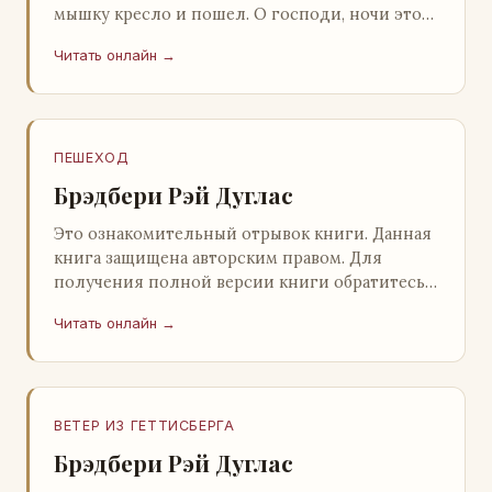
мышку кресло и пошел. О господи, ночи этой
не было конца! Глава 2 Причины, которые
Читать онлайн →
заставлял…
ПЕШЕХОД
Брэдбери Рэй Дуглас
Это ознакомительный отрывок книги. Данная
книга защищена авторским правом. Для
получения полной версии книги обратитесь к
нашему партнеру - распространителю
Читать онлайн →
легального ко…
ВЕТЕР ИЗ ГЕТТИСБЕРГА
Брэдбери Рэй Дуглас