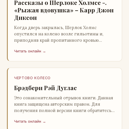
Рассказы о Шерлоке Холмсе -.
«Рыжая вдовушка» – Карр Джон
Диксон
Когда дверь закрылась, Шерлок Холмс
опустился на колено возле гильотины и,
приподняв край пропитанного кровью
покрывала, взглянул на тот кошмар, который
Читать онлайн →
скрывался под ним…
ЧЕРТОВО КОЛЕСО
Брэдбери Рэй Дуглас
Это ознакомительный отрывок книги. Данная
книга защищена авторским правом. Для
получения полной версии книги обратитесь к
нашему партнеру - распространителю
Читать онлайн →
легального ко…