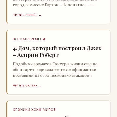
город, к миссис Бартон.— А, понятно, —
растерянно пробормотал Пит.Услыхав
Читать онлайн →
«кризис»…
ВОКЗАЛ ВРЕМЕНИ
4. Дом, который построил Джек
– Асприн Роберт
Подобных ароматов Скитер в жизни еще не
обонял; что еще важнее, те же официантки
поставили на стол несколько стаканов
жидкого средства для снятия стрессов.
Читать онлайн →
Скитер опрокин…
ХРОНИКИ XXXIII МИРОВ