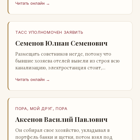
Читать онлайн →
Натанович. – Что ж, …
ТАСС УПОЛНОМОЧЕН ЗАЯВИТЬ
Семенов Юлиан Семенович
Размещать советников негде, потому что
бывшие хозяева отелей вывели из строя всю
канализацию, электростанция стоит,
бензохранилища пусты.Посол СССР в Нагонии
Читать онлайн →
А. Алешин». …
ПОРА, МОЙ ДРУГ, ПОРА
Аксенов Василий Павлович
Он собирал свое хозяйство, укладывал в
портфель банки и щетки, потом взял под