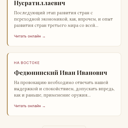
Нусратиллаевич
Последующий этап развития стран с
переходной экономикой, как, впрочем, и опыт
развития стран третьего мира со всей
очевидностью продемонстрировал
Читать онлайн →
ошибочность такого предс…
НА ВОСТОКЕ
Федюнинский Иван Иванович
На провокацию необходимо отвечать нашей
выдержкой и спокойствием, допускать впредь,
как и раньше, применение оружия
исключительно только в целях собственной
Читать онлайн →
самообороны о…