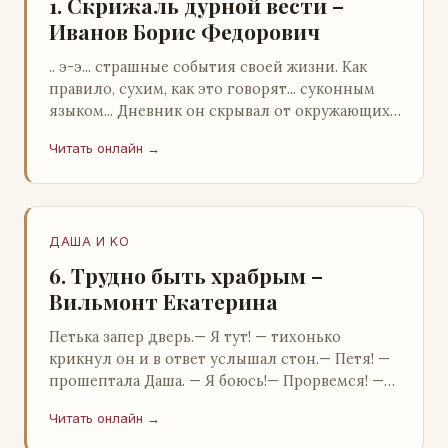
1. Скрижаль дурной вести –
Иванов Борис Федорович
.. э-э... страшные события своей жизни. Как
правило, сухим, как это говорят... суконным
языком... Дневник он скрывал от окружающих.
Тщательно прятал. Скорее всего, даже с…
Читать онлайн →
ДАША И KO
6. Трудно быть храбрым –
Вильмонт Екатерина
Петька запер дверь.— Я тут! — тихонько
крикнул он и в ответ услышал стон.— Петя! —
прошептала Даша. — Я боюсь!— Прорвемся! —
буркнул Петька и распахнул дверь в комнату.—
Читать онлайн →
…