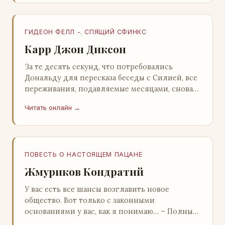
ГИДЕОН ФЕЛЛ -. СПЯЩИЙ СФИНКС
Карр Джон Диксон
За те десять секунд, что потребовались
Дональду для пересказа беседы с Силией, все
переживания, подавляемые месяцами, снова
захлестнули его. Среди зеленого сумрака,
Читать онлайн →
среди…
ПОВЕСТЬ О НАСТОЯЩЕМ ПАЦАНЕ
Жмуриков Кондратий
У вас есть все шансы возглавить новое
общество. Вот только с законными
основаниями у вас, как я понимаю… – Полный
голяк, – утвердительно кивнул Вован