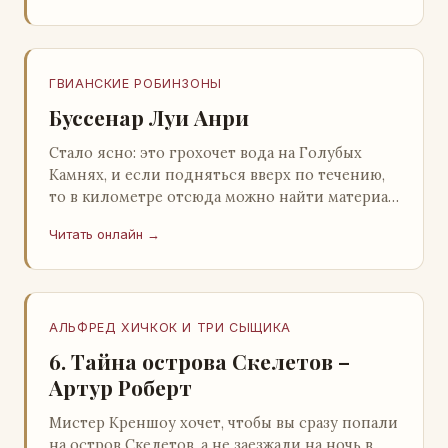
ГВИАНСКИЕ РОБИНЗОНЫ
Буссенар Луи Анри
Стало ясно: это грохочет вода на Голубых
Камнях, и если подняться вверх по течению,
то в километре отсюда можно найти материал
для плота.Производя не более шуму, чем
Читать онлайн →
крас…
АЛЬФРЕД ХИЧКОК И ТРИ СЫЩИКА
6. Тайна острова Скелетов –
Артур Роберт
Мистер Креншоу хочет, чтобы вы сразу попали
на остров Скелетов, а не заезжали на ночь в