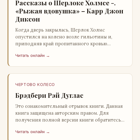
Рассказы о Шерлоке Холмсе -.
«Рыжая вдовушка» – Карр Джон
Диксон
Когда дверь закрылась, Шерлок Холмс
опустился на колено возле гильотины и,
приподняв край пропитанного кровью
покрывала, взглянул на тот кошмар, который
Читать онлайн →
скрывался под ним…
ЧЕРТОВО КОЛЕСО
Брэдбери Рэй Дуглас
Это ознакомительный отрывок книги. Данная
книга защищена авторским правом. Для
получения полной версии книги обратитесь к
нашему партнеру - распространителю
Читать онлайн →
легального ко…