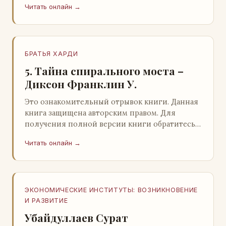
Читать онлайн →
БРАТЬЯ ХАРДИ
5. Тайна спирального моста –
Диксон Франклин У.
Это ознакомительный отрывок книги. Данная
книга защищена авторским правом. Для
получения полной версии книги обратитесь к
нашему партнеру - распространителю
Читать онлайн →
легального ко…
ЭКОНОМИЧЕСКИЕ ИНСТИТУТЫ: ВОЗНИКНОВЕНИЕ
И РАЗВИТИЕ
Убайдуллаев Сурат