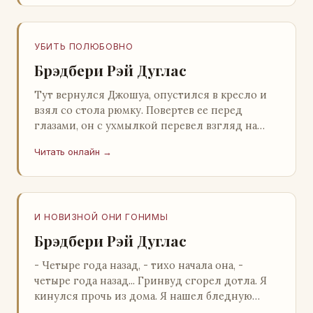
УБИТЬ ПОЛЮБОВНО
Брэдбери Рэй Дуглас
Тут вернулся Джошуа, опустился в кресло и
взял со стола рюмку. Повертев ее перед
глазами, он с ухмылкой перевел взгляд на
жену: - Шалишь! - Ты о чем? - с невинным
Читать онлайн →
видом с…
И НОВИЗНОЙ ОНИ ГОНИМЫ
Брэдбери Рэй Дуглас
- Четыре года назад, - тихо начала она, -
четыре года назад... Гринвуд сгорел дотла. Я
кинулся прочь из дома. Я нашел бледную
Нору у двери. - Что? - вскрикнул я. - Сгорел…