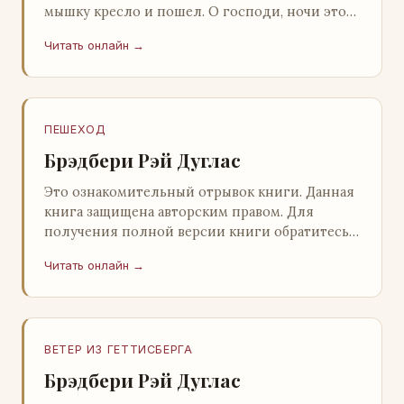
мышку кресло и пошел. О господи, ночи этой
не было конца! Глава 2 Причины, которые
Читать онлайн →
заставлял…
ПЕШЕХОД
Брэдбери Рэй Дуглас
Это ознакомительный отрывок книги. Данная
книга защищена авторским правом. Для
получения полной версии книги обратитесь к
нашему партнеру - распространителю
Читать онлайн →
легального ко…
ВЕТЕР ИЗ ГЕТТИСБЕРГА
Брэдбери Рэй Дуглас