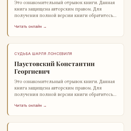
Это ознакомительный отрывок книги. Данная
книга защищена авторским правом. Для
получения полной версии книги обратитесь к
нашему партнеру - распространителю
Читать онлайн →
легального ко…
СУДЬБА ШАРЛЯ ЛОНСЕВИЛЯ
Паустовский Константин
Георгиевич
Это ознакомительный отрывок книги. Данная
книга защищена авторским правом. Для
получения полной версии книги обратитесь к
нашему партнеру - распространителю
Читать онлайн →
легального ко…