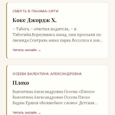
СМЕРТЬ В ПАНАМА-СИТИ
Кокс Джордж Х.
– Табога, – ответил водитель, – и
Табогийя.Вернувшись назад, они проехали по
Авенида Сентраль мимо парка Лессепса к зоне
Панамского канала. Водитель показал Расселу
Читать онлайн →
отель…
ОСЕЕВА ВАЛЕНТИНА АЛЕКСАНДРОВНА
Плохо
Валентина Александровна Осеева: «Плохо»
Валентина Александровна Осеева Плохо
Вадим Ершов «Волшебное слово»: Детская
литература; Москва; 1977 Валентина
Читать онлайн →
Александровна ОСЕЕВ…