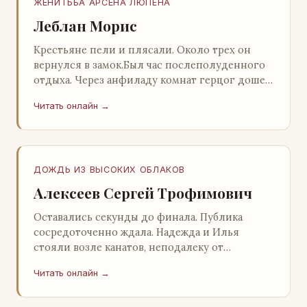
ЖЕНИТЬБА АРСЕНА ЛЮПЕНА
Леблан Морис
Крестьяне пели и плясали. Около трех он
вернулся в замок.Был час послеполуденного
отдыха. Через анфиладу комнат герцог дошел
до кордегардии, но вдруг замер на пороге и
Читать онлайн →
во…
ДОЖДЬ ИЗ ВЫСОКИХ ОБЛАКОВ
Алексеев Сергей Трофимович
Оставались секунды до финала. Публика
сосредоточенно ждала. Надежда и Илья
стояли возле канатов, неподалеку от
сидящего «Будды», и ничем не выделялись из
Читать онлайн →
прочей публики, …