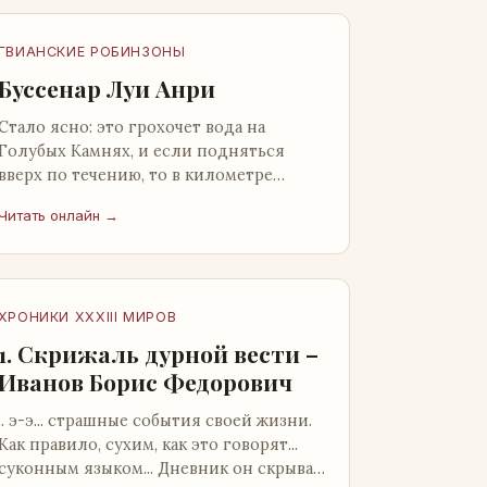
ГВИАНСКИЕ РОБИНЗОНЫ
Буссенар Луи Анри
Стало ясно: это грохочет вода на
Голубых Камнях, и если подняться
вверх по течению, то в километре
отсюда можно найти материал для
Читать онлайн →
плота.Производя не более шуму, чем
крас…
ХРОНИКИ XXXIII МИРОВ
1. Скрижаль дурной вести –
Иванов Борис Федорович
.. э-э... страшные события своей жизни.
Как правило, сухим, как это говорят...
суконным языком... Дневник он скрывал