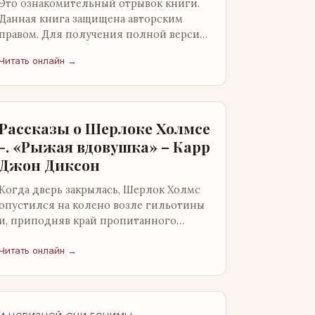
Это ознакомительный отрывок книги.
Данная книга защищена авторским
правом. Для получения полной версии
книги обратитесь к нашему партнеру -
Читать онлайн →
распространителю легального ко…
Рассказы о Шерлоке Холмсе
-. «Рыжая вдовушка» – Карр
Джон Диксон
Когда дверь закрылась, Шерлок Холмс
опустился на колено возле гильотины
и, приподняв край пропитанного
кровью покрывала, взглянул на тот
кошмар, который скрывался под ним…
Читать онлайн →