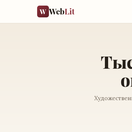
Web
Lit
W
Тыс
о
Художественн