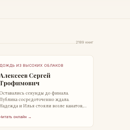
2189 книг
ДОЖДЬ ИЗ ВЫСОКИХ ОБЛАКОВ
Алексеев Сергей
Трофимович
Оставались секунды до финала.
Публика сосредоточенно ждала.
Надежда и Илья стояли возле канатов,
неподалеку от сидящего «Будды», и
Читать онлайн →
ничем не выделялись из прочей
публики, …