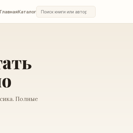
Главная
Каталог
тать
но
ссика. Полные