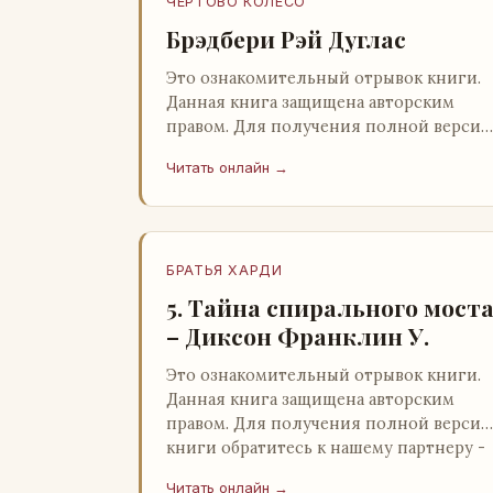
ЧЕРТОВО КОЛЕСО
Брэдбери Рэй Дуглас
Это ознакомительный отрывок книги.
Данная книга защищена авторским
правом. Для получения полной версии
книги обратитесь к нашему партнеру -
Читать онлайн →
распространителю легального ко…
БРАТЬЯ ХАРДИ
5. Тайна спирального мост
– Диксон Франклин У.
Это ознакомительный отрывок книги.
Данная книга защищена авторским
правом. Для получения полной версии
книги обратитесь к нашему партнеру -
распространителю легального ко…
Читать онлайн →