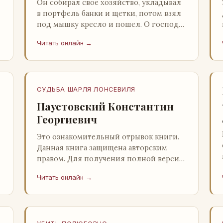
Он собирал свое хозяйство, укладывал
в портфель банки и щетки, потом взял
под мышку кресло и пошел. О господи,
ночи этой не было конца! Глава 2
Читать онлайн →
Причины, которые заставлял…
СУДЬБА ШАРЛЯ ЛОНСЕВИЛЯ
Паустовский Константин
Георгиевич
Это ознакомительный отрывок книги.
Данная книга защищена авторским
правом. Для получения полной версии
книги обратитесь к нашему партнеру -
Читать онлайн →
распространителю легального ко…