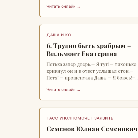
Бартон.— А, понятно, — растерянно
Читать онлайн →
пробормотал Пит.Услыхав «кризис»…
ДАША И KO
6. Трудно быть храбрым –
Вильмонт Екатерина
Петька запер дверь.— Я тут! — тихонько
крикнул он и в ответ услышал стон.—
Петя! — прошептала Даша. — Я боюсь!—
Прорвемся! — буркнул Петька и
Читать онлайн →
распахнул дверь в комнату.— …
ТАСС УПОЛНОМОЧЕН ЗАЯВИТЬ
Семенов Юлиан Семенович