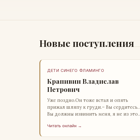
Новые поступления
ДЕТИ СИНЕГО ФЛАМИНГО
Крапивин Владислав
Петрович
Уже поздно.Он тоже встал и опять
прижал шляпу к груди.– Вы сердитесь
Вы должны извинить меня, я не из это
страны и невольно могу нарушить
Читать онлайн →
какие-то обычаи. Но прошу: выс…