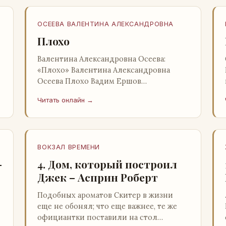
ОСЕЕВА ВАЛЕНТИНА АЛЕКСАНДРОВНА
Плохо
Валентина Александровна Осеева:
«Плохо» Валентина Александровна
Осеева Плохо Вадим Ершов
«Волшебное слово»: Детская
Читать онлайн →
литература; Москва; 1977 Валентина
Александровна ОСЕЕВ…
ВОКЗАЛ ВРЕМЕНИ
–
4. Дом, который построил
Джек – Асприн Роберт
Подобных ароматов Скитер в жизни
еще не обонял; что еще важнее, те же
официантки поставили на стол