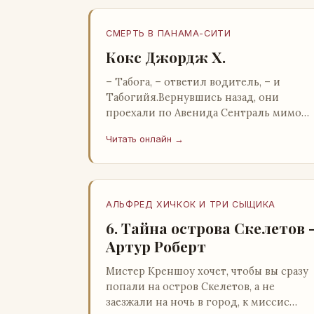
СМЕРТЬ В ПАНАМА-СИТИ
Кокс Джордж Х.
– Табога, – ответил водитель, – и
Табогийя.Вернувшись назад, они
проехали по Авенида Сентраль мимо
парка Лессепса к зоне Панамского
Читать онлайн →
канала. Водитель показал Расселу
отель…
АЛЬФРЕД ХИЧКОК И ТРИ СЫЩИКА
6. Тайна острова Скелетов 
Артур Роберт
Мистер Креншоу хочет, чтобы вы сразу
попали на остров Скелетов, а не
заезжали на ночь в город, к миссис