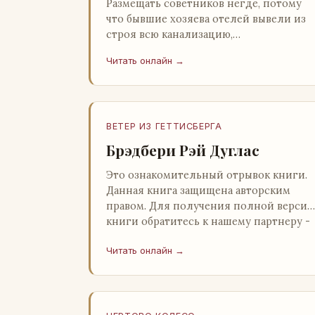
Размещать советников негде, потому
что бывшие хозяева отелей вывели из
строя всю канализацию,
электростанция стоит,
Читать онлайн →
бензохранилища пусты.Посол СССР в
Нагонии А. Алешин». …
ВЕТЕР ИЗ ГЕТТИСБЕРГА
Брэдбери Рэй Дуглас
Это ознакомительный отрывок книги.
Данная книга защищена авторским
правом. Для получения полной версии
книги обратитесь к нашему партнеру -
распространителю легального ко…
Читать онлайн →