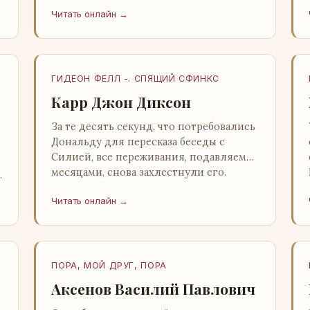
несколько стаканов жидкого средства
Читать онлайн →
для снятия стрессов. Скитер опрокин…
ГИДЕОН ФЕЛЛ -. СПЯЩИЙ СФИНКС
Карр Джон Диксон
За те десять секунд, что потребовались
Дональду для пересказа беседы с
Силией, все переживания, подавляемые
месяцами, снова захлестнули его.
Среди зеленого сумрака, среди…
Читать онлайн →
ПОРА, МОЙ ДРУГ, ПОРА
Аксенов Василий Павлович