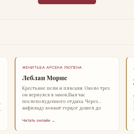
ЖЕНИТЬБА АРСЕНА ЛЮПЕНА
Леблан Морис
Крестьяне пели и плясали. Около трех
он вернулся в замок.Был час
послеполуденного отдыха. Через
…
анфиладу комнат герцог дошел до
й
кордегардии, но вдруг замер на пороге
Читать онлайн →
и во…