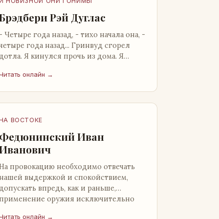
И НОВИЗНОЙ ОНИ ГОНИМЫ
Брэдбери Рэй Дуглас
- Четыре года назад, - тихо начала она, -
четыре года назад... Гринвуд сгорел
дотла. Я кинулся прочь из дома. Я
нашел бледную Нору у двери. - Что? -
Читать онлайн →
вскрикнул я. - Сгорел…
НА ВОСТОКЕ
Федюнинский Иван
Иванович
На провокацию необходимо отвечать
нашей выдержкой и спокойствием,
допускать впредь, как и раньше,
применение оружия исключительно
только в целях собственной
Читать онлайн →