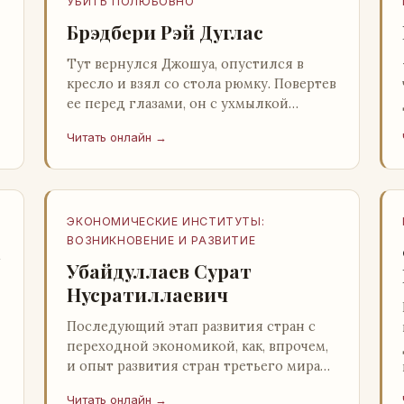
УБИТЬ ПОЛЮБОВНО
Брэдбери Рэй Дуглас
Тут вернулся Джошуа, опустился в
кресло и взял со стола рюмку. Повертев
ее перед глазами, он с ухмылкой
перевел взгляд на жену: - Шалишь! - Ты
Читать онлайн →
о чем? - с невинным видом с…
ЭКОНОМИЧЕСКИЕ ИНСТИТУТЫ:
ВОЗНИКНОВЕНИЕ И РАЗВИТИЕ
а
Убайдуллаев Сурат
Нусратиллаевич
Последующий этап развития стран с
переходной экономикой, как, впрочем,
и опыт развития стран третьего мира
со всей очевидностью
Читать онлайн →