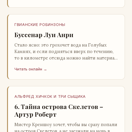
ГВИАНСКИЕ РОБИНЗОНЫ
Буссенар Луи Анри
Стало ясно: это грохочет вода на Голубых
Камнях, и если подняться вверх по течению,
то в километре отсюда можно найти материал
для плота.Производя не более шуму, чем
Читать онлайн →
крас…
АЛЬФРЕД ХИЧКОК И ТРИ СЫЩИКА
6. Тайна острова Скелетов –
Артур Роберт
Мистер Креншоу хочет, чтобы вы сразу попали
на остров Скелетов, а не заезжали на ночь в