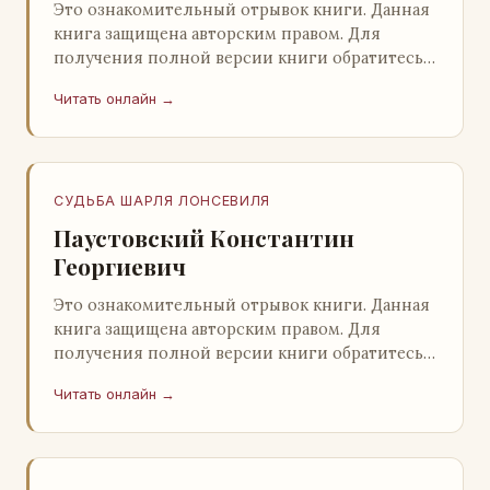
Это ознакомительный отрывок книги. Данная
книга защищена авторским правом. Для
получения полной версии книги обратитесь к
нашему партнеру - распространителю
Читать онлайн →
легального ко…
СУДЬБА ШАРЛЯ ЛОНСЕВИЛЯ
Паустовский Константин
Георгиевич
Это ознакомительный отрывок книги. Данная
книга защищена авторским правом. Для
получения полной версии книги обратитесь к
нашему партнеру - распространителю
Читать онлайн →
легального ко…