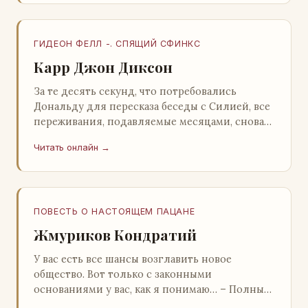
ГИДЕОН ФЕЛЛ -. СПЯЩИЙ СФИНКС
Карр Джон Диксон
За те десять секунд, что потребовались
Дональду для пересказа беседы с Силией, все
переживания, подавляемые месяцами, снова
захлестнули его. Среди зеленого сумрака,
Читать онлайн →
среди…
ПОВЕСТЬ О НАСТОЯЩЕМ ПАЦАНЕ
Жмуриков Кондратий
У вас есть все шансы возглавить новое
общество. Вот только с законными
основаниями у вас, как я понимаю… – Полный
голяк, – утвердительно кивнул Вован