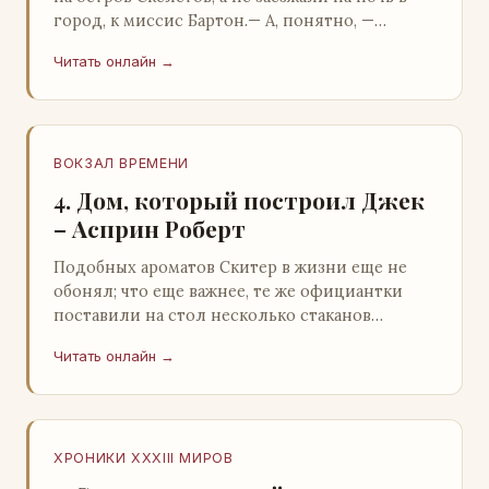
город, к миссис Бартон.— А, понятно, —
растерянно пробормотал Пит.Услыхав
Читать онлайн →
«кризис»…
ВОКЗАЛ ВРЕМЕНИ
4. Дом, который построил Джек
– Асприн Роберт
Подобных ароматов Скитер в жизни еще не
обонял; что еще важнее, те же официантки
поставили на стол несколько стаканов
жидкого средства для снятия стрессов.
Читать онлайн →
Скитер опрокин…
ХРОНИКИ XXXIII МИРОВ