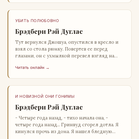
УБИТЬ ПОЛЮБОВНО
Брэдбери Рэй Дуглас
Тут вернулся Джошуа, опустился в кресло и
взял со стола рюмку. Повертев ее перед
глазами, он с ухмылкой перевел взгляд на
жену: - Шалишь! - Ты о чем? - с невинным
Читать онлайн →
видом с…
И НОВИЗНОЙ ОНИ ГОНИМЫ
Брэдбери Рэй Дуглас
- Четыре года назад, - тихо начала она, -
четыре года назад... Гринвуд сгорел дотла. Я
кинулся прочь из дома. Я нашел бледную
Нору у двери. - Что? - вскрикнул я. - Сгорел…