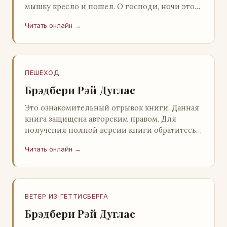
мышку кресло и пошел. О господи, ночи этой
не было конца! Глава 2 Причины, которые
Читать онлайн →
заставлял…
ПЕШЕХОД
Брэдбери Рэй Дуглас
Это ознакомительный отрывок книги. Данная
книга защищена авторским правом. Для
получения полной версии книги обратитесь к
нашему партнеру - распространителю
Читать онлайн →
легального ко…
ВЕТЕР ИЗ ГЕТТИСБЕРГА
Брэдбери Рэй Дуглас