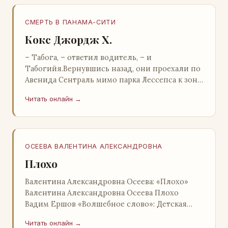
СМЕРТЬ В ПАНАМА-СИТИ
Кокс Джордж Х.
– Табога, – ответил водитель, – и
Табогийя.Вернувшись назад, они проехали по
Авенида Сентраль мимо парка Лессепса к зоне
Панамского канала. Водитель показал Расселу
Читать онлайн →
отель…
ОСЕЕВА ВАЛЕНТИНА АЛЕКСАНДРОВНА
Плохо
Валентина Александровна Осеева: «Плохо»
Валентина Александровна Осеева Плохо
Вадим Ершов «Волшебное слово»: Детская
литература; Москва; 1977 Валентина
Читать онлайн →
Александровна ОСЕЕВ…