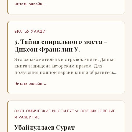
Читать онлайн →
БРАТЬЯ ХАРДИ
5. Тайна спирального моста –
Диксон Франклин У.
Это ознакомительный отрывок книги. Данная
книга защищена авторским правом. Для
получения полной версии книги обратитесь к
нашему партнеру - распространителю
Читать онлайн →
легального ко…
ЭКОНОМИЧЕСКИЕ ИНСТИТУТЫ: ВОЗНИКНОВЕНИЕ
И РАЗВИТИЕ
Убайдуллаев Сурат