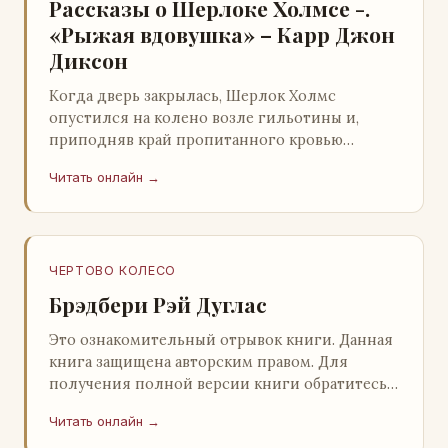
Рассказы о Шерлоке Холмсе -.
«Рыжая вдовушка» – Карр Джон
Диксон
Когда дверь закрылась, Шерлок Холмс
опустился на колено возле гильотины и,
приподняв край пропитанного кровью
покрывала, взглянул на тот кошмар, который
Читать онлайн →
скрывался под ним…
ЧЕРТОВО КОЛЕСО
Брэдбери Рэй Дуглас
Это ознакомительный отрывок книги. Данная
книга защищена авторским правом. Для
получения полной версии книги обратитесь к
нашему партнеру - распространителю
Читать онлайн →
легального ко…