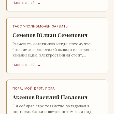
Читать онлайн →
Натанович. – Что ж, …
ТАСС УПОЛНОМОЧЕН ЗАЯВИТЬ
Семенов Юлиан Семенович
Размещать советников негде, потому что
бывшие хозяева отелей вывели из строя всю
канализацию, электростанция стоит,
бензохранилища пусты.Посол СССР в Нагонии
Читать онлайн →
А. Алешин». …
ПОРА, МОЙ ДРУГ, ПОРА
Аксенов Василий Павлович
Он собирал свое хозяйство, укладывал в
портфель банки и щетки, потом взял под