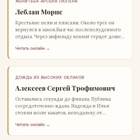
ЖЕНИТЬБА АРСЕНА ЛЮПЕНА
Леблан Морис
Крестьяне пели и плясали. Около трех он
вернулся в замок.Был час послеполуденного
отдыха. Через анфиладу комнат герцог дошел
до кордегардии, но вдруг замер на пороге и
Читать онлайн →
во…
ДОЖДЬ ИЗ ВЫСОКИХ ОБЛАКОВ
Алексеев Сергей Трофимович
Оставались секунды до финала. Публика
сосредоточенно ждала. Надежда и Илья
стояли возле канатов, неподалеку от
сидящего «Будды», и ничем не выделялись из
Читать онлайн →
прочей публики, …