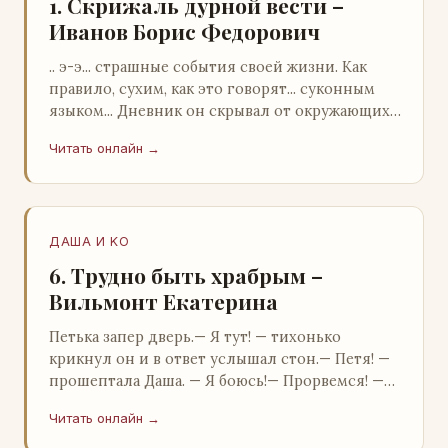
1. Скрижаль дурной вести –
Иванов Борис Федорович
.. э-э... страшные события своей жизни. Как
правило, сухим, как это говорят... суконным
языком... Дневник он скрывал от окружающих.
Тщательно прятал. Скорее всего, даже с…
Читать онлайн →
ДАША И KO
6. Трудно быть храбрым –
Вильмонт Екатерина
Петька запер дверь.— Я тут! — тихонько
крикнул он и в ответ услышал стон.— Петя! —
прошептала Даша. — Я боюсь!— Прорвемся! —
буркнул Петька и распахнул дверь в комнату.—
Читать онлайн →
…