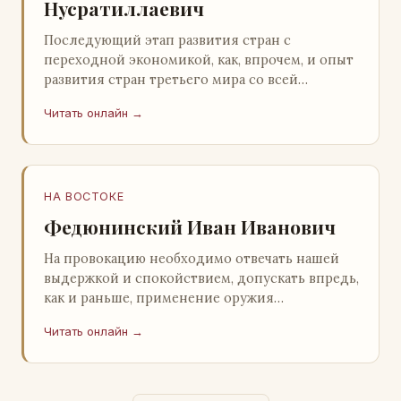
Нусратиллаевич
Последующий этап развития стран с
переходной экономикой, как, впрочем, и опыт
развития стран третьего мира со всей
очевидностью продемонстрировал
Читать онлайн →
ошибочность такого предс…
НА ВОСТОКЕ
Федюнинский Иван Иванович
На провокацию необходимо отвечать нашей
выдержкой и спокойствием, допускать впредь,
как и раньше, применение оружия
исключительно только в целях собственной
Читать онлайн →
самообороны о…