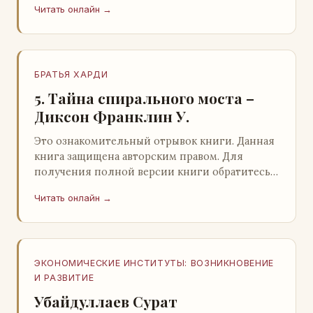
Читать онлайн →
БРАТЬЯ ХАРДИ
5. Тайна спирального моста –
Диксон Франклин У.
Это ознакомительный отрывок книги. Данная
книга защищена авторским правом. Для
получения полной версии книги обратитесь к
нашему партнеру - распространителю
Читать онлайн →
легального ко…
ЭКОНОМИЧЕСКИЕ ИНСТИТУТЫ: ВОЗНИКНОВЕНИЕ
И РАЗВИТИЕ
Убайдуллаев Сурат