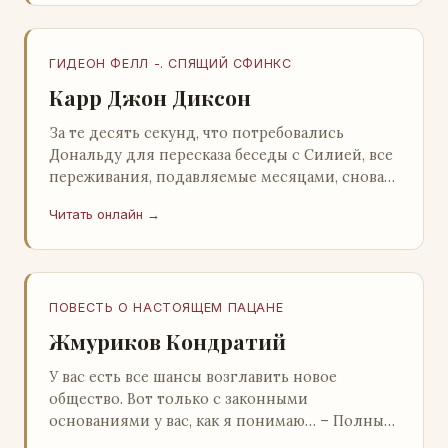
ГИДЕОН ФЕЛЛ -. СПЯЩИЙ СФИНКС
Карр Джон Диксон
За те десять секунд, что потребовались
Дональду для пересказа беседы с Силией, все
переживания, подавляемые месяцами, снова
захлестнули его. Среди зеленого сумрака,
Читать онлайн →
среди…
ПОВЕСТЬ О НАСТОЯЩЕМ ПАЦАНЕ
Жмуриков Кондратий
У вас есть все шансы возглавить новое
общество. Вот только с законными
основаниями у вас, как я понимаю… – Полный
голяк, – утвердительно кивнул Вован