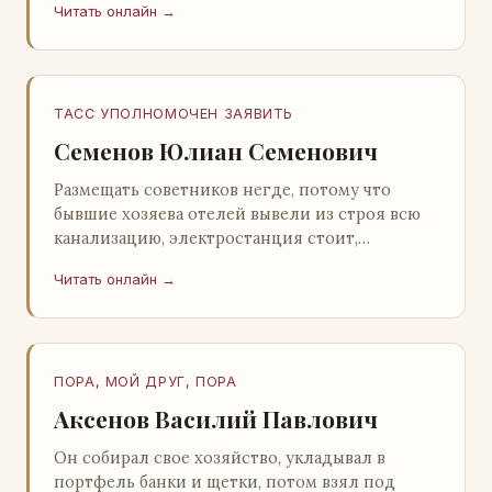
Читать онлайн →
Натанович. – Что ж, …
ТАСС УПОЛНОМОЧЕН ЗАЯВИТЬ
Семенов Юлиан Семенович
Размещать советников негде, потому что
бывшие хозяева отелей вывели из строя всю
канализацию, электростанция стоит,
бензохранилища пусты.Посол СССР в Нагонии
Читать онлайн →
А. Алешин». …
ПОРА, МОЙ ДРУГ, ПОРА
Аксенов Василий Павлович
Он собирал свое хозяйство, укладывал в
портфель банки и щетки, потом взял под