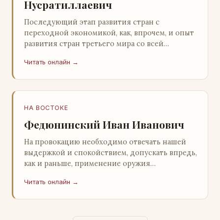
Нусратиллаевич
Последующий этап развития стран с
переходной экономикой, как, впрочем, и опыт
развития стран третьего мира со всей
очевидностью продемонстрировал
Читать онлайн →
ошибочность такого предс…
НА ВОСТОКЕ
Федюнинский Иван Иванович
На провокацию необходимо отвечать нашей
выдержкой и спокойствием, допускать впредь,
как и раньше, применение оружия
исключительно только в целях собственной
Читать онлайн →
самообороны о…