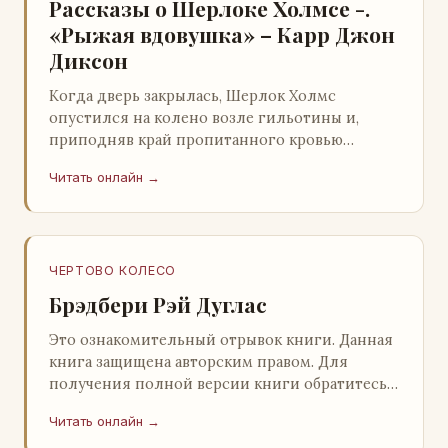
Рассказы о Шерлоке Холмсе -.
«Рыжая вдовушка» – Карр Джон
Диксон
Когда дверь закрылась, Шерлок Холмс
опустился на колено возле гильотины и,
приподняв край пропитанного кровью
покрывала, взглянул на тот кошмар, который
Читать онлайн →
скрывался под ним…
ЧЕРТОВО КОЛЕСО
Брэдбери Рэй Дуглас
Это ознакомительный отрывок книги. Данная
книга защищена авторским правом. Для
получения полной версии книги обратитесь к
нашему партнеру - распространителю
Читать онлайн →
легального ко…