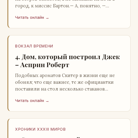
город, к миссис Бартон.— А, понятно, —
растерянно пробормотал Пит.Услыхав
Читать онлайн →
«кризис»…
ВОКЗАЛ ВРЕМЕНИ
4. Дом, который построил Джек
– Асприн Роберт
Подобных ароматов Скитер в жизни еще не
обонял; что еще важнее, те же официантки
поставили на стол несколько стаканов
жидкого средства для снятия стрессов.
Читать онлайн →
Скитер опрокин…
ХРОНИКИ XXXIII МИРОВ