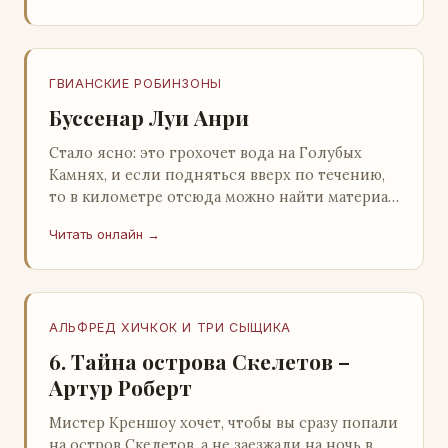
ГВИАНСКИЕ РОБИНЗОНЫ
Буссенар Луи Анри
Стало ясно: это грохочет вода на Голубых
Камнях, и если подняться вверх по течению,
то в километре отсюда можно найти материал
для плота.Производя не более шуму, чем
Читать онлайн →
крас…
АЛЬФРЕД ХИЧКОК И ТРИ СЫЩИКА
6. Тайна острова Скелетов –
Артур Роберт
Мистер Креншоу хочет, чтобы вы сразу попали
на остров Скелетов, а не заезжали на ночь в