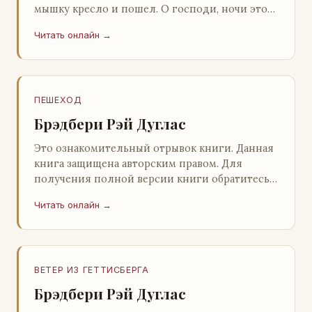
мышку кресло и пошел. О господи, ночи этой
не было конца! Глава 2 Причины, которые
Читать онлайн →
заставлял…
ПЕШЕХОД
Брэдбери Рэй Дуглас
Это ознакомительный отрывок книги. Данная
книга защищена авторским правом. Для
получения полной версии книги обратитесь к
нашему партнеру - распространителю
Читать онлайн →
легального ко…
ВЕТЕР ИЗ ГЕТТИСБЕРГА
Брэдбери Рэй Дуглас