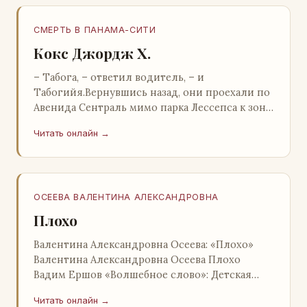
СМЕРТЬ В ПАНАМА-СИТИ
Кокс Джордж Х.
– Табога, – ответил водитель, – и
Табогийя.Вернувшись назад, они проехали по
Авенида Сентраль мимо парка Лессепса к зоне
Панамского канала. Водитель показал Расселу
Читать онлайн →
отель…
ОСЕЕВА ВАЛЕНТИНА АЛЕКСАНДРОВНА
Плохо
Валентина Александровна Осеева: «Плохо»
Валентина Александровна Осеева Плохо
Вадим Ершов «Волшебное слово»: Детская
литература; Москва; 1977 Валентина
Читать онлайн →
Александровна ОСЕЕВ…