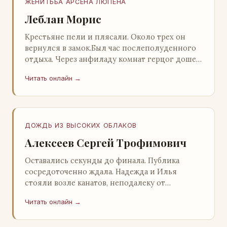
ЖЕНИТЬБА АРСЕНА ЛЮПЕНА
Леблан Морис
Крестьяне пели и плясали. Около трех он
вернулся в замок.Был час послеполуденного
отдыха. Через анфиладу комнат герцог дошел
до кордегардии, но вдруг замер на пороге и
Читать онлайн →
во…
ДОЖДЬ ИЗ ВЫСОКИХ ОБЛАКОВ
Алексеев Сергей Трофимович
Оставались секунды до финала. Публика
сосредоточенно ждала. Надежда и Илья
стояли возле канатов, неподалеку от
сидящего «Будды», и ничем не выделялись из
Читать онлайн →
прочей публики, …