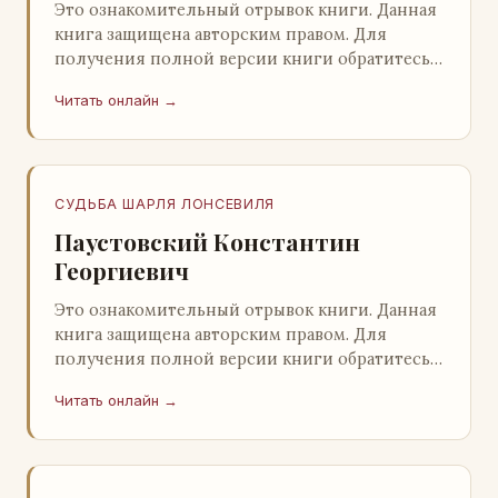
Это ознакомительный отрывок книги. Данная
книга защищена авторским правом. Для
получения полной версии книги обратитесь к
нашему партнеру - распространителю
Читать онлайн →
легального ко…
СУДЬБА ШАРЛЯ ЛОНСЕВИЛЯ
Паустовский Константин
Георгиевич
Это ознакомительный отрывок книги. Данная
книга защищена авторским правом. Для
получения полной версии книги обратитесь к
нашему партнеру - распространителю
Читать онлайн →
легального ко…