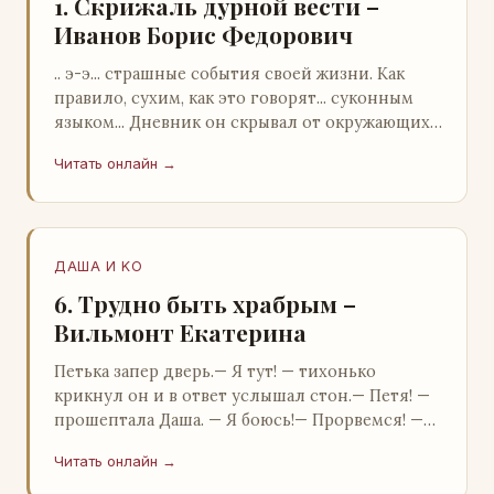
1. Скрижаль дурной вести –
Иванов Борис Федорович
.. э-э... страшные события своей жизни. Как
правило, сухим, как это говорят... суконным
языком... Дневник он скрывал от окружающих.
Тщательно прятал. Скорее всего, даже с…
Читать онлайн →
ДАША И KO
6. Трудно быть храбрым –
Вильмонт Екатерина
Петька запер дверь.— Я тут! — тихонько
крикнул он и в ответ услышал стон.— Петя! —
прошептала Даша. — Я боюсь!— Прорвемся! —
буркнул Петька и распахнул дверь в комнату.—
Читать онлайн →
…