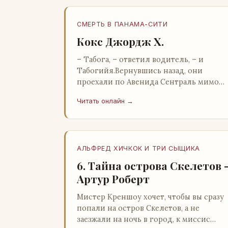
СМЕРТЬ В ПАНАМА-СИТИ
Кокс Джордж Х.
– Табога, – ответил водитель, – и
Табогийя.Вернувшись назад, они
проехали по Авенида Сентраль мимо
парка Лессепса к зоне Панамского
Читать онлайн →
канала. Водитель показал Расселу
отель…
АЛЬФРЕД ХИЧКОК И ТРИ СЫЩИКА
6. Тайна острова Скелетов 
Артур Роберт
Мистер Креншоу хочет, чтобы вы сразу
попали на остров Скелетов, а не
заезжали на ночь в город, к миссис