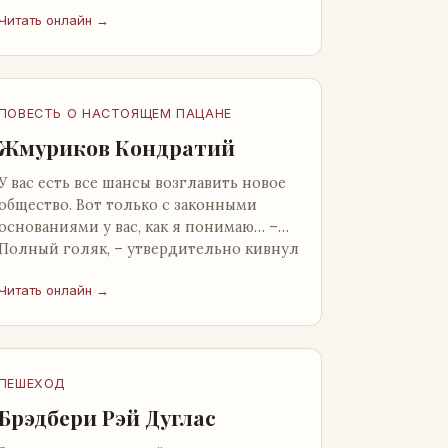
от окружающих. Тщательно прятал.
Читать онлайн →
Скорее всего, даже с…
ПОВЕСТЬ О НАСТОЯЩЕМ ПАЦАНЕ
Жмуриков Кондратий
У вас есть все шансы возглавить новое
общество. Вот только с законными
основаниями у вас, как я понимаю… –
Полный голяк, – утвердительно кивнул
Вован Натанович. – Что ж, …
Читать онлайн →
ПЕШЕХОД
Брэдбери Рэй Дуглас