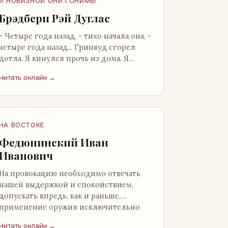
И НОВИЗНОЙ ОНИ ГОНИМЫ
Брэдбери Рэй Дуглас
- Четыре года назад, - тихо начала она, -
четыре года назад... Гринвуд сгорел
дотла. Я кинулся прочь из дома. Я
нашел бледную Нору у двери. - Что? -
Читать онлайн →
вскрикнул я. - Сгорел…
НА ВОСТОКЕ
Федюнинский Иван
Иванович
На провокацию необходимо отвечать
нашей выдержкой и спокойствием,
допускать впредь, как и раньше,
применение оружия исключительно
только в целях собственной
Читать онлайн →