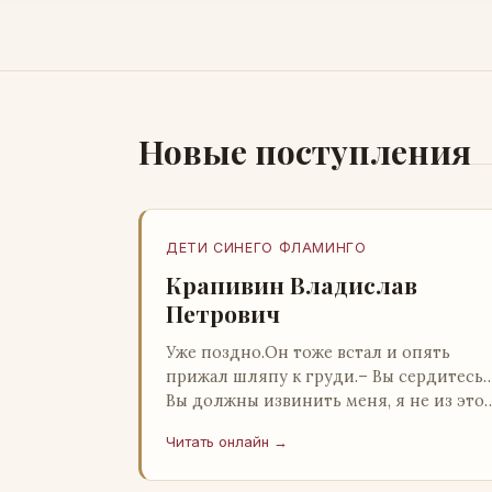
Новые поступления
ДЕТИ СИНЕГО ФЛАМИНГО
Крапивин Владислав
Петрович
Уже поздно.Он тоже встал и опять
прижал шляпу к груди.– Вы сердитесь
Вы должны извинить меня, я не из это
страны и невольно могу нарушить
Читать онлайн →
какие-то обычаи. Но прошу: выс…