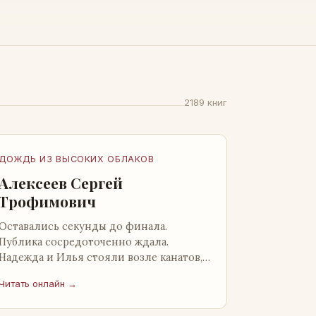
2189 книг
ДОЖДЬ ИЗ ВЫСОКИХ ОБЛАКОВ
Алексеев Сергей
Трофимович
Оставались секунды до финала.
Публика сосредоточенно ждала.
Надежда и Илья стояли возле канатов,
неподалеку от сидящего «Будды», и
Читать онлайн →
ничем не выделялись из прочей
публики, …