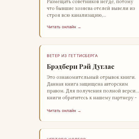
Размещать советников негде, потому
что бывшие хозяева отелей вывели из
строя всю канализацию,
электростанция стоит,
Читать онлайн →
бензохранилища пусты.Посол СССР в
Нагонии А. Алешин». …
ВЕТЕР ИЗ ГЕТТИСБЕРГА
Брэдбери Рэй Дуглас
Это ознакомительный отрывок книги.
Данная книга защищена авторским
правом. Для получения полной версии
книги обратитесь к нашему партнеру -
распространителю легального ко…
Читать онлайн →