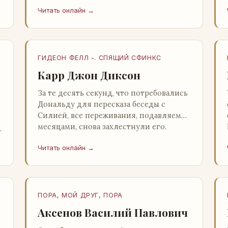
несколько стаканов жидкого средства
Читать онлайн →
для снятия стрессов. Скитер опрокин…
ГИДЕОН ФЕЛЛ -. СПЯЩИЙ СФИНКС
Карр Джон Диксон
За те десять секунд, что потребовались
Дональду для пересказа беседы с
Силией, все переживания, подавляемые
месяцами, снова захлестнули его.
Среди зеленого сумрака, среди…
Читать онлайн →
ПОРА, МОЙ ДРУГ, ПОРА
Аксенов Василий Павлович