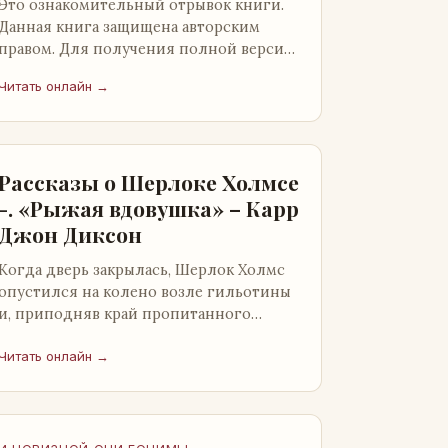
Это ознакомительный отрывок книги.
Данная книга защищена авторским
правом. Для получения полной версии
книги обратитесь к нашему партнеру -
Читать онлайн →
распространителю легального ко…
Рассказы о Шерлоке Холмсе
-. «Рыжая вдовушка» – Карр
Джон Диксон
Когда дверь закрылась, Шерлок Холмс
опустился на колено возле гильотины
и, приподняв край пропитанного
кровью покрывала, взглянул на тот
кошмар, который скрывался под ним…
Читать онлайн →