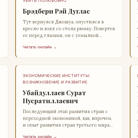
УБИТЬ ПОЛЮБОВНО
Брэдбери Рэй Дуглас
Тут вернулся Джошуа, опустился в
кресло и взял со стола рюмку. Повертев
ее перед глазами, он с ухмылкой
перевел взгляд на жену: - Шалишь! - Ты
Читать онлайн →
о чем? - с невинным видом с…
ЭКОНОМИЧЕСКИЕ ИНСТИТУТЫ:
ВОЗНИКНОВЕНИЕ И РАЗВИТИЕ
а
Убайдуллаев Сурат
Нусратиллаевич
Последующий этап развития стран с
переходной экономикой, как, впрочем,
и опыт развития стран третьего мира
со всей очевидностью
Читать онлайн →