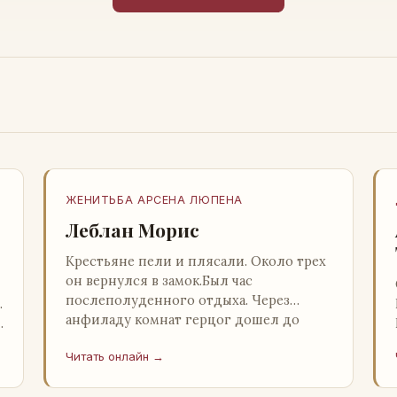
ЖЕНИТЬБА АРСЕНА ЛЮПЕНА
Леблан Морис
Крестьяне пели и плясали. Около трех
он вернулся в замок.Был час
послеполуденного отдыха. Через
…
анфиладу комнат герцог дошел до
й
кордегардии, но вдруг замер на пороге
Читать онлайн →
и во…