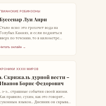
ГВИАНСКИЕ РОБИНЗОНЫ
Буссенар Луи Анри
Стало ясно: это грохочет вода на
Голубых Камнях, и если подняться
вверх по течению, то в километре
отсюда можно найти материал для
Читать онлайн →
плота.Производя не более шуму, чем
крас…
ХРОНИКИ XXXIII МИРОВ
1. Скрижаль дурной вести –
Иванов Борис Федорович
.. э-э... страшные события своей жизни.
Как правило, сухим, как это говорят...
суконным языком... Дневник он скрывал