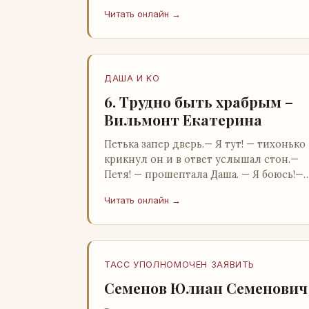
Бартон.— А, понятно, — растерянно
Читать онлайн →
пробормотал Пит.Услыхав «кризис»…
ДАША И KO
6. Трудно быть храбрым –
Вильмонт Екатерина
Петька запер дверь.— Я тут! — тихонько
крикнул он и в ответ услышал стон.—
Петя! — прошептала Даша. — Я боюсь!—
Прорвемся! — буркнул Петька и
Читать онлайн →
распахнул дверь в комнату.— …
ТАСС УПОЛНОМОЧЕН ЗАЯВИТЬ
Семенов Юлиан Семенович