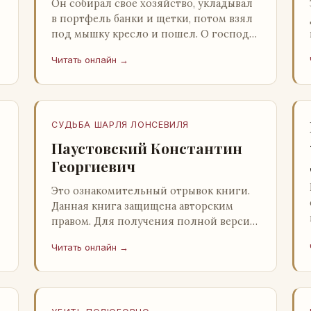
Он собирал свое хозяйство, укладывал
в портфель банки и щетки, потом взял
под мышку кресло и пошел. О господи,
ночи этой не было конца! Глава 2
Читать онлайн →
Причины, которые заставлял…
СУДЬБА ШАРЛЯ ЛОНСЕВИЛЯ
Паустовский Константин
Георгиевич
Это ознакомительный отрывок книги.
Данная книга защищена авторским
правом. Для получения полной версии
книги обратитесь к нашему партнеру -
Читать онлайн →
распространителю легального ко…