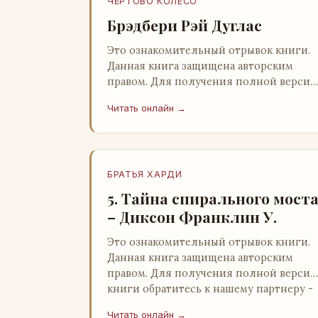
ЧЕРТОВО КОЛЕСО
Брэдбери Рэй Дуглас
Это ознакомительный отрывок книги.
Данная книга защищена авторским
правом. Для получения полной версии
книги обратитесь к нашему партнеру -
Читать онлайн →
распространителю легального ко…
БРАТЬЯ ХАРДИ
5. Тайна спирального мост
– Диксон Франклин У.
Это ознакомительный отрывок книги.
Данная книга защищена авторским
правом. Для получения полной версии
книги обратитесь к нашему партнеру -
распространителю легального ко…
Читать онлайн →