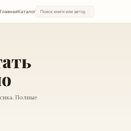
Главная
Каталог
тать
но
ссика. Полные