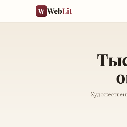
Web
Lit
W
Тыс
о
Художественн