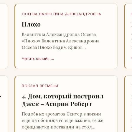
ОСЕЕВА ВАЛЕНТИНА АЛЕКСАНДРОВНА
Плохо
Валентина Александровна Осеева:
«Плохо» Валентина Александровна
Осеева Плохо Вадим Ершов
«Волшебное слово»: Детская
Читать онлайн →
литература; Москва; 1977 Валентина
Александровна ОСЕЕВ…
ВОКЗАЛ ВРЕМЕНИ
–
4. Дом, который построил
Джек – Асприн Роберт
Подобных ароматов Скитер в жизни
еще не обонял; что еще важнее, те же
официантки поставили на стол