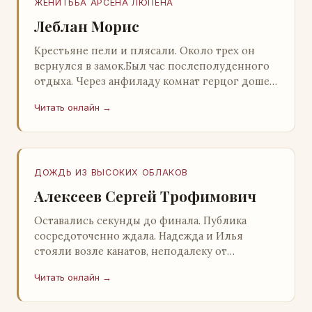
ЖЕНИТЬБА АРСЕНА ЛЮПЕНА
Леблан Морис
Крестьяне пели и плясали. Около трех он
вернулся в замок.Был час послеполуденного
отдыха. Через анфиладу комнат герцог дошел
до кордегардии, но вдруг замер на пороге и
Читать онлайн →
во…
ДОЖДЬ ИЗ ВЫСОКИХ ОБЛАКОВ
Алексеев Сергей Трофимович
Оставались секунды до финала. Публика
сосредоточенно ждала. Надежда и Илья
стояли возле канатов, неподалеку от
сидящего «Будды», и ничем не выделялись из
Читать онлайн →
прочей публики, …