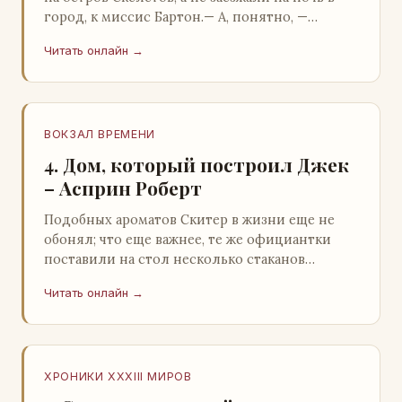
город, к миссис Бартон.— А, понятно, —
растерянно пробормотал Пит.Услыхав
Читать онлайн →
«кризис»…
ВОКЗАЛ ВРЕМЕНИ
4. Дом, который построил Джек
– Асприн Роберт
Подобных ароматов Скитер в жизни еще не
обонял; что еще важнее, те же официантки
поставили на стол несколько стаканов
жидкого средства для снятия стрессов.
Читать онлайн →
Скитер опрокин…
ХРОНИКИ XXXIII МИРОВ