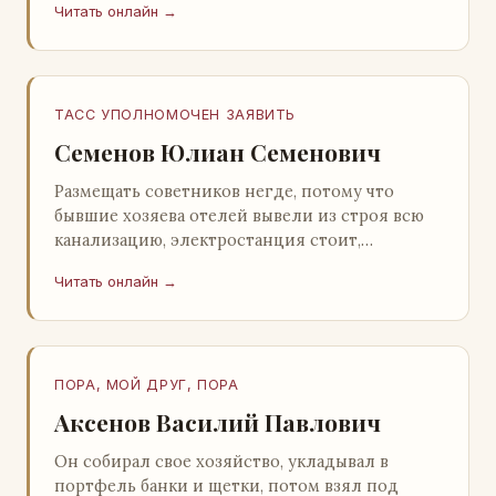
Читать онлайн →
Натанович. – Что ж, …
ТАСС УПОЛНОМОЧЕН ЗАЯВИТЬ
Семенов Юлиан Семенович
Размещать советников негде, потому что
бывшие хозяева отелей вывели из строя всю
канализацию, электростанция стоит,
бензохранилища пусты.Посол СССР в Нагонии
Читать онлайн →
А. Алешин». …
ПОРА, МОЙ ДРУГ, ПОРА
Аксенов Василий Павлович
Он собирал свое хозяйство, укладывал в
портфель банки и щетки, потом взял под