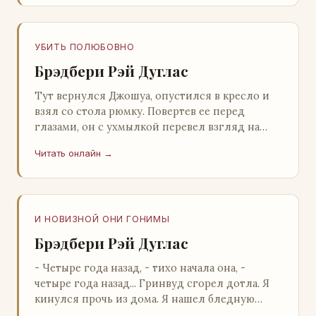
УБИТЬ ПОЛЮБОВНО
Брэдбери Рэй Дуглас
Тут вернулся Джошуа, опустился в кресло и
взял со стола рюмку. Повертев ее перед
глазами, он с ухмылкой перевел взгляд на
жену: - Шалишь! - Ты о чем? - с невинным
Читать онлайн →
видом с…
И НОВИЗНОЙ ОНИ ГОНИМЫ
Брэдбери Рэй Дуглас
- Четыре года назад, - тихо начала она, -
четыре года назад... Гринвуд сгорел дотла. Я
кинулся прочь из дома. Я нашел бледную
Нору у двери. - Что? - вскрикнул я. - Сгорел…