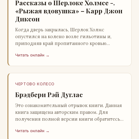
Рассказы о Шерлоке Холмсе -.
«Рыжая вдовушка» – Карр Джон
Диксон
Когда дверь закрылась, Шерлок Холмс
опустился на колено возле гильотины и,
приподняв край пропитанного кровью
покрывала, взглянул на тот кошмар, который
Читать онлайн →
скрывался под ним…
ЧЕРТОВО КОЛЕСО
Брэдбери Рэй Дуглас
Это ознакомительный отрывок книги. Данная
книга защищена авторским правом. Для
получения полной версии книги обратитесь к
нашему партнеру - распространителю
Читать онлайн →
легального ко…