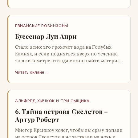
ГВИАНСКИЕ РОБИНЗОНЫ
Буссенар Луи Анри
Стало ясно: это грохочет вода на Голубых
Камнях, и если подняться вверх по течению,
то в километре отсюда можно найти материал
для плота.Производя не более шуму, чем
Читать онлайн →
крас…
АЛЬФРЕД ХИЧКОК И ТРИ СЫЩИКА
6. Тайна острова Скелетов –
Артур Роберт
Мистер Креншоу хочет, чтобы вы сразу попали
на остров Скелетов, а не заезжали на ночь в