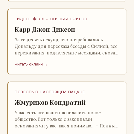
ГИДЕОН ФЕЛЛ -. СПЯЩИЙ СФИНКС
Карр Джон Диксон
За те десять секунд, что потребовались
Дональду для пересказа беседы с Силией, все
переживания, подавляемые месяцами, снова
захлестнули его. Среди зеленого сумрака,
Читать онлайн →
среди…
ПОВЕСТЬ О НАСТОЯЩЕМ ПАЦАНЕ
Жмуриков Кондратий
У вас есть все шансы возглавить новое
общество. Вот только с законными
основаниями у вас, как я понимаю… – Полный
голяк, – утвердительно кивнул Вован