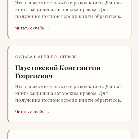
Это ознакомительный отрывок книги. Данная
книга защищена авторским правом. Для
получения полной версии книги обратитесь к
нашему партнеру - распространителю
Читать онлайн →
легального ко…
СУДЬБА ШАРЛЯ ЛОНСЕВИЛЯ
Паустовский Константин
Георгиевич
Это ознакомительный отрывок книги. Данная
книга защищена авторским правом. Для
получения полной версии книги обратитесь к
нашему партнеру - распространителю
Читать онлайн →
легального ко…