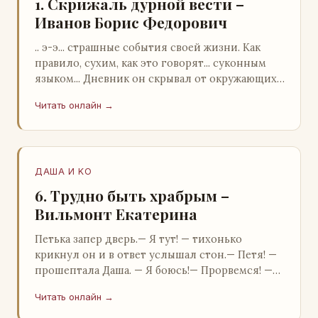
1. Скрижаль дурной вести –
Иванов Борис Федорович
.. э-э... страшные события своей жизни. Как
правило, сухим, как это говорят... суконным
языком... Дневник он скрывал от окружающих.
Тщательно прятал. Скорее всего, даже с…
Читать онлайн →
ДАША И KO
6. Трудно быть храбрым –
Вильмонт Екатерина
Петька запер дверь.— Я тут! — тихонько
крикнул он и в ответ услышал стон.— Петя! —
прошептала Даша. — Я боюсь!— Прорвемся! —
буркнул Петька и распахнул дверь в комнату.—
Читать онлайн →
…