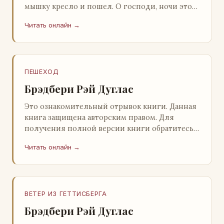
мышку кресло и пошел. О господи, ночи этой
не было конца! Глава 2 Причины, которые
Читать онлайн →
заставлял…
ПЕШЕХОД
Брэдбери Рэй Дуглас
Это ознакомительный отрывок книги. Данная
книга защищена авторским правом. Для
получения полной версии книги обратитесь к
нашему партнеру - распространителю
Читать онлайн →
легального ко…
ВЕТЕР ИЗ ГЕТТИСБЕРГА
Брэдбери Рэй Дуглас