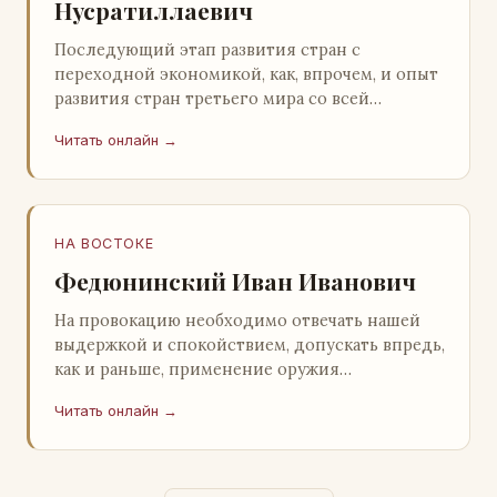
Нусратиллаевич
Последующий этап развития стран с
переходной экономикой, как, впрочем, и опыт
развития стран третьего мира со всей
очевидностью продемонстрировал
Читать онлайн →
ошибочность такого предс…
НА ВОСТОКЕ
Федюнинский Иван Иванович
На провокацию необходимо отвечать нашей
выдержкой и спокойствием, допускать впредь,
как и раньше, применение оружия
исключительно только в целях собственной
Читать онлайн →
самообороны о…