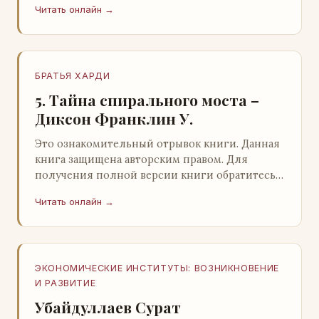
Читать онлайн →
БРАТЬЯ ХАРДИ
5. Тайна спирального моста –
Диксон Франклин У.
Это ознакомительный отрывок книги. Данная
книга защищена авторским правом. Для
получения полной версии книги обратитесь к
нашему партнеру - распространителю
Читать онлайн →
легального ко…
ЭКОНОМИЧЕСКИЕ ИНСТИТУТЫ: ВОЗНИКНОВЕНИЕ
И РАЗВИТИЕ
Убайдуллаев Сурат