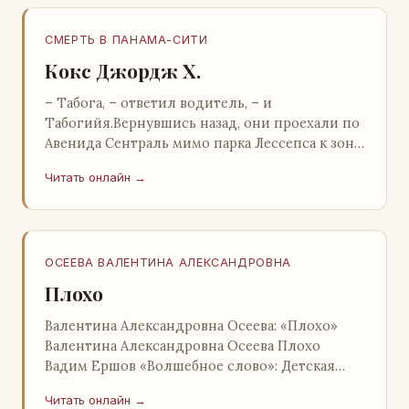
СМЕРТЬ В ПАНАМА-СИТИ
Кокс Джордж Х.
– Табога, – ответил водитель, – и
Табогийя.Вернувшись назад, они проехали по
Авенида Сентраль мимо парка Лессепса к зоне
Панамского канала. Водитель показал Расселу
Читать онлайн →
отель…
ОСЕЕВА ВАЛЕНТИНА АЛЕКСАНДРОВНА
Плохо
Валентина Александровна Осеева: «Плохо»
Валентина Александровна Осеева Плохо
Вадим Ершов «Волшебное слово»: Детская
литература; Москва; 1977 Валентина
Читать онлайн →
Александровна ОСЕЕВ…